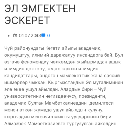
ЭЛ ЭМГЕКТЕН
ЭСКЕРЕТ
01.07.2013
0
Чүй районундагы Кегети айылы академик,
окумуштуу, илимий даражалуу инсандарга бай. Бул
өзгөчө феномендүү чөлкөмдөн жыйырмадан ашык
илимдин доктору, жүзгө жакын илимдин
кандидаттары, ондогон мамлекеттик жана саясий
ишмерлер чыккан. Кыргызстандын Эл мугалиминен
эле экөө ушул айылдан. Алардын бири – Чүй
университетинин негиздөөчүсү, президенти,
академик Султан Мамбеткалиевдин демилгеси
менен өткөн жумада ушул айылдын кулуну,
кыргыздын мекенчил мыкты уулдарынын бири
Алмазбек Мамбетказиевге тургузулган айкелдин