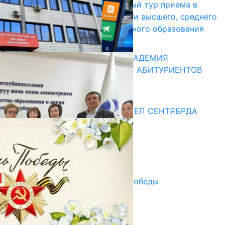
В Кыргызстане начался первый тур приема в
образовательные организации высшего, среднего
и начального профессионального образования
13.07.2026
КЫРГЫЗКО-РОССИЙСКАЯ АКАДЕМИЯ
ОБРАЗОВАНИЯ ПРИГЛАШАЕТ АБИТУРИЕНТОВ
10.07.2026
Медиа
СУЗАКТА 750 ОРУНДУУ МЕКТЕП СЕНТЯБРДА
ПАЙДАЛАНУУГА БЕРИЛЕТ
07.08.2025
Улуу Жеңиштин жандуу сөзү
29.04.2025
Награды в преддверии Дня Победы
29.04.2025