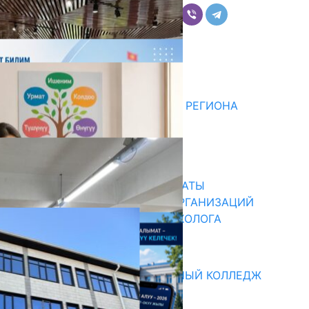
Комментарии
Последние новости
ДЛЯ МЕТОДИСТОВ ЮЖНОГО РЕГИОНА
НАЧАЛОСЬ ОБУЧЕНИЕ
05.08.2026
31.07.2026
В ПРИМЕРНЫЕ ТИПОВЫЕ ШТАТЫ
ОБЩЕОБРАЗОВАТЕЛЬНЫХ ОРГАНИЗАЦИЙ
ВВЕДЕНА ДОЛЖНОСТЬ ПСИХОЛОГА
31.07.2026
Абитуриент
БИШКЕКСКИЙ УНИВЕРСАЛЬНЫЙ КОЛЛЕДЖ
17.07.2026