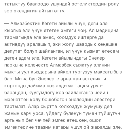
татыктуу баалоодо ушундай эстеликтердин ролу
зор экендигин айтып өттү.
— Алмазбектин Кегети айылы үчүн, деги эле
кыргыз эли үчүн өтөгөн эмгеги чоӊ. Ал медицина
тармагында эле эмес, коомдук иштерге да
активдүү аралашып, эки жолу шаардык кеӊешке
депутат болуп шайланган, эл үчүн кызмат өтөсөм
деген адам эле. Кегети айылындагы Энелер
паркына келечекте Алмазбек сыяктуу элинин
мыкты уул-кыздарына айкел тургузуу максатыбыз
бар. Мына бул Энелерге арналган эстеликти
көргөндө дайыма көз алдыма таӊкы үрүл-
бараӊдан, күүгүмдөгү көз байланганга чейин
мээнеттен колу бошобогон энелердин элестери
тартылат. Алар сыртта колхоздун жумушу деп
жанын карч урса, үйдөгү бүлөнүн түмөн түйшүгүн
артынып бел чечпей эмгек өтөшкөн, ошол
эмгектерине таазим катары ушул ой жаралды эле.