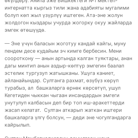
өкүлдөрү. Анипа эже Бишкектеги №1 мектеп-
интернатта кыргыз тили жана адабияты мугалими
болуп көп жыл үзүрлүү иштеген. Ата-эне жолун
жолдогон кыздары учурда жогорку окуу жайларда
эмгек өтөшүүдө.
— Эне үчүн баласын жоготуу кандай кайгы, муну
пендем десе кудайым эч кимге бербесин. Мени
соороткону — анын артында калган туяктары, анан
дагы минтип анын аздыр-көптүр эмгегин баалап
эстелик тургузуп жатышканы. Ушуга каниет,
айланайындар. Султанга рахмат, өзүбүз көрүп
турабыз, ал башкаларга өрнөк көрсөтүп, ушул
Кегетиден чыккан чыгаан инсандардын эмгеги
унутулуп калбасын деп бир топ иш-аракеттерди
жасап келатат. Султан аткарып жаткан иштери
башкаларга үлгү болсун, — деди эне чогулгандарга
кайрылып.