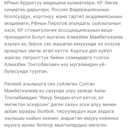
КРнын Ардактуу медицина кызматкери, КР Эмгек
сиӊирген дарыгери, Россия Федерациясынын
Коопсуздук, коргонуу жана тартип академиясынын
академиги, РФнын Пирогов атындагы сыйлыгынын
ээси, КР стоматология ассоциациясынын вице-
президенти болуп иштеген Алмазбек Мамбетказиев
өзүнүн аз, бирок саз жашаган өмүрүндө эл оозуна
арзырлык эмгек өтөп кетти. Кыргыз деп күйүп
жанган, патриоттук бийик сезимдерге толгон
Алмазбек Токтобекович өзү мугалимдин үй-
бүлөсүндө туулган.
Расмий ачылышта сөз сүйлөгөн Султан
Мамбеткалиев өз сөзүндө улуу залкар Аалы
Токомбаевдин “Өмүр бизден өтүп кетсе, эл
эмгектен эскерсин” деген сөзүн эске алуу менен
арбак ыраазы болбой, тирүүлөрдүн иши алдыга
жылышы кыйын экенин, андыктан өмүрү кийинки
муунга өрнөк болоор мыктылардын эмгегин