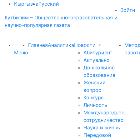
Кыргызча
Русский
Войти
Кутбилим – Общественно-образовательная и
научно-популярная газета
Главная
Аналитика
Новости
Метод
Меню
Абитуриент
работ
Актуально
Дошкольное
образование
Женский
вопрос
Конкурс
Личность
Международное
сотрудничество
Наука и жизнь
Передовой