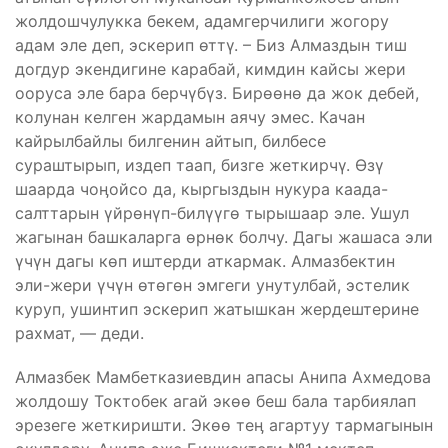
жолдошчулукка бекем, адамгерчилиги жогору
адам эле деп, эскерип өттү. – Биз Алмаздын тиш
догдур экендигине карабай, кимдин кайсы жери
ооруса эле бара берчүбүз. Бирөөнө да жок дебей,
колунан келген жардамын аячу эмес. Качан
кайрылбайлы билгенин айтып, билбесе
сураштырып, издеп таап, бизге жеткирчү. Өзү
шаарда чоӊойсо да, кыргыздын нукура каада-
салттарын үйрөнүп-билүүгө тырышаар эле. Ушул
жагынан башкаларга өрнөк болчу. Дагы жашаса эли
үчүн дагы көп иштерди аткармак. Алмазбектин
эли-жери үчүн өтөгөн эмгеги унутулбай, эстелик
куруп, ушинтип эскерип жатышкан жердештерине
рахмат, — деди.
Алмазбек Мамбетказиевдин апасы Анипа Ахмедова
жолдошу Токтобек агай экөө беш бала тарбиялап
эрезеге жеткиришти. Экөө теӊ агартуу тармагынын