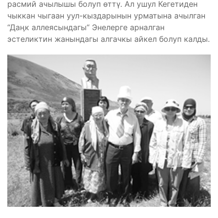
расмий ачылышы болуп өттү. Ал ушул Кегетиден
чыккан чыгаан уул-кыздарынын урматына ачылган
“Даӊк аллеясындагы“ Энелерге арналган
эстеликтин жанындагы алгачкы айкел болуп калды.