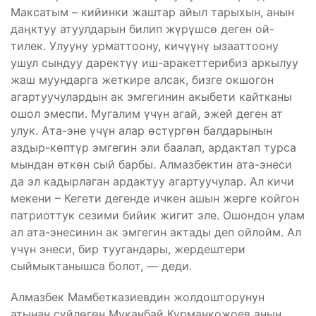
Максатым – кийинки жаштар айыл тарыхын, анын
даӊктуу атуулдарын билип жүрүшсө деген ой-
тилек. Улууну урматтоону, кичүүнү ызааттоону
ушул сындуу даректүү иш-аракеттерибиз аркылуу
жаш муундарга жеткире алсак, бизге окшогон
агартуучулардын ак эмгегинин акыбети кайтканы
ошол эмеспи. Мугалим үчүн агай, эжей деген ат
улук. Ата-эне үчүн алар өстүргөн балдарынын
аздыр-көптүр эмгегин эли баалап, ардактап турса
мындан өткөн сый барбы. Алмазбектин ата-энеси
да эл кадырлаган ардактуу агартуучулар. Ал кичи
мекени – Кегети дегенде ичкен ашын жерге койгон
патриоттук сезими бийик жигит эле. Ошондон улам
ал ата-энесинин ак эмгегин актады деп ойлойм. Ал
үчүн энеси, бир туугандары, жердештери
сыймыктанышса болот, — деди.
Алмазбек Мамбетказиевдин жолдошторунун
атынан сүйлөгөн Муканбай Курманкожоев анын