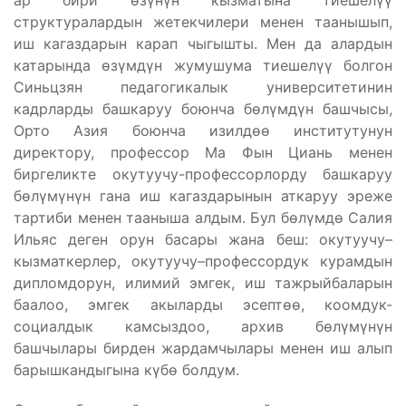
ар бири өзүнүн кызматына тиешелүү
структуралардын жетекчилери менен таанышып,
иш кагаздарын карап чыгышты. Мен да алардын
катарында өзүмдүн жумушума тиешелүү болгон
Синьцзян педагогикалык университетинин
кадрларды башкаруу боюнча бөлүмдүн башчысы,
Орто Азия боюнча изилдөө институтунун
директору, профессор Ма Фын Циань менен
биргеликте окутуучу-профессорлорду башкаруу
бөлүмүнүн гана иш кагаздарынын аткаруу эреже
тартиби менен тааныша алдым. Бул бөлүмдө Салия
Ильяс деген орун басары жана беш: окутуучу–
кызматкерлер, окутуучу–профессордук курамдын
дипломдорун, илимий эмгек, иш тажрыйбаларын
баалоо, эмгек акыларды эсептөө, коомдук-
социалдык камсыздоо, архив бөлүмүнүн
башчылары бирден жардамчылары менен иш алып
барышкандыгына күбө болдум.