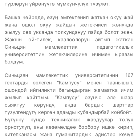
түрлөрүн үйрөнүүгө мүмкүнчүлүк түзүлөт.
Башка чөйрөдө, өзүӊ эмгектенип жаткан окуу жай
жана ошол окуу жайдын жетекчиси жөнүндө
жылуу сөз укканда толкундануу пайда болот экен.
Жакшы ой-тилек, каалоолорун айтып жаткан
Синьцян мамлекеттик педагогикалык
университеттин жетекчилерине ичимен ыраазы
болдум.
Синьцзян мамлекеттик университетинин 167
гектарды ээлеген “Кампусу” менен таанышып,
ошондой ийгиликти багындырган жамаатка ичим
жылып кайттым. “Кампусу” өзүнчө эле шаар
сыяктуу көрүндү, анда бардык шарттар
түзүлгөндүгү көргөн адамды кубандырбай койбойт.
Бүгүнкү күндө техникалык жабдуулар толук
орнотулуп, аны көзөмөлдөө борбору ишке кирип,
китепканасы жана гуманитардык адистер көчүп