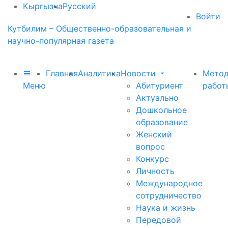
Кыргызча
Русский
Войти
Кутбилим – Общественно-образовательная и
научно-популярная газета
Главная
Аналитика
Новости
Метод
Меню
Абитуриент
работ
Актуально
Дошкольное
образование
Женский
вопрос
Конкурс
Личность
Международное
сотрудничество
Наука и жизнь
Передовой