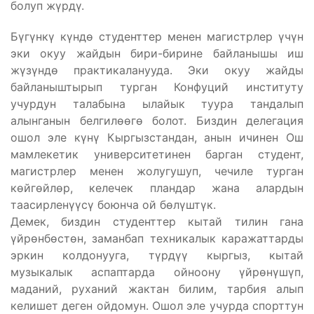
болуп жүрдү.
Бүгүнкү күндө студенттер менен магистрлер үчүн
эки окуу жайдын бири-бирине байланышы иш
жүзүндө практикаланууда. Эки окуу жайды
байланыштырып турган Конфуций институту
учурдун талабына ылайык туура тандалып
алынганын белгилөөгө болот. Биздин делегация
ошол эле күнү Кыргызстандан, анын ичинен Ош
мамлекетик университетинен барган студент,
магистрлер менен жолугушуп, чечиле турган
көйгөйлөр, келечек пландар жана алардын
таасирленүүсү боюнча ой бөлүштүк.
Демек, биздин студенттер кытай тилин гана
үйрөнбөстөн, заманбап техникалык каражаттарды
эркин колдонууга, түрдүү кыргыз, кытай
музыкалык аспаптарда ойноону үйрөнүшүп,
маданий, руханий жактан билим, тарбия алып
келишет деген ойдомун. Ошол эле учурда спорттун