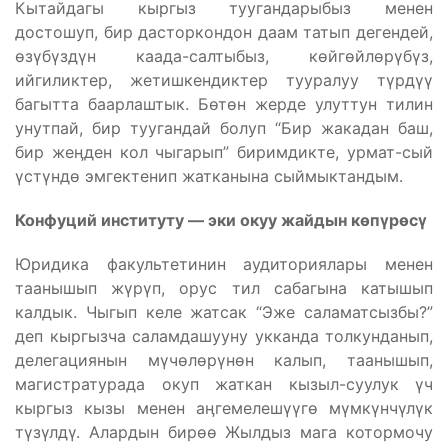
Кытайдагы кыргыз туугандарыбыз менен
достошуп, бир дасторкондон даам татып дегендей,
өзүбүздүн каада-салтыбыз, көйгөйлөрүбүз,
ийгиликтер, жетишкендиктер тууралуу түрдүү
багытта баарлаштык. Бөтөн жерде улуттун тилин
унутпай, бир туугандай болуп “Бир жакадан баш,
бир жеӊден кол чыгарып” биримдикте, урмат-сый
үстүндө эмгектенип жатканына сыймыктандым.
Конфуций институту — эки окуу жайдын көпүрөсү
Юридика факультетинин аудиториялары менен
таанышып жүрүп, орус тил сабагына катышып
калдык. Чыгып келе жатсак “Эже саламатсызбы?”
деп кыргызча саламдашууну укканда толкунданып,
делегациянын мүчөлөрүнөн калып, таанышып,
магистратурада окуп жаткан кызыл-суулук үч
кыргыз кызы менен аӊгемелешүүгө мүмкүнчүлүк
түзүлдү. Алардын бирөө Жылдыз мага котормочу