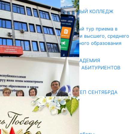
Абитуриент
БИШКЕКСКИЙ УНИВЕРСАЛЬНЫЙ КОЛЛЕДЖ
17.07.2026
В Кыргызстане начался первый тур приема в
образовательные организации высшего, среднего
и начального профессионального образования
13.07.2026
КЫРГЫЗКО-РОССИЙСКАЯ АКАДЕМИЯ
ОБРАЗОВАНИЯ ПРИГЛАШАЕТ АБИТУРИЕНТОВ
10.07.2026
Медиа
СУЗАКТА 750 ОРУНДУУ МЕКТЕП СЕНТЯБРДА
ПАЙДАЛАНУУГА БЕРИЛЕТ
07.08.2025
Улуу Жеңиштин жандуу сөзү
29.04.2025