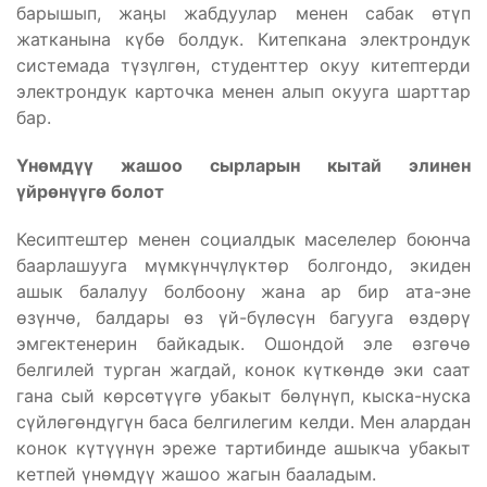
барышып, жаӊы жабдуулар менен сабак өтүп
жатканына күбө болдук. Китепкана электрондук
системада түзүлгөн, студенттер окуу китептерди
электрондук карточка менен алып окууга шарттар
бар.
Үнөмдүү жашоо сырларын кытай элинен
үйрөнүүгө болот
Кесиптештер менен социалдык маселелер боюнча
баарлашууга мүмкүнчүлүктөр болгондо, экиден
ашык балалуу болбоону жана ар бир ата-эне
өзүнчө, балдары өз үй-бүлөсүн багууга өздөрү
эмгектенерин байкадык. Ошондой эле өзгөчө
белгилей турган жагдай, конок күткөндө эки саат
гана сый көрсөтүүгө убакыт бөлүнүп, кыска-нуска
сүйлөгөндүгүн баса белгилегим келди. Мен алардан
конок күтүүнүн эреже тартибинде ашыкча убакыт
кетпей үнөмдүү жашоо жагын бааладым.