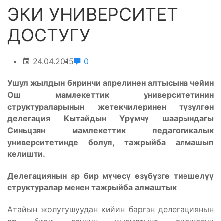
ЭКИ УНИВЕРСИТЕТ
ДОСТУГУ
24.04.2015
0
Ушул жылдын биринчи апрелинен алтысына чейин
Ош мамлекеттик университетинин
структураларынын жетекчилеринен түзүлгөн
делегация Кытайдын Үрүмчү шаарындагы
Синьцзян мамлекеттик педагогикалык
университетинде болуп, тажрыйба алмашып
келишти.
Делегациянын ар бир мүчөсү өзүбүзгө тиешелүү
структуралар менен тажрыйба алмаштык
Атайын жолугушуудан кийин барган делегациянын