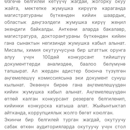
Өзгөчө белгилей кетүүчү жагдай, жогорку окуу
жайга, мектепке жумушка кирүүгө караганда
магистратураны бүткөндөн кийин шаардык,
областык деӊгээлдеги жумушка кирүү жеӊил
экендиги байкалды. Анткени аларда бакалавр,
магистратура, докторантураны бүткөндөн кийин
гана сынактын негизинде жумушка кабыл алынат.
Мисалы, химия окутуучусуна бир штаттык орунга
алуу үчүн 100дөй конкурсант тийиштүү
документтерди анализдөө, баалоо бөлүмүнө
тапшырат. Ал жерден адистер боюнча түзүлгөн
аӊгемелешүү комиссиясына эки документ сунуш
кылынат. Экөөнүн бирөө гана аӊгемелешүүдөн
кийин жумушка кабыл алынат. Аӊгемелешүүдөн
өтпөй калган конкурсант резервге белгиленип,
кийинки конкурска катыша алат. Жыйынтыктап
айтканда, коррупциялык жолго бөгөт коюлган.
Экинчи бир белгилей турган жагдай, окутуучу
сабак өткөн аудиторияларда окутуучу үчүн стол