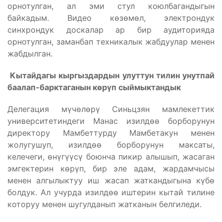
орнотулган, ал эми стул коюлбагандыгын
байкадым. Видео көзөмөл, электрондук
синхрондук доскалар ар бир аудиторияда
орнотулган, заманбап техникалык жабдуулар менен
жабдылган.
Кытайдагы кыргыздардын улуттун тилин унутпай
баалап-барктаганын көрүп сыймыктандык
Делегация мүчөлөрү Синьцзян мамлекеттик
университетиндеги Манас изилдөө борборунун
директору Мамбеттурду Мамбетакун менен
жолугушуп, изилдөө борборунун максаты,
келечеги, өнүгүүсү боюнча пикир алышып, жасаган
эмгектерин көрүп, бир эле адам, жардамчысы
менен алгылыктуу иш жасап жаткандыгына күбө
болдук. Ал учурда изилдөө иштерин кытай тилине
которуу менен шугулданып жатканын белгиледи.