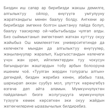
Биздин иш сапар ар бирибизди жакшы демилге,
алгылыктуу ойлор, өнүгүүгө умтулууну
жараткандыгы менен баалуу болду. Анткени ар
бирибизде эмгекке болгон шыктануу пайда болуп,
баалуу таасирлер ой-чабытыбызды чулгап алды.
Биз сыймыктанып эмгектенип жаткан куттуу окуу
жайыбыз Ош мамлекеттик университетинде да
келечекте мындан да алгылыктуу өнүгүүлөр,
жаӊылануулар жаралып, Кыргызстандын келечеги
үчүн жан үрөп, ийгиликтердин туу чокусун
багындырган жаштардын тобу арбын болооруна
ишеним чоё. «Туулган жердин топурагы алтын»
дегендей, биздин жерибиз кенен, абабыз таза,
шаркырап аккан суубуз мол, улуттук көрөӊгөбүз
өзгөчө деп айта аламын. Мүмкүнчүлүктөн
пайдаланып бизге жолугушууга мүмкүнчүлүк
түзүүгө көмөк көрсөткөн эки окуу жайдын
жетекчилерине ыраазычылык билдиребиз.