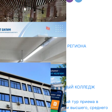
Комментарии
Последние новости
НЕДЕЛЯ В ОБЗОРЕ
07.08.2026
ДЛЯ МЕТОДИСТОВ ЮЖНОГО РЕГИОНА
НАЧАЛОСЬ ОБУЧЕНИЕ
05.08.2026
НЕДЕЛЯ В ОБЗОРЕ
31.07.2026
Абитуриент
БИШКЕКСКИЙ УНИВЕРСАЛЬНЫЙ КОЛЛЕДЖ
17.07.2026
В Кыргызстане начался первый тур приема в
образовательные организации высшего, среднего