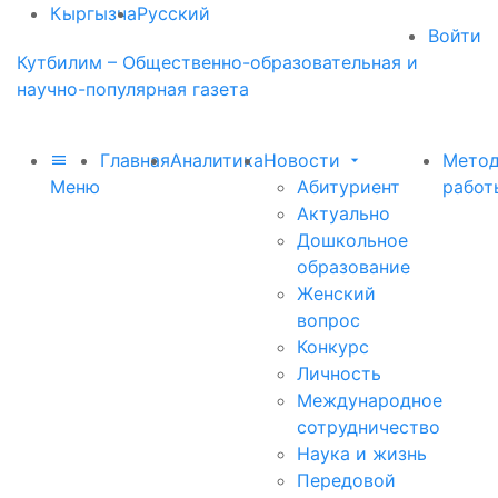
Кыргызча
Русский
Войти
Кутбилим – Общественно-образовательная и
научно-популярная газета
Главная
Аналитика
Новости
Метод
Меню
Абитуриент
работ
Актуально
Дошкольное
образование
Женский
вопрос
Конкурс
Личность
Международное
сотрудничество
Наука и жизнь
Передовой