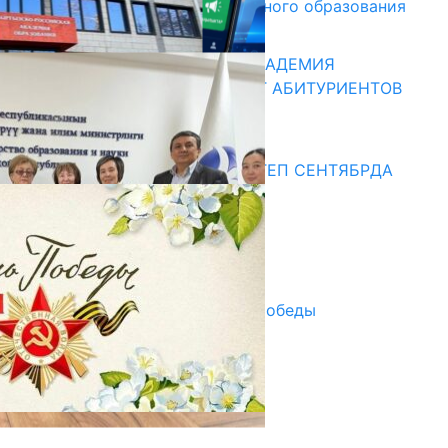
и начального профессионального образования
13.07.2026
КЫРГЫЗКО-РОССИЙСКАЯ АКАДЕМИЯ
ОБРАЗОВАНИЯ ПРИГЛАШАЕТ АБИТУРИЕНТОВ
10.07.2026
Медиа
СУЗАКТА 750 ОРУНДУУ МЕКТЕП СЕНТЯБРДА
ПАЙДАЛАНУУГА БЕРИЛЕТ
07.08.2025
Улуу Жеңиштин жандуу сөзү
29.04.2025
Награды в преддверии Дня Победы
29.04.2025