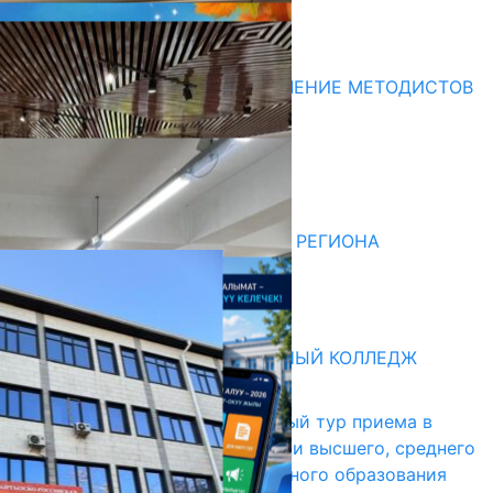
Последние новости
В БИШКЕКЕ НАЧАЛОСЬ ОБУЧЕНИЕ МЕТОДИСТОВ
ПЯТИ РЕГИОНОВ
10.08.2026
НЕДЕЛЯ В ОБЗОРЕ
07.08.2026
ДЛЯ МЕТОДИСТОВ ЮЖНОГО РЕГИОНА
НАЧАЛОСЬ ОБУЧЕНИЕ
05.08.2026
Абитуриент
БИШКЕКСКИЙ УНИВЕРСАЛЬНЫЙ КОЛЛЕДЖ
17.07.2026
В Кыргызстане начался первый тур приема в
образовательные организации высшего, среднего
и начального профессионального образования