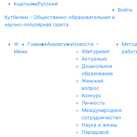
Кыргызча
Русский
Войти
Кутбилим – Общественно-образовательная и
научно-популярная газета
Главная
Аналитика
Новости
Метод
Меню
Абитуриент
работ
Актуально
Дошкольное
образование
Женский
вопрос
Конкурс
Личность
Международное
сотрудничество
Наука и жизнь
Передовой