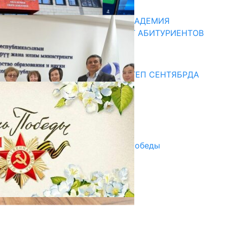
13.07.2026
КЫРГЫЗКО-РОССИЙСКАЯ АКАДЕМИЯ
ОБРАЗОВАНИЯ ПРИГЛАШАЕТ АБИТУРИЕНТОВ
10.07.2026
Медиа
СУЗАКТА 750 ОРУНДУУ МЕКТЕП СЕНТЯБРДА
ПАЙДАЛАНУУГА БЕРИЛЕТ
07.08.2025
Улуу Жеңиштин жандуу сөзү
29.04.2025
Награды в преддверии Дня Победы
29.04.2025