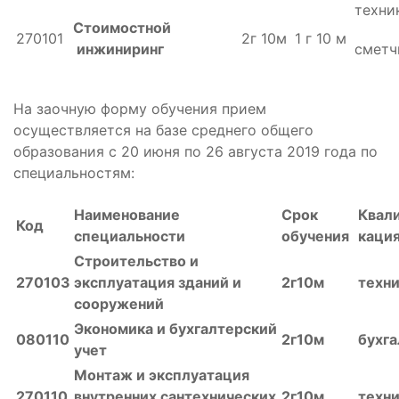
техни
Стоимостной
270101
2г 10м
1 г 10 м
инжиниринг
сметч
На заочную форму обучения прием
осуществляется на базе среднего общего
образования с 20 июня по 26 августа 2019 года по
специальностям:
Наименование
Срок
Квал
Код
специальности
обучения
каци
Строительство и
270103
эксплуатация зданий и
2г10м
техн
сооружений
Экономика и бухгалтерский
080110
2г10м
бухг
учет
Монтаж и эксплуатация
270110
внутренних сантехнических
2г10м
техн