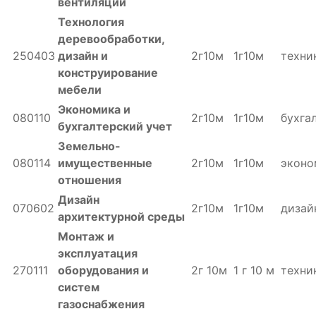
вентиляции
Технология
деревообработки,
250403
дизайн и
2г10м
1г10м
техни
конструирование
мебели
Экономика и
080110
2г10м
1г10м
бухга
бухгалтерский учет
Земельно-
080114
имущественные
2г10м
1г10м
эконо
отношения
Дизайн
070602
2г10м
1г10м
дизай
архитектурной среды
Монтаж и
эксплуатация
270111
оборудования и
2г 10м
1 г 10 м
техни
систем
газоснабжения