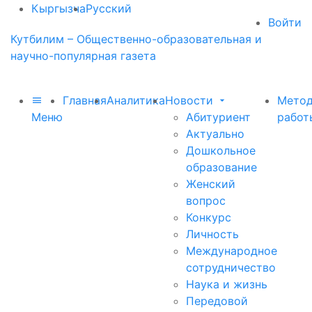
Кыргызча
Русский
Войти
Кутбилим – Общественно-образовательная и
научно-популярная газета
Главная
Аналитика
Новости
Метод
Меню
Абитуриент
работ
Актуально
Дошкольное
образование
Женский
вопрос
Конкурс
Личность
Международное
сотрудничество
Наука и жизнь
Передовой