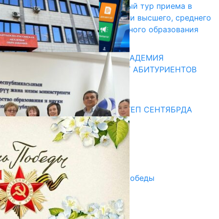
В Кыргызстане начался первый тур приема в
образовательные организации высшего, среднего
и начального профессионального образования
13.07.2026
КЫРГЫЗКО-РОССИЙСКАЯ АКАДЕМИЯ
ОБРАЗОВАНИЯ ПРИГЛАШАЕТ АБИТУРИЕНТОВ
10.07.2026
Медиа
СУЗАКТА 750 ОРУНДУУ МЕКТЕП СЕНТЯБРДА
ПАЙДАЛАНУУГА БЕРИЛЕТ
07.08.2025
Улуу Жеңиштин жандуу сөзү
29.04.2025
Награды в преддверии Дня Победы
29.04.2025