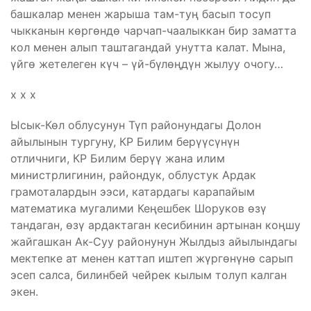
башкалар менен жарыша там-туң басып тосуп
чыкканын көргөндө чарчап-чаалыккан бир заматта
кол менен алып таштагандай унутта калат. Мына,
үйгө жетелеген күч – үй-бүлөңдүн жылуу очогу…
х х х
Ысык-Көл облусунун Түп районундагы Долон
айылынын тургуну, КР Билим берүүсүнүн
отличниги, КР Билим берүү жана илим
министрлигинин, райондук, облустук Ардак
грамоталардын ээси, катардагы карапайым
математика мугалими Кеңешбек Шоруков өзү
тандаган, өзү ардактаган кесибинин артынан коңшу
жайгашкан Ак-Суу районунун Жылдыз айылындагы
мектепке ат менен каттап иштеп жүргөнүнө сарып
эсеп салса, билинбей чейрек кылым толуп калган
экен.