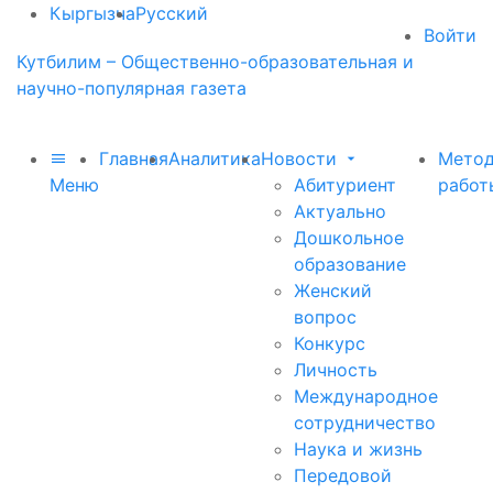
Кыргызча
Русский
Войти
Кутбилим – Общественно-образовательная и
научно-популярная газета
Главная
Аналитика
Новости
Метод
Меню
Абитуриент
работ
Актуально
Дошкольное
образование
Женский
вопрос
Конкурс
Личность
Международное
сотрудничество
Наука и жизнь
Передовой