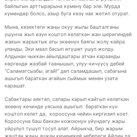
байлыгын арттырарына күмөнү бар эле. Мурда
күмөндөр болсо, азыр буга көзү нак жетип отурат.
Мына, кезектеги жаңы окуу жылы башталганы
ушунча жыл өзүн коштоп келаткан жан шеригиндей
жакын жарыктык аты экөөнүн баягы жолу кайра
уланды. Эки маал басып өтүшөт ушул жолду.
Алдынан чыккан айылдаштары атчан караанды
көргөндө жазбай таанышып, улуу-кичүүсү дебей
“Саламатсызбы, агай!” деп саламдашып, сабагына
ашыгып бараткан агайын сыймык менен узата
карашат.
Сабактары аяктап, сапары карып кайтып келаткан
экөөнү кечинде уясына ашыгып бараткан күн
коштоп келет да, короосуна чейин киргизип коет.
Короосуна баш баккан кожоюнун үйүндөгү жары
үйрүлүп түшүп тосуп алат. Айрыкча, бир жарым
жаштан жаңы ашкан кичинекей небереси Айдин да