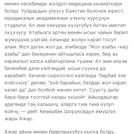
менин кесибимди жолдоп медицина кызматкери
болду. Уулдардын улуусу Баястан болочок юрист,
юридикалык академиянын үчүнчү курсунун
студенти. Ал эми көкүрөк күчүгүбүз Актан мектеп
окуучусу. Атабызга эртең менен ысык чайын берип
жумушуна узатам, кечинде жолун карап тосуп
алам. Жол деген жол да, элибизде “Жол азабы –көр
азабы” деп бекеринен айтышпаса керек, бир аз
кармалып калса кабатырлана түшөм. Ал эми өзүнө
билинбей деле калгандай, ысык-суукка да
карабайт. Кичине сыркоолоп калганда “барбай эле
койсоңчу” десем, “кой барайын, балдар жол карап
калат да” деп болбой жөнөп кетет. Суукту деле
бара-бара тоотпой калды окшойт. Айылдаштар
адегенде таң калышчу, аларга тим гана күлүп
койчу, — дейт Кеңешбек Шоруковдун өмүрлүк
жары Ажар.
Ажар айым менен баарлашуубуз кыска болду.