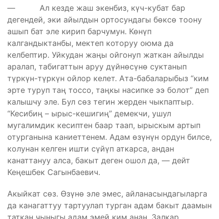
— Ал кезде жаш экенбиз, күч-кубат бар
дегендей, эки айылдын ортосундагы бөксө тоону
ашып бат эле кирип барчумун. Көнүп
калгандыктанбы, мектеп которуу оюма да
келбептир. Уйкудан жаңы ойгонуп жаткан айылды
аралап, табигаттын аруу дүйнөсүнө суктанып
түркүн-түркүн ойлор келет. Ата-бабаларыбыз “ким
эрте туруп таң тоссо, таңкы насипке ээ болот” деп
калышчу эле. Бул сөз тегин жерден чыкпаптыр.
“Кесибиң – ырыс-кешигиң” демекчи, ушул
мугалимдик кесиптен баар таап, ырыскым артып
отурганына каниеттенем. Адам өзүнүн ордун билсе,
колунан келген ишти сүйүп аткарса, андан
канаттануу алса, бакыт деген ошол да, — дейт
Кеңешбек Сагынбаевич.
Акыйкат сөз. Өзүнө эле эмес, айланасындагыларга
да канагаттуу тартуулап турган адам бакыт даамын
таткан чыныгы адам эмей ким анан. Залкар