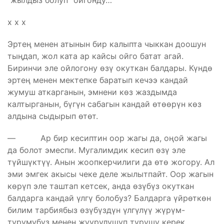
“жылдыз болуп” ойгонду…
х х х
Эртең менен атынын бир калыпта чыккан доошун
тыңдап, жол ката ар кайсы ойго батат агай.
Биринчи эле ойлогону өзү окуткан балдары. Күндө
эртең менен мектепке баратып кечээ кандай
жумуш аткарганын, эмнени көз жаздымда
калтырганын, бүгүн сабагын кандай өтөөрүн көз
алдына сыдырып өтөт.
— Ар бир кесиптин оор жагы да, оңой жагы
да болот эмеспи. Мугалимдик кесип өзү эле
түйшүктүү. Анын жоопкерчилиги да өтө жогору. Ал
эми эмгек акысы чеке деле жылытпайт. Оор жагын
көрүп эле таштап кетсек, анда өзүбүз окуткан
балдарга кандай үлгү болобуз? Балдарга үйрөткөн
билим тарбиябыз өзүбүздүн үлгүлүү жүрүм-
турумубуз менен жуурулушуп турушу керек.