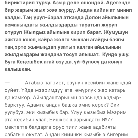
бириктирип турчу. Азыр деле ошондой. Адегенде
бир жарым жыл жөө жүрдү. Андан кийин ат минип
калды. Таң үрүл-барал атканда Долон айылынын
асманындагы жылдыздарды таратып жүрүп
отуруп Жылдыз айылына кирип барат. Жумушун
аяктап коюп, кайра жолго чыккан агайды баягы
таң эрте жымыңдап узатып калган айылынын
жылдыздары жандана тосуп алышат. Күндө ушу.
Буга Кеңешбек агай өзү да, үй-бүлөсү да көнүп
калышкан.
— Атабыз патриот, өзүнүн кесибин жанындай
сүйөт. Үйдө мээримдүү ата, өмүрлүк жар катары
да камкор. Айылдаштарынын арасында кадыр-
барктуу. Адамга андан башка эмне керек? Эки
уулубуз, эки кызыбыз бар. Улуу кызыбыз Мээрим
ата кесибин улап, Бишкек шаарындагы №77
мектепте балдарга орус тили жана адабияты
сабагын окутат. Андан кийинки кызыбыз Айгерим