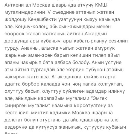
Анткени ал Москва шаарында өтүүчү КМШ
мугалимдеринин IV съездине аттанып жаткан
жолдошу Кеңешбекти узатуунун кызуу камында
эле. Коңшу-колоң, абысын-ажындары менен
боорсок жасап жатканын айткан Ажардын
доошунда ары кубаныч, ары кабатырлануу сезилип
турду. Ананчы, алыска чыгып жаткан өмүрлүк
жарынын аман-эсен барып келишин тилеп айыл
апаны чакырып бата албаса болобу. Анын үстүнө
аты айтып тургандай эле жердин түбүнөн атайын
чакырып жатышса. Атак-даңкка, сыйлыктарга
адатта борбор калаада чоң-чоң папка колтуктап,
олуттуу басып, олуттуу сүйлөгөн адамдар илинчү
эле, айылдын карапайым мугалими “Эмгек
сиңирген мугалим” наамына көрсөтүлгөнү аз
келгенсип, минтип кадимки Москва шаарына
делегат болуп отурганы да айылдаштарына эле
өздөрүнө да күтүүсүз жаңылык, күтүүсүз кубаныч