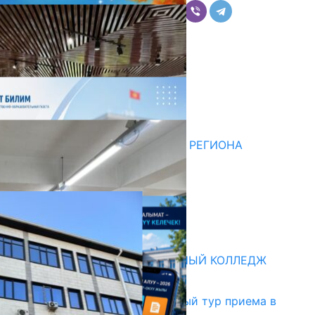
Комментарии
Последние новости
НЕДЕЛЯ В ОБЗОРЕ
07.08.2026
ДЛЯ МЕТОДИСТОВ ЮЖНОГО РЕГИОНА
НАЧАЛОСЬ ОБУЧЕНИЕ
05.08.2026
НЕДЕЛЯ В ОБЗОРЕ
31.07.2026
Абитуриент
БИШКЕКСКИЙ УНИВЕРСАЛЬНЫЙ КОЛЛЕДЖ
17.07.2026
В Кыргызстане начался первый тур приема в