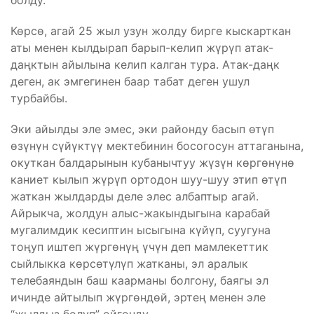
болду.
Көрсө, агай 25 жыл узун жолду бирге кыскарткан
аты менен кылдырап барып-келип жүрүп атак-
даңктын айылына келип калган тура. Атак-даңк
деген, ак эмгегинен баар табат деген ушул
турбайбы.
Эки айылды эле эмес, эки районду басып өтүп
өзүнүн сүйүктүү мектебинин босогосун аттаганына,
окуткан балдарынын кубанычтуу жүзүн көргөнүнө
каниет кылып жүрүп ортодон шуу-шуу этип өтүп
жаткан жылдарды деле элес албаптыр агай.
Айрыкча, жолдун алыс-жакындыгына карабай
мугалимдик кесиптин ысыгына күйүп, суугуна
тоңуп иштеп жүргөнүң үчүн деп мамлекеттик
сыйлыкка көрсөтүлүп жатканы, эл аралык
телебаяндын баш каарманы болгону, баягы эл
ичинде айтылып жүргөндөй, эртең менен эле