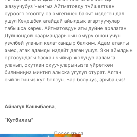
жазуучубуз Чыңгыз Айтматовду түйшөлткөн
суроого жоопту өз эмгегинен бакыт издеген дал
ушул Кеңешбек агайдай айылдык агартуучулар
табышса керек. Айтматовдун аты дүйнө аралаган
Дүйшөндөй каармандарынын өмүрү ошон үчүн
үзүлбөй уланып келаткандыр балким. Адам атакты
эмес, атак адамды издейт деген ушул. Эки айылдын
ортосундагы баскан чыйыр жолуңуз ааламга
уланып, окуткан окуучуларыңызга үйрөткөн
билимиңиз минтип алыска угулуп отурат. Алган
сыйлыгыңыз кут болсун. Бар болуңуз, арыбаңыз!
Айнагүл Кашыбаева,
“Кутбилим”
Поделиться