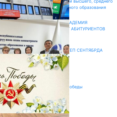
образовательные организации высшего, среднего
и начального профессионального образования
13.07.2026
КЫРГЫЗКО-РОССИЙСКАЯ АКАДЕМИЯ
ОБРАЗОВАНИЯ ПРИГЛАШАЕТ АБИТУРИЕНТОВ
10.07.2026
Медиа
СУЗАКТА 750 ОРУНДУУ МЕКТЕП СЕНТЯБРДА
ПАЙДАЛАНУУГА БЕРИЛЕТ
07.08.2025
Улуу Жеңиштин жандуу сөзү
29.04.2025
Награды в преддверии Дня Победы
29.04.2025