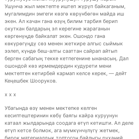
Ушунча жыл мектепте иштеп жүрүп байкаганым,
мугалимдин эмгеги көзгө көрүнбөгөн майда иш
экен. Ал качан гана өзүң билим тарбия берип
окуткан балдарың эл керегине жараганын
көргөнүңдө байкалат экен. Ошондо гана
көкүрөгүңдү сөз менен жеткире алгыс сыймык
ээлеп, күндө беш-алты сааттан сайрап айтып
берген сабагың текке кетпегенине ынанасың. Дал
ошондой көз ирмемдердин кудурети мени
мектептен кетирбей кармап келсе керек, — дейт
Кеңешбек Шооруков.
х х х
Убагында өзү менен мектепке келген
кесиптештеринин көбү баягы кайра куруунун
катаал жылдарында соодага өтүп кетишти. Ал деле
өтүп кетсе болмок, ага мүмкүнчүлүгү жетмек,
бирок материалдык топтогон байлыгы руханий