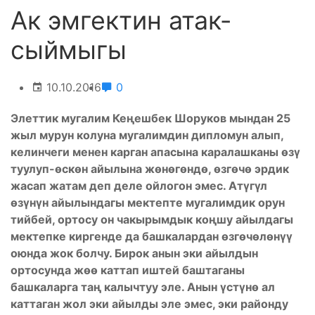
Ак эмгектин атак-
сыймыгы
10.10.2016
0
Элеттик мугалим Кеңешбек Шоруков мындан 25
жыл мурун колуна мугалимдин дипломун алып,
келинчеги менен карган апасына каралашканы өзү
туулуп-өскөн айылына жөнөгөндө, өзгөчө эрдик
жасап жатам деп деле ойлогон эмес. Атүгүл
өзүнүн айылындагы мектепте мугалимдик орун
тийбей, ортосу он чакырымдык коңшу айылдагы
мектепке киргенде да башкалардан өзгөчөлөнүү
оюнда жок болчу. Бирок анын эки айылдын
ортосунда жөө каттап иштей баштаганы
башкаларга таң калычтуу эле. Анын үстүнө ал
каттаган жол эки айылды эле эмес, эки районду