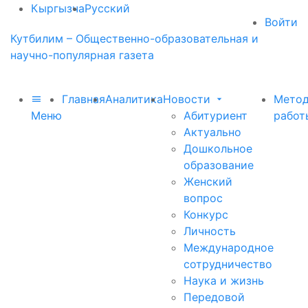
Кыргызча
Русский
Войти
Кутбилим – Общественно-образовательная и
научно-популярная газета
Главная
Аналитика
Новости
Метод
Меню
Абитуриент
работ
Актуально
Дошкольное
образование
Женский
вопрос
Конкурс
Личность
Международное
сотрудничество
Наука и жизнь
Передовой