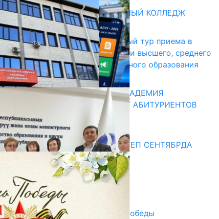
Абитуриент
БИШКЕКСКИЙ УНИВЕРСАЛЬНЫЙ КОЛЛЕДЖ
17.07.2026
В Кыргызстане начался первый тур приема в
образовательные организации высшего, среднего
и начального профессионального образования
13.07.2026
КЫРГЫЗКО-РОССИЙСКАЯ АКАДЕМИЯ
ОБРАЗОВАНИЯ ПРИГЛАШАЕТ АБИТУРИЕНТОВ
10.07.2026
Медиа
СУЗАКТА 750 ОРУНДУУ МЕКТЕП СЕНТЯБРДА
ПАЙДАЛАНУУГА БЕРИЛЕТ
07.08.2025
Улуу Жеңиштин жандуу сөзү
29.04.2025
Награды в преддверии Дня Победы