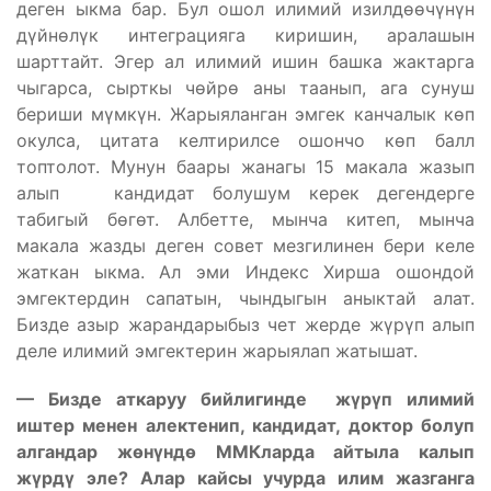
деген ыкма бар. Бул ошол илимий изилдөөчүнүн
дүйнөлүк интеграцияга киришин, аралашын
шарттайт. Эгер ал илимий ишин башка жактарга
чыгарса, сырткы чөйрө аны таанып, ага сунуш
бериши мүмкүн. Жарыяланган эмгек канчалык көп
окулса, цитата келтирилсе ошончо көп балл
топтолот. Мунун баары жанагы 15 макала жазып
алып кандидат болушум керек дегендерге
табигый бөгөт. Албетте, мынча китеп, мынча
макала жазды деген совет мезгилинен бери келе
жаткан ыкма. Ал эми Индекс Хирша ошондой
эмгектердин сапатын, чындыгын аныктай алат.
Бизде азыр жарандарыбыз чет жерде жүрүп алып
деле илимий эмгектерин жарыялап жатышат.
— Бизде аткаруу бийлигинде ж
ү
р
ү
п илимий
иштер менен алектенип, кандидат, доктор болуп
алгандар ж
ө
н
ү
нд
ө
ММКларда айтыла калып
ж
ү
рд
ү
эле? Алар кайсы учурда илим жазганга