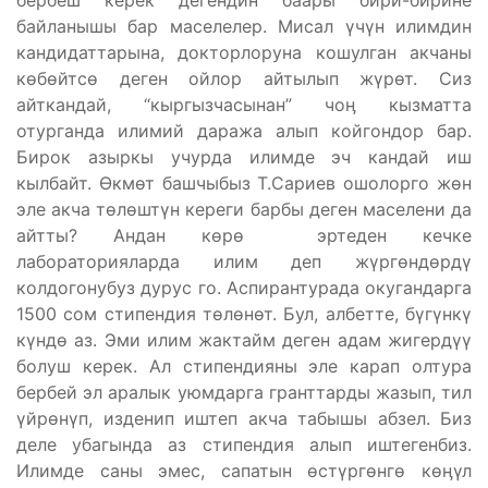
бербеш керек дегендин баары бири-бирине
байланышы бар маселелер. Мисал үчүн илимдин
кандидаттарына, докторлоруна кошулган акчаны
көбөйтсө деген ойлор айтылып жүрөт. Сиз
айткандай, “кыргызчасынан” чоӊ кызматта
отурганда илимий даража алып койгондор бар.
Бирок азыркы учурда илимде эч кандай иш
кылбайт. Өкмөт башчыбыз Т.Сариев ошолорго жөн
эле акча төлөштүн кереги барбы деген маселени да
айтты? Андан көрө эртеден кечке
лабораторияларда илим деп жүргөндөрдү
колдогонубуз дурус го. Аспирантурада окугандарга
1500 сом стипендия төлөнөт. Бул, албетте, бүгүнкү
күндө аз. Эми илим жактайм деген адам жигердүү
болуш керек. Ал стипендияны эле карап олтура
бербей эл аралык уюмдарга гранттарды жазып, тил
үйрөнүп, изденип иштеп акча табышы абзел. Биз
деле убагында аз стипендия алып иштегенбиз.
Илимде саны эмес, сапатын өстүргөнгө көӊүл