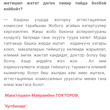
жетишип жатат деген пикир пайда болбой
койбойт?
— Азыркы учурда жогорку аттестациялык
комиссия тарабынан Жобого атайын өзгөртүүлөр
киргизилген. Жаӊы жобо боюнча аспирантураны
күндүзгү бөлүмдө гана окууга туура келет. Мурда
таптакыр башка жерде иштеп изденүүчү катары
коюп, макалаларын тийиштүү көлөмдө жарыялап,
илимий эмгек жактап кандидат, доктор болуу бар
болчу. Азыр андайга жол жок. Ал эми
изденүүчүлөргө эгерде тийиштүү тармакта илимий
кызматкер болуп беш жылдан кем эмес иштесе,
аттестациялык комиссиянын уруксаты менен гана
илим жактаса болот.
Маектешкен Майрамбек ТОКТОРОВ,
“Кутбилим”