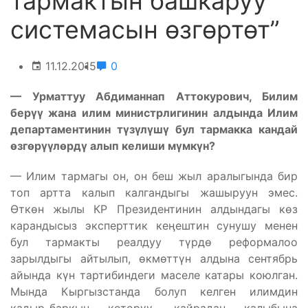
тармактын башкаруу
системасын өзгөртөт”
11.12.2015
0
— Урматтуу Абдиманнап Аттокурович, Билим
бер
үү
жана илим министрлигинин алдында Илим
департаментинин т
ү
з
ү
л
ү
ш
ү
бул тармакка кандай
ө
зг
ө
р
үү
л
ө
рд
ү
алып келиши м
ү
мк
ү
н?
— Илим тармагы он, он беш жыл аралыгында бир
топ артта калып калгандыгы жашыруун эмес.
Өткөн жылы КР Президентинин алдындагы көз
карандысыз эксперттик кеӊештин сунушу менен
бул тармакты реалдуу түрдө реформалоо
зарылдыгы айтылып, өкмөттүн алдына сентябрь
айында күн тартибиндеги маселе катары коюлган.
Мында Кыргызстанда болуп келген илимдин