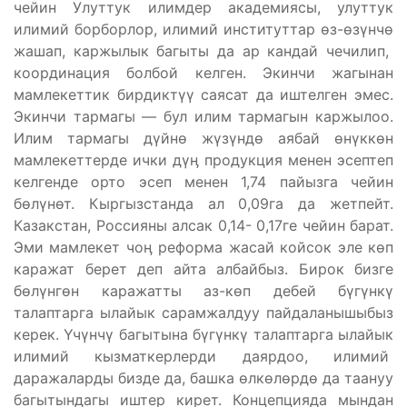
чейин Улуттук илимдер академиясы, улуттук
илимий борборлор, илимий институттар өз-өзүнчө
жашап, каржылык багыты да ар кандай чечилип,
координация болбой келген. Экинчи жагынан
мамлекеттик бирдиктүү саясат да иштелген эмес.
Экинчи тармагы — бул илим тармагын каржылоо.
Илим тармагы дүйнө жүзүндө аябай өнүккөн
мамлекеттерде ички дүӊ продукция менен эсептеп
келгенде орто эсеп менен 1,74 пайызга чейин
бөлүнөт. Кыргызстанда ал 0,09га да жетпейт.
Казакстан, Россияны алсак 0,14- 0,17ге чейин барат.
Эми мамлекет чоӊ реформа жасай койсок эле көп
каражат берет деп айта албайбыз. Бирок бизге
бөлүнгөн каражатты аз-көп дебей бүгүнкү
талаптарга ылайык сарамжалдуу пайдаланышыбыз
керек. Үчүнчү багытына бүгүнкү талаптарга ылайык
илимий кызматкерлерди даярдоо, илимий
даражаларды бизде да, башка өлкөлөрдө да таануу
багытындагы иштер кирет. Концепцияда мындан