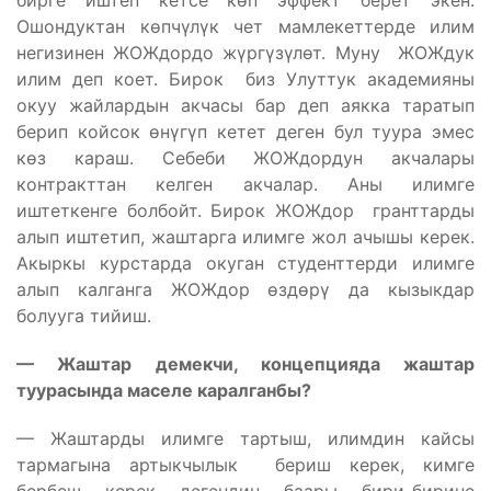
бирге иштеп кетсе көп эффект берет экен.
Ошондуктан көпчүлүк чет мамлекеттерде илим
негизинен ЖОЖдордо жүргүзүлөт. Муну ЖОЖдук
илим деп коет. Бирок биз Улуттук академияны
окуу жайлардын акчасы бар деп аякка таратып
берип койсок өнүгүп кетет деген бул туура эмес
көз караш. Себеби ЖОЖдордун акчалары
контракттан келген акчалар. Аны илимге
иштеткенге болбойт. Бирок ЖОЖдор гранттарды
алып иштетип, жаштарга илимге жол ачышы керек.
Акыркы курстарда окуган студенттерди илимге
алып калганга ЖОЖдор өздөрү да кызыкдар
болууга тийиш.
— Жаштар демекчи, концепцияда жаштар
туурасында маселе каралганбы?
— Жаштарды илимге тартыш, илимдин кайсы
тармагына артыкчылык бериш керек, кимге