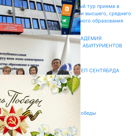
В Кыргызстане начался первый тур приема в
образовательные организации высшего, среднего
и начального профессионального образования
13.07.2026
КЫРГЫЗКО-РОССИЙСКАЯ АКАДЕМИЯ
ОБРАЗОВАНИЯ ПРИГЛАШАЕТ АБИТУРИЕНТОВ
10.07.2026
Медиа
СУЗАКТА 750 ОРУНДУУ МЕКТЕП СЕНТЯБРДА
ПАЙДАЛАНУУГА БЕРИЛЕТ
07.08.2025
Улуу Жеңиштин жандуу сөзү
29.04.2025
Награды в преддверии Дня Победы
29.04.2025