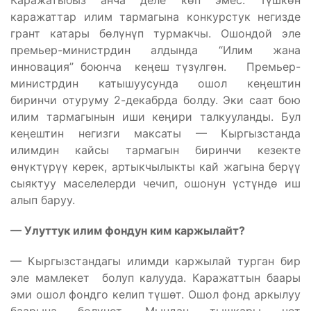
Каражатыбыз анча деле көп эмес. Түшкөн
каражаттар илим тармагына конкурстук негизде
грант катары бөлүнүп турмакчы. Ошондой эле
премьер-министрдин алдында “Илим жана
инновация” боюнча кеӊеш түзүлгөн. Премьер-
министрдин катышуусунда ошол кеӊештин
биринчи отуруму 2-декабрда болду. Эки саат бою
илим тармагынын иши кеӊири талкууланды. Бул
кеӊештин негизги максаты — Кыргызстанда
илимдин кайсы тармагын биринчи кезекте
өнүктүрүү керек, артыкчылыкты кай жагына берүү
сыяктуу маселелерди чечип, ошонун үстүндө иш
алып баруу.
— Улуттук илим фондун ким каржылайт?
— Кыргызстандагы илимди каржылай турган бир
эле мамлекет болуп калууда. Каражаттын баары
эми ошол фондго келип түшөт. Ошол фонд аркылуу