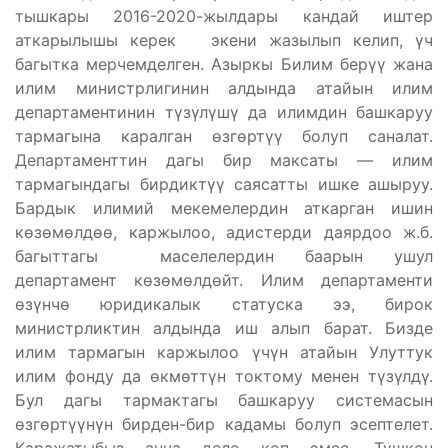
тышкары 2016-2020-жылдары кандай иштер
аткарылышы керек экени жазылып келип, үч
багытка мерчемделген. Азыркы Билим берүү жана
илим министрлигинин алдында атайын илим
департаментинин түзүлүшү да илимдин башкаруу
тармагына каралган өзгөртүү болуп саналат.
Департаменттин дагы бир максаты — илим
тармагындагы бирдиктүү саясатты ишке ашыруу.
Бардык илимий мекемелердин аткарган ишин
көзөмөлдөө, каржылоо, адистерди даярдоо ж.б.
багыттагы маселелердин баарын ушул
департамент көзөмөлдөйт. Илим департаменти
өзүнчө юридикалык статуска ээ, бирок
министрликтин алдында иш алып барат. Бизде
илим тармагын каржылоо үчүн атайын Улуттук
илим фонду да өкмөттүн токтому менен түзүлдү.
Бул дагы тармактагы башкаруу системасын
өзгөртүүнүн бирден-бир кадамы болуп эсептелет.