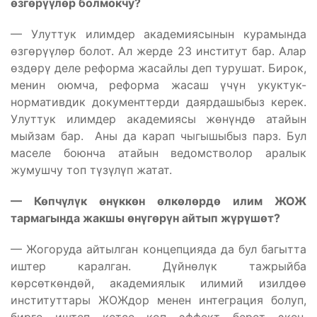
ө
зг
ө
р
үү
л
ө
р болмокчу?
— Улуттук илимдер академиясынын курамында
өзгөрүүлөр болот. Ал жерде 23 институт бар. Алар
өздөрү деле реформа жасайлы деп турушат. Бирок,
менин оюмча, реформа жасаш үчүн укуктук-
нормативдик документтерди даярдашыбыз керек.
Улуттук илимдер академиясы жөнүндө атайын
мыйзам бар. Аны да карап чыгышыбыз парз. Бул
маселе боюнча атайын ведомстволор аралык
жумушчу топ түзүлүп жатат.
— К
ө
пч
ү
л
ү
к
ө
н
ү
кк
ө
н
ө
лк
ө
л
ө
рд
ө
илим ЖОЖ
тармагында жакшы
ө
н
ү
г
ө
р
ү
н айтып ж
ү
р
ү
ш
ө
т?
— Жогоруда айтылган концепцияда да бул багытта
иштер каралган. Дүйнөлүк тажрыйба
көрсөткөндөй, академиялык илимий изилдөө
институттары ЖОЖдор менен интеграция болуп,