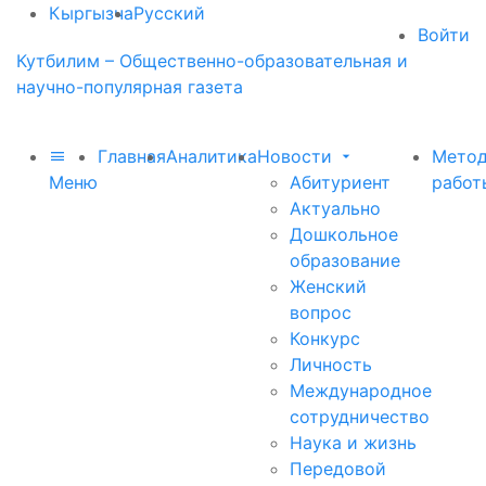
Кыргызча
Русский
Войти
Кутбилим – Общественно-образовательная и
научно-популярная газета
Главная
Аналитика
Новости
Метод
Меню
Абитуриент
работ
Актуально
Дошкольное
образование
Женский
вопрос
Конкурс
Личность
Международное
сотрудничество
Наука и жизнь
Передовой