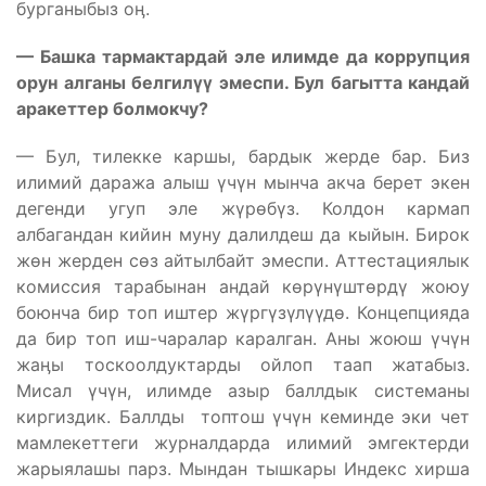
бурганыбыз оӊ.
— Башка тармактардай эле илимде да коррупция
орун алганы белгил
үү
эмеспи. Бул багытта кандай
аракеттер болмокчу?
— Бул, тилекке каршы, бардык жерде бар. Биз
илимий даража алыш үчүн мынча акча берет экен
дегенди угуп эле жүрөбүз. Колдон кармап
албагандан кийин муну далилдеш да кыйын. Бирок
жөн жерден сөз айтылбайт эмеспи. Аттестациялык
комиссия тарабынан андай көрүнүштөрдү жоюу
боюнча бир топ иштер жүргүзүлүүдө. Концепцияда
да бир топ иш-чаралар каралган. Аны жоюш үчүн
жаӊы тоскоолдуктарды ойлоп таап жатабыз.
Мисал үчүн, илимде азыр баллдык системаны
киргиздик. Баллды топтош үчүн кеминде эки чет
мамлекеттеги журналдарда илимий эмгектерди
жарыялашы парз. Мындан тышкары Индекс хирша