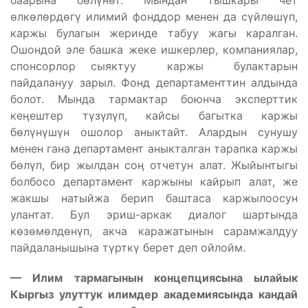
баарына бөлүнөт. Мындан тышкары чет
өлкөлөрдөгү илимий фонддор менен да сүйлөшүп,
каржы булагын жеринде табуу жагы каралган.
Ошондой эле башка жеке ишкерлер, компаниялар,
спонсорлор сыяктуу каржы булактарын
пайдалануу зарыл. Фонд департаменттин алдында
болот. Мында тармактар боюнча эксперттик
кеӊештер түзүлүп, кайсы багытка каржы
бөлүнүшүн ошолор аныктайт. Алардын сунушу
менен гана департамент аныкталган тарапка каржы
бөлүп, бир жылдан соӊ отчетун алат. Жыйынтыгы
болбосо департамент каржыны кайрып алат, же
жакшы натыйжа берип баштаса каржылоосун
улантат. Бул эриш-аркак диалог шартында
көзөмөлдөнүп, акча каражатынын сарамжалдуу
пайдаланышына түрткү берет деп ойлойм.
— Илим тармагынын концепциясына ылайык
Кыргыз улуттук илимдер академиясында кандай