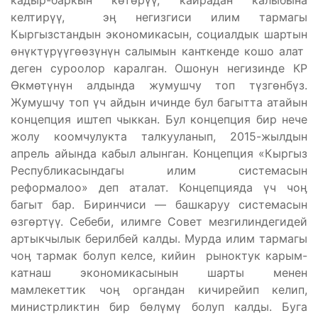
кадыр-баркын көтөрүү, кайрадан калыбына
келтирүү, эӊ негизгиси илим тармагы
Кыргызстандын экономикасын, социалдык шартын
өнүктүрүүгөөзүнүн салымын канткенде кошо алат
деген суроолор каралган. Ошонун негизинде КР
Өкмөтүнүн алдында жумушчу топ түзгөнбүз.
Жумушчу топ үч айдын ичинде бул багытта атайын
концепция иштеп чыккан. Бул концепция бир нече
жолу коомчулукта талкууланып, 2015-жылдын
апрель айында кабыл алынган. Концепция «Кыргыз
Республикасындагы илим системасын
реформалоо» деп аталат. Концепцияда үч чоӊ
багыт бар. Биринчиси — башкаруу системасын
өзгөртүү. Себеби, илимге Совет мезгилиндегидей
артыкчылык берилбей калды. Мурда илим тармагы
чоӊ тармак болуп келсе, кийин рыноктук карым-
катнаш экономикасынын шарты менен
мамлекеттик чоӊ органдан кичирейип келип,
министрликтин бир бөлүмү болуп калды. Буга