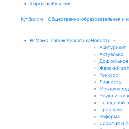
Кыргызча
Русский
Кутбилим – Общественно-образовательная и н
Меню
Главная
Аналитика
Новости
Абитуриент
Актуально
Дошкольное
Женский во
Конкурс
Личность
Международ
Наука и жиз
Передовой 
Проблема
Реформа
События и 