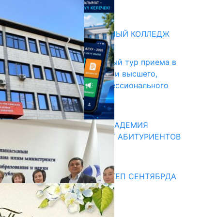
31.07.2026
битуриент
БИШКЕКСКИЙ УНИВЕРСАЛЬНЫЙ КОЛЛЕДЖ
17.07.2026
В Кыргызстане начался первый тур приема в
образовательные организации высшего,
среднего и начального профессионального
образования
13.07.2026
КЫРГЫЗКО-РОССИЙСКАЯ АКАДЕМИЯ
ОБРАЗОВАНИЯ ПРИГЛАШАЕТ АБИТУРИЕНТОВ
10.07.2026
едиа
СУЗАКТА 750 ОРУНДУУ МЕКТЕП СЕНТЯБРДА
ПАЙДАЛАНУУГА БЕРИЛЕТ
07.08.2025
Улуу Жеңиштин жандуу сөзү