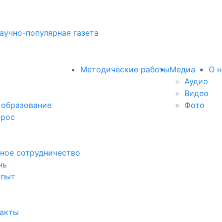
аучно-популярная газета
Методические работы
Медиа
О н
Аудио
Видео
 образование
Фото
прос
ное сотрудничество
нь
опыт
факты