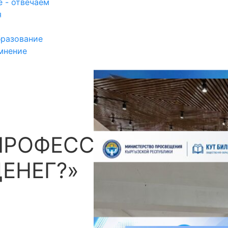
 - отвечаем
я
разование
мнение
ПРОФЕССИЯ – ДЛЯ
П
ЕНЕГ?»