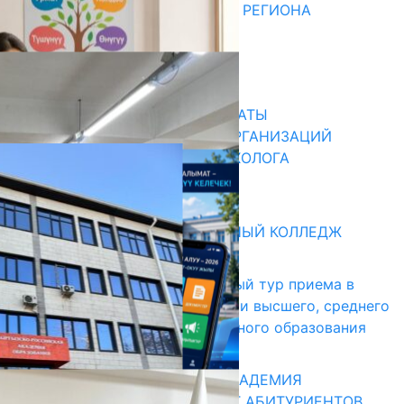
ДЛЯ МЕТОДИСТОВ ЮЖНОГО РЕГИОНА
НАЧАЛОСЬ ОБУЧЕНИЕ
05.08.2026
31.07.2026
В ПРИМЕРНЫЕ ТИПОВЫЕ ШТАТЫ
ОБЩЕОБРАЗОВАТЕЛЬНЫХ ОРГАНИЗАЦИЙ
ВВЕДЕНА ДОЛЖНОСТЬ ПСИХОЛОГА
31.07.2026
Абитуриент
БИШКЕКСКИЙ УНИВЕРСАЛЬНЫЙ КОЛЛЕДЖ
17.07.2026
В Кыргызстане начался первый тур приема в
образовательные организации высшего, среднего
и начального профессионального образования
13.07.2026
КЫРГЫЗКО-РОССИЙСКАЯ АКАДЕМИЯ
ОБРАЗОВАНИЯ ПРИГЛАШАЕТ АБИТУРИЕНТОВ