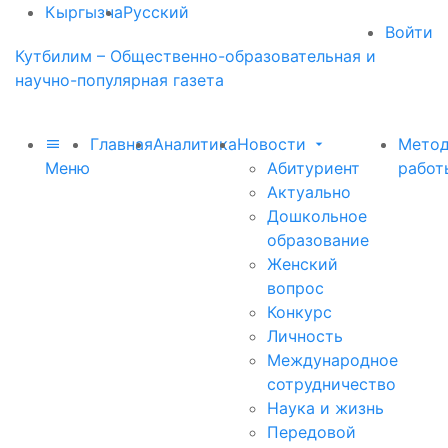
Кыргызча
Русский
Войти
Кутбилим – Общественно-образовательная и
научно-популярная газета
Главная
Аналитика
Новости
Метод
Меню
Абитуриент
работ
Актуально
Дошкольное
образование
Женский
вопрос
Конкурс
Личность
Международное
сотрудничество
Наука и жизнь
Передовой