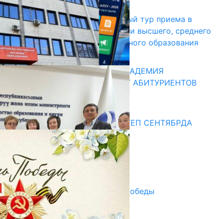
17.07.2026
В Кыргызстане начался первый тур приема в
образовательные организации высшего, среднего
и начального профессионального образования
13.07.2026
КЫРГЫЗКО-РОССИЙСКАЯ АКАДЕМИЯ
ОБРАЗОВАНИЯ ПРИГЛАШАЕТ АБИТУРИЕНТОВ
10.07.2026
Медиа
СУЗАКТА 750 ОРУНДУУ МЕКТЕП СЕНТЯБРДА
ПАЙДАЛАНУУГА БЕРИЛЕТ
07.08.2025
Улуу Жеңиштин жандуу сөзү
29.04.2025
Награды в преддверии Дня Победы
29.04.2025