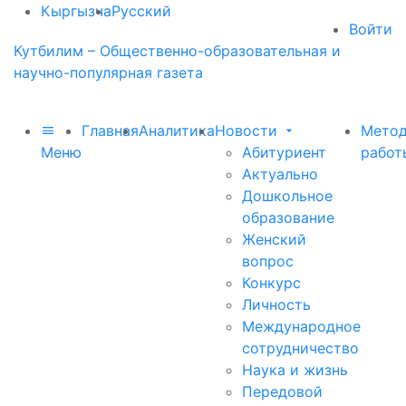
Кыргызча
Русский
Войти
Кутбилим – Общественно-образовательная и
научно-популярная газета
Главная
Аналитика
Новости
Метод
Меню
Абитуриент
работ
Актуально
Дошкольное
образование
Женский
вопрос
Конкурс
Личность
Международное
сотрудничество
Наука и жизнь
Передовой