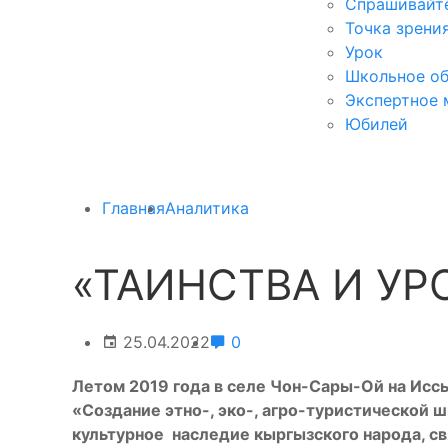
Спрашивайте
Точка зрени
Урок
Школьное об
Экспертное 
Юбилей
Главная
Аналитика
«ТАИНСТВА И У
25.04.2022
0
Летом 2019 года в селе Чо
н
-Сары-Ой на Исс
«Создание этно-, эко-, агро-туристической 
культурное наследие кыргызского народа, с