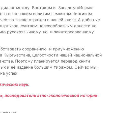
й диалог между Востоком и Западом «Иссык-
лого века нашим великим земляком Чингизом
чества также отражён в нашей книге. А добытые
 кыргызов, считаем целесообразным донести не
ько русскоязычному, но и заинтересованному
собствовать сохранению и приумножению
да Кыргызстана, целостности нашей национальной
анстве. Поэтому планируется перевод книги
зык и её издание большим тиражом. Сейчас мы,
на успех!
тических наук.
, исследователь этно-экологической истории
делиться