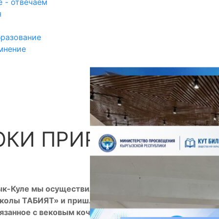
 - отвечаем
я
разование
мнение
РОКИ ПРИРОДЫ»
П
ык-Куле мы осуществили проект ЮНЕСКО
школы ТАБИЯТ» и пришли к выводу, что богатое
вязанное с вековым кочевым образом жизни в