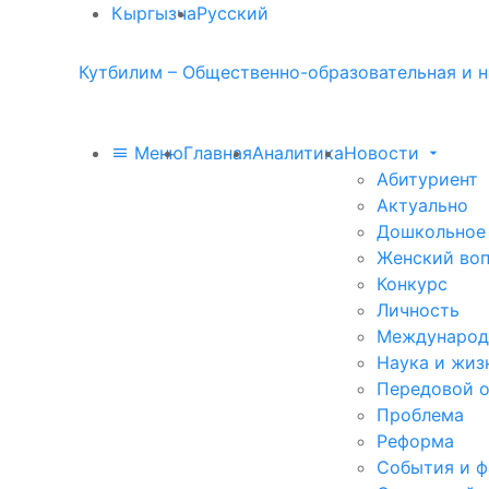
Кыргызча
Русский
Кутбилим – Общественно-образовательная и н
Меню
Главная
Аналитика
Новости
Абитуриент
Актуально
Дошкольное
Женский во
Конкурс
Личность
Международ
Наука и жиз
Передовой 
Проблема
Реформа
События и 