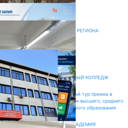
Последние новости
НЕДЕЛЯ В ОБЗОРЕ
07.08.2026
ДЛЯ МЕТОДИСТОВ ЮЖНОГО РЕГИОНА
НАЧАЛОСЬ ОБУЧЕНИЕ
05.08.2026
НЕДЕЛЯ В ОБЗОРЕ
31.07.2026
Абитуриент
БИШКЕКСКИЙ УНИВЕРСАЛЬНЫЙ КОЛЛЕДЖ
17.07.2026
В Кыргызстане начался первый тур приема в
образовательные организации высшего, среднего
и начального профессионального образования
13.07.2026
КЫРГЫЗКО-РОССИЙСКАЯ АКАДЕМИЯ