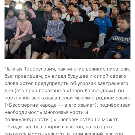
Чынгыз Торокулович, как многие великие писатели,
был провидцем, он видел будущее и силой своего
слова хотел предупредить об угрозах завтрашнего
дня (это ярко показано в «Тавро Кассандры»); он
постоянно высказывал свои мысли о родном языке
(«Бессмертие народа — в его языке»), подчёркивая
необходимость многоязычности и
поликультурности ( «…человечество не может
обходиться без опорных языков, на которых
покоятся мосты культур и цивилизаций, языков,