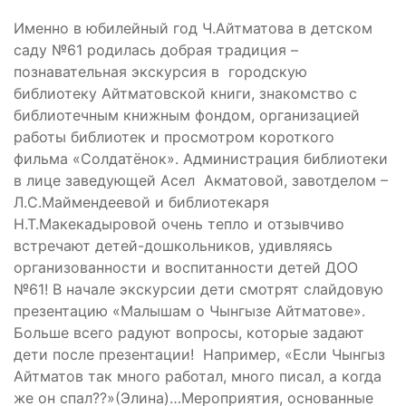
Именно в юбилейный год Ч.Айтматова в детском
саду №61 родилась добрая традиция –
познавательная экскурсия в городскую
библиотеку Айтматовской книги, знакомство с
библиотечным книжным фондом, организацией
работы библиотек и просмотром короткого
фильма «Солдатёнок». Администрация библиотеки
в лице заведующей Асел Акматовой, завотделом –
Л.С.Маймендеевой и библиотекаря
Н.Т.Макекадыровой очень тепло и отзывчиво
встречают детей-дошкольников, удивляясь
организованности и воспитанности детей ДОО
№61! В начале экскурсии дети смотрят слайдовую
презентацию «Малышам о Чынгызе Айтматове».
Больше всего радуют вопросы, которые задают
дети после презентации! Например, «Если Чынгыз
Айтматов так много работал, много писал, а когда
же он спал??»(Элина)…Мероприятия, основанные