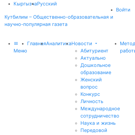
Кыргызча
Русский
Войти
Кутбилим – Общественно-образовательная и
научно-популярная газета
Главная
Аналитика
Новости
Метод
Меню
Абитуриент
работ
Актуально
Дошкольное
образование
Женский
вопрос
Конкурс
Личность
Международное
сотрудничество
Наука и жизнь
Передовой