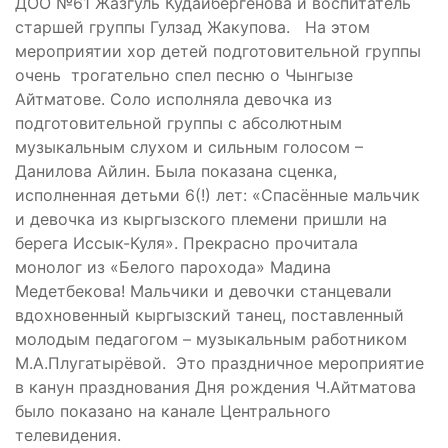
ДОО №61 Жазгуль Кудайбергенова и воспитатель
старшей группы Гулзад Жакупова. На этом
мероприятии хор детей подготовительной группы
очень трогательно спел песню о Чынгызе
Айтматове. Соло исполняла девочка из
подготовительной группы с абсолютным
музыкальным слухом и сильным голосом –
Данилова Айлин. Была показана сценка,
исполненная детьми 6(!) лет: «Спасённые мальчик
и девочка из кыргызского племени пришли на
берега Иссык-Куля». Прекрасно прочитала
монолог из «Белого парохода» Мадина
Медетбекова! Мальчики и девочки станцевали
вдохновенный кыргызский танец, поставленный
молодым педагогом – музыкальным работником
М.А.Плугатырёвой. Это праздничное мероприятие
в канун празднования Дня рождения Ч.Айтматова
было показано на канале Центрального
телевидения.