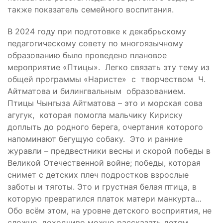
также показатель семейного воспитания.
В 2024 году при подготовке к декабрьскому
педагогическому совету по многоязычному
образованию было проведено плановое
мероприятие «Птицы». Легко связать эту тему из
общей программы «Наристе» с творчеством Ч.
Айтматова и билингвальным образованием.
Птицы Чынгыза Айтматова – это и морская сова
агугук, которая помогла мальчику Кириску
доплыть до родного берега, очертания которого
напоминают бегущую собаку. Это и ранние
журавли – предвестники весны и скорой победы в
Великой Отечественной войне; победы, которая
снимет с детских плеч подростков взрослые
заботы и тяготы. Это и грустная белая птица, в
которую превратился платок матери манкурта…
Обо всём этом, на уровне детского восприятия, не
сложно, доходчиво можно рассказать детям.