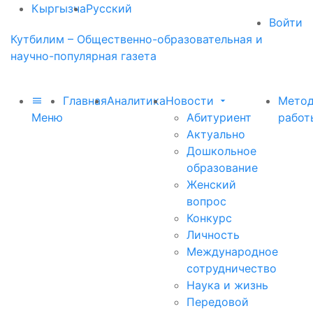
Кыргызча
Русский
Войти
Кутбилим – Общественно-образовательная и
научно-популярная газета
Главная
Аналитика
Новости
Метод
Меню
Абитуриент
работ
Актуально
Дошкольное
образование
Женский
вопрос
Конкурс
Личность
Международное
сотрудничество
Наука и жизнь
Передовой