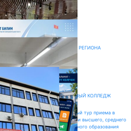
Комментарии
Последние новости
НЕДЕЛЯ В ОБЗОРЕ
07.08.2026
ДЛЯ МЕТОДИСТОВ ЮЖНОГО РЕГИОНА
НАЧАЛОСЬ ОБУЧЕНИЕ
05.08.2026
НЕДЕЛЯ В ОБЗОРЕ
31.07.2026
Абитуриент
БИШКЕКСКИЙ УНИВЕРСАЛЬНЫЙ КОЛЛЕДЖ
17.07.2026
В Кыргызстане начался первый тур приема в
образовательные организации высшего, среднего
и начального профессионального образования