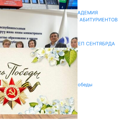
13.07.2026
КЫРГЫЗКО-РОССИЙСКАЯ АКАДЕМИЯ
ОБРАЗОВАНИЯ ПРИГЛАШАЕТ АБИТУРИЕНТОВ
10.07.2026
Медиа
СУЗАКТА 750 ОРУНДУУ МЕКТЕП СЕНТЯБРДА
ПАЙДАЛАНУУГА БЕРИЛЕТ
07.08.2025
Улуу Жеңиштин жандуу сөзү
29.04.2025
Награды в преддверии Дня Победы
29.04.2025