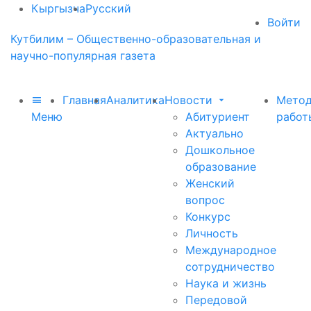
Кыргызча
Русский
Войти
Кутбилим – Общественно-образовательная и
научно-популярная газета
Главная
Аналитика
Новости
Метод
Меню
Абитуриент
работ
Актуально
Дошкольное
образование
Женский
вопрос
Конкурс
Личность
Международное
сотрудничество
Наука и жизнь
Передовой