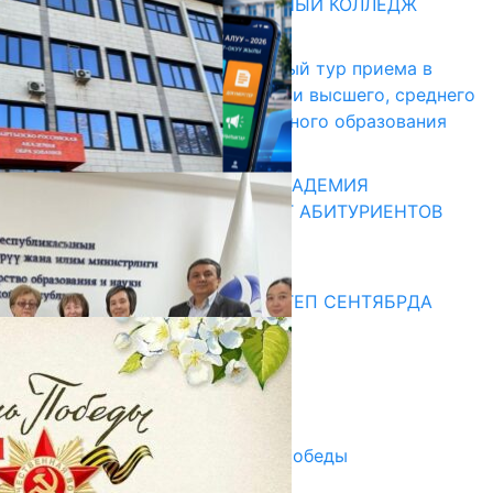
БИШКЕКСКИЙ УНИВЕРСАЛЬНЫЙ КОЛЛЕДЖ
17.07.2026
В Кыргызстане начался первый тур приема в
образовательные организации высшего, среднего
и начального профессионального образования
13.07.2026
КЫРГЫЗКО-РОССИЙСКАЯ АКАДЕМИЯ
ОБРАЗОВАНИЯ ПРИГЛАШАЕТ АБИТУРИЕНТОВ
10.07.2026
Медиа
СУЗАКТА 750 ОРУНДУУ МЕКТЕП СЕНТЯБРДА
ПАЙДАЛАНУУГА БЕРИЛЕТ
07.08.2025
Улуу Жеңиштин жандуу сөзү
29.04.2025
Награды в преддверии Дня Победы
29.04.2025