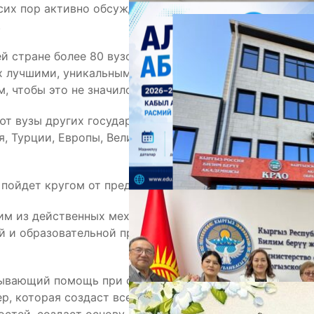
 сих пор активно обсуждают в академической
.
А
й стране более 80 вузов, которые предлагают
х лучшими, уникальными, креативными или
 чтобы это не значило.
т вузы других государств, как наших соседей –
ая, Турции, Европы, Великобритании, США, Канады,
а пойдет кругом от предложений и обещаний.
ним из действенных механизмов помогающим
й и образовательной программой является
М
зывающий помощь при сознательном и грамотном
р, которая создаст все условия для наиболее