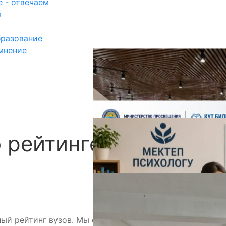
 - отвечаем
я
разование
мнение
о рейтинге частных
П
ный рейтинг вузов. Мы освещали подготовку и