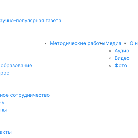
аучно-популярная газета
Методические работы
Медиа
О н
Аудио
Видео
 образование
Фото
прос
ное сотрудничество
нь
опыт
факты