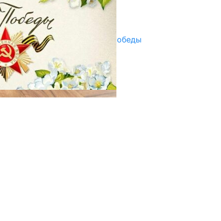
Улуу Жеңиштин жандуу сөзү
29.04.2025
Награды в преддверии Дня Победы
29.04.2025