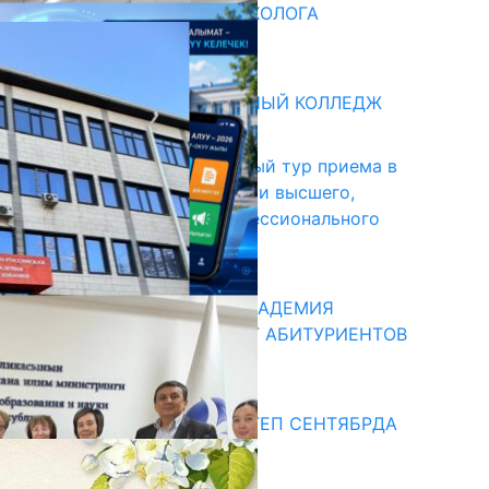
ВВЕДЕНА ДОЛЖНОСТЬ ПСИХОЛОГА
31.07.2026
битуриент
БИШКЕКСКИЙ УНИВЕРСАЛЬНЫЙ КОЛЛЕДЖ
17.07.2026
В Кыргызстане начался первый тур приема в
образовательные организации высшего,
среднего и начального профессионального
образования
13.07.2026
КЫРГЫЗКО-РОССИЙСКАЯ АКАДЕМИЯ
ОБРАЗОВАНИЯ ПРИГЛАШАЕТ АБИТУРИЕНТОВ
10.07.2026
едиа
СУЗАКТА 750 ОРУНДУУ МЕКТЕП СЕНТЯБРДА
ПАЙДАЛАНУУГА БЕРИЛЕТ
07.08.2025