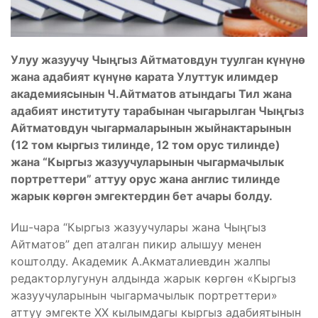
Улуу жазуучу Чыңгыз Айтматовдун туулган күнүнө
жана адабият күнүнө карата Улуттук илимдер
академиясынын Ч.Айтматов атындагы Тил жана
адабият институту тарабынан чыгарылган Чыңгыз
Айтматовдун чыгармаларынын жыйнактарынын
(12 том кыргыз тилинде, 12 том орус тилинде)
жана “Кыргыз жазуучуларынын чыгармачылык
портреттери” аттуу орус жана англис тилинде
жарык көргөн эмгектердин бет ачары болду.
Иш-чара “Кыргыз жазуучулары жана Чыңгыз
Айтматов” деп аталган пикир алышуу менен
коштолду. Академик А.Акматалиевдин жалпы
редакторлугунун алдында жарык көргөн «Кыргыз
жазуучуларынын чыгармачылык портреттери»
аттуу эмгекте ХХ кылымдагы кыргыз адабиятынын