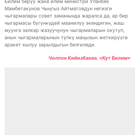
Билим берүү жана илим министри Уланбек
Мамбетакунов Чыңгыз Айтматовдун негизги
чыгармалары совет заманында жаралса да, ар бир
чыгармасы бүгүнкүдөй маанилүү экендигин, жаш
муунга залкар жазуучунун чыгармаларын окутуп,
анын чыгармаларынын түпкү маңызын жеткирүүгө
аракет кылуу зарылдыгын белгиледи.
Чолпон Кийизбаева, «Кут Билим»