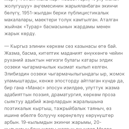
жолугушуу» аңгемесинин жарыяланбаган экинчи
бөлүгү, 1951-жылдан берки публицистикалык
макалалары, маектери толук камтылган. Аталган
жыйнак «Турар» басмасынын жардамы менен
жарык көрдү.
— Кыргыз элинин көркөм сөз казынасы өтө бай.
Жазма, басма, китептик маданият өнүккөнгө чейин
руханий азыктын негизги булагы катары элдик
оозеки чыгармачылык кызмат кылып келген.
Элибиздин оозеки чыгармачылыгындагы ыр, жомок
уламыштарды, кенже эпосторду айтпаган күндө да,
бир гана «Манас» эпосун изилдөө, улуттук жазма
адабияттын поэзия, драматургия, көркөм проза
сыяктуу адабий жанрлардын жаралышына
поэтикалык кыртыш, тажрыйбалык таяныч, өз
ишине өбөлгө болуучу көрөңгөлүү көрүнүштөр
арбын. 19-кылымдын экинчи жарымы, 20-