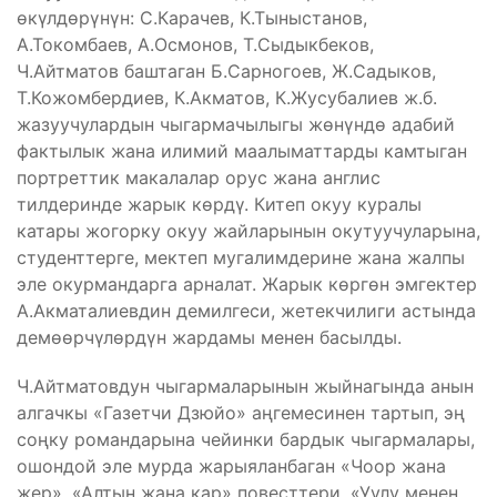
өкүлдөрүнүн: С.Карачев, К.Тыныстанов,
А.Токомбаев, А.Осмонов, Т.Сыдыкбеков,
Ч.Айтматов баштаган Б.Сарногоев, Ж.Садыков,
Т.Кожомбердиев, К.Акматов, К.Жусубалиев ж.б.
жазуучулардын чыгармачылыгы жөнүндө адабий
фактылык жана илимий маалыматтарды камтыган
портреттик макалалар орус жана англис
тилдеринде жарык көрдү. Китеп окуу куралы
катары жогорку окуу жайларынын окутуучуларына,
студенттерге, мектеп мугалимдерине жана жалпы
эле окурмандарга арналат. Жарык көргөн эмгектер
А.Акматалиевдин демилгеси, жетекчилиги астында
демөөрчүлөрдүн жардамы менен басылды.
Ч.Айтматовдун чыгармаларынын жыйнагында анын
алгачкы «Газетчи Дзюйо» аңгемесинен тартып, эң
соңку романдарына чейинки бардык чыгармалары,
ошондой эле мурда жарыяланбаган «Чоор жана
жер», «Алтын жана кар» повесттери, «Уулу менен