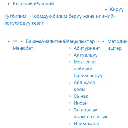
Кыргызча
Русский
Кирүү
Кутбилим – Коомдук-билим берүү жана илимий-
популярдуу гезит
Башкы
Аналитика
Жаңылыктар
Методик
Меню
бет
Абитуриент
иштер
Актуалдуу
Мектепке
чейинки
билим берүү
Аял жана
коом
Сынак
Инсан
Эл аралык
кызматташтык
Илим жана