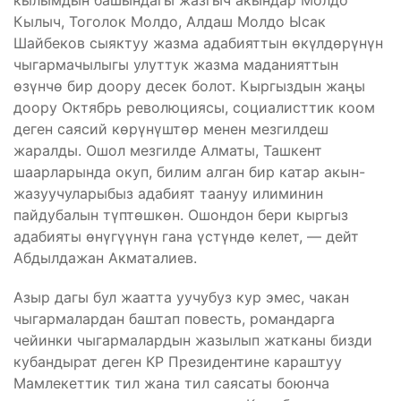
кылымдын башындагы жазгыч акындар Молдо
Кылыч, Тоголок Молдо, Алдаш Молдо Ысак
Шайбеков сыяктуу жазма адабияттын өкүлдөрүнүн
чыгармачылыгы улуттук жазма маданияттын
өзүнчө бир доору десек болот. Кыргыздын жаңы
доору Октябрь революциясы, социалисттик коом
деген саясий көрүнүштөр менен мезгилдеш
жаралды. Ошол мезгилде Алматы, Ташкент
шаарларында окуп, билим алган бир катар акын-
жазуучуларыбыз адабият таануу илиминин
пайдубалын түптөшкөн. Ошондон бери кыргыз
адабияты өнүгүүнүн гана үстүндө келет, — дейт
Абдылдажан Акматалиев.
Азыр дагы бул жаатта уучубуз кур эмес, чакан
чыгармалардан баштап повесть, романдарга
чейинки чыгармалардын жазылып жатканы бизди
кубандырат деген КР Президентине караштуу
Мамлекеттик тил жана тил саясаты боюнча