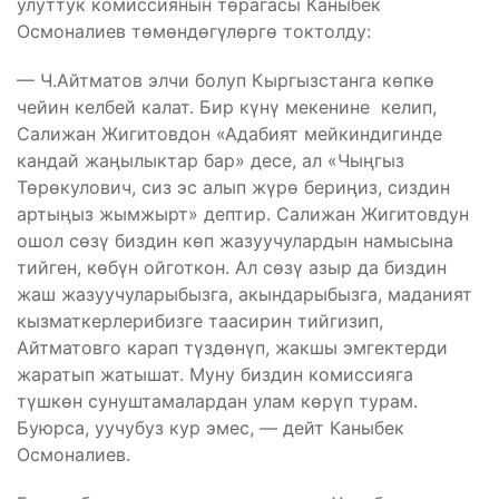
улуттук комиссиянын төрагасы Каныбек
Осмоналиев төмөндөгүлөргө токтолду:
— Ч.Айтматов элчи болуп Кыргызстанга көпкө
чейин келбей калат. Бир күнү мекенине келип,
Салижан Жигитовдон «Адабият мейкиндигинде
кандай жаңылыктар бар» десе, ал «Чыңгыз
Төрөкулович, сиз эс алып жүрө бериңиз, сиздин
артыңыз жымжырт» дептир. Салижан Жигитовдун
ошол сөзү биздин көп жазуучулардын намысына
тийген, көбүн ойготкон. Ал сөзү азыр да биздин
жаш жазуучуларыбызга, акындарыбызга, маданият
кызматкерлерибизге таасирин тийгизип,
Айтматовго карап түздөнүп, жакшы эмгектерди
жаратып жатышат. Муну биздин комиссияга
түшкөн сунуштамалардан улам көрүп турам.
Буюрса, уучубуз кур эмес, — дейт Каныбек
Осмоналиев.