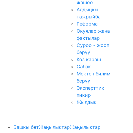
жашоо
Алдыңкы
тажрыйба
Реформа
Окуялар жана
фактылар
Суроо - жооп
берүү
Көз караш
Сабак
Мектеп билим
берүү
Эксперттик
пикир
Жылдык
Башкы бет
Жаңылыктар
Жаңылыктар