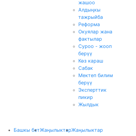
жашоо
Алдыңкы
тажрыйба
Реформа
Окуялар жана
фактылар
Суроо - жооп
берүү
Көз караш
Сабак
Мектеп билим
берүү
Эксперттик
пикир
Жылдык
Башкы бет
Жаңылыктар
Жаңылыктар