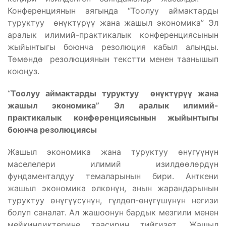
Конференциянын аягында “Тоолуу аймактарды
туруктуу өнүктүрүү жана жашыл экономика” Эл
аралык илимий-практикалык конференциясынын
жыйынтыгы боюнча резолюция кабыл алынды.
Төмөндө резолюциянын текстти менен таанышып
коюңуз.
“
Тоолуу аймактарды туруктуу өнүктүрүү жана
жашыл экономика” Эл аралык илимий-
практикалык конференциясынын жыйынтыгы
боюнча резолюциясы
Жашыл экономика жана туруктуу өнүгүүнүн
маселелери илимий изилдөөлөрдүн
фундаменталдуу темаларынын бири. Анткени
жашыл экономика өлкөнүн, анын жарандарынын
туруктуу өнүгүүсүнүн, гүлдөп-өнүгүшүнүн негизи
болуп саналат. Ал жашоонун бардык мезгили менен
мейкиндиктерине таасирин тийгизет. Жашыл