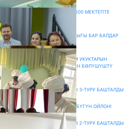
Акыркы жаңылыктар
ПРЕЗИДЕНТТИН ЖАРЛЫГЫ: 500 МЕКТЕПТЕ
ШАХМАТ ИЙРИМИ АЧЫЛАТ
06.08.2026
СҮЛҮКТҮ: ӨЗГӨЧӨ МУКТАЖДЫГЫ БАР БАЛДАР
ҮЧҮН БОРБОР АЧЫЛДЫ
06.08.2026
КЫРГЫЗ ЭКСПЕРТТЕРИ АДАМ УКУКТАРЫН
ОКУТУУ ТАЖРЫЙБАСЫ МЕНЕН БӨЛҮШҮШТҮ
06.08.2026
Абитуриент
ЖОЖДОРГО КАБЫЛ АЛУУНУН 3-ТУРУ БАШТАЛДЫ
27.07.2026
ӨЗҮҢДҮН КЕЛЕЧЕГИҢ ҮЧҮН БҮГҮН ОЙЛОН!
20.07.2026
ЖОЖДОРГО КАБЫЛ АЛУУНУН 2-ТУРУ БАШТАЛДЫ