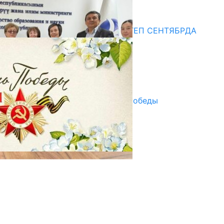
20.07.2026
Медиа
СУЗАКТА 750 ОРУНДУУ МЕКТЕП СЕНТЯБРДА
ПАЙДАЛАНУУГА БЕРИЛЕТ
07.08.2025
Улуу Жеңиштин жандуу сөзү
29.04.2025
Награды в преддверии Дня Победы
29.04.2025