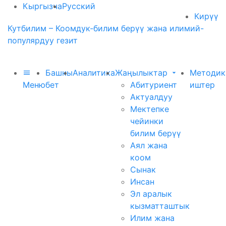
Кыргызча
Русский
Кирүү
Кутбилим – Коомдук-билим берүү жана илимий-
популярдуу гезит
Башкы
Аналитика
Жаңылыктар
Методик
Меню
бет
Абитуриент
иштер
Актуалдуу
Мектепке
чейинки
билим берүү
Аял жана
коом
Сынак
Инсан
Эл аралык
кызматташтык
Илим жана