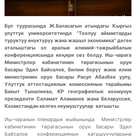
Бул туурасында Ж.Баласагын атындагы Кыргыз
улуттук университетинде “Тоолуу аймактарды
туруктуу өнүктүрүү жана жашыл экономика” деген
аталыштагы эл аралык илимий-тажрыйбалык
конференциясында кеңири сөз болду. Иш-чарага
Министрлер кабинетинин төрагасынын орун
басары Эдил Байсалов, Билим берүү жана илим
министринин орун басары Расул Абазбек уулу,
Улуттук аттестациялык комиссиянын төрайымы
Бакыт Тыналиева, КР географиялык коомунун
президенти Саламат Аламанов жана Беларуссия,
Казакстандан келген окумуштуулар катышты.
Иш-чаранын пленардык жыйынында Министрлер
кабинетинин төрагасынын орун басары Эдил
Байсалов конференциянын катышуучуларына