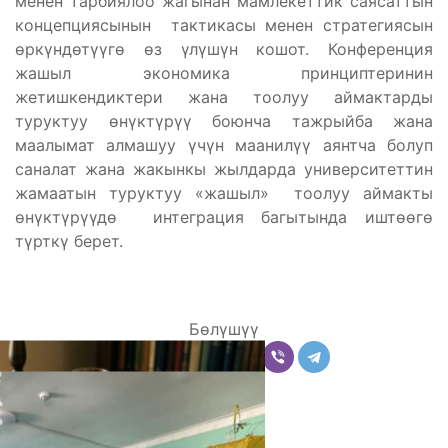
менен тарбиялоо жагынан мамлекеттик саясаттын
концепциясынын тактикасы менен стратегиясын
өркүндөтүүгө өз үлүшүн кошот. Конференция
жашыл экономика принциптеринин
жетишкендиктери жана тоолуу аймактарды
туруктуу өнүктүрүү боюнча тажрыйба жана
маалымат алмашуу үчүн маанилүү аянтча болуп
саналат жана жакынкы жылдарда университеттин
жамаатын туруктуу «жашыл» тоолуу аймакты
өнүктүрүүдө интеграция багытында иштөөгө
түрткү берет.
Бөлүшүү
Комментарийлер