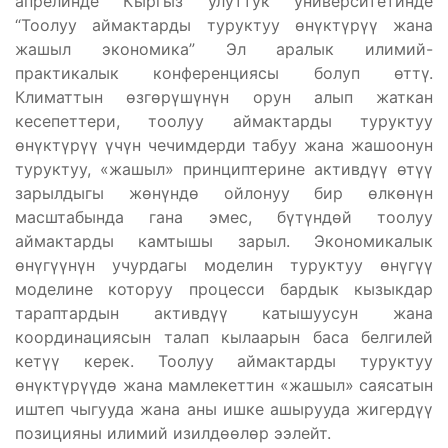
апрелинде Кыргыз улуттук университетинде
“Тоолуу аймактарды туруктуу өнүктүрүү жана
жашыл экономика” Эл аралык илимий-
практикалык конференциясы болуп өттү.
Климаттын өзгөрүшүнүн орун алып жаткан
кесепеттери, тоолуу аймактарды туруктуу
өнүктүрүү үчүн чечимдерди табуу жана жашоонун
туруктуу, «жашыл» принциптерине активдүү өтүү
зарылдыгы жөнүндө ойлонуу бир өлкөнүн
масштабында гана эмес, бүтүндөй тоолуу
аймактарды камтышы зарыл. Экономикалык
өнүгүүнүн учурдагы моделин туруктуу өнүгүү
моделине которуу процесси бардык кызыкдар
тараптардын активдүү катышуусун жана
координациясын талап кылаарын баса белгилей
кетүү керек. Тоолуу аймактарды туруктуу
өнүктүрүүдө жана мамлекеттин «жашыл» саясатын
иштеп чыгууда жана аны ишке ашырууда жигердүү
позицияны илимий изилдөөлөр ээлейт.