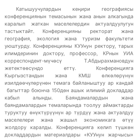
Катышуучулардын кеңири географиясы
конференциянын темасынын жана анын алкагында
каралып жаткан маселелердин актуалдуулугун
тастыктайт. Конференцияны ректорат жана
география, экология жана туризм факультети
уюштурду. Конференцияны КУУнун ректору, тарых
илимдеринин доктору, профессор, КРнын УИА
корреспондент-мүчөсү Т.Абдырахмановдун
жетектөөсүндо өттү. Конференцияга
Кыргызстандын жана КМШ өлкөлөрүнүн
изилдөөчүлөрүнөн темага байланыштуу ар кандай
багыттар боюнча 150дөн ашык илимий докладдар
кабыл алынды. Баяндамалардын жана
баяндамалардын темаларында тоолуу аймактарды
туруктуу өнүктүрүүнүн ар түрдүү жана актуалдуу
маселелери жана жашыл экономикага өтүү
жолдору каралды. Конференцияга келип түшкөн
докладдардын материалдары «КУУнун жарчысы»