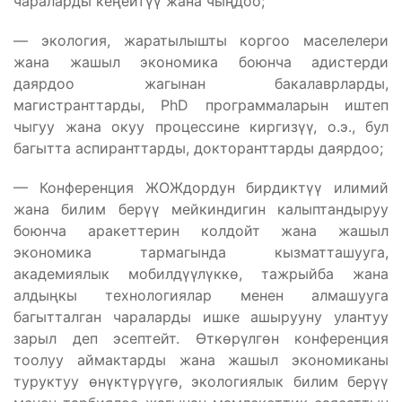
чараларды кеңейтүү жана чыңдоо;
— экология, жаратылышты коргоо маселелери
жана жашыл экономика боюнча адистерди
даярдоо жагынан бакалаврларды,
магистранттарды, PhD программаларын иштеп
чыгуу жана окуу процессине киргизүү, о.э., бул
багытта аспиранттарды, докторанттарды даярдоо;
— Конференция ЖОЖдордун бирдиктүү илимий
жана билим берүү мейкиндигин калыптандыруу
боюнча аракеттерин колдойт жана жашыл
экономика тармагында кызматташууга,
академиялык мобилдүүлүккө, тажрыйба жана
алдыңкы технологиялар менен алмашууга
багытталган чараларды ишке ашырууну улантуу
зарыл деп эсептейт. Өткөрүлгөн конференция
тоолуу аймактарды жана жашыл экономиканы
туруктуу өнүктүрүүгө, экологиялык билим берүү