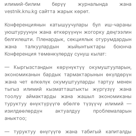
илимий-билим берүү журналында жана
vestnik.knu.kg сайтта жарык көрөт.
Конференциянын катышуучулары бул иш-чараны
уюштуруунун жана өткөрүүнүн жогорку деңгээлин
белгилешти. Пленардык, секциялык отурумдардын
жана талкуулардын жыйынтыктары боюнча
Конференция төмөнкүлөрдү сунуш кылат:
— Кыргызстандын көрүнүктүү окумуштууларын,
экономиканын бардык тармактарынын өкүлдөрүн
жана чет өлкөлүк окумуштууларды тартуу менен
тыгыз илимий кызматташтыкты жүргүзүү жана
тоолуу аймактарды жана жашыл экономиканы
туруктуу өнүктүрүүгө өбөлгө түзүүчү илимий —
изилдөөлөрдүн актуалдуу проблемаларын
аныктоо;
— туруктуу өнүгүүгө жана табигый капиталды