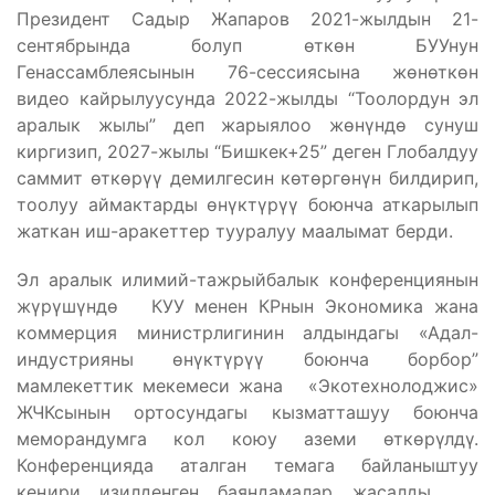
Президент Садыр Жапаров 2021-жылдын 21-
сентябрында болуп өткөн БУУнун
Генассамблеясынын 76-сессиясына жөнөткөн
видео кайрылуусунда 2022-жылды “Тоолордун эл
аралык жылы” деп жарыялоо жөнүндө сунуш
киргизип, 2027-жылы “Бишкек+25” деген Глобалдуу
саммит өткөрүү демилгесин көтөргөнүн билдирип,
тоолуу аймактарды өнүктүрүү боюнча аткарылып
жаткан иш-аракеттер тууралуу маалымат берди.
Эл аралык илимий-тажрыйбалык конференциянын
жүрүшүндө КУУ менен КРнын Экономика жана
коммерция министрлигинин алдындагы «Адал-
индустрияны өнүктүрүү боюнча борбор”
мамлекеттик мекемеси жана «Экотехнолоджис»
ЖЧКсынын ортосундагы кызматташуу боюнча
меморандумга кол коюу аземи өткөрүлдү.
Конференцияда аталган темага байланыштуу
кеңири изилденген баяндамалар жасалды.