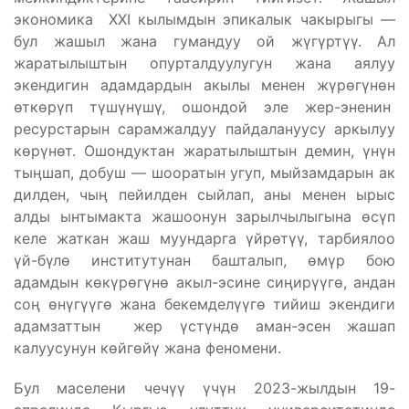
экономика XXI кылымдын эпикалык чакырыгы —
бул жашыл жана гумандуу ой жүгүртүү. Ал
жаратылыштын опурталдуулугун жана аялуу
экендигин адамдардын акылы менен жүрөгүнөн
өткөрүп түшүнүшү, ошондой эле жер-эненин
ресурстарын сарамжалдуу пайдалануусу аркылуу
көрүнөт. Ошондуктан жаратылыштын демин, үнүн
тыӊшап, добуш — шооратын угуп, мыйзамдарын ак
дилден, чыӊ пейилден сыйлап, аны менен ырыс
алды ынтымакта жашоонун зарылчылыгына өсүп
келе жаткан жаш муундарга үйрөтүү, тарбиялоо
үй-бүлө институтунан башталып, өмүр бою
адамдын көкүрөгүнө акыл-эсине сиңирүүгө, андан
соң өнүгүүгө жана бекемделүүгө тийиш экендиги
адамзаттын жер үстүндө аман-эсен жашап
калуусунун көйгөйү жана феномени.
Бул маселени чечүү үчүн 2023-жылдын 19-