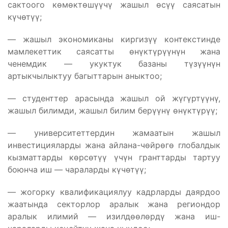
сактоого көмөктөшүүчү жашыл өсүү саясатын
күчөтүү;
— жашыл экономиканы киргизүү контекстинде
мамлекеттик саясатты өнүктүрүүнүн жана
ченемдик — укуктук базаны түзүүнүн
артыкчылыктуу багыттарын аныктоо;
— студенттер арасында жашыл ой жүгүртүүнү,
жашыл билимди, жашыл билим берүүнү өнүктүрүү;
— университеттердин жамаатын жашыл
инвестицияларды жана айлана-чөйрөгө глобалдык
кызматтарды көрсөтүү үчүн гранттарды тартуу
боюнча иш — чараларды күчөтүү;
— жогорку квалификациялуу кадрларды даярдоо
жаатында секторлор аралык жана региондор
аралык илимий — изилдөөлөрдү жана иш-