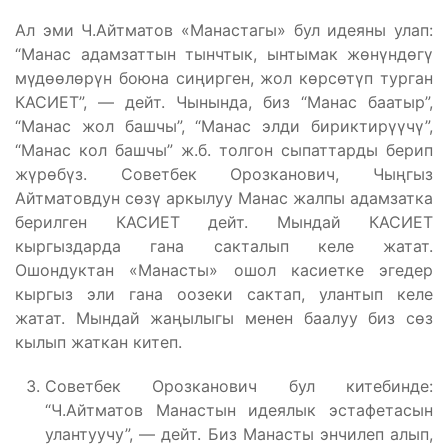
Ал эми Ч.Айтматов «Манастагы» бул идеяны улап:
“Манас адамзаттын тынчтык, ынтымак жөнүндөгү
мүдөөлөрүн боюна сиңирген, жол көрсөтүп турган
КАСИЕТ”, — дейт. Чынында, биз “Манас баатыр”,
“Манас жол башчы”, “Манас элди бириктирүүчү”,
“Манас кол башчы” ж.б. толгон сыпаттарды берип
жүрөбүз. Советбек Орозканович, Чыңгыз
Айтматовдун сөзү аркылуу Манас жалпы адамзатка
берилген КАСИЕТ дейт. Мындай КАСИЕТ
кыргыздарда гана сакталып келе жатат.
Ошондуктан «Манасты» ошол касиетке эгедер
кыргыз эли гана оозеки сактап, улантып келе
жатат. Мындай жаңылыгы менен баалуу биз сөз
кылып жаткан китеп.
Советбек Орозканович бул китебинде:
“Ч.Айтматов Манастын идеялык эстафетасын
улантуучу”, — дейт. Биз Манасты энчилеп алып,