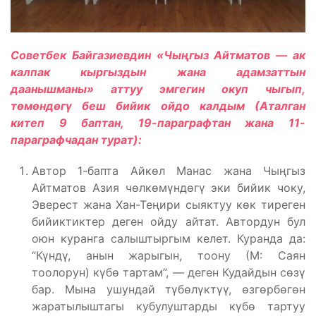
Советбек Байгазиевдин «Чыңгыз Айтматов — ак
калпак кыргыздын жана адамзаттын
даанышманы» аттуу эмгегин окуп чыгып,
төмөндөгү беш бийик ойдо калдым (Аталган
китеп 9 баптан, 19-параграфтан жана 11-
параграфчадан турат):
Автор 1-бапта Айкөл Манас жана Чыңгыз
Айтматов Азия чөлкөмүндөгү эки бийик чоку,
Эверест жана Хан-Теңири сыяктуу көк тиреген
бийиктиктер деген ойду айтат. Автордун бул
оюн куранга салыштыргым келет. Куранда да:
“Күндү, анын жарыгын, тоону (М: Саян
тоолорун) күбө тартам”, — деген Кудайдын сөзү
бар. Мына ушундай түбөлүктүү, өзгөрбөгөн
жаратылыштагы кубулуштарды күбө тартуу