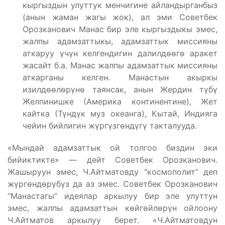
кыргыздын улуттук менчигине айландырганбыз
(анын жаман жагы жок), ал эми Советбек
Орозканович Манас бир эле кыргыздыкы эмес,
жалпы адамзаттыкы, адамзаттык миссияны
аткаруу үчүн келгендигин далилдөөгө аракет
жасайт б.а. Манас жалпы адамзаттык миссияны
аткарганы келген. Манастын акыркы
изилдөөлөрүнө таянсак, анын Жердин түбү
Желпинишке (Америка континентине), Жет
кайтка (Түндүк муз океанга), Кытай, Индияга
чейин бийлигин жүргүзгөндүгү такталууда.
«Мындай адамзаттык ой толгоо биздин эки
бийиктикте» — дейт Советбек Орозканович.
Жашыруун эмес, Ч.Айтматовду “космополит” деп
жүргөндөрүбүз да аз эмес. Советбек Орозканович
“Манастагы” идеялар аркылуу бир эле улуттун
эмес, жалпы адамзаттын көйгөйлөрүн ойлоону
Ч.Айтматов аркылуу берет. «Ч.Айтматовдун