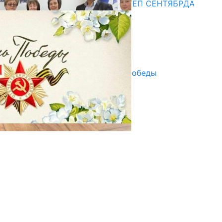
СУЗАКТА 750 ОРУНДУУ МЕКТЕП СЕНТЯБРДА
ПАЙДАЛАНУУГА БЕРИЛЕТ
07.08.2025
Улуу Жеңиштин жандуу сөзү
29.04.2025
Награды в преддверии Дня Победы
29.04.2025