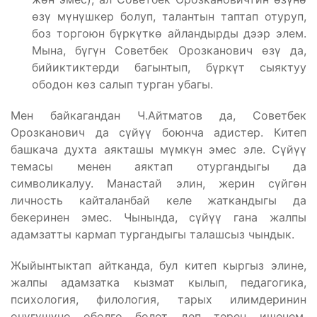
өзү мүнүшкер болуп, талантын таптап отуруп,
боз торгоюн бүркүткө айландырды дээр элем.
Мына, бүгүн Советбек Орозканович өзү да,
бийиктиктерди багынтып, бүркүт сыяктуу
ободон көз салып турган убагы.
Мен байкагандан Ч.Айтматов да, Советбек
Орозканович да сүйүү боюнча адистер. Китеп
башкача духта аякташы мүмкүн эмес эле. Сүйүү
темасы менен аяктап отургандыгы да
символикалуу. Манастай элин, жерин сүйгөн
личность кайталанбай келе жаткандыгы да
бекеринен эмес. Чынында, сүйүү гана жалпы
адамзатты кармап тургандыгы талашсыз чындык.
Жыйынтыктап айтканда, бул китеп кыргыз элине,
жалпы адамзатка кызмат кылып, педагогика,
психология, филология, тарых илимдеринин
өнүгүшүнө өбөлгө болот деп терең ишенем.