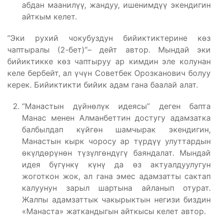
абдан маанилүү, жандуу, ишенимдүү экендигин
айткым келет.
“Эки рухий чокубуздун бийиктиктерине көз
чаптыралы (2-бет)”– дейт автор. Мындай эки
бийиктикке көз чаптыруу ар кимдин эле колунан
келе бербейт, ал үчүн Советбек Орозканович болуу
керек. Бийиктикти бийик адам гана баалай алат.
“Манастын дүйнөлүк идеясы” деген бапта
Манас менен Алманбеттин достугу адамзатка
балбылдап күйгөн шамчырак экендигин,
Манастын кырк чоросу ар түрдүү улуттардын
өкүлдөрүнөн түзүлгөндүгү баяндалат. Мындай
идея бүгүнкү күнү да өз актуалдуулугун
жоготкон жок, ал гана эмес адамзатты сактап
калуунун зарыл шартына айланып отурат.
Жалпы адамзаттык чакырыктын негизи биздин
«Манаста» жаткандыгын айткысы келет автор.