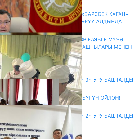
07.08.2026
КЫРГЫЗ ТАРЫХЫ ТАСМАДА: «БАРСБЕК КАГАН»
КӨРКӨМ ТАСМАСЫ ЖАРЫК КӨРҮҮ АЛДЫНДА
07.08.2026
ПРЕЗИДЕНТ САДЫР ЖАПАРОВ ЕАЭБГЕ МҮЧӨ
МАМЛЕКЕТТЕРДИН ӨКМӨТ БАШЧЫЛАРЫ МЕНЕН
ЖОЛУГУШТУ
07.08.2026
Абитуриент
ЖОЖДОРГО КАБЫЛ АЛУУНУН 3-ТУРУ БАШТАЛДЫ
27.07.2026
ӨЗҮҢДҮН КЕЛЕЧЕГИҢ ҮЧҮН БҮГҮН ОЙЛОН!
20.07.2026
ЖОЖДОРГО КАБЫЛ АЛУУНУН 2-ТУРУ БАШТАЛДЫ
20.07.2026
Медиа