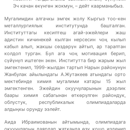
Эч качан өкүнгөн жокмун, – дейт каарманыбыз.
Мугалимдин алгачкы эмгек жолу Кыргыз тоо-кен
металлургиялык институтунда башталган.
Институттагы кесиптеш агай-эжейлери жаш
адистин кичинекей кылган нерсесин чоң кылып
кабыл алып, жакшы сөздөрүн айтып, ар тараптан
колдоп турган. Бул ага чоң мотивация берип,
сүйүнүп иштеген экен. Институтта бир жарым жыл
эмгектенип, 1999-жылдан тартып Нарын районунун
Жанбулак айылындагы А.Жутакеев атындагы орто
мектебинде химия мугалими катары 15 жыл
эмгектенген. Эжейдин окуучуларынын дээрлик
баары химия сабагынан өткөрүлгөн райондук,
облустук, республикалык олимпиадаларда
алдыңкы орунду ээлейт.
Аида Ибраимованын айтымында, олимпиадага
окуучуларын даярдап жатканда өзү кошо изденип