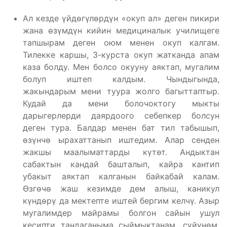
Ал кезде үйдөгүлөрдүн «окуп ал» деген пикири
жана өзүмдүн кийин медициналык училищеге
тапшырам деген оюм менен окуп калгам.
Тилекке каршы, 3-курста окуп жатканда апам
каза болду. Мен болсо окууну аяктап, мугалим
болуп иштеп калдым. Чындыгында,
жакындарым мени туура жолго багыттаптыр.
Кудай да мени болочоктогу мыкты
дарыгерлерди даярдоого себепкер болсун
деген тура. Балдар менен бат тил табышып,
өзүнчө ырахаттанып иштедим. Алар сенден
жакшы маалыматтарды күтөт. Андыктан
сабактын кандай башталып, кайра кантип
убакыт аяктап калганын байкабай калам.
Өзгөчө жаш кезимде дем алыш, каникул
күндөрү да мектепте иштей бергим келчү. Азыр
мугалимдер майрамы болгон сайын ушул
кесипти тандаганыма сыймыктанам, сүйүнөм.