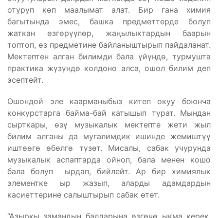
отуруп көп маалымат алат. Бир гана химия
багытында эмес, башка предметтерде болуп
жаткан өзгөрүүлөр, жаңылыктардын баарын
топтоп, өз предметине байланыштырып пайдаланат.
Мектептен алган билимди бала үйүндө, турмушта
практика жүзүндө колдоно алса, ошол билим деп
эсептейт.
Ошондой эле каарманыбыз китеп окуу боюнча
конкурстарга байма-бай катышып турат. Мындан
сырткары, өзү музыкалык мектепте жети жыл
билим алганы да мугалимдик ишинде жемиштүү
иштөөгө өбөлгө түзөт. Мисалы, сабак учурунда
музыкалык аспаптарда ойноп, бала менен кошо
бала болуп ырдап, бийлейт. Ар бир химиялык
элементке ыр жазып, аларды адамдардын
касиеттерине салыштырып сабак өтөт.
“Азыркы замандын балдарына өзгөчө ыкма керек.