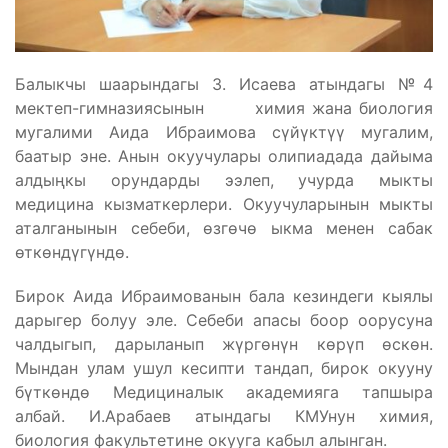
Балыкчы шаарындагы З. Исаева атындагы №4
мектеп-гимназиясынын химия жана биология
мугалими Аида Ибраимова сүйүктүү мугалим,
баатыр эне. Анын окуучулары олипиадада дайыма
алдыңкы орундарды ээлеп, учурда мыкты
медицина кызматкерлери. Окуучуларынын мыкты
аталганынын себеби, өзгөчө ыкма менен сабак
өткөндүгүндө.
Бирок Аида Ибраимованын бала кезиндеги кыялы
дарыгер болуу эле. Себеби апасы боор оорусуна
чалдыгып, дарыланып жүргөнүн көрүп өскөн.
Мындан улам ушул кесипти тандап, бирок окууну
бүткөндө Медициналык академияга тапшыра
албай. И.Арабаев атындагы КМУнун химия,
биология факультетине окууга кабыл алынган.