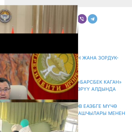
Бөлүшүү
Комментарийлер
Акыркы жаңылыктар
ГЕНДЕРДИК БАСМЫРЛООДОН ЖАНА ЗОРДУК-
ЗОМБУЛУКТАН КОРГОО
07.08.2026
КЫРГЫЗ ТАРЫХЫ ТАСМАДА: «БАРСБЕК КАГАН»
КӨРКӨМ ТАСМАСЫ ЖАРЫК КӨРҮҮ АЛДЫНДА
07.08.2026
ПРЕЗИДЕНТ САДЫР ЖАПАРОВ ЕАЭБГЕ МҮЧӨ
МАМЛЕКЕТТЕРДИН ӨКМӨТ БАШЧЫЛАРЫ МЕНЕН
ЖОЛУГУШТУ
07.08.2026