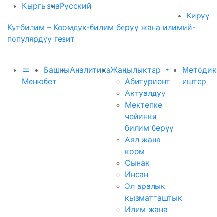
Кыргызча
Русский
Кирүү
Кутбилим – Коомдук-билим берүү жана илимий-
популярдуу гезит
Башкы
Аналитика
Жаңылыктар
Методик
Меню
бет
Абитуриент
иштер
Актуалдуу
Мектепке
чейинки
билим берүү
Аял жана
коом
Сынак
Инсан
Эл аралык
кызматташтык
Илим жана