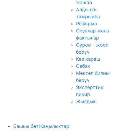
жашоо
Алдыңкы
тажрыйба
Реформа
Окуялар жана
фактылар
Суроо - жооп
берүү
Көз караш
Сабак
Мектеп билим
берүү
Эксперттик
пикир
Жылдык
Башкы бет
Жаңылыктар