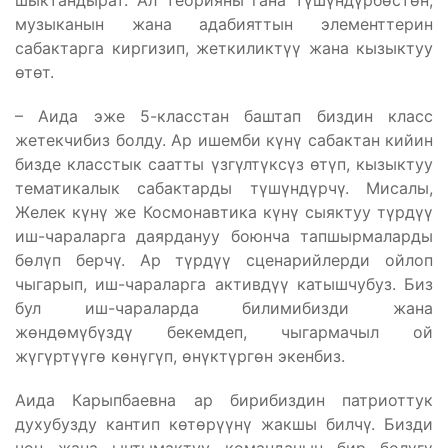
шыктандырат. Ал теорияны гана түшүндүрбөстөн,
музыканын жана адабияттын элементтерин
сабактарга киргизип, жеткиликтүү жана кызыктуу
өтөт.
– Аида эже 5-класстан баштап биздин класс
жетекчибиз болду. Ар ишемби күнү сабактан кийин
бизде класстык саатты үзгүлтүксүз өтүп, кызыктуу
тематикалык сабактарды түшүндүрчү. Мисалы,
Желек күнү же Космонавтика күнү сыяктуу түрдүү
иш-чараларга даярдануу боюнча тапшырмаларды
бөлүп берчү. Ар түрдүү сценарийлерди ойлоп
чыгарып, иш-чараларга активдүү катышчубуз. Биз
бул иш-чараларда билимибизди жана
жөндөмүбүздү бекемдеп, чыгармачыл ой
жүгүртүүгө көнүгүп, өнүктүргөн экенбиз.
Аида Карыпбаевна ар бирибиздин патриоттук
духубузду кантип көтөрүүнү жакшы билчү. Бизди