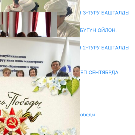
Абитуриент
ЖОЖДОРГО КАБЫЛ АЛУУНУН 3-ТУРУ БАШТАЛДЫ
27.07.2026
ӨЗҮҢДҮН КЕЛЕЧЕГИҢ ҮЧҮН БҮГҮН ОЙЛОН!
20.07.2026
ЖОЖДОРГО КАБЫЛ АЛУУНУН 2-ТУРУ БАШТАЛДЫ
20.07.2026
Медиа
СУЗАКТА 750 ОРУНДУУ МЕКТЕП СЕНТЯБРДА
ПАЙДАЛАНУУГА БЕРИЛЕТ
07.08.2025
Улуу Жеңиштин жандуу сөзү
29.04.2025
Награды в преддверии Дня Победы
29.04.2025