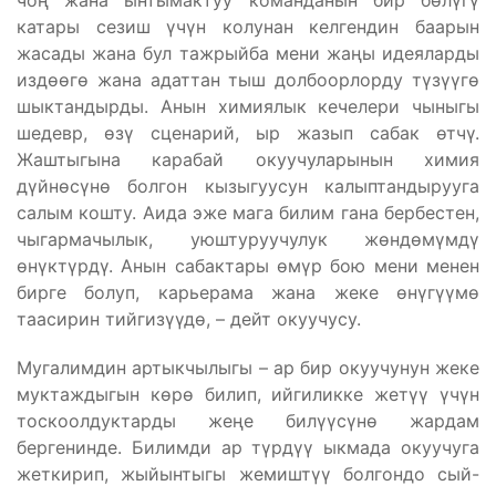
чоң жана ынтымактуу команданын бир бөлүгү
катары сезиш үчүн колунан келгендин баарын
жасады жана бул тажрыйба мени жаңы идеяларды
издөөгө жана адаттан тыш долбоорлорду түзүүгө
шыктандырды. Анын химиялык кечелери чыныгы
шедевр, өзү сценарий, ыр жазып сабак өтчү.
Жаштыгына карабай окуучуларынын химия
дүйнөсүнө болгон кызыгуусун калыптандырууга
салым кошту. Аида эже мага билим гана бербестен,
чыгармачылык, уюштуруучулук жөндөмүмдү
өнүктүрдү. Анын сабактары өмүр бою мени менен
бирге болуп, карьерама жана жеке өнүгүүмө
таасирин тийгизүүдө, – дейт окуучусу.
Мугалимдин артыкчылыгы – ар бир окуучунун жеке
муктаждыгын көрө билип, ийгиликке жетүү үчүн
тоскоолдуктарды жеңе билүүсүнө жардам
бергенинде. Билимди ар түрдүү ыкмада окуучуга
жеткирип, жыйынтыгы жемиштүү болгондо сый-