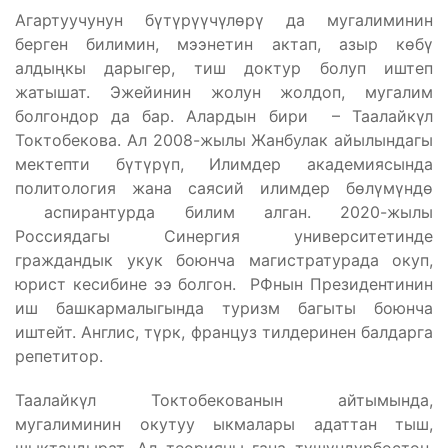
Агартуучунун бүтүрүүчүлөрү да мугалиминин
берген билимин, мээнетин актап, азыр көбү
алдыңкы дарыгер, тиш доктур болуп иштеп
жатышат. Эжейинин жолун жолдоп, мугалим
болгондор да бар. Алардын бири – Таалайкүл
Токтобекова. Ал 2008-жылы Жанбулак айылындагы
мектепти бүтүрүп, Илимдер академиясында
политология жана саясий илимдер бөлүмүндө
аспирантурда билим алган. 2020-жылы
Россиядагы Синергия университетинде
граждандык укук боюнча магистратурада окуп,
юрист кесибине ээ болгон. РФнын Президентинин
иш башкармалыгында туризм багыты боюнча
иштейт. Англис, түрк, француз тилдеринен балдарга
репетитор.
Таалайкүл Токтобекованын айтымында,
мугалиминин окутуу ыкмалары адаттан тыш,