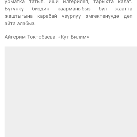
урматка татып, иши илгерилеп, тарыхта калат.
Бүгүнкү биздин каарманыбыз бул жаатта
жаштыгына карабай үзүрлүү эмгектенүүдө деп
айта алабыз.
Айгерим Токтобаева, «Кут Билим»