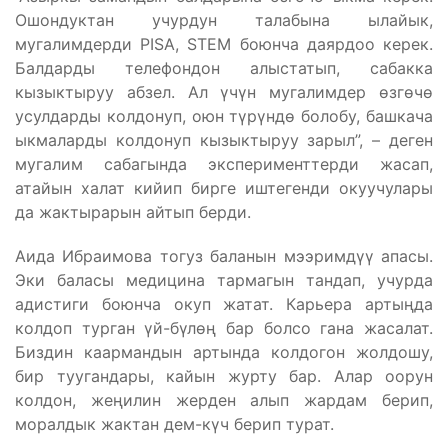
Ошондуктан учурдун талабына ылайык,
мугалимдерди PISA, STEM боюнча даярдоо керек.
Балдарды телефондон алыстатып, сабакка
кызыктыруу абзел. Ал үчүн мугалимдер өзгөчө
усулдарды колдонуп, оюн түрүндө болобу, башкача
ыкмаларды колдонуп кызыктыруу зарыл”, – деген
мугалим сабагында эксперименттерди жасап,
атайын халат кийип бирге иштегенди окуучулары
да жактырарын айтып берди.
Аида Ибраимова тогуз баланын мээримдүү апасы.
Эки баласы медицина тармагын тандап, учурда
адистиги боюнча окуп жатат. Карьера артыңда
колдоп турган үй-бүлөң бар болсо гана жасалат.
Биздин каармандын артында колдогон жолдошу,
бир туугандары, кайын журту бар. Алар оорун
колдон, жеңилин жерден алып жардам берип,
моралдык жактан дем-күч берип турат.