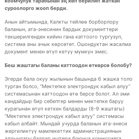
коомчулук тарабынан эң көп берилип жаткан
суроолорго жооп берди.
Анын айтымында, Калкты тейлөө борборлору
баланын, ата-энесинин бардык документтери
текшерилгенден кийин гана каттоого тургузуп,
система аны ачык көрсөтөт. Ошондуктан жасалма
документ менен өтүп кетүү мүмкүн эмес.
Беш жаштагы баланы каттоодон өткөрсө болобу?
Эгерде бала окуу жылынын башында 6 жашка толо
турган болсо, “Мектепке электрондук кабыл алуу”
системасынан каттоодон өтө берсе болот. Ал эми
кандайдыр бир себептер менен мектепке баруу
курагынан өтүп кеткен балдарды (8-9 жаштагы)
“Мектепке электрондук кабыл алуу” системасы
кабыл албайт. Мындай учурда баланын ата-энеси
жергиликтүү мамлекеттик администрациянын
алдындагы балдар иштери боюнча комиссияга