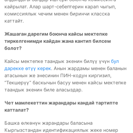
кайрылат. Алар шарт-себептерин карап чыгып,
комиссиялык чечим менен биринчи класска
каттайт.
Жашаган дарегим боюнча кайсы мектепке
тиркелгенимди кайдан жана кантип билсем
болот?
Кайсы мектепке таандык экенин билүү үчүн
бул
дарекке өтүү керек
. Анын жардамы менен баланын
атасынын же энесинин ПИН-кодун киргизип,
“Текшерүү” баскычын басуу менен кайсы мектепке
таандык экенин биле аласыздар.
Чет мамлекеттин жарандары кандай тартипте
катталат?
Башка өлкөнүн жарандары баласына
Кыргызстандан идентификациялык жеке номер