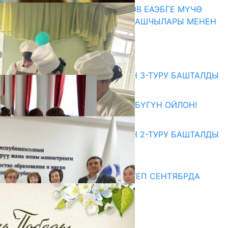
ПРЕЗИДЕНТ САДЫР ЖАПАРОВ ЕАЭБГЕ МҮЧӨ
МАМЛЕКЕТТЕРДИН ӨКМӨТ БАШЧЫЛАРЫ МЕНЕН
ЖОЛУГУШТУ
07.08.2026
Абитуриент
ЖОЖДОРГО КАБЫЛ АЛУУНУН 3-ТУРУ БАШТАЛДЫ
27.07.2026
ӨЗҮҢДҮН КЕЛЕЧЕГИҢ ҮЧҮН БҮГҮН ОЙЛОН!
20.07.2026
ЖОЖДОРГО КАБЫЛ АЛУУНУН 2-ТУРУ БАШТАЛДЫ
20.07.2026
Медиа
СУЗАКТА 750 ОРУНДУУ МЕКТЕП СЕНТЯБРДА
ПАЙДАЛАНУУГА БЕРИЛЕТ
07.08.2025
Улуу Жеңиштин жандуу сөзү