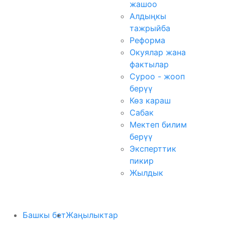
жашоо
Алдыңкы
тажрыйба
Реформа
Окуялар жана
фактылар
Суроо - жооп
берүү
Көз караш
Сабак
Мектеп билим
берүү
Эксперттик
пикир
Жылдык
Башкы бет
Жаңылыктар