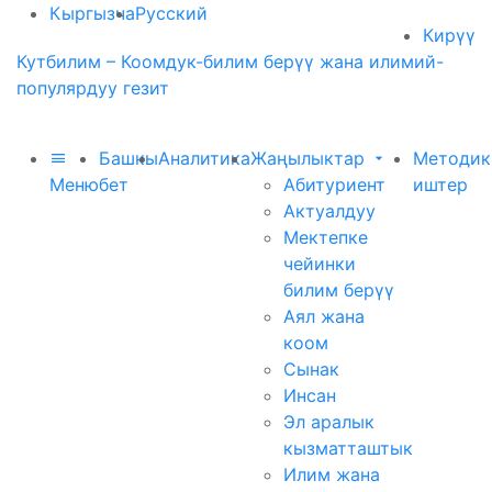
Кыргызча
Русский
Кирүү
Кутбилим – Коомдук-билим берүү жана илимий-
популярдуу гезит
Башкы
Аналитика
Жаңылыктар
Методик
Меню
бет
Абитуриент
иштер
Актуалдуу
Мектепке
чейинки
билим берүү
Аял жана
коом
Сынак
Инсан
Эл аралык
кызматташтык
Илим жана