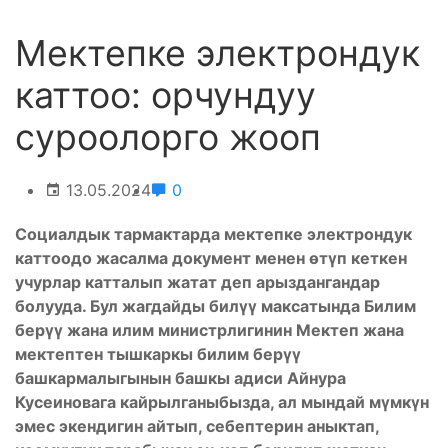
Мектепке электрондук
каттоо: орчундуу
суроолорго жооп
13.05.2024
0
Социалдык тармактарда мектепке электрондук
каттоодо жасалма документ менен өтүп кеткен
учурлар катталып жатат деп арыздангандар
болууда. Бул жагдайды билүү максатында Билим
берүү жана илим министрлигинин Мектеп жана
мектептен тышкаркы билим берүү
башкармалыгынын башкы адиси Айнура
Кусеиновага кайрылганыбызда, ал мындай мүмкүн
эмес экендигин айтып, себептерин аныктап,