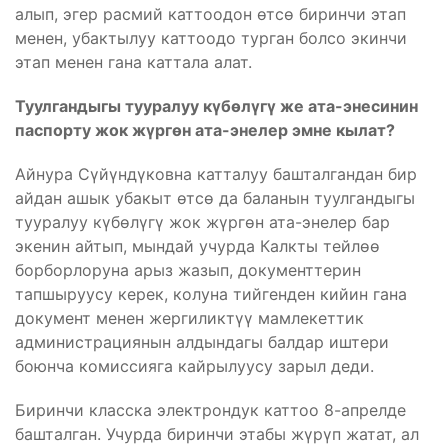
алып, эгер расмий каттоодон өтсө биринчи этап
менен, убактылуу каттоодо турган болсо экинчи
этап менен гана каттала алат.
Туулгандыгы тууралуу күбөлүгү же ата-энесинин
паспорту жок жүргөн ата-энелер эмне кылат?
Айнура Сүйүндүковна катталуу башталгандан бир
айдан ашык убакыт өтсө да баланын туулгандыгы
тууралуу күбөлүгү жок жүргөн ата-энелер бар
экенин айтып, мындай учурда Калкты тейлөө
борборлоруна арыз жазып, документтерин
тапшыруусу керек, колуна тийгенден кийин гана
документ менен жергиликтүү мамлекеттик
администрациянын алдындагы балдар иштери
боюнча комиссияга кайрылуусу зарыл деди.
Биринчи класска электрондук каттоо 8-апрелде
башталган. Учурда биринчи этабы жүрүп жатат, ал