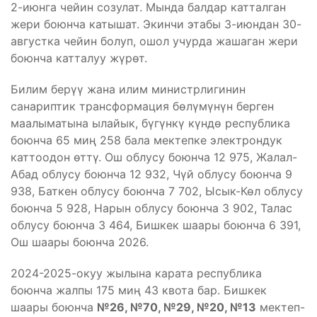
2-июнга чейин созулат. Мында балдар катталган
жери боюнча катышат. Экинчи этабы 3-июндан 30-
августка чейин болуп, ошол учурда жашаган жери
боюнча катталуу жүрөт.
Билим берүү жана илим министрлигинин
санариптик трансформация бөлүмүнүн берген
маалыматына ылайык, бүгүнкү күндө республика
боюнча 65 миң 258 бала мектепке электрондук
каттоодон өттү. Ош облусу боюнча 12 975, Жалал-
Абад облусу боюнча 12 932, Чүй облусу боюнча 9
938, Баткен облусу боюнча 7 702, Ысык-Көл облусу
боюнча 5 928, Нарын облусу боюнча 3 902, Талас
облусу боюнча 3 464, Бишкек шаары боюнча 6 391,
Ош шаары боюнча 2026.
2024-2025-окуу жылына карата республика
боюнча жалпы 175 миң 43 квота бар. Бишкек
шаары боюнча
№26, №70, №29, №20, №13
мектеп-