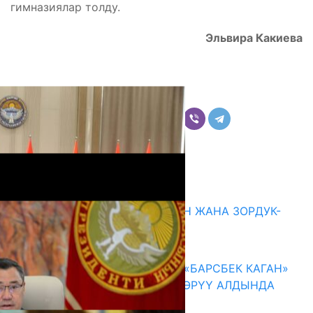
гимназиялар толду.
Эльвира Какиева
Бөлүшүү
Комментарийлер
Акыркы жаңылыктар
ГЕНДЕРДИК БАСМЫРЛООДОН ЖАНА ЗОРДУК-
ЗОМБУЛУКТАН КОРГОО
07.08.2026
КЫРГЫЗ ТАРЫХЫ ТАСМАДА: «БАРСБЕК КАГАН»
КӨРКӨМ ТАСМАСЫ ЖАРЫК КӨРҮҮ АЛДЫНДА
07.08.2026