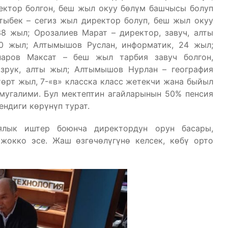
ектор болгон, беш жыл окуу бөлүм башчысы болуп
тыбек – сегиз жыл директор болуп, беш жыл окуу
8 жыл; Орозалиев Марат – директор, завуч, алты
30 жыл; Алтымышов Руслан, информатик, 24 жыл;
аров Максат – беш жыл тарбия завуч болгон,
изрук, алты жыл; Алтымышов Нурлан – география
төрт жыл, 7-«в» класска класс жетекчи жана быйыл
мугалими. Бул мектептин агайларынын 50% пенсия
ендиги көрүнүп турат.
иялык иштер боюнча директордун орун басары,
 жокко эсе. Жаш өзгөчөлүгүнө келсек, көбү орто