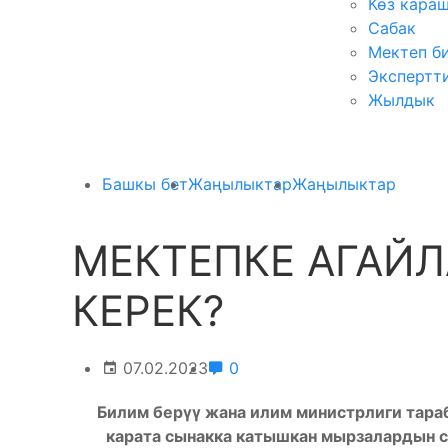
Көз кара
Сабак
Мектеп б
Экспертт
Жылдык
Башкы бет
Жаңылыктар
Жаңылыктар
МЕКТЕПКЕ АГАЙЛ
КЕРЕК?
07.02.2023
0
Билим берүү жана илим министрлиги тара
карата сынакка катышкан мырзалардын с