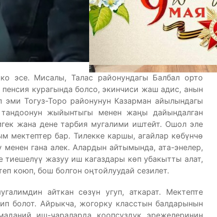
ко эсе. Мисалы, Талас районундагы Балбал орто
 пенсия курагында болсо, экинчиси жаш адис, анын
л эми Тогуз-Торо районунун Казарман айылындагы
 тандоонун жыйынтыгы менен жаңы дайындалган
мгек жана дене тарбия мугалими иштейт. Ошол эле
ым мектептер бар. Тилекке каршы, агайлар көбүнчө
 менен гана алек. Алардын айтымында, ата-энелер,
 тиешелүү жазуу иш кагаздары көп убакытты алат,
еп коюп, бош болгон оңтойлуудай сезилет.
угалимдин айткан сөзүн угуп, аткарат. Мектепте
тип болот. Айрыкча, жогорку класстын балдарынын
маданий иш-чараларда коопсуздук эрежелеринин