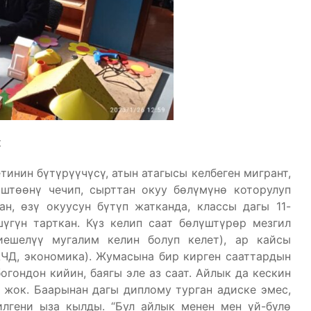
к
инин бүтүрүүчүсү, атын атагысы келбеген мигрант,
иштөөнү чечип, сырттан окуу бөлүмүнө которулуп
ан, өзү окуусун бүтүп жатканда, классы дагы 11-
үгүн тарткан. Күз келип саат бөлүштүрөр мезгил
иешелүү мугалим келин болуп келет), ар кайсы
АЧД, экономика). Жумасына бир кирген сааттардын
огондон кийин, баягы эле аз саат. Айлык да кескин
н жок. Баарынан дагы диплому турган адиске эмес,
илгени ыза кылды. “Бул айлык менен мен үй-бүлө