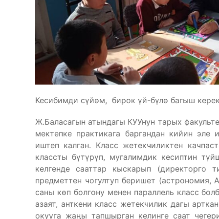
Кесибимди сүйөм, бирок үй-бүлө багыш кере
Ж.Баласагын атындагы КУУнун тарых факультет
мектепке практикага баргандан кийин эле 
иштеп калган. Класс жетекчиликтен качпаст
классты бүтүрүп, мугалимдик кесиптин түйш
келгенде сааттар кыскарып (директорго т
предметтен чогултуп беришет (астрономия, 
саны көп болгону менен параллель класс болб
азаят, анткени класс жетекчилик дагы артка
окууга жаңы тапшырган келинге саат чегер