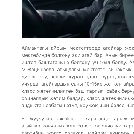
Аймактагы айрым мектептерде агайлар жок
мектебинде болгону эки агай бар. Анын бирөө
иштеп баштаганына болгону үч жыл болду. А
М.Жаңыбаева атындагы мектепте сынактык
директору, пенсия курагындагы сүрөт, кол э
учурда, агайлардын саны 10-15ке жеткен айр
класс жетекчиликтен баш тартып, сабак берүү
социалдык жетим балдар, класс жетекчиликке
андыктан сабагын өтүп, кружок иши болсо ишт
– Окуучулар, эжейлерге караганда, эркек м
агайлар канчалык көп болсо, ошончолук тар
тартибин жолго салууда, майрам күндөрү 