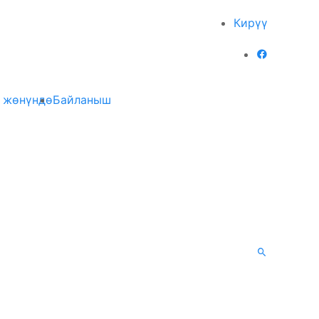
Кирүү
 жөнүндө
Байланыш