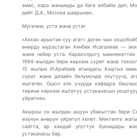
эмес, кара жанымды да бага албайм деп, М
дейт Д.А., Москва шаарынан.
Мугалим, уста жана устат
«Аккан арыктан суу агат» деген чын окшобойб
өнөрдү мурастаган Аянбек Исагалиев — эки
жана чебер уста. Караколдогу мамлекеттик 
1994-жылдан бери көркөм сүрөт жана технол
15 жылын И.Арабаев атындагы Кыргыз мамл
сүрөт жана дизайн бөлүмүндө окутуучу, аг
иштеген. Ошол эле учурда кафедра башчыс
терини көркөм иштетүү устаканасын уюштуру
үйрөткөн.
Акыркы он жылдан ашуун убакыттан бери Со
өзүнүн өнөрүн үйрөтүп келет. Мектепте жат
саатта, ар кандай улуттук буюмдары жа
устаканасы бар.