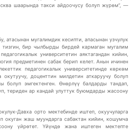
осква шаарында такси айдоочусу болуп жүрөм”, —
у, атасынан мугалимдик кесипти, апасынан узчулук
 тизгин, бир чылбырды бирдей кармаган мугалим
педагогикалык университетин аяктагандан кийин,
огия предметинен сабак берип келет. Анын ичинен
екеттик педагогикалык университетинде көркөм
а окутуучу, доценттин милдетин аткаруучу болуп
ы болуп эмгектенген. Өнөрлүү балдарды тандап,
п, териден ар кандай улуттук буюмдарды жасоону
кулук-Давха орто мектебинде иштеп, окуучуларга
ып окуган жаш муундарга сабактан кийин, кошумча
соону үйрөтөт. Үйүндө жана иштеген мектепте