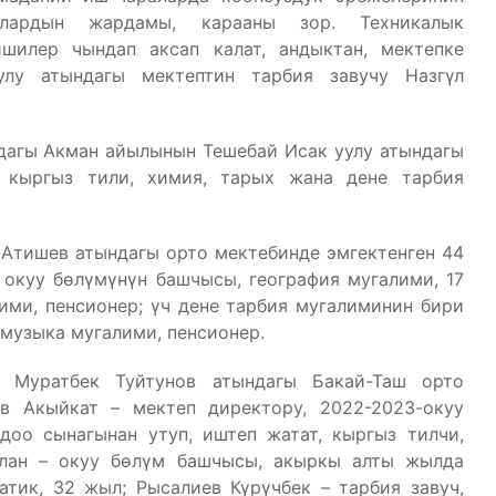
йлардын жардамы, карааны зор. Техникалык
шилер чындап аксап калат, андыктан, мектепке
лу атындагы мектептин тарбия завучу Назгүл
дагы Акман айылынын Тешебай Исак уулу атындагы
 кыргыз тили, химия, тарых жана дене тарбия
Атишев атындагы орто мектебинде эмгектенген 44
 окуу бөлүмүнүн башчысы, география мугалими, 17
ими, пенсионер; үч дене тарбия мугалиминин бири
 музыка мугалими, пенсионер.
н Муратбек Туйтунов атындагы Бакай-Таш орто
ев Акыйкат – мектеп директору, 2022-2023-окуу
оо сынагынан утуп, иштеп жатат, кыргыз тилчи,
лан – окуу бөлүм башчысы, акыркы алты жылда
атик, 32 жыл; Рысалиев Күрүчбек – тарбия завуч,