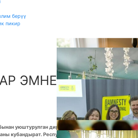
ш
илим берүү
ик пикир
АР ЭМНЕ ҮЧҮН
А
бынан уюштурулган директорлук бош орундарга
аны кубандырат. Республика боюнча сынактын