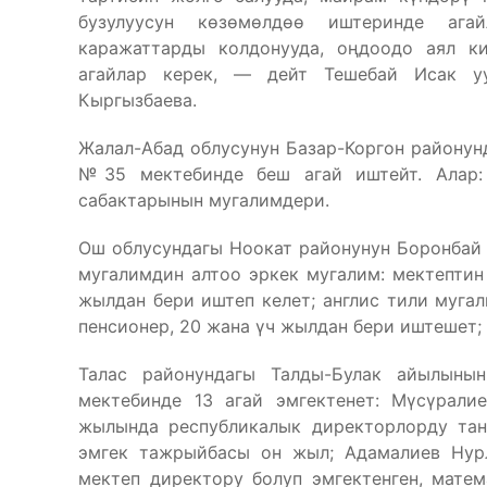
бузулуусун көзөмөлдөө иштеринде ага
каражаттарды колдонууда, оңдоодо аял ки
агайлар керек, — дейт Тешебай Исак уу
Кыргызбаева.
Жалал-Абад облусунун Базар-Коргон районун
№35 мектебинде беш агай иштейт. Алар:
сабактарынын мугалимдери.
Ош облусундагы Ноокат районунун Боронбай 
мугалимдин алтоо эркек мугалим: мектептин
жылдан бери иштеп келет; англис тили мугал
пенсионер, 20 жана үч жылдан бери иштешет;
Талас районундагы Талды-Булак айылыны
мектебинде 13 агай эмгектенет: Мүсүрали
жылында республикалык директорлорду танд
эмгек тажрыйбасы он жыл; Адамалиев Нур
мектеп директору болуп эмгектенген, матем