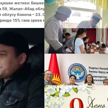
шке жеткен: Бишкек шаары – 11, Ош шаары – 1,
 59, Жалал-Абад облусу – 54, Нарын облусу – 21,
өл облусу боюнча – 33. Статистикалык маалыматка
А
инде 15% гана эркек мугалим эмгектенет.
М