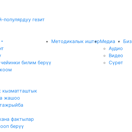
-популярдуу гезит
Методикалык иштер
Медиа
Биз
нт
Аудио
у
Видео
 чейинки билим берүү
Сүрөт
 коом
к кызматташтык
а жашоо
тажрыйба
жана фактылар
жооп берүү