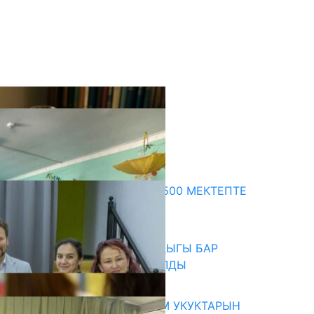
кыркы жаңылыктар
ПРЕЗИДЕНТТИН ЖАРЛЫГЫ: 500 МЕКТЕПТЕ
ШАХМАТ ИЙРИМИ АЧЫЛАТ
06.08.2026
СҮЛҮКТҮ: ӨЗГӨЧӨ МУКТАЖДЫГЫ БАР
БАЛДАР ҮЧҮН БОРБОР АЧЫЛДЫ
06.08.2026
КЫРГЫЗ ЭКСПЕРТТЕРИ АДАМ УКУКТАРЫН