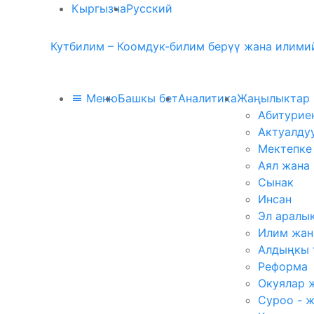
Кыргызча
Русский
Кутбилим – Коомдук-билим берүү жана илимий
Меню
Башкы бет
Аналитика
Жаңылыктар
Абитурие
Актуалду
Мектепке
Аял жана
Сынак
Инсан
Эл аралы
Илим жан
Алдыңкы 
Реформа
Окуялар 
Суроо - 