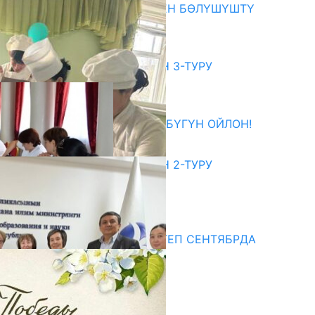
ОКУТУУ ТАЖРЫЙБАСЫ МЕНЕН БӨЛҮШҮШТҮ
06.08.2026
битуриент
ЖОЖДОРГО КАБЫЛ АЛУУНУН 3-ТУРУ
БАШТАЛДЫ
27.07.2026
ӨЗҮҢДҮН КЕЛЕЧЕГИҢ ҮЧҮН БҮГҮН ОЙЛОН!
20.07.2026
ЖОЖДОРГО КАБЫЛ АЛУУНУН 2-ТУРУ
БАШТАЛДЫ
20.07.2026
едиа
СУЗАКТА 750 ОРУНДУУ МЕКТЕП СЕНТЯБРДА
ПАЙДАЛАНУУГА БЕРИЛЕТ
07.08.2025
Улуу Жеңиштин жандуу сөзү
29.04.2025