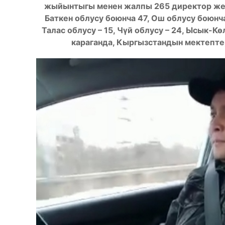
жыйынтыгы менен жалпы 265 директор жеңи
Баткен облусу боюнча 47, Ош облусу боюнча
Талас облусу – 15, Чүй облусу – 24, Ысык-К
караганда, Кыргызстандын мектептер