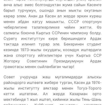
анча алыс эмес болгондуктан жума сайын Касенге
барып турчумун, ошондо анын мыкты окуганын
көрөр элем. Анан да Касен ал жерде эркин күрөш
менен абдан катуу машыкты. СССР спортунун
чеберлигине талапкерликке чейин жетти. Өз
салмагы боюнча Кыргыз ССРинин чемпиону болду.
Сүрөтү институттун кире беришиндеги Ардак
тактада илинип турар эле. Бекеринен студент
кезинде 1973-жылы окуудагы, коомдук иштердиги
жана спорттогу ийгиликтери үчүн Кыргыз ССР
Жогорку Советинин Президиумунун Ардак
грамотасы менен сыйланбаган чыгар!
Совет учурунда жаш мугалимдерди алыскы
райондорго иштөөгө жибере турган, Касен да 1974-
жылы институтту аяктаар менен Тогуз-Торого
кетти иштегени. Ал жерде Казарман орто
мектебинде 1 жыл иштеп, кийинки жылы Тянь-Шань