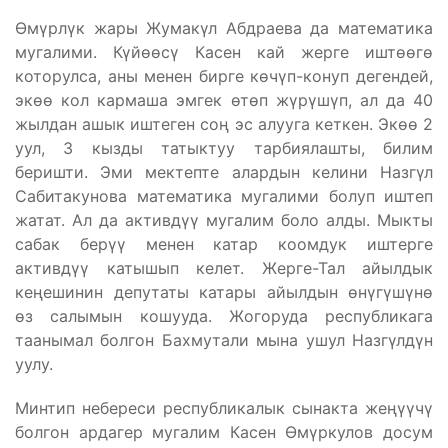
Өмүрлүк жары Жумакүл Абдраева да математика
мугалими. Күйөөсү Касен кай жерге иштөөгө
которулса, аны менен бирге көчүп-конуп дегендей,
экөө кол кармаша эмгек өтөп жүрүшүп, ал да 40
жылдан ашык иштеген соң эс алууга кеткен. Экөө 2
уул, 3 кызды татыктуу тарбиялашты, билим
беришти. Эми мектепте алардын келини Назгүл
Сабитакунова математика мугалими болуп иштеп
жатат. Ал да активдүү мугалим боло алды. Мыкты
сабак берүү менен катар коомдук иштерге
активдүү катышып келет. Жерге-Тал айылдык
кеңешинин депутаты катары айылдын өнүгүшүнө
өз салымын кошууда. Жогоруда республикага
таанымал болгон Бахмутали мына ушул Назгүлдүн
уулу.
Минтип небереси республикалык сынакта жеңүүчү
болгон ардагер мугалим Касен Өмүркулов досум