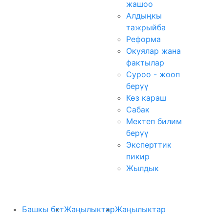
жашоо
Алдыңкы
тажрыйба
Реформа
Окуялар жана
фактылар
Суроо - жооп
берүү
Көз караш
Сабак
Мектеп билим
берүү
Эксперттик
пикир
Жылдык
Башкы бет
Жаңылыктар
Жаңылыктар