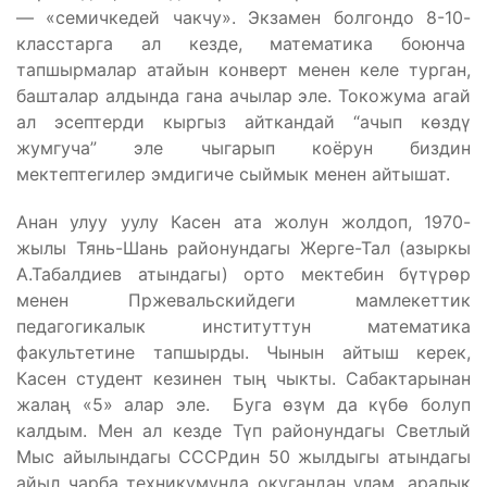
— «семичкедей чакчу». Экзамен болгондо 8-10-
класстарга ал кезде, математика боюнча
тапшырмалар атайын конверт менен келе турган,
башталар алдында гана ачылар эле. Токожума агай
ал эсептерди кыргыз айткандай “ачып көздү
жумгуча” эле чыгарып коёрун биздин
мектептегилер эмдигиче сыймык менен айтышат.
Анан улуу уулу Касен ата жолун жолдоп, 1970-
жылы Тянь-Шань районундагы Жерге-Тал (азыркы
А.Табалдиев атындагы) орто мектебин бүтүрөр
менен Пржевальскийдеги мамлекеттик
педагогикалык институттун математика
факультетине тапшырды. Чынын айтыш керек,
Касен студент кезинен тың чыкты. Сабактарынан
жалаң «5» алар эле. Буга өзүм да күбө болуп
калдым. Мен ал кезде Түп районундагы Светлый
Мыс айылындагы СССРдин 50 жылдыгы атындагы
айыл чарба техникумунда окугандан улам, аралык