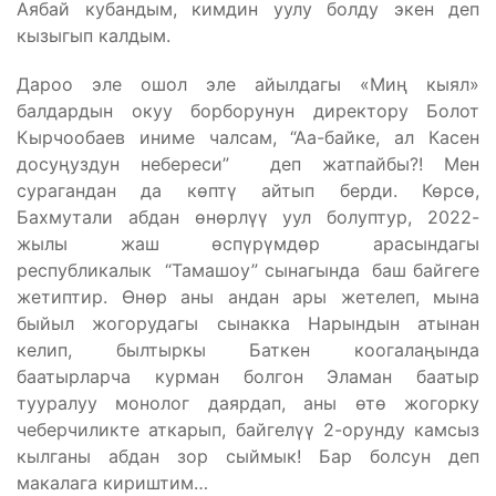
Аябай кубандым, кимдин уулу болду экен деп
кызыгып калдым.
Дароо эле ошол эле айылдагы «Миң кыял»
балдардын окуу борборунун директору Болот
Кырчообаев иниме чалсам, “Аа-байке, ал Касен
досуңуздун небереси” деп жатпайбы?! Мен
сурагандан да көптү айтып берди. Көрсө,
Бахмутали абдан өнөрлүү уул болуптур, 2022-
жылы жаш өспүрүмдөр арасындагы
республикалык “Тамашоу” сынагында баш байгеге
жетиптир. Өнөр аны андан ары жетелеп, мына
быйыл жогорудагы сынакка Нарындын атынан
келип, былтыркы Баткен коогалаңында
баатырларча курман болгон Эламан баатыр
тууралуу монолог даярдап, аны өтө жогорку
чеберчиликте аткарып, байгелүү 2-орунду камсыз
кылганы абдан зор сыймык! Бар болсун деп
макалага кириштим…