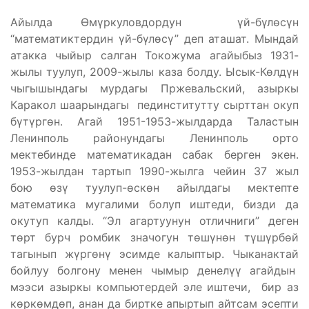
Айылда Өмүркуловдордун үй-бүлөсүн
“математиктердин үй-бүлөсү” деп аташат. Мындай
атакка чыйыр салган Токожума агайыбыз 1931-
жылы туулуп, 2009-жылы каза болду. Ысык-Көлдүн
чыгышындагы мурдагы Пржевальский, азыркы
Каракол шаарындагы пединститутту сырттан окуп
бүтүргөн. Агай 1951-1953-жылдарда Таластын
Ленинполь районундагы Ленинполь орто
мектебинде математикадан сабак берген экен.
1953-жылдан тартып 1990-жылга чейин 37 жыл
бою өзү туулуп-өскөн айылдагы мектепте
математика мугалими болуп иштеди, бизди да
окутуп калды. “Эл агартуунун отличниги” деген
төрт бурч ромбик значогун төшүнөн түшүрбөй
тагынып жүргөнү эсимде калыптыр. Чыканактай
бойлуу болгону менен чымыр денелүү агайдын
мээси азыркы компьютердей эле иштечи, бир аз
көркөмдөп, анан да биртке апыртып айтсам эсепти