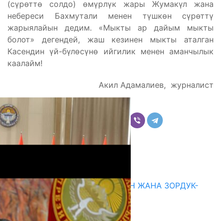
(сүрөттө солдо) өмүрлүк жары Жумакүл жана
небереси Бахмутали менен түшкөн сүрөттү
жарыялайын дедим. «Мыкты ар дайым мыкты
болот» дегендей, жаш кезинен мыкты аталган
Касендин үй-бүлөсүнө ийгилик менен аманчылык
каалайм!
Акил Адамалиев, журналист
Бөлүшүү
Комментарийлер
Акыркы жаңылыктар
ГЕНДЕРДИК БАСМЫРЛООДОН ЖАНА ЗОРДУК-
ЗОМБУЛУКТАН КОРГОО
07.08.2026