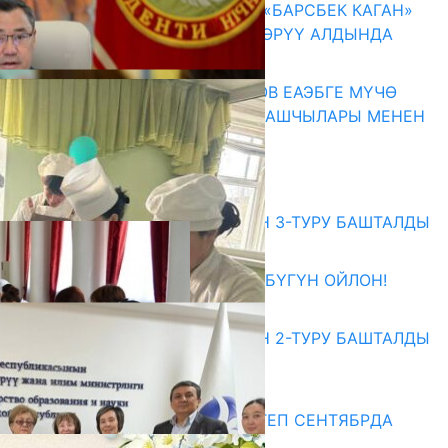
КЫРГЫЗ ТАРЫХЫ ТАСМАДА: «БАРСБЕК КАГАН»
КӨРКӨМ ТАСМАСЫ ЖАРЫК КӨРҮҮ АЛДЫНДА
07.08.2026
ПРЕЗИДЕНТ САДЫР ЖАПАРОВ ЕАЭБГЕ МҮЧӨ
МАМЛЕКЕТТЕРДИН ӨКМӨТ БАШЧЫЛАРЫ МЕНЕН
ЖОЛУГУШТУ
07.08.2026
Абитуриент
ЖОЖДОРГО КАБЫЛ АЛУУНУН 3-ТУРУ БАШТАЛДЫ
27.07.2026
ӨЗҮҢДҮН КЕЛЕЧЕГИҢ ҮЧҮН БҮГҮН ОЙЛОН!
20.07.2026
ЖОЖДОРГО КАБЫЛ АЛУУНУН 2-ТУРУ БАШТАЛДЫ
20.07.2026
Медиа
СУЗАКТА 750 ОРУНДУУ МЕКТЕП СЕНТЯБРДА
ПАЙДАЛАНУУГА БЕРИЛЕТ