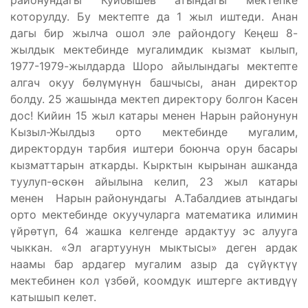
районундагы Куйбышев атындагы мектепке
которулду. Бу мектепте да 1 жыл иштеди. Анан
дагы бир жылча ошол эле райондогу Кеңеш 8-
жылдык мектебинде мугалимдик кызмат кылып,
1977-1979-жылдарда Шоро айылындагы мектепте
алгач окуу бөлүмүнүн башчысы, анан директор
болду. 25 жашында мектеп директору болгон Касен
дос! Кийин 15 жыл катары менен Нарын районунун
Кызыл-Жылдыз орто мектебинде мугалим,
директордун тарбия иштери боюнча орун басары
кызматтарын аткарды. Кырктын кырынан ашканда
туулуп-өскөн айылына келип, 23 жыл катары
менен Нарын районундагы А.Табалдиев атындагы
орто мектебинде окуучуларга математика илимин
үйрөтүп, 64 жашка келгенде ардактуу эс алууга
чыккан. «Эл агартуунун мыктысы» деген ардак
наамы бар ардагер мугалим азыр да сүйүктүү
мектебинен кол үзбөй, коомдук иштерге активдүү
катышып келет.