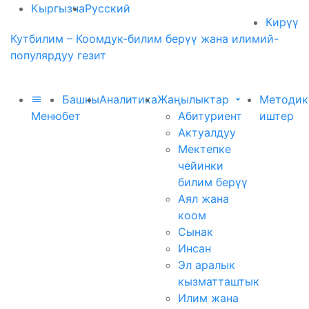
Кыргызча
Русский
Кирүү
Кутбилим – Коомдук-билим берүү жана илимий-
популярдуу гезит
Башкы
Аналитика
Жаңылыктар
Методик
Меню
бет
Абитуриент
иштер
Актуалдуу
Мектепке
чейинки
билим берүү
Аял жана
коом
Сынак
Инсан
Эл аралык
кызматташтык
Илим жана