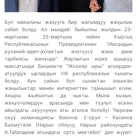
Бул макаланы жазууга бир жагымдуу жаңылык
себеп болду. Ал мындай: быйылкы жылдын 23-
мартынан 25-мартына чейин Кыргыз
Республикасынын Президентинин “Инсандын
руханий-адеп-ахлактык өнүгүүсү жана дене
тарбиясы жөнүндө” Жарлыгын ишке ашыруу
максатында Бишкекте “Жоокер ыры” аскердик-
атуулдук ырлардын VIII республикалык сынагы
болду. Күн сайын бул сынактан алынган
жаңылыктар менен интернеттен таанышып коем.
Акыры жыйынтык да чыкты. Мына кызык,
жеңүүчүлөрдүн арасында мен туулуп өскөн
айылдагы окуучунун аты аталса болобу! “Көркөм
окуу номинациясы боюнча: 2-орун – Касенов
Бахмутали (Нарын облусу, Нарын районундагы
А.Табалдиев атындагы орто мектеби)” деп жүрөт.