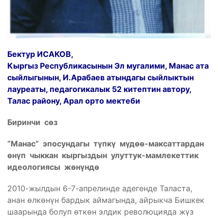
Бектур ИСАКОВ,
Кыргыз Республикасынын Эл мугалими, Манас ата
сыйлыгынын, И.Арабаев атындагы сыйлыктын
лауреаты, педагогикалык 52 китептин автору,
Талас району, Арал орто мектеби
Биринчи сөз
“Манас” эпосундагы түпкү мүдөө-максаттардан
өнүп чыккан кыргыздын улуттук-мамлекеттик
идеологиясы жөнүндө
2010-жылдын 6-7-апрелинде адегенде Таласта,
анан өлкөнүн бардык аймагында, айрыкча Бишкек
шаарында болуп өткөн элдик революцияда жүз