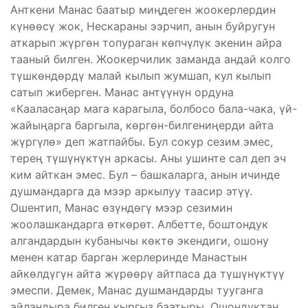
Анткени Манас баатыр миңдеген жоокерлердин
күнөөсү жок, Нескараны ээрчип, анын буйругун
аткарып жүргөн топураган көпчүлүк экенин айра
тааный билген. Жоокерчилик заманда андай колго
түшкөндөрдү малай кылып жумшап, кул кылып
сатып жиберген. Манас антүүнүн ордуна
«Кааласаңар мага карагыла, болбосо бала-чака, үй-
жайыңарга баргыла, көргөн-билгениңерди айта
жүргүлө» деп жатпайбы. Бул сокур сезим эмес,
терең түшүнүктүн аркасы. Аны ушинте сал деп эч
ким айткан эмес. Бул – башкаларга, анын ичинде
душмандарга да мээр аркылуу таасир этүү.
Ошентип, Манас өзүндөгү мээр сезимин
жоолашкандарга өткөрөт. Албетте, боштондук
алгандардын кубанычы көктө экендиги, ошону
менен катар барган жерлеринде Манастын
айкөлдүгүн айта жүрөөрү айтпаса да түшүнүктүү
эмеспи. Демек, Манас душмандарды тууганга
айландыра билген кыргыз баатыры. Ошондуктан