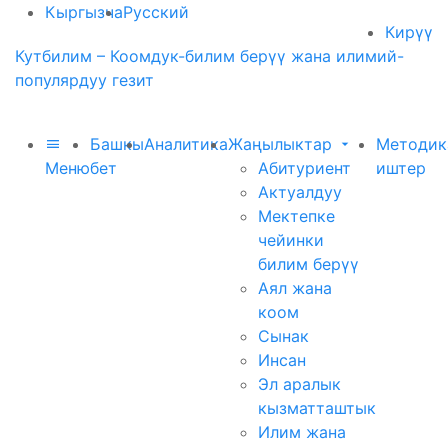
Кыргызча
Русский
Кирүү
Кутбилим – Коомдук-билим берүү жана илимий-
популярдуу гезит
Башкы
Аналитика
Жаңылыктар
Методик
Меню
бет
Абитуриент
иштер
Актуалдуу
Мектепке
чейинки
билим берүү
Аял жана
коом
Сынак
Инсан
Эл аралык
кызматташтык
Илим жана