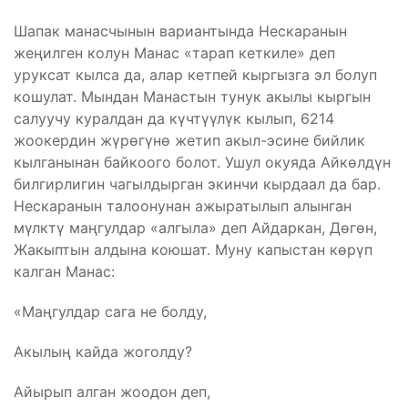
Шапак манасчынын вариантында Нескаранын
жеңилген колун Манас «тарап кеткиле» деп
уруксат кылса да, алар кетпей кыргызга эл болуп
кошулат. Мындан Манастын тунук акылы кыргын
салуучу куралдан да күчтүүлүк кылып, 6214
жоокердин жүрөгүнө жетип акыл-эсине бийлик
кылганынан байкоого болот. Ушул окуяда Айкөлдүн
билгирлигин чагылдырган экинчи кырдаал да бар.
Нескаранын талоонунан ажыратылып алынган
мүлктү маңгулдар «алгыла» деп Айдаркан, Дөгөн,
Жакыптын алдына коюшат. Муну капыстан көрүп
калган Манас:
«Маңгулдар сага не болду,
Акылың кайда жоголду?
Айырып алган жоодон деп,