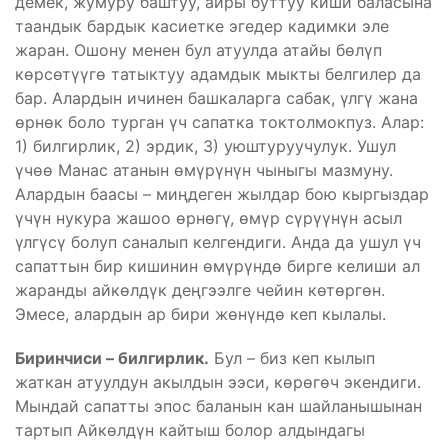
демек, жумуру баштуу, айры буттуу киши баласына
таандык бардык касиетке эгедер кадимки эле
жаран. Ошону менен бул атуулда атайы бөлүп
көрсөтүүгө татыктуу адамдык мыкты белгилер да
бар. Алардын ичинен башкаларга сабак, үлгү жана
өрнөк боло турган үч сапатка токтолмокпуз. Алар:
1) билгирлик, 2) эрдик, 3) уюштуруучулук. Ушул
үчөө Манас атанын өмүрүнүн чыныгы мазмуну.
Алардын баасы – миңдеген жылдар бою кыргыздар
үчүн нукура жашоо өрнөгү, өмүр сүрүүнүн асыл
үлгүсү болуп саналып келгендиги. Анда да ушул үч
сапаттын бир кишинин өмүрүндө бирге келиши ал
жаранды айкөлдүк деңгээлге чейин көтөргөн.
Эмесе, алардын ар бири жөнүндө кеп кылалы.
Биринчиси – билгирлик.
Бул – биз кеп кылып
жаткан атуулдун акылдын ээси, көрөгөч экендиги.
Мындай сапатты эпос баланын кан шайланышынан
тартып Айкөлдүн кайтыш болор алдындагы