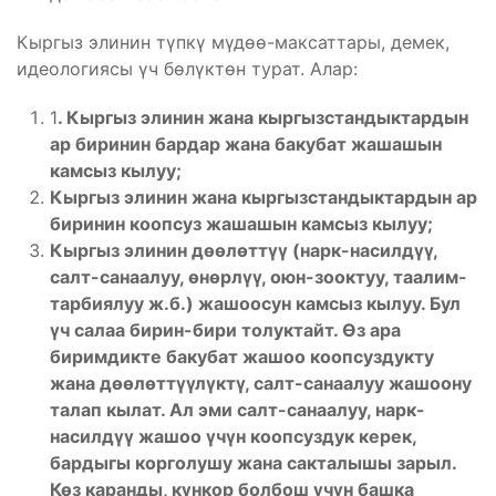
Кыргыз элинин түпкү мүдөө-максаттары, демек,
идеологиясы үч бөлүктөн турат. Алар:
1
.
К
ыргыз элинин жана кыргызстандыктардын
ар биринин
бардар жана бакубат жашашын
камсыз кылуу;
К
ыргыз элинин жана кыргызстандыктардын
ар
биринин
коопсуз жашашын камсыз кылуу;
К
ыргыз элинин дөөлөттүү (нарк-насилдүү,
салт-санаалуу, өнөрлүү, оюн-зооктуу, таалим-
тарбиялуу ж.б.) жашоосун камсыз кылуу. Бул
үч салаа бирин-бири толуктайт. Өз ара
биримдикте бакубат жашоо коопсуздукту
жана дөөлөттүүлүктү, салт-санаалуу жашоону
талап кылат. Ал эми салт-санаалуу, нарк-
насилдүү жашоо үчүн коопсуздук керек,
бардыгы корголушу жана сакталышы зарыл.
Көз каранды, күнкор болбош үчүн башка