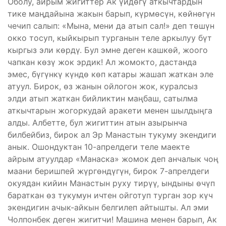
Оболу, айрым жигиттер Ак үйдөгү аткычтардын
тике маңдайына жакын барып, күрмөсүн, көйнөгүн
чечип салып: «Мына, мени да атып сал!» деп төшүн
окко тосуп, кыйкырып турганын теле аркылуу бүт
кыргыз эли көрдү. Бул эмне деген кашкөй, жоого
чапкан көзү жок эрдик! Ал жомокто, дастанда
эмес, бүгүн­кү күндө көп катары жашап жаткан эле
атуул. Бирок, өз жанын ойлогон жок, куралсыз
элди атып жаткан бийликтин маңбаш, сатылма
аткычтарын жогоркудай аракети менен шылдыңга
алды. Албетте, бул жигиттин атын азырынча
билбейбиз, бирок ал Эр Манастын тукуму экендиги
анык. Ошондуктан 10-апрелдеги теле маекте
айрым атуулдар «Манаска» жомок деп анчалык чоң
маани беришпей жүргөндүгүн, бирок 7-апрелдеги
окуядан кийин Манастын руху тирүү, ындыны өчүп
бараткан өз тукумун ичтен ойготуп турган зор күч
экендигин ачык-айкын белгилеп айтышты. Ал эми
Чолпонбек деген жигитчи! Машина менен барып, Ак