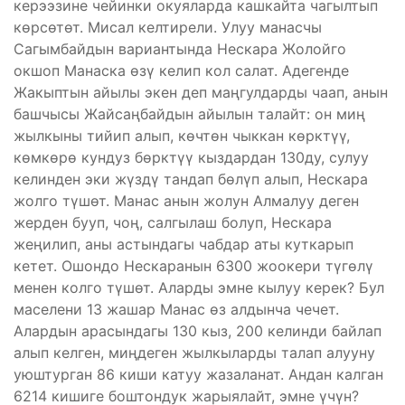
керээзине чейинки окуяларда кашкайта чагылтып
көрсөтөт. Мисал келтирели. Улуу манасчы
Сагымбайдын вариантында Нескара Жолойго
окшоп Манаска өзү келип кол салат. Адегенде
Жакыптын айылы экен деп маңгулдарды чаап, анын
башчысы Жайсаңбайдын айылын талайт: он миң
жылкыны тийип алып, көчтөн чыккан көрктүү,
көмкөрө кундуз бөрктүү кыздардан 130ду, сулуу
келинден эки жүздү тандап бөлүп алып, Нес­кара
жолго түшөт. Манас анын жолун Алмалуу деген
жерден бууп, чоң, салгылаш болуп, Нескара
жеңилип, аны астындагы чабдар аты куткарып
кетет. Ошондо Нескаранын 6300 жоокери түгөлү
менен колго түшөт. Аларды эмне кылуу керек? Бул
маселени 13 жашар Манас өз алдынча чечет.
Алардын арасындагы 130 кыз, 200 келинди байлап
алып келген, миңдеген жылкыларды талап алууну
уюштурган 86 киши катуу жазаланат. Андан калган
6214 кишиге боштондук жарыялайт, эмне үчүн?