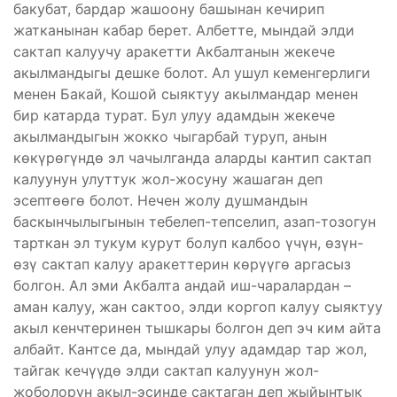
бакубат, бардар жашоону башынан кечирип
жатканынан кабар берет. Албетте, мындай элди
сактап калуучу аракетти Акбалтанын жекече
акылмандыгы дешке болот. Ал ушул кеменгерлиги
менен Бакай, Кошой сыяктуу акылмандар менен
бир катарда турат. Бул улуу адамдын жекече
акылмандыгын жокко чыгарбай туруп, анын
көкүрөгүндө эл чачылганда аларды кантип сактап
калуунун улуттук жол-жосуну жашаган деп
эсептөөгө болот. Нечен жолу душмандын
баскынчылыгынын тебелеп-тепселип, азап-тозогун
тарткан эл тукум курут болуп калбоо үчүн, өзүн-
өзү сактап калуу аракеттерин көрүүгө аргасыз
болгон. Ал эми Акбалта андай иш-чаралардан –
аман калуу, жан сактоо, элди коргоп калуу сыяктуу
акыл кенчтеринен тышкары болгон деп эч ким айта
албайт. Кантсе да, мындай улуу адамдар тар жол,
тайгак кечүүдө элди сактап калуунун жол-
жоболорун акыл-эсинде сактаган деп жы­йынтык