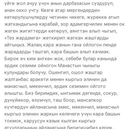
үйгө жол ачуу үчүн анын дарбазасын сүздүрүп,
анан окко учту. Көзгө атар мергендердин
көтөрүлүшчүлөрдү четинен чекеге, жүрөккө атып
жаткандыгына карабай, зор адамгерчилик менен ок
жеген жигиттерди көтөрүп, аянттан алып чыгып,
«Тез жардамга» жеткирип жаткан жаштарды
айтыңыз. Жалаң кара жанын гана ойлогон пенде
жарадарды таштап, кара башын алып качмак.
Бирок эч ким анткен жок, себеби булар канында
эрдик сезими ойногон Манастын чыныгы
кулундары болучу. Ошентип, ошол жаштар
жалтанбас аракети менен кыргыз элинин да
манасчыл, мекенчил, эрдик сезимин ойгото
алышты. Биз биримдик, ынтымак дегенде, сокур,
дүнүйөкор, өзүмчүл, таш боор, мансапкор
күчтөрдүн айланасына эмес, мекенчил, манасчыл
кыргыз элинин жаркын келечеги үчүн кара башын
токмок, каруусун казык кылган кыргыз
атуулдарынын айланасына биригишибиз керек.