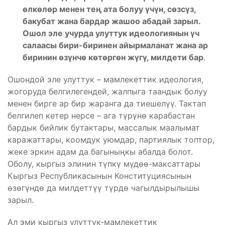
өлкөлөр менен тең ата болуу үчүн, сөзсүз,
бакубат жана бардар жашоо абадай зарыл.
Ошол эле учурда улуттук идеологиянын үч
салаасы бири-биринен айырмаланат жана ар
биринин өзүнчө көтөргөн жүгү, милдети бар
.
Ошондой эле улуттук – мамлекеттик идеология,
жогоруда белгилегендей, жалпыга таандык болуу
менен бирге ар бир жаранга да тиешелүү. Тактап
белгилеп кетер нерсе – ага түрүнө карабастан
бардык бийлик бутактары, массалык маалымат
каражаттары, коомдук уюмдар, партиялык топтор,
жеке эркин адам да багыныңкы абалда болот.
Оболу, кыргыз элинин түпкү мүдөө-максаттары
Кыргыз Республикасынын Конституциясынын
өзөгүндө да милдеттүү түрдө чагылдырылышы
зарыл.
Ал эми кыргыз улуттук-мамлекеттик