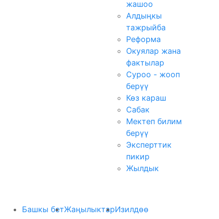
жашоо
Алдыңкы
тажрыйба
Реформа
Окуялар жана
фактылар
Суроо - жооп
берүү
Көз караш
Сабак
Мектеп билим
берүү
Эксперттик
пикир
Жылдык
Башкы бет
Жаңылыктар
Изилдөө