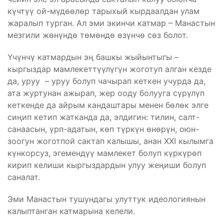
күчтүү ой-мүдөөлөр тарыхый кырдаалдан улам
жаралып турган. Ал эми экинчи катмар – Манастын
мезгили жөнүндө төмөндө өзүнчө сөз болот.
Үчүнчү катмардын эң башкы жыйынтыгы –
кыргыздар мамлекеттүүлүгүн жоготуп алган кезде
да, уруу – уруу болуп чачырап кеткен учурда да,
ата журтунан ажырап, жер ооду болууга сүрүлүп
кеткенде да айрым кандаштары менен бөлөк элге
сиңип кетип жатканда да, элдигин: тилин, салт-
санаасын, үрп-адатын, көп түркүн өнөрүн, оюн-
зоогун жоготпой сактап калышы, анан XXI кылымга
күнкорсуз, эгемендүү мамлекет болуп күркүрөп
кирип келиши кыргыздардын улуу жеңиши болуп
саналат.
Эми Манастын тушундагы улуттук идеологиянын
калыптанган катмарына келели.