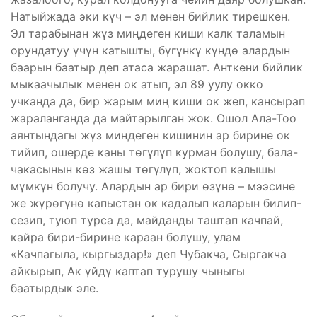
Натыйжада эки күч – эл менен бийлик тирешкен.
Эл тарабынан жүз миңдеген киши калк таламын
орундатуу үчүн катышты, бүгүнкү күндө алардын
баарын баатыр деп атаса жарашат. Анткени бийлик
мыкаачылык менен ок атып, эл 89 уулу окко
учканда да, бир жарым миң киши ок жеп, кансырап
жараланганда да майтарылган жок. Ошол Ала-Тоо
аянтындагы жүз миңдеген кишинин ар бирине ок
тийип, ошерде каны төгүлүп курман болушу, бала-
чакасынын көз жашы төгүлүп, жоктоп калышы
мүмкүн болучу. Алардын ар бири өзүнө – мээсине
же жүрөгүнө капыстан ок кадалып каларын билип-
сезип, туюп турса да, майданды таштап качпай,
кайра бири-бирине караан болушу, улам
«Качпагыла, кыргыздар!» деп Чубакча, Сыргакча
айкырып, Ак үйдү каптап турушу чыныгы
баатырдык эле.