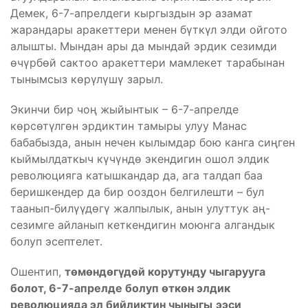
Демек, 6-7-апрелдеги кыргыздын эр азамат
жарандары аракеттери менен бүткүл элди ойгото
алышты. Мындан ары да мындай эрдик сезимди
өчүрбөй сактоо аракеттери мамлекет тарабынан
тынымсыз көрүлүшү зарыл.
Экинчи бир чоң жыйынтык – 6-7-апрелде
көрсөтүлгөн эрдиктин тамыры улуу Манас
бабабызда, анын нечен кылымдар бою канга сиңген
кыймылдаткыч күчүндө экендигин ошол элдик
революцияга катышкандар да, ага талдап баа
беришкендер да бир ооздон белгилешти – бул
таанып-билүүдөгү жалпылык, анын улуттук аң-
сезимге айланып кеткендигин моюнга алгандык
болуп эсептелет.
Ошентип,
төмөндөгүдөй корутунду чыгарууга
болот, 6-7-апрелде болуп өткөн элдик
революцияда эл бийликтин чыныгы
ээси