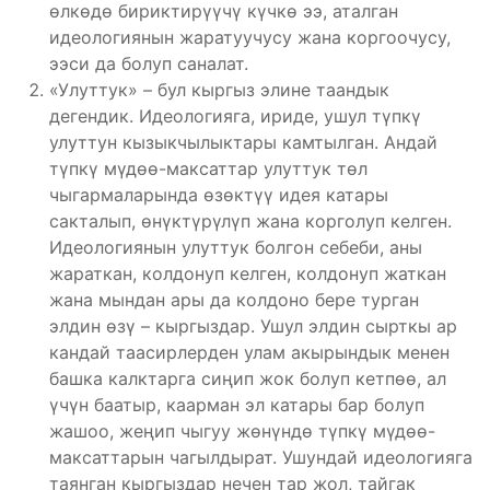
өлкөдө бириктирүүчү күчкө ээ, аталган
идеологиянын жаратуучусу жана коргоочусу,
ээси да болуп саналат.
«Улуттук» – бул кыргыз элине таандык
дегендик. Идеологияга, ириде, ушул түпкү
улуттун кызыкчылыктары камтылган. Андай
түпкү мүдөө-максаттар улуттук төл
чыгармаларында өзөктүү идея катары
сакталып, өнүктүрүлүп жана корголуп келген.
Идеологиянын улуттук болгон себеби, аны
жараткан, колдонуп келген, колдонуп жаткан
жана мындан ары да колдоно бере турган
элдин өзү – кыргыздар. Ушул элдин сырткы ар
кандай таасирлерден улам акырындык менен
башка калктарга сиңип жок болуп кетпөө, ал
үчүн баатыр, каарман эл катары бар болуп
жашоо, жеңип чыгуу жөнүндө түпкү мүдөө-
максаттарын чагылдырат. Ушундай идеологияга
таянган кыргыздар нечен тар жол, тайгак