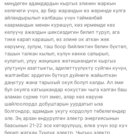
миңдеген адамдардын кыргыз элинин жаркын
келечеги үчүн, ар бир жарандын өз жеринде кулга
айландырылып калбашы үчүн тайманбай
каармандык менен күрөшүп, көз ирмемде кез
келүүчү ажалдын шексиздигин билип туруп, ага
тике карап карашып, өз элине ок аткан жек
көрүмчү, зулум, таш боор бийликтин белин бүктөп,
ташын талкан кылып, күлүн көккө сапырып,
кулатып, улуу жеңишке жетишкендиги кыргыз
улутунун азаттыкты, адилеттүүлүктү сүйгөн күчүн,
жалтанбас эрдигин бүткүл дүйнөгө жайылткан
даңктуу жана тарыхый окуя болуп калды. Ал эми
бул окуяга катышкандар кокустан чыга калган баш
аламан сүрмө топ эмес, алар көз көрүнө
шайлоолордо добуштарын уурдатып ыза
болгондор, адамдык укугу кордолуп тебелегендер
эле. Эң арзан өндүрүлгөн электр энергиясынын
баасынын 21-22 эсе көтөрүлүшү, өлкө үчүн зор күч
берип жаткан Түндүк электр, Чыгыш электр