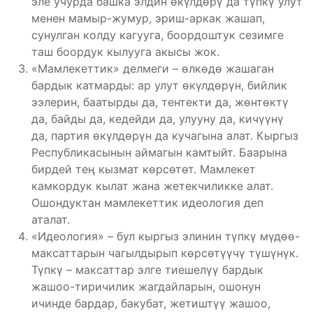
эле учурда башка элдин өкүлдөрү да түпкү улут
менен мамыр-жумур, эриш-аркак жашап,
сунулган колду кагуу­га, боордоштук сезимге
таш боордук кылууга акысы жок.
«Мамлекеттик» делмеги – өлкөдө жашаган
бардык катмарды: ар улут өкүлдөрүн, бийлик
ээлерин, баатырды да, тентекти да, жөнтөктү
да, байды да, кедейди да, улууну да, кичүүнү
да, партия өкүлдөрүн да кучагына алат. Кыргыз
Республикасынын аймагын камтыйт. Баарына
бирдей тең кызмат көрсөтөт. Мамлекет
камкордук кылат жана жетекчиликке алат.
Ошондуктан мамлекеттик идеология деп
аталат.
«Идеология» – бул кыргыз элинин түпкү мүдөө-
максаттарын чагылдырып көрсөтүүчү түшүнүк.
Түпкү – максаттар элге тиешелүү бардык
жашоо-тиричилик жагдайларын, ошонун
ичинде бардар, бакубат, жетиштүү жашоо,