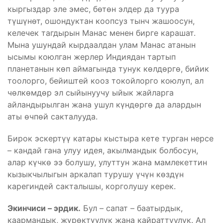
кыргыздар эле эмес, бөтөн элдер да туура
түшүнөт, ошондуктан коопсуз тынч жашоосун,
келечек тагдырын Манас менен бирге карашат.
Мына ушундай кырдаалдан улам Манас атанын
ысымы коюлган жерлер Индиядан тартып
планетанын көп аймагында тунук көлдөргө, бийик
тоолорго, бейиштей кооз токойлорго коюлуп, ал
чөлкөмдөр эл сыйынуучу ыйык жайларга
айландырылган жана ушул күндөргө да алардын
аты өчпөй сакталууда.
Бирок эскертүү катары кыстыра кете турган нерсе
– кандай гана улуу идея, акылмандык болбосун,
алар күчкө ээ болушу, улуттун жана мамлекеттин
кызыкчылыгын аркалап турушу үчүн көздүн
карегиндей сакталышы, корголушу керек.
Экинчиси – эрдик.
Бул – сапат – баатырдык,
каармандык, жүрөктүүлүк жана кайраттуулук. Ал