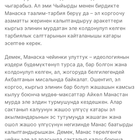
чыгарабыз. Ал эми Чыйырды менен бирдикте
Манаска таалим-тарбия берүү да – эл коргоочу
азаматты жеринен калыптандыруу аракеттери
кыргыз элинин мурдатан эле колдонулуп келген
тарбиялык салттарынын кайталанышы катары
эсептөө керек.
Демек, Манаска чейинки улуттук – идеологиянын
издери бүдөмүктөнүп турса да, бар болгон жана
колдонулуп келген, ал, жогоруда белгилегендей
Акбалтанын мисалында байкалат. Ошентип, эл
коргоо, кыргыз элинин бар болуп жашашын камсыз
кылуу боюнча мүдөө-максаттар Айкөл Манастан
мурда эле элдин турмушунда кездешкен. Алар
сактанып калуунун жашоо үлгүсү катары эл
акылмандарынын эс тутумуңда жашаган жана
ошол жашоо үлгүсүнүн негизинде Манас баатырды
калыптандырышкан. Демек, Манас төрөлгөнгө
чейин эле эл арасында сакталып калуу боюнча