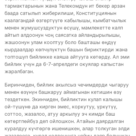
тармактарынын жана Телекомдун ит бекер арзан
баада сатылып жиберилиши, Конституциянын
каалагандай өзгөртүүгө кабылышы, кымбатчылык
менен жумушсуздуктун өсүшү, мамлекетте калп
айтып алдоонун чоң саясатка айландырылышы,
жашоонун улам кооптуу боло башташы өңдүү
кырдаалдар көпчүлүктүн башын бириктирди жана
топтошуп бийликке каяша айтууга көтөрдү. Ал эми
бийлик үчүн да 6-7-апрелдеги окуялар капыстан
жаралбаган.
Биринчиден, бийлик акылсыз чечимдерди чыгаруу
менен өзүнүн башкаруу аймагынан кетишин өзү
тездеткен. Экинчиден, бийликтин кулап калышы
ой-түшүнө да кирген эмес, коркутуу, үркүтүү,
соттоо, жазалоо, атуу аркылуу эч кимди баш
көтөртпөйбүз деп ойлошкон. Атайын даярдалган
куралдуу күчтөргө ишенишкен, алар толкуган элди
жазалоого, курал колдонууга чейин даяр болушкан.