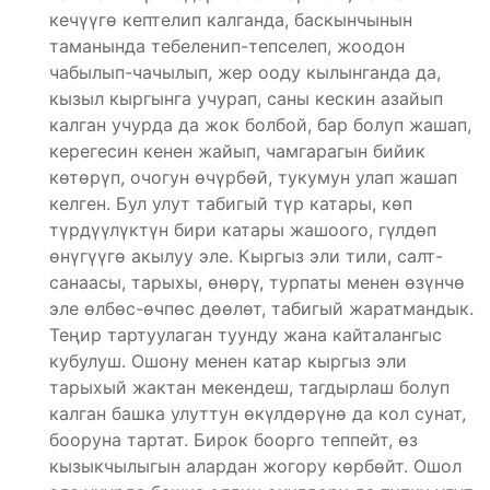
кечүүгө кептелип калганда, баскынчынын
таманында тебеленип-тепселеп, жоодон
чабылып-чачылып, жер ооду кылынганда да,
кызыл кыргынга учурап, саны кескин азайып
калган учурда да жок болбой, бар болуп жашап,
керегесин кенен жайып, чамгарагын бийик
көтөрүп, очогун өчүрбөй, тукумун улап жашап
келген. Бул улут табигый түр катары, көп
түрдүүлүктүн бири катары жашоого, гүлдөп
өнүгүүгө акылуу эле. Кыргыз эли тили, салт-
санаасы, тарыхы, өнөрү, турпаты менен өзүнчө
эле өлбөс-өчпөс дөөлөт, табигый жаратмандык.
Теңир тартуулаган туунду жана кайталангыс
кубулуш. Ошону менен катар кыргыз эли
тарыхый жактан мекендеш, тагдырлаш болуп
калган башка улуттун өкүлдөрүнө да кол сунат,
бооруна тартат. Бирок боорго теппейт, өз
кызыкчылыгын алардан жогору көрбөйт. Ошол