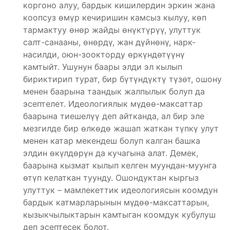
коргоно алуу, бардык кишилердин эркин жана
коопсуз өмүр кечиришин камсыз кылуу, көп
тармактуу өнөр жайды өнүктүрүү, улуттук
салт-санааны, өнөрдү, жан дүйнөнү, нарк-
насилди, оюн-зоокторду өркүндөтүүнү
камтыйт. Ушунун баары элди эл кылып
бириктирип турат, бир бүтүндүктү түзөт, ошону
менен баарына таандык жалпылык болуп да
эсептелет. Идеологиялык мүдөө-максаттар
баарына тиешелүү деп айтканда, ал бир эле
мезгилде бир өлкөдө жашап жаткан түпкү улут
менен катар мекендеш болуп калган башка
элдин өкүлдөрүн да кучагына алат. Демек,
баарына кызмат кылып келген муундан-муунга
өтүп келаткан туунду. Ошондуктан кыргыз
улуттук – мамлекеттик идеологиясын коомдун
бардык катмарларынын мүдөө-максаттарын,
кызыкчылыктарын камтыган коомдук кубулуш
деп эсептесек болот.