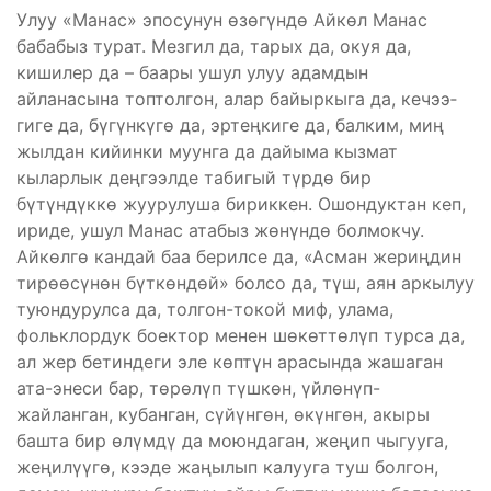
Улуу «Манас» эпосунун өзөгүндө Айкөл Манас
бабабыз турат. Мезгил да, тарых да, окуя да,
кишилер да – баары ушул улуу адамдын
айланасына топтолгон, алар байыркыга да, кечээ­
гиге да, бүгүнкүгө да, эртеңкиге да, балким, миң
жылдан ки­йинки муунга да дайыма кызмат
кыларлык деңгээлде табигый түрдө бир
бүтүндүккө жуурулуша бириккен. Ошондуктан кеп,
ириде, ушул Манас атабыз жөнүндө болмокчу.
Айкөлгө кандай баа берилсе да, «Асман жериңдин
тирөөсүнөн бүткөндөй» болсо да, түш, аян аркылуу
туюндурулса да, толгон-токой миф, улама,
фольклордук боектор менен шөкөттөлүп турса да,
ал жер бетиндеги эле көптүн арасында жашаган
ата-энеси бар, төрөлүп түшкөн, үйлөнүп-
жайланган, кубанган, сүйүнгөн, өкүнгөн, акыры
башта бир өлүмдү да моюндаган, жеңип чыгууга,
жеңилүүгө, кээде жаңылып калууга туш болгон,