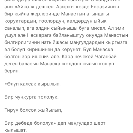
аны «Айкөл» дешкен. Азыркы кезде Евразиянын
бир кыйла жерлеринде Манастын атындагы
коруктардын, тоолордун, көлдөрдүн ыйык
саналып, ага элдин сыйынышы буга мисал. Ал эми
ушул эле Нескарага байланыштуу окуяда Манастын
билгирлигинин натыйжасы маңгулдардын кыргызга
эл болуп киришинен да көрүнөт. Бул Манаска
болгон зор ишенич эле. Кара чечекей Чаганбай
деген баласын Манаска жолдош кылып кошуп
берип:
«Өлүп калсак кырылып,
Бир чуңкурга тололук.
Тирүү болсок жыйылып,
Бир дөбөдө бололук» деп маңгулдар шерт
кылышат.