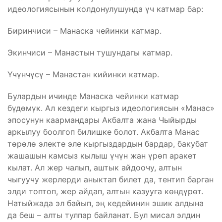
идеологиясынын колдонулушунда үч катмар бар:
Биринчиси – Манаска чейинки катмар.
Экинчиси – Манастын тушундагы катмар.
Үчүнчүсү – Манастан кийинки катмар.
Булардын ичинде Манаска чейинки катмар
бүдөмүк. Ал кездеги кыргыз идеологиясын «Манас»
эпосунун каармандары Акбалта жана Чыйырды
аркылуу боолгоп билишке болот. Акбалта Манас
төрөлө электе эле кыргыздардын бардар, бакубат
жашашын камсыз кылыш үчүн жан үрөп аракет
кылат. Ал жер чалып, аштык айдоочу, алтын
чыгуучу жерлерди аныктап билет да, тентип барган
элди топтоп, жер айдап, алтын казууга көндүрөт.
Натыйжада эл байып, эң кедейинин эшик алдына
да беш – алты тулпар байланат. Бул мисал элдин