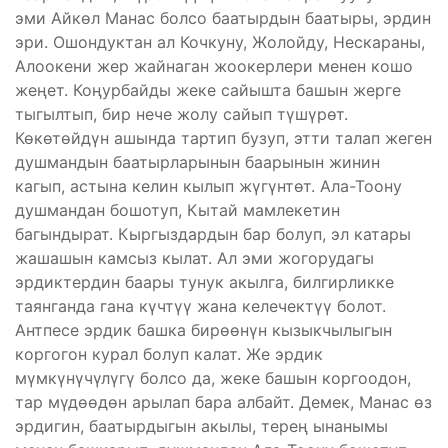
эми Айкөл Манас болсо баатырдын баатыры, эрдин
эри. Ошондуктан ал Кочкуну, Жолойду, Нескараны,
Алоокени жер жайнаган жоокерлери менен кошо
жеңет. Коңурбайды жеке сайышта башын жерге
тыгылтып, бир нече жолу сайып түшүрөт.
Көкөтөйдүн ашында тартип бузуп, этти талап жеген
душмандын баатырларынын баарынын жинин
кагып, астына келин кылып жүгүнтөт. Ала-Тоону
душмандан бошотуп, Кытай мамлекетин
багындырат. Кыргыздардын бар болуп, эл катары
жашашын камсыз кылат. Ал эми жогорудагы
эрдиктердин баары тунук акылга, билгирликке
таянганда гана күчтүү жана келечектүү болот.
Антпесе эрдик башка бирөөнүн кызыкчылыгын
коргогон курал болуп калат. Же эрдик
мүмкүнүчүлүгү болсо да, жеке башын коргоодон,
тар мүдөөдөн арылап бара албайт. Демек, Манас өз
эрдигин, баатырдыгын акылы, терең ынанымы