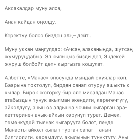
Аксакалдар муну алса,
Анан кайдан оңолду.
Керектүү болсо бизден ал»,– дейт..
Муну уккан маңгулдар: «Ачсаң алаканыңда, жутсаң
жумуруңдабыз. Эл кылыңыз бизди деп, Эндекей
жүрүш болбойт деп» кыргызга кошулат.
Албетте, «Манас» эпосунда мындай окуялар көп.
Баарына ток­толуп, бирден санап отуруу ашыктык
кылар. Бирок жогорку бир эле мисалдан Манас
атабыздын тунук акылман экендиги, көрөгөчтүгү,
айкөлдүгү, анын өз алдынча чечим чыгарган ара­
кеттеринен ачык-айкын көрүнүп турат. Демек,
төмөнкүдөй тыя­нак чыгарууга болот, пенде
Манасты айкөл кылып турган са­пат – анын
билгирлиги, көсөмдүгү, акылынын тунуктугу. Аны