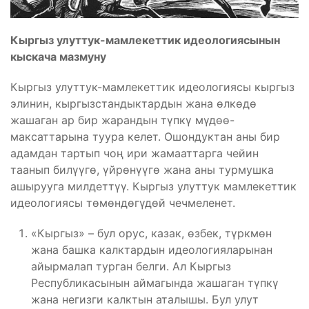
Кыргыз улуттук-мамлекеттик идеологиясынын
кыскача мазмуну
Кыргыз улуттук-мамлекеттик идеологиясы кыргыз
элинин, кыргызстандыктардын жана өлкөдө
жашаган ар бир жарандын түпкү мүдөө-
максаттарына туура келет. Ошондуктан аны бир
адамдан тартып чоң ири жамааттарга чейин
таанып билүүгө, үйрөнүүгө жана аны турмушка
ашырууга милдеттүү. Кыргыз улуттук мамлекеттик
идеологиясы төмөндөгүдөй чечмеленет.
«Кыргыз» – бул орус, казак, өзбек, түркмөн
жана башка калктардын идеологияларынан
айырмалап турган белги. Ал Кыргыз
Республикасынын аймагында жашаган түпкү
жана негизги калктын аталышы. Бул улут