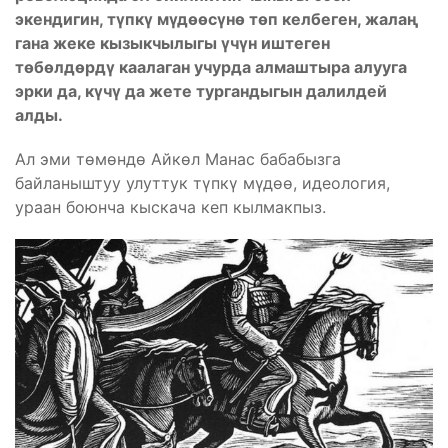
экендигин, түпкү мүдө
ө
сүнө төп келбеген,
жалаң
гана
жеке кызыкчылыгы үчүн иштеген
төбөлдөрдү каалаган учурда алмаштыра алуу­га
эрки да, күчү да жете тургандыгын далилдей
алды.
Ал эми төмөндө Айкөл Манас бабабызга
байланыштуу улуттук түпкү мүдөө, идеология,
ураан боюнча кыскача кеп кылмакпыз.