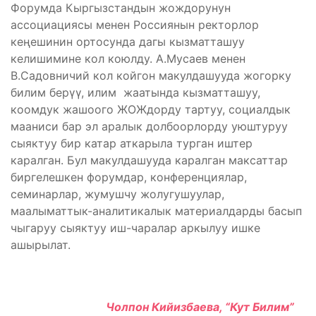
Форумда Кыргызстандын жождорунун
ассоциациясы менен Россиянын ректорлор
кеңешинин ортосунда дагы кызматташуу
келишимине кол коюлду. А.Мусаев менен
В.Садовничий кол койгон макулдашууда жогорку
билим берүү, илим жаатында кызматташуу,
коомдук жашоого ЖОЖдорду тартуу, социалдык
мааниси бар эл аралык долбоорлорду уюштуруу
сыяктуу бир катар аткарыла турган иштер
каралган. Бул макулдашууда каралган максаттар
биргелешкен форумдар, конференциялар,
семинарлар, жумушчу жолугушуулар,
маалыматтык-аналитикалык материалдарды басып
чыгаруу сыяктуу иш-чаралар аркылуу ишке
ашырылат.
Чолпон Кийизбаева, “Кут Билим”