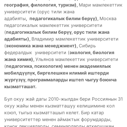
география, филология, туризм),
Мари мамлекеттик
университети (орус тили жана
адабияты
, педагогикалык билим берүү),
Москва
педагогикалык мамлекеттик университети
(
педагогикалык билим берүү, орус тили жана
адабияты),
Владимир мамлекеттик университети
(
экономика жана менеджмент),
Сибирь
федералдык университети (
экология, биология
жана химия),
Ульянов мамлекеттик университети
(
педагогика, психология) менен академиялык
мобилдүүлүк, биргелешкен илимий иштерди
жүргүзүү, программаларды иштеп чыгуу боюнча
кызматташат.
Бул окуу жай дагы 2010-жылдан бери Россиянын 31
окуу жайы менен кызматташуу келишимине кол
коюп, тыгыз кызматташып келет. Бир катар
университеттер менен аймактык форумдарды,
конок лекцияларды, семинарларды өткөрүшкөн.