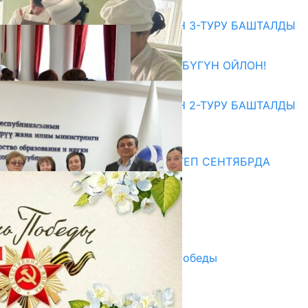
Абитуриент
ЖОЖДОРГО КАБЫЛ АЛУУНУН 3-ТУРУ БАШТАЛДЫ
27.07.2026
ӨЗҮҢДҮН КЕЛЕЧЕГИҢ ҮЧҮН БҮГҮН ОЙЛОН!
20.07.2026
ЖОЖДОРГО КАБЫЛ АЛУУНУН 2-ТУРУ БАШТАЛДЫ
20.07.2026
Медиа
СУЗАКТА 750 ОРУНДУУ МЕКТЕП СЕНТЯБРДА
ПАЙДАЛАНУУГА БЕРИЛЕТ
07.08.2025
Улуу Жеңиштин жандуу сөзү
29.04.2025
Награды в преддверии Дня Победы
29.04.2025