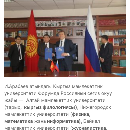
И.Арабаев атындагы Кыргыз мамлекеттик
университети Форумда Россиянын сегиз окуу
жайы — Алтай мамлекеттик университети
(тарых
, кыргыз филологиясы),
Нижегородск
мамлекеттик университети (
физика,
математика
жана
информатика),
Байкал
мамлекеттик университети (
журналистика,