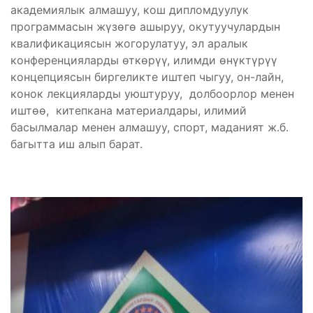
академиялык алмашуу, кош дипломдуулук
программасын жүзөгө ашыруу, окутуучулардын
квалификациясын жогорулатуу, эл аралык
конференцияларды өткөрүү, илимди өнүктүрүү
концепциясын биргеликте иштеп чыгуу, он-лайн,
конок лекцияларды уюштуруу, долбоорлор менен
иштөө, китепкана материалдары, илимий
басылмалар менен алмашуу, спорт, маданият ж.б.
багытта иш алып барат.