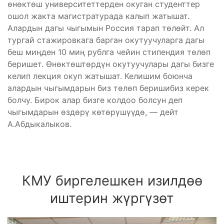
өнөктөш университеттерден окуган студенттер
ошол жакта магистратурада калып жатышат.
Алардын дагы чыгымын Россия тарап төлөйт. Ал
тургай стажировкага барган окутуучуларга дагы
беш миңден 10 миң рублга чейин стипендия төлөп
беришет. Өнөктөштөрдүн окутуучулары дагы бизге
келип лекция окуп жатышат. Келишим боюнча
алардын чыгымдарын биз төлөп беришибиз керек
болчу. Бирок алар бизге колдоо болсун деп
чыгымдарын өздөрү көтөрүшүүдө, — дейт
А.Абдыкалыков.
КМУ биргелешкен изилдөө
иштерин жүргүзөт