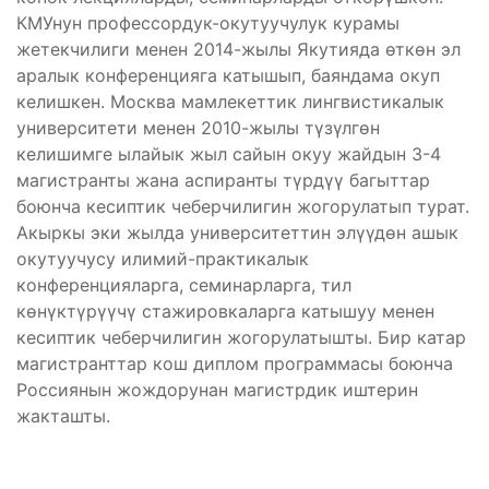
КМУнун профессордук-окутуучулук курамы
жетекчилиги менен 2014-жылы Якутияда өткөн эл
аралык конференцияга катышып, баяндама окуп
келишкен. Москва мамлекеттик лингвистикалык
университети менен 2010-жылы түзүлгөн
келишимге ылайык жыл сайын окуу жайдын 3-4
магистранты жана аспиранты түрдүү багыттар
боюнча кесиптик чеберчилигин жогорулатып турат.
Акыркы эки жылда университеттин элүүдөн ашык
окутуучусу илимий-практикалык
конференцияларга, семинарларга, тил
көнүктүрүүчү стажировкаларга катышуу менен
кесиптик чеберчилигин жогорулатышты. Бир катар
магистранттар кош диплом программасы боюнча
Россиянын жождорунан магистрдик иштерин
жакташты.