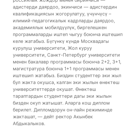
россиялык жождор менен биринчиси —
адистерди даярдоо, экинчиси — адистердин
квалификациясын жогорулатуу, үчүнчүсү –
илимий-педагогикалык кадрларды даярдоо,
академиялык мобилдүүлүк, биргелешкен
программаларды иштеп чыгуу боюнча иштешип
келе жатабыз. Бүгүнкү күндө Москвадагы
курулуш университети, Жол куруу
университети, Санкт-Петербург университети
менен бакалавр программасы боюнча 2+2, 3+1,
магистратура боюнча 1+1 программасы менен
иштешип жатабыз. Биздин студенттер эки жыл
бул жакта окушса, калган эки жылын өнөктөш
университеттерде окушат. Өнөктөш
тараптардын студенттери дагы эки жылын
бизден окуп жатышат. Аларга кош диплом
берилет. Дипломдорун он-лайн режиминде
жакташат, — дейт ректор Акынбек
Абдыкалыков.