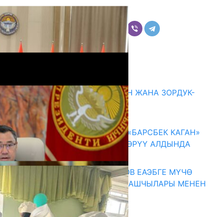
Бөлүшүү
Комментарийлер
Акыркы жаңылыктар
ГЕНДЕРДИК БАСМЫРЛООДОН ЖАНА ЗОРДУК-
ЗОМБУЛУКТАН КОРГОО
07.08.2026
КЫРГЫЗ ТАРЫХЫ ТАСМАДА: «БАРСБЕК КАГАН»
КӨРКӨМ ТАСМАСЫ ЖАРЫК КӨРҮҮ АЛДЫНДА
07.08.2026
ПРЕЗИДЕНТ САДЫР ЖАПАРОВ ЕАЭБГЕ МҮЧӨ
МАМЛЕКЕТТЕРДИН ӨКМӨТ БАШЧЫЛАРЫ МЕНЕН
ЖОЛУГУШТУ
07.08.2026