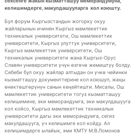
сексенге жакын кызматташуу меморандумуна,
келишимдерге, макулдашууларга кол коюшту.
Бул форум Кыргызстандын жогорку окуу
жайларынын ичинен Кыргыз мамлекеттик
техникалык университети, Ош мамлекеттик
университети, Кыргыз улуттук университети,
Кыргыз мамлекеттик университети, Ош
техникалык университети жана Кыргыз-Орус
Славян университети үчүн өзгөчө жемиштүү болду.
Себеби бул окуу жайлар алтыдан он үчкө чейинки
кызматташуу документтерине кол коюшуп, жаңы
өнөктөштөрүнүн санын кеңейтишти. Мисалы, Ош
мамлекеттик университети тогуз кызматташуу
келишимине, эки меморандумга, эки макулдашууга
кол койсо, Кыргыз мамлекеттик техникалык
университети дагы эки меморандумга, сегиз
макулдашууга, үч келишимге кол койду. Ал
келишимдерге ылайык, эми КМТУ М.В.Ломонов