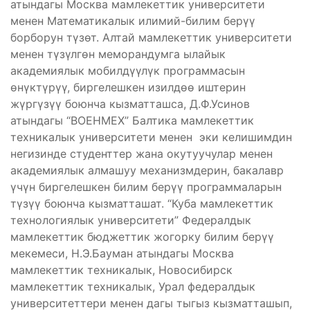
атындагы Москва мамлекеттик университети
менен Математикалык илимий-билим берүү
борборун түзөт. Алтай мамлекеттик университети
менен түзүлгөн меморандумга ылайык
академиялык мобилдүүлүк программасын
өнүктүрүү, биргелешкен изилдөө иштерин
жүргүзүү боюнча кызматташса, Д.Ф.Усинов
атындагы “ВОЕНМЕХ” Балтика мамлекеттик
техникалык университети менен эки келишимдин
негизинде студенттер жана окутуучулар менен
академиялык алмашуу механизмдерин, бакалавр
үчүн биргелешкен билим берүү программаларын
түзүү боюнча кызматташат. “Куба мамлекеттик
технологиялык университети” Федералдык
мамлекеттик бюджеттик жогорку билим берүү
мекемеси, Н.Э.Бауман атындагы Москва
мамлекеттик техникалык, Новосибирск
мамлекеттик техникалык, Урал федералдык
университеттери менен дагы тыгыз кызматташып,