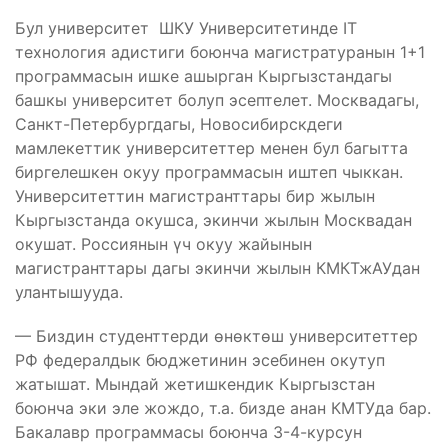
Бул университет ШКУ Университетинде IT
технология адистиги боюнча магистратуранын 1+1
программасын ишке ашырган Кыргызстандагы
башкы университет болуп эсептелет. Москвадагы,
Санкт-Петербургдагы, Новосибирскдеги
мамлекеттик университеттер менен бул багытта
биргелешкен окуу программасын иштеп чыккан.
Университеттин магистранттары бир жылын
Кыргызстанда окушса, экинчи жылын Москвадан
окушат. Россиянын үч окуу жайынын
магистранттары дагы экинчи жылын КМКТжАУдан
улантышууда.
— Биздин студенттерди өнөктөш университеттер
РФ федералдык бюджетинин эсебинен окутуп
жатышат. Мындай жетишкендик Кыргызстан
боюнча эки эле жождо, т.а. бизде анан КМТУда бар.
Бакалавр программасы боюнча 3-4-курсун