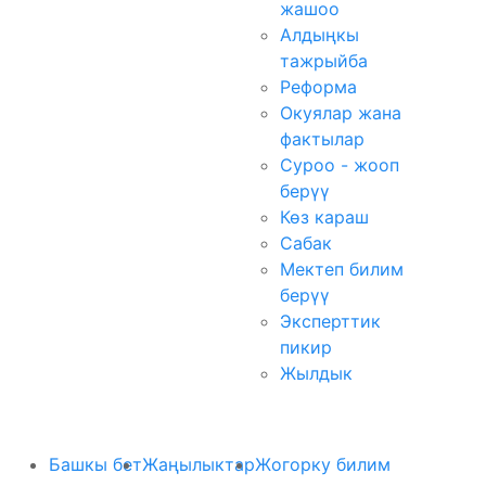
жашоо
Алдыңкы
тажрыйба
Реформа
Окуялар жана
фактылар
Суроо - жооп
берүү
Көз караш
Сабак
Мектеп билим
берүү
Эксперттик
пикир
Жылдык
Башкы бет
Жаңылыктар
Жогорку билим