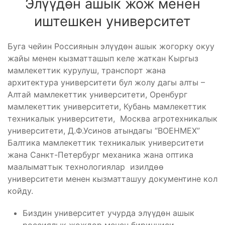
Элүүдөн ашык жож менен
иштешкен университет
Буга чейин Россиянын элүүдөн ашык жогорку окуу
жайы менен кызматташып келе жаткан Кыргыз
мамлекеттик курулуш, транспорт жана
архитектура университети бул жолу дагы алты –
Алтай мамлекеттик университети, Оренбург
мамлекеттик университети, Кубань мамлекеттик
техникалык университети, Москва агротехникалык
университети, Д.Ф.Усинов атындагы “ВОЕНМЕХ”
Балтика мамлекеттик техникалык университети
жана Санкт-Петербург механика жана оптика
маалыматтык технологиялар изилдөө
университети менен кызматташуу документине кол
койду.
Биздин университет учурда элүүдөн ашык