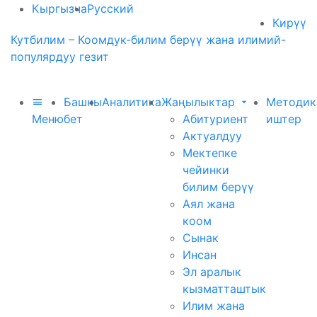
Кыргызча
Русский
Кирүү
Кутбилим – Коомдук-билим берүү жана илимий-
популярдуу гезит
Башкы
Аналитика
Жаңылыктар
Методик
Меню
бет
Абитуриент
иштер
Актуалдуу
Мектепке
чейинки
билим берүү
Аял жана
коом
Сынак
Инсан
Эл аралык
кызматташтык
Илим жана