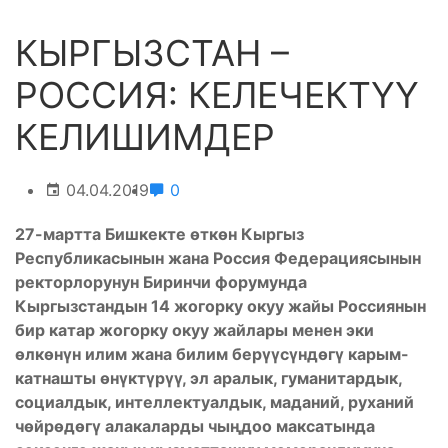
КЫРГЫЗСТАН –
РОССИЯ: КЕЛЕЧЕКТҮҮ
КЕЛИШИМДЕР
04.04.2019
0
27-мартта Бишкекте өткөн Кыргыз
Республикасынын жана Россия Федерациясынын
ректорлорунун Биринчи форумунда
Кыргызстандын 14 жогорку окуу жайы Россиянын
бир катар жогорку окуу жайлары менен эки
өлкөнүн илим жана билим берүүсүндөгү карым-
катнашты өнүктүрүү, эл аралык, гуманитардык,
социалдык, интеллектуалдык, маданий, руханий
чөйрөдөгү алакаларды чыңдоо максатында