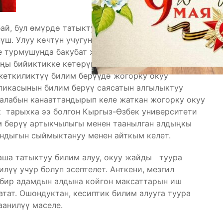
ай, бул өмүрдө татыктуу жашап өтүү үчүн болгон
ш. Улуу көчтүн учугун улаган бүгүнкү күндүн жаш
е турмушунда бакубат жашап, улуттук
ңы бийиктикке көтөрүп, өлкөбүздүн өнүгүшүнө ар
жеткиликтүү билим берүүдө жогорку окуу
бликасынын билим берүү саясатын алгылыктуу
талабын канааттандырып келе жаткан жогорку окуу
 тарыхка ээ болгон Кыргыз-Өзбек университети
 берүү артыкчылыгы менен таанылган алдыңкы
ндыгын сыймыктануу менен айткым келет.
ша татыктуу билим алуу, окуу жайды туура
лүү учур болуп эсептелет. Анткени, мезгил
бир адамдын алдына койгон максаттарын иш
ат. Ошондуктан, кесиптик билим алууга туура
аанилүү маселе.