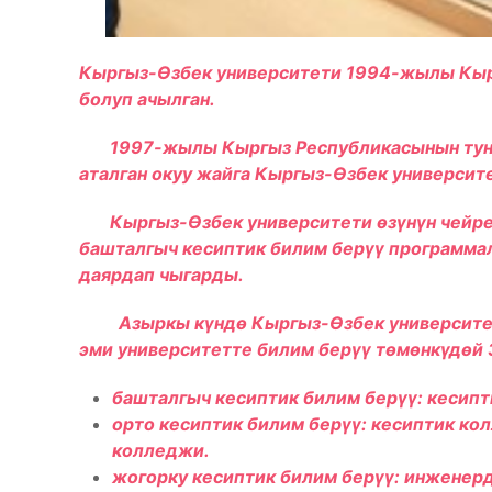
Кыргыз-Өзбек университети 1994-жылы Кыр
болуп ачылган.
1997-жылы Кыргыз Республикасынын тунгу
аталган окуу жайга Кыргыз-Өзбек университе
Кыргыз-Өзбек университети өзүнүн чейре
башталгыч кесиптик билим берүү программ
даярдап чыгарды.
Азыркы күндө Кыргыз-Өзбек университетин
эми университетте билим берүү төмөнкүдөй 
башталгыч кесиптик билим берүү: кесипт
орто кесиптик билим берүү: кесиптик ко
колледжи.
жогорку кесиптик билим берүү: инженер