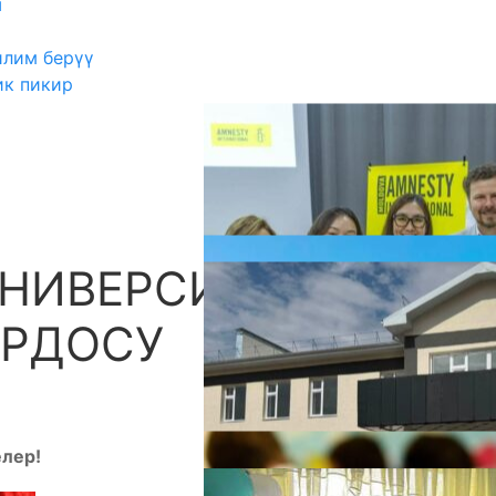
ш
илим берүү
ик пикир
НИВЕРСИТЕТИ –
А
ОРДОСУ
елер!