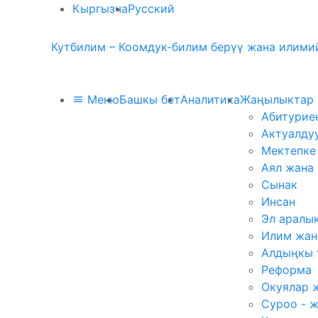
Кыргызча
Русский
Кутбилим – Коомдук-билим берүү жана илимий
Меню
Башкы бет
Аналитика
Жаңылыктар
Абитурие
Актуалду
Мектепке
Аял жана
Сынак
Инсан
Эл аралы
Илим жан
Алдыңкы 
Реформа
Окуялар 
Суроо - 