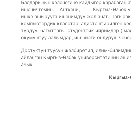
Балдарынын келечегине кайдыгер карабаган а
ишеничтемин. Анткени, Кыргыз-Өзбек унив
ишке ашырууга ишенимдүү жол ачат. Тагырак
компьютердик класстар, адистештирилген кес
түрдүү багыттагы студенттик ийримдер ( ма
окумуштуу аалымдар, иш билги өндүрүш чебер
Достуктун туусун желбиретип, илим-билимди
айланган Кыргыз-Өзбек университетинин эши
ачык.
Кыргыз-Ө