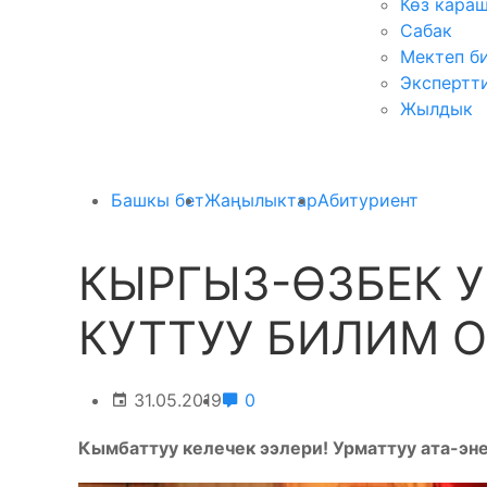
Көз кара
Сабак
Мектеп б
Экспертт
Жылдык
Башкы бет
Жаңылыктар
Абитуриент
КЫРГЫЗ-ӨЗБЕК У
КУТТУУ БИЛИМ 
31.05.2019
0
Кымбаттуу келечек ээлери! Урматтуу ата-эн