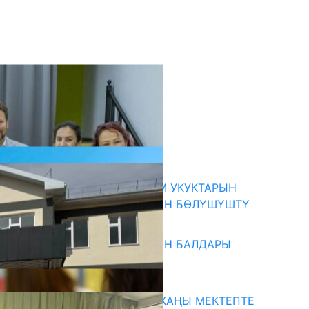
кыркы жаңылыктар
КЫРГЫЗ ЭКСПЕРТТЕРИ АДАМ УКУКТАРЫН
ОКУТУУ ТАЖРЫЙБАСЫ МЕНЕН БӨЛҮШҮШТҮ
06.08.2026
ОШ: САВАЙ-АРЫК АЙЫЛЫНЫН БАЛДАРЫ
ЖАҢЫ БАЛА БАКЧАГА БАРАТ
06.08.2026
СУЗАК: ЖАҢЫ ОКУУ ЖЫЛЫ ЖАҢЫ МЕКТЕПТЕ