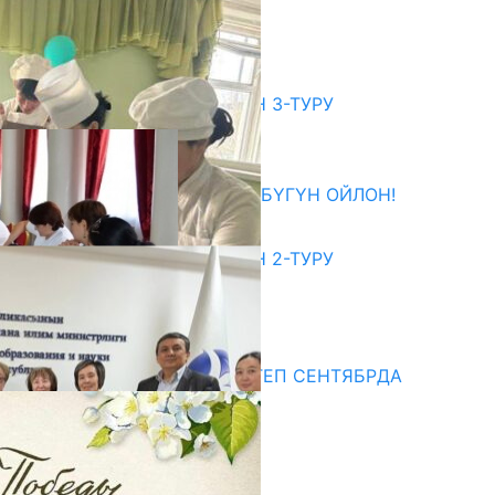
БАШТАЛАТ
06.08.2026
битуриент
ЖОЖДОРГО КАБЫЛ АЛУУНУН 3-ТУРУ
БАШТАЛДЫ
27.07.2026
ӨЗҮҢДҮН КЕЛЕЧЕГИҢ ҮЧҮН БҮГҮН ОЙЛОН!
20.07.2026
ЖОЖДОРГО КАБЫЛ АЛУУНУН 2-ТУРУ
БАШТАЛДЫ
20.07.2026
едиа
СУЗАКТА 750 ОРУНДУУ МЕКТЕП СЕНТЯБРДА
ПАЙДАЛАНУУГА БЕРИЛЕТ
07.08.2025
Улуу Жеңиштин жандуу сөзү
29.04.2025