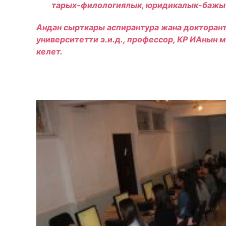
тарых-филологиялык, юридикалык-бажы 
Андан сырткары аспирантура жана докторанту
университетти э.и.д., профессор, КР ИАнын
келет.