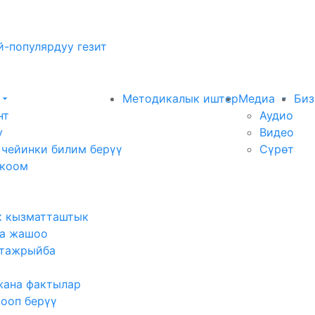
-популярдуу гезит
Методикалык иштер
Медиа
Биз
нт
Аудио
у
Видео
 чейинки билим берүү
Сүрөт
 коом
к кызматташтык
а жашоо
тажрыйба
жана фактылар
жооп берүү