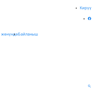
Кирүү
 жөнүндө
Байланыш