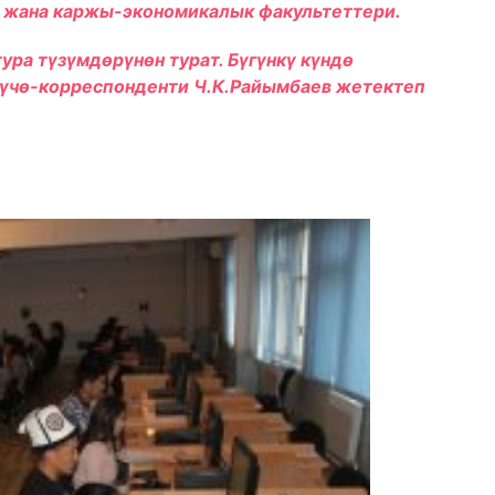
жана каржы-экономикалык факультеттери.
ра түзүмдөрүнөн турат. Бүгүнкү күндө
 мүчө-корреспонденти Ч.К.Райымбаев жетектеп