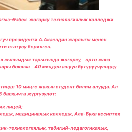
гыз-Өзбек жогорку техн
ологиялык
колледжи
ч президенти А.Акаевдин жарлыгы менен
ти статусу берилген.
к кылымдык тарыхында жогорку, орто жана
алары боюнча 40 миңден ашуун бүтүрүүчүлөрдү
де 10 миңге жакын студент билим алууда. Ал
3 баскычта жүргүзүлөт:
ик лицей;
лледж, медициналык колледж, Ала-Бука кесиптик
дик-технологиялык, табигый-педагогикалык,