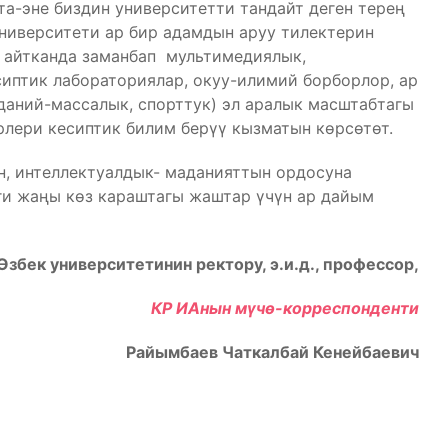
та-эне биздин университетти тандайт деген терең
ерситети ар бир адамдын аруу тилектерин
 айтканда заманбап мультимедиялык,
иптик лабораториялар, окуу-илимий борборлор, ар
даний-массалык, спорттук) эл аралык масштабтагы
лери кесиптик билим берүү кызматын көрсөтөт.
н, интеллектуалдык- маданияттын ордосуна
ги жаңы көз караштагы жаштар үчүн ар дайым
збек университетинин ректору,
э.и.д.,
профессор,
КР ИАнын мүчө-корреспонденти
Райымбаев Чаткалбай Кенейбаевич