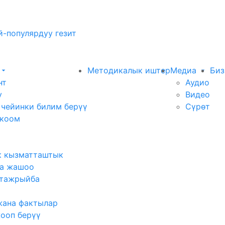
-популярдуу гезит
Методикалык иштер
Медиа
Биз
нт
Аудио
у
Видео
 чейинки билим берүү
Сүрөт
 коом
к кызматташтык
а жашоо
тажрыйба
жана фактылар
жооп берүү