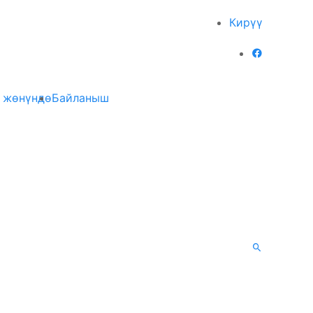
Кирүү
 жөнүндө
Байланыш