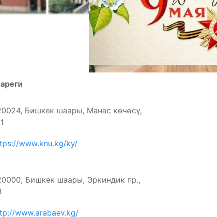
ареги
20024, Бишкек шаары, Манас көчөсү,
1
tps://www.knu.kg/ky/
20000, Бишкек шаары, Эркиндик пр.,
8
ttp://www.arabaev.kg/