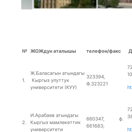
№
ЖОЖдун аталышы
телефон/факс
Д
7
Ж.Баласагын атындагы
10
323394,
1.
Кыргыз улуттук
Ф.323221
университети (КУУ)
ht
7
И.Арабаев атындагы
3
660347, ф.
2.
Кыргыз мамлекеттик
661683;
университети
h