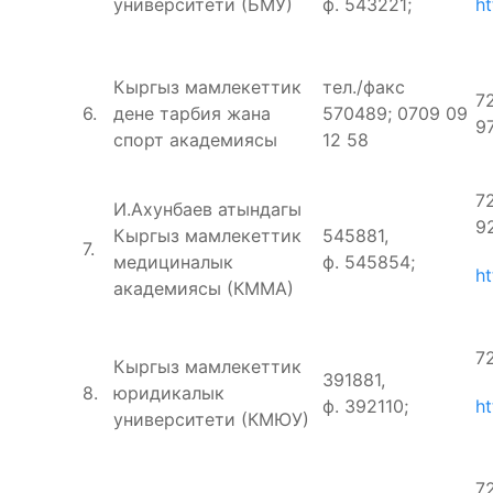
университети (БМУ)
ф. 543221;
h
Кыргыз мамлекеттик
тел./факс
7
6.
дене тарбия жана
570489; 0709 09
9
спорт академиясы
12 58
7
И.Ахунбаев атындагы
9
Кыргыз мамлекеттик
545881,
7.
медициналык
ф. 545854;
h
академиясы (КММА)
7
Кыргыз мамлекеттик
391881,
8.
юридикалык
ф. 392110;
ht
университети (КМЮУ)
7