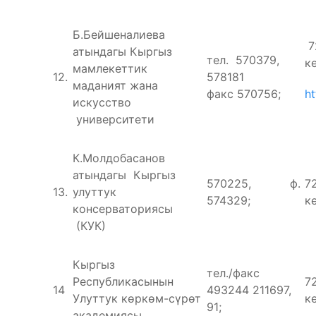
Б.Бейшеналиева
7
атындагы Кыргыз
тел. 570379,
кө
мамлекеттик
12.
578181
маданият жана
факс 570756;
ht
искусство
университети
К.Молдобасанов
атындагы Кыргыз
570225, ф.
7
13.
улуттук
574329;
кө
консерваториясы
(КУК)
Кыргыз
тел./факс
Республикасынын
7
14
493244 211697,
Улуттук көркөм-сүрөт
кө
91;
академиясы