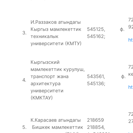
7
И.Раззаков атындагы
9
Кыргыз мамлекеттик
545125, ф.
3.
техникалык
545162;
ht
университети (КМТУ)
Кыргызский
7
мамлекеттик курулуш,
кө
транспорт жана
543561, ф.
4.
архитектура
545136;
ht
университети
(КМКТАУ)
7
К.Карасаев атындагы
218659
2
5.
Бишкек мамлекеттик
218854,