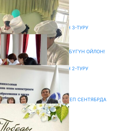
ДАЯРДЫКТАР ТАЛКУУЛАНДЫ
07.08.2026
битуриент
ЖОЖДОРГО КАБЫЛ АЛУУНУН 3-ТУРУ
БАШТАЛДЫ
27.07.2026
ӨЗҮҢДҮН КЕЛЕЧЕГИҢ ҮЧҮН БҮГҮН ОЙЛОН!
20.07.2026
ЖОЖДОРГО КАБЫЛ АЛУУНУН 2-ТУРУ
БАШТАЛДЫ
20.07.2026
едиа
СУЗАКТА 750 ОРУНДУУ МЕКТЕП СЕНТЯБРДА
ПАЙДАЛАНУУГА БЕРИЛЕТ
07.08.2025
Улуу Жеңиштин жандуу сөзү
29.04.2025