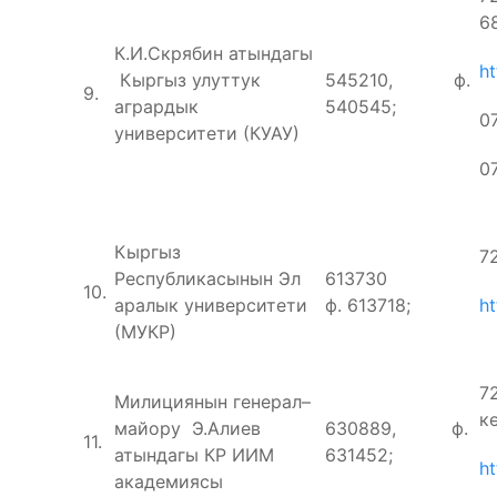
6
К.И.Скрябин атындагы
ht
Кыргыз улуттук
545210, ф.
9.
агрардык
540545;
0
университети (КУАУ)
0
Кыргыз
7
Республикасынын Эл
613730
10.
аралык университети
ф. 613718;
ht
(МУКР)
7
Милициянын генерал–
кө
майору Э.Алиев
630889, ф.
11.
атындагы КР ИИМ
631452;
h
академиясы