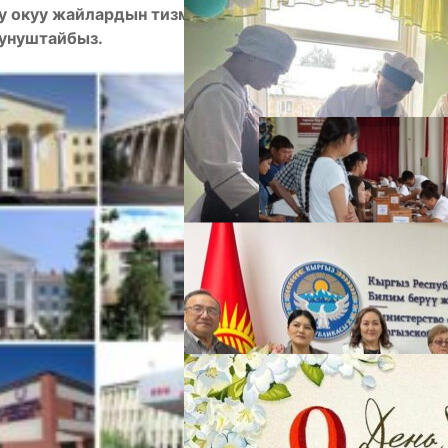
у окуу жайлардын тизмегин дареги, байланыш
сунуштайбыз.
А
М