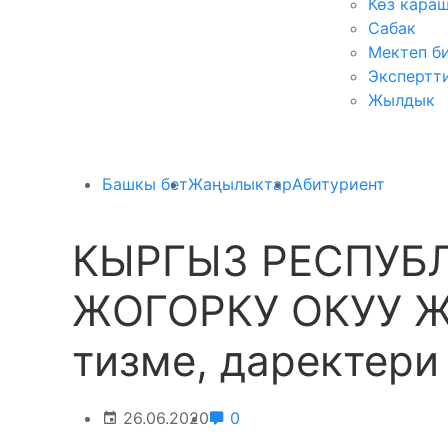
Көз кара
Сабак
Мектеп б
Экспертт
Жылдык
Башкы бет
Жаңылыктар
Абитуриент
КЫРГЫЗ РЕСПУ
ЖОГОРКУ ОКУУ Ж
тизме, даректери
26.06.2020
0