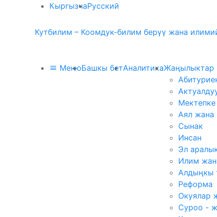
Кыргызча
Русский
Кутбилим – Коомдук-билим берүү жана илимий
Меню
Башкы бет
Аналитика
Жаңылыктар
Абитурие
Актуалду
Мектепке
Аял жана
Сынак
Инсан
Эл аралы
Илим жан
Алдыңкы 
Реформа
Окуялар 
Суроо - 