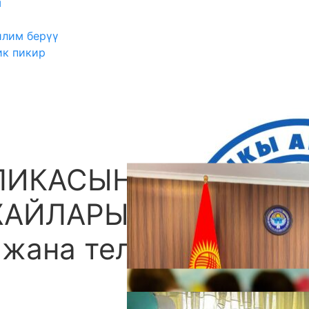
ш
илим берүү
ик пикир
БЛИКАСЫНЫН
А
АЙЛАРЫ: толук
 жана телефондору