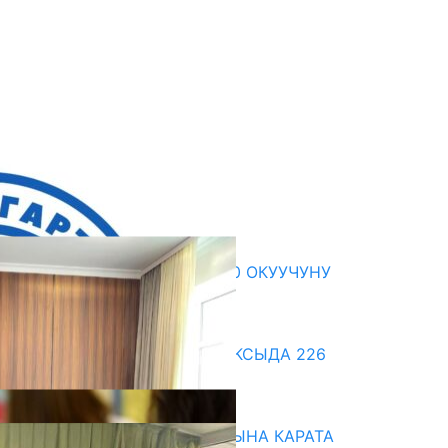
кыркы жаңылыктар
ЖЕКЕ МЕНЧИК МЕКТЕП 2300 ОКУУЧУНУ
КАНТИП «ОКУТКАН»?
07.08.2026
ДООР ӨЗГӨРТКӨН БИЛИМ: АКСЫДА 226
МУГАЛИМ ОКУУДАН ӨТТҮ
07.08.2026
НАРЫНДА ЖАҢЫ ОКУУ ЖЫЛЫНА КАРАТА