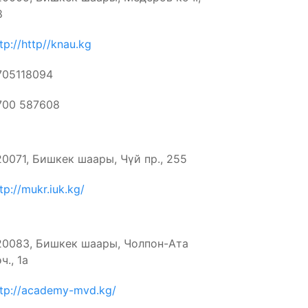
8
tp://http//knau.kg
705118094
700 587608
20071, Бишкек шаары, Чүй пр., 255
tp://mukr.iuk.kg/
20083, Бишкек шаары, Чолпон-Ата
ч., 1а
ttp://academy-mvd.kg/