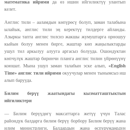
математика ийрими
да
өз
иш
ин ийгиликтүү улантып
келет
.
Англис тили – ааламдын көпүрөсү болуп, заман талабына
ылайык, англис тили эӊ керектүү тилдерге айланды.
Азыркы тапта англис тилсиз жакшы жумуштарга орношуу
кыйын болуу менен бирге, жаштар көп жаӊылыктарды
ушул тил аркылуу алууга аргасыз болууда. Ошондуктан
көпчүлүк жаштар биринчи планга англис тилин үйрөнүүнү
коюшат. Мына ушул заман талабын эске алып,
«English
Time» англис тили ийрими
окуучулар менен тынымсыз иш
алып барууда.
Билим берүү жаатындагы кызматташтыктын
ийгиликтери
— Билим берүүдөгү максаттарга жетүү үчүн Талас
райондук балдарга билим берүү борбору Билим берүү жана
илим министрлиги, Балдардын жана өспүрүмдөрдүн