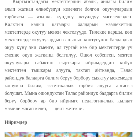
— Кыргызстандагы мектептердин абалы, андагы билим
алып жаткан өлкөбүздүн келечеги болгон окуучулардын
тарбиясы — азыркы күндөгү актуалдуу маселелерден.
Калктын калың катмары балдарын мамлекеттик
мектептерде окутуу менен чектелүүдө. Тилекке каршы, көп
мектептерде окуучулардын санынын көптүгүнөн балдардын
окуу күнү эки сменге, ал тургай кээ бир мектептерде үч
сменде окуп жатканы белгилүү. Ошол себептен, мектеп
окуучулары сабактан сырткары ийримдердин көбүн
мектептен тышкары алууга, тактап айтканда, Талас
райондук балдарга билим берүү борбору сыяктуу мекемеден
кошумча билим, эстетикалык тарбия алууга аргасыз
болушат. Мына ошондуктан Талас райондук балдарга билим
берүү борбору ар бир ийримге педагогикалык кылдат
мамиле жасап келет, — дейт жетекчи.
Ийримдер