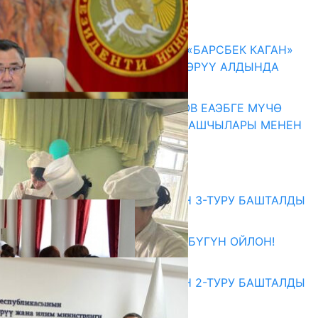
ЗОМБУЛУКТАН КОРГОО
07.08.2026
КЫРГЫЗ ТАРЫХЫ ТАСМАДА: «БАРСБЕК КАГАН»
КӨРКӨМ ТАСМАСЫ ЖАРЫК КӨРҮҮ АЛДЫНДА
07.08.2026
ПРЕЗИДЕНТ САДЫР ЖАПАРОВ ЕАЭБГЕ МҮЧӨ
МАМЛЕКЕТТЕРДИН ӨКМӨТ БАШЧЫЛАРЫ МЕНЕН
ЖОЛУГУШТУ
07.08.2026
Абитуриент
ЖОЖДОРГО КАБЫЛ АЛУУНУН 3-ТУРУ БАШТАЛДЫ
27.07.2026
ӨЗҮҢДҮН КЕЛЕЧЕГИҢ ҮЧҮН БҮГҮН ОЙЛОН!
20.07.2026
ЖОЖДОРГО КАБЫЛ АЛУУНУН 2-ТУРУ БАШТАЛДЫ
20.07.2026