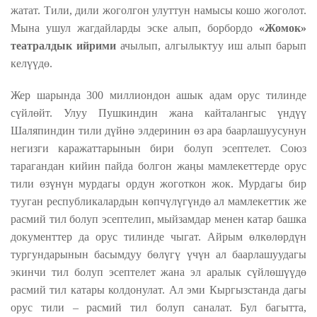
жатат. Тили, дили жоголгон улуттун намысы кошо жоголот.
Мына ушул жагдайларды эске алып,
борбордо
«Жомок»
театралдык ийрими
ачылып, алгылыктуу иш алып барып
келүүдө.
Жер шарында 300 миллиондон ашык адам орус тилинде
сүйлөйт. Улуу Пушкиндин жана кайталангыс үндүү
Шаляпиндин тили дүйнө элдеринин өз ара баарлашуусунун
негизги каражаттарынын бири болуп эсептелет. Союз
тарагандан кийин пайда болгон жаңы мамлекеттерде орус
тили өзүнүн мурдагы ордун жоготкон жок. Мурдагы бир
тууган республикалардын көпчүлүгүндө ал мамлекеттик же
расмий тил болуп эсептелип, мыйзамдар менен катар башка
документтер да орус тилинде чыгат. Айрым өлкөлөрдүн
тургундарынын басымдуу бөлүгү үчүн ал баарлашуудагы
экинчи тил болуп эсептелет жана эл аралык сүйлөшүүдө
расмий тил катары колдонулат. Ал эми Кыргызстанда дагы
орус тили – расмий тил болуп саналат. Бул багытта,