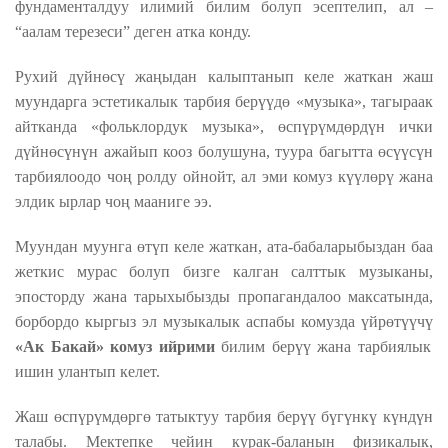
фундаменталдуу илимий билим болуп эсептелип, ал –
“аалам терезеси” деген атка конду.
Рухий дүйнөсү жаңыдан калыптанып келе жаткан жаш
муундарга эстетикалык тарбия берүүдө «музыка», тагыраак
айтканда «фольклордук музыка», өспүрүмдөрдүн ички
дүйнөсүнүн ажайып кооз болушуна, туура багытта өсүүсүн
тарбиялоодо чоң ролду ойнойт, ал эми комуз күүлөрү жана
элдик ырлар чоң мааниге ээ.
Муундан муунга өтүп келе жаткан, ата-бабаларыбыздан баа
жеткис мурас болуп бизге калган салттык музыканы,
эпосторду жана тарыхыбызды пропагандалоо максатында,
борбордо кыргыз эл музыкалык аспабы комузда үйрөтүүчү
«Ак Бакай» комуз ийрими
билим берүү жана тарбиялык
ишин улантып келет.
Жаш өспүрүмдөргө татыктуу тарбия берүү бүгүнкү күндүн
талабы. Мектепке чейин курак-баланын физикалык,