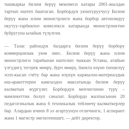
тышкаркы билим берүү мекемеси катары 2001-жылдан
тартып иштеп баштаган. Борбордун уюштуруучусу Билим
берүү жана илим министрлиги жана борбор автономдуу
окутуу-тарбиялоо комплекси катарында министрликтин
буйругуна ылайык түзүлгөн.
— Талас райондук балдарга билим берүү борбору
коммерциялык уюм эмес. Билим берүү жана илим
министрлиги тарабынан иштелип чыккан Уставы, атайын
үлгүдөгү тегерек мөөрү, бурч мөөрү, банкта өзүнө тиешелүү
эсеп-кысап счёту бар жана өзүнүн каржылоо-материалдык
иш-аракеттерин камсыздоо максатында билим берүү
кызматын жүргүзөт. Борбордун менчигинин түрү –
мамлекеттик болуп саналат. Борбордо жалпысынан 20
педагогикалык жана 6 техникалык тейлөөчү кызматкерлер
бар. Алардын ичнен 8 эл агартуунун отличниги, 1 аспирант
жана 1 магистр эмгектенишет, — дейт директор.