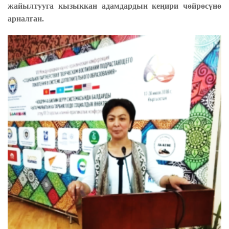
жайылтууга кызыккан адамдардын кеңири чөйрөсүнө
арналган.