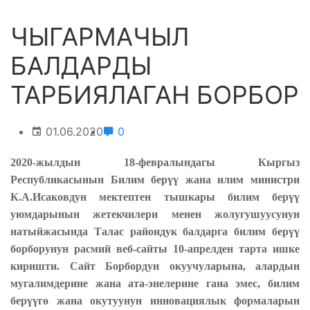
ЧЫГАРМАЧЫЛ
БАЛДАРДЫ
ТАРБИЯЛАГАН БОРБОР
01.06.2020
0
2020-жылдын 18-февралындагы Кыргыз
Республикасынын Билим берүү жана илим министри
К.А.Исаковдун мектептен тышкары билим берүү
уюмдарынын жетекчилери менен жолугушуусунун
натыйжасында Талас райондук балдарга билим берүү
борборунун расмий веб-сайты 10-апрелден тарта ишке
киришти. Сайт Борбордун окуучуларына, алардын
мугалимдерине жана ата-энелерине гана эмес, билим
берүүгө жана окутуунун инновациялык формаларын