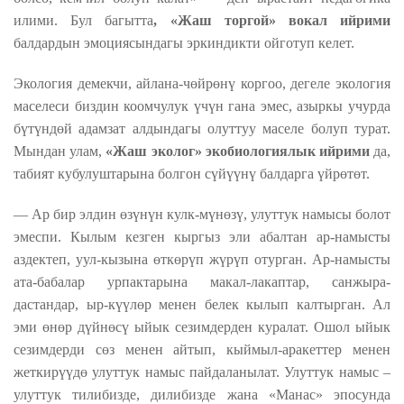
илими. Бул багытта
, «Жаш торгой» вокал ийрими
балдардын эмоциясындагы эркиндикти ойготуп келет.
Экология демекчи, айлана-чөйрөнү коргоо, дегеле экология
маселеси биздин коомчулук үчүн гана эмес, азыркы учурда
бүтүндөй адамзат алдындагы олуттуу маселе болуп турат.
Мындан улам,
«Жаш эколог» экобиологиялык ийрими
да,
табият кубулуштарына болгон сүйүүнү балдарга үйрөтөт.
— Ар бир элдин өзүнүн кулк-мүнөзү, улуттук намысы болот
эмеспи. Кылым кезген кыргыз эли абалтан ар-намысты
аздектеп, уул-кызына өткөрүп жүрүп отурган. Ар-намысты
ата-бабалар урпактарына макал-лакаптар, санжыра-
дастандар, ыр-күүлөр менен белек кылып калтырган. Ал
эми өнөр дүйнөсү ыйык сезимдерден куралат. Ошол ыйык
сезимдерди сөз менен айтып, кыймыл-аракеттер менен
жеткирүүдө улуттук намыс пайдаланылат. Улуттук намыс –
улуттук тилибизде, дилибизде жана «Манас» эпосунда