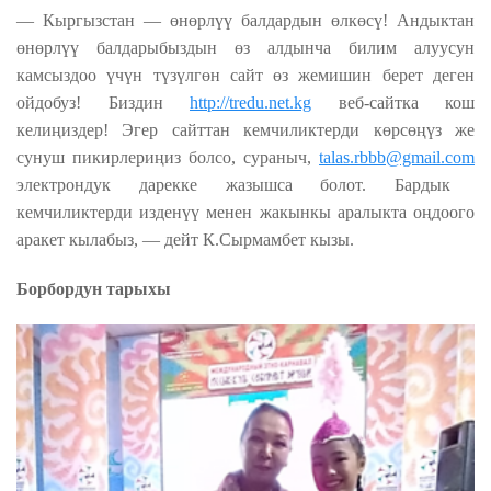
— Кыргызстан — өнөрлүү балдардын өлкөсү! Андыктан
өнөрлүү балдарыбыздын өз алдынча билим алуусун
камсыздоо үчүн түзүлгөн сайт өз жемишин берет деген
ойдобуз! Биздин
http://tredu.net.kg
веб-сайтка кош
келиңиздер! Эгер сайттан кемчиликтерди көрсөңүз же
сунуш пикирлериңиз болсо, сураныч,
talas.rbbb@gmail.com
электрондук дарекке жазышса болот. Бардык
кемчиликтерди изденүү менен жакынкы аралыкта оңдоого
аракет кылабыз, — дейт К.Сырмамбет кызы.
Борбордун тарыхы