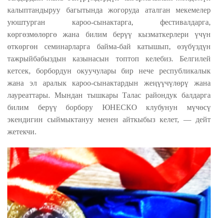
калыптандыруу багытында жогоруда аталган мекемелер
уюштурган кароо-сынактарга, фестивалдарга,
көргөзмөлөргө жана билим берүү кызматкерлери үчүн
өткөргөн семинарларга байма-бай катышып, өзүбүздүн
тажрыйбабыздын казынасын топтоп келебиз. Белгилей
кетсек, борбордун окуучулары бир нече республикалык
жана эл аралык кароо-сынактардын жеңүүчүлөрү жана
лауреаттары. Мындан тышкары Талас райондук балдарга
билим берүү борбору ЮНЕСКО клубунун мүчөсү
экендигин сыймыктануу менен айткыбыз келет, — дейт
жетекчи.