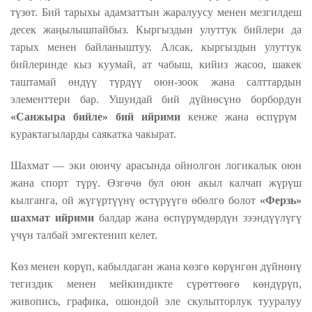
түзөт. Бий тарыхы адамзаттын жаралуусу менен мезгилдеш
десек жаңылышпайбыз. Кыргыздын улуттук бийлери да
тарых менен байланыштуу. Алсак, кыргыздын улуттук
бийлеринде кыз куумай, ат чабыш, кийиз жасоо, шакек
таштамай өндүү түрдүү оюн-зоок жана салттардын
элементтери бар. Ушундай бий дүйнөсүнө борбор
дун
«Санжыра бийле» бий ийрими
кенже жана өспүрүм
курактагыларды саякатка чакырат.
Шахмат — эки оюнчу арасында ойнолгон логикалык оюн
жана спорт түрү. Өзгөчө бул оюн акыл калчап жүрүш
кылганга, ой жүгүртүүнү өстүрүүгө өбөлгө болот
«Ферзь»
шахмат ийрими
балдар жана өспүрүмдөрдүн зээндүүлүгү
үчүн талбай эмгектенип келет.
К
өз менен көрүп, кабылдаган жана көзгө көрүнгөн дүйнөнү
тегиздик менен мейкиндикте сүрөттөөгө көндүрүп,
живопись, графика, ошондой эле скульпторлук тууралуу