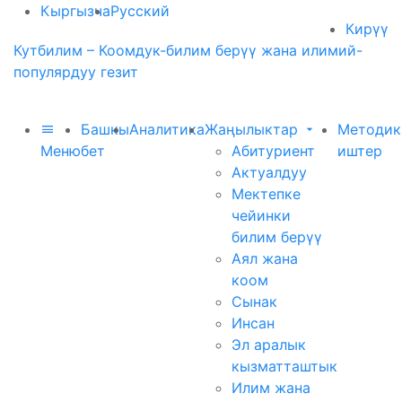
Кыргызча
Русский
Кирүү
Кутбилим – Коомдук-билим берүү жана илимий-
популярдуу гезит
Башкы
Аналитика
Жаңылыктар
Методик
Меню
бет
Абитуриент
иштер
Актуалдуу
Мектепке
чейинки
билим берүү
Аял жана
коом
Сынак
Инсан
Эл аралык
кызматташтык
Илим жана