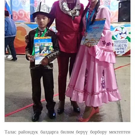
Талас райондук балдарга билим берүү борбору мектептен