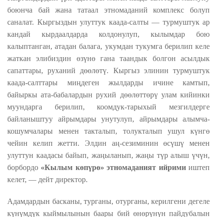
боюнча бай жана татаал этномаданий комплекс болуп
саналат. Кыргыздын улуттук каада-салты — турмуштук ар
кандай кырдаалдарда колдонулуп, кылымдар бою
калыптанган, атадан балага, укумдан тукумга берилип келе
жаткан элибиздин өзүнө гана таандык болгон асылдык
сапаттары, руханий дөөлөтү. Кыргыз элинин турмуштук
каада-салттары миңдеген жылдарды ичине камтып,
байыркы ата-бабалардын рухий дөөлөттөрү улам кийинки
муундарга берилип, коомдук-тарыхый мезгилдерге
байланыштуу айрымдары унутулуп, айрымдары алымча-
кошумчалары менен такталып, толукталып ушул күнгө
чейин келип жетти. Элдин аң-сезиминин өсүшү менен
улуттун каадасы байып, жаңыланып, жаңы түр алыш үчүн,
борбордо
«Кылым көпүрө» этномаданият ийрими
иштеп
келет, — дейт директор.
Адамдардын басканы, турганы, отурганы, керилгени дегеле
күнүмдүк кыймылынын баары бий өнөрүнүн пайдубалын