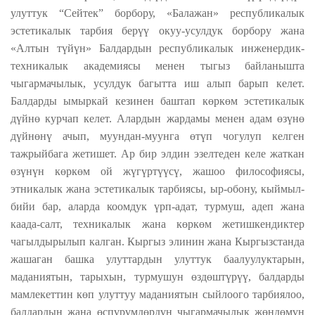
улуттук “Сейтек” борбору, «Балажан» республикалык
эстетикалык тарбия берүү окуу-усулдук борбору жана
«Алтын түйүн» Балдардын республикалык инженердик-
техникалык академиясы менен тыгыз байланышта
чыгармачылык, усулдук багытта иш алып барып келет.
Балдарды ымыркай кезинен баштап көркөм эстетикалык
дүйнө курчап келет. Алардын жардамы менен адам өзүнө
дүйнөнү ачып, муундан-муунга өтүп чогулуп келген
тажрыйбага жетишет. Ар бир элдин эзелтеден келе жаткан
өзүнүн көркөм ой жүгүртүүсү, жашоо философиясы,
этникалык жана эстетикалык тарбиясы, ыр-обону, кыймыл-
бийи бар, аларда коомдук үрп-адат, турмуш, адеп жана
каада-салт, техникалык жана көркөм жетишкендиктер
чагылдырылып калган. Кыргыз элинин жана Кыргызстанда
жашаган башка улуттардын улуттук баалуулуктарын,
маданиятын, тарыхын, турмушун өздөштүрүү, балдарды
мамлекеттин көп улуттуу маданиятын сыйлоого тарбиялоо,
балдардын жана өспүрүмдөрдүн чыгармачылык жөндөмүн