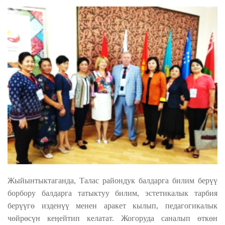
Жыйынтыктаганда, Талас райондук балдарга билим берүү
борбору балдарга татыктуу билим, эстетикалык тарбия
берүүгө изденүү менен аракет кылып, педагогикалык
чөйрөсүн кеӊейтип келатат. Жогоруда саналып өткөн