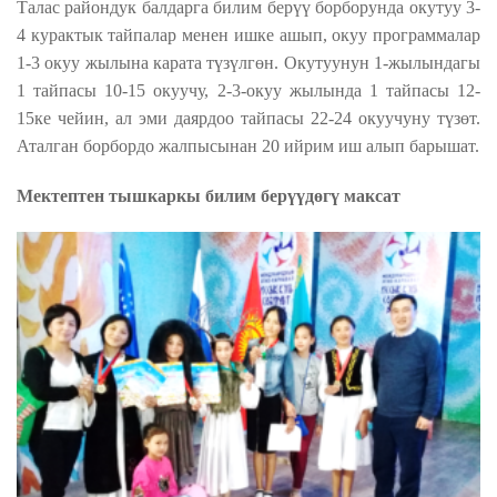
Талас райондук балдарга билим берүү борборунда окутуу 3-
4 курактык тайпалар менен ишке ашып, окуу программалар
1-3 окуу жылына карата түзүлгөн. Окутуунун 1-жылындагы
1 тайпасы 10-15 окуучу, 2-3-окуу жылында 1 тайпасы 12-
15ке чейин, ал эми даярдоо тайпасы 22-24 окуучуну түзөт.
Аталган борбордо жалпысынан 20 ийрим иш алып барышат.
Мектептен тышкаркы билим берүүдөгү максат