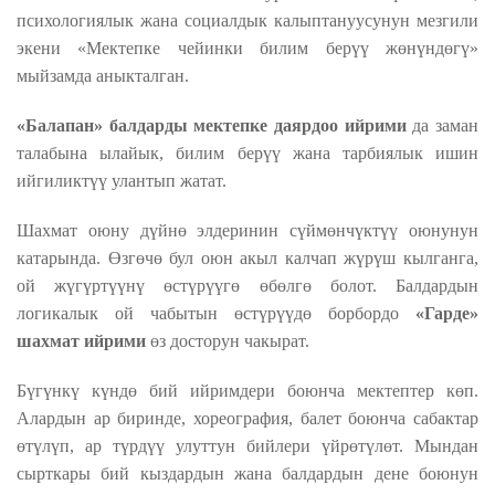
психологиялык жана социалдык калыптануусунун мезгили
экени «Мектепке чейинки билим берүү жөнүндөгү»
мыйзамда аныкталган.
«Балапан» балдарды мектепке даярдоо ийрими
да
заман
талабына ылайык, билим берүү жана тарбиялык ишин
ийгиликтүү улантып жатат.
Шахмат оюну дүйнө элдеринин сүймөнчүктүү оюнунун
катарында. Өзгөчө бул оюн акыл калчап жүрүш кылганга,
ой жүгүртүүнү өстүрүүгө өбөлгө болот. Балдардын
логикалык ой чабытын өстүрүүдө
борбордо
«Гарде»
шахмат ийрими
өз досторун чакырат.
Бүгүнкү күндө бий ийримдери боюнча мектептер көп.
Алардын ар биринде, хореография, балет боюнча сабактар
өтүлүп, ар түрдүү улуттун бийлери үйрөтүлөт. Мындан
сырткары бий кыздардын жана балдардын дене боюнун