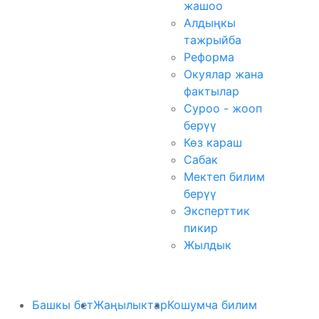
жашоо
Алдыңкы
тажрыйба
Реформа
Окуялар жана
фактылар
Суроо - жооп
берүү
Көз караш
Сабак
Мектеп билим
берүү
Эксперттик
пикир
Жылдык
Башкы бет
Жаңылыктар
Кошумча билим