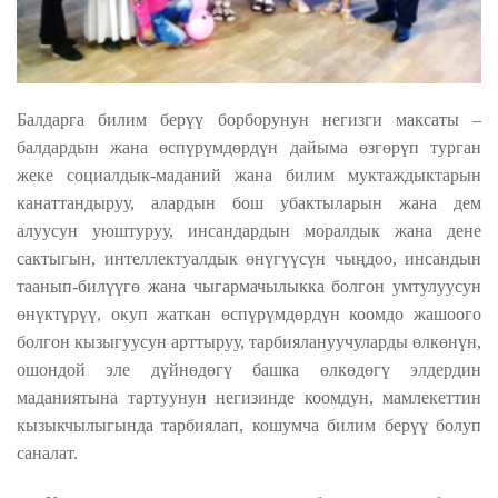
Балдарга билим берүү борборунун негизги максаты –
балдардын жана өспүрүмдөрдүн дайыма өзгөрүп турган
жеке социалдык-маданий жана билим муктаждыктарын
канаттандыруу, алардын бош убактыларын жана дем
алуусун уюштуруу, инсандардын моралдык жана дене
сактыгын, интеллектуалдык өнүгүүсүн чыңдоо, инсандын
таанып-билүүгө жана чыгармачылыкка болгон умтулуусун
өнүктүрүү, окуп жаткан өспүрүмдөрдүн коомдо жашоого
болгон кызыгуусун арттыруу, тарбиялануучуларды өлкөнүн,
ошондой эле дүйнөдөгү башка өлкөдөгү элдердин
маданиятына тартуунун негизинде коомдун, мамлекеттин
кызыкчылыгында тарбиялап, кошумча билим берүү болуп
саналат.