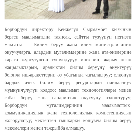
Борбордун директору Кенжегүл Сырмамбет кызынын
берген маалыматына таянсак,
сайтты түзүүнүн негизги
максаты —
Билим берүү жана илим министрлигинин
окуучуларга, алардын мугалимдерине жана ата-энелерине
карата жүргүзүлгөн түшүндүрүү иштерин, жарыяланган
жаңылыктарын, аралыктан билим берүүнү өнүктүрүү
боюнча иш-аракеттерин өз убагында чагылдыруу; өлкөнүн
бардык ачык билим берүү ресурстарын пайдалануу
мүмкүнчүлүгүн колдоо; маалымат технологиялары менен
сабак берүү жана санариптик окутууну өздөштүрүү;
Борбордун мугалимдеринин маалыматтык-
коммуникациялык жана технологиялык компетенциясын
жогорулатуу; мектептен тышкаркы кошумча билим берүү
мекемелери менен тажрыйба алмашуу.