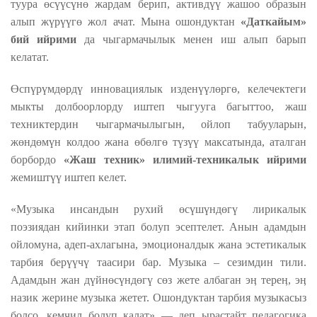
туура өсүүсүнө жардам берип, активдүү жашоо образын
алып жүрүүгө жол ачат.
Мына ошондуктан
«Даткайым»
бий ийрими
да чыгармачылык менен иш алып барып
келатат.
Өспүрүмдөрдү инновациялык изденүүлөргө, келечектеги
мыкты долбоорлорду иштеп чыгууга багыттоо, жаш
техниктердин чыгармачылыгын, ойлоп табууларын,
жөндөмүн колдоо жана өбөлгө түзүү максатында,
аталган
борбордо
«Жаш техник» илимий-техникалык ийрими
жемиштүү иштеп келет.
«Музыка инсандын рухий өсүшүндөгү лирикалык
поэзиядан кийинки этап болуп эсептелет. Анын адамдын
ойломуна, адеп-ахлагына, эмоционалдык жана эстетикалык
тарбия берүүчү таасири бар. Музыка – сезимдин тили.
Адамдын жан дүйнөсүндөгү сөз жете албаган эӊ тереӊ, эӊ
назик жерине музыка жетет. Ошондуктан тарбия музыкасыз
болсо, кемчил болуп калат» — деп ырастайт педагогика