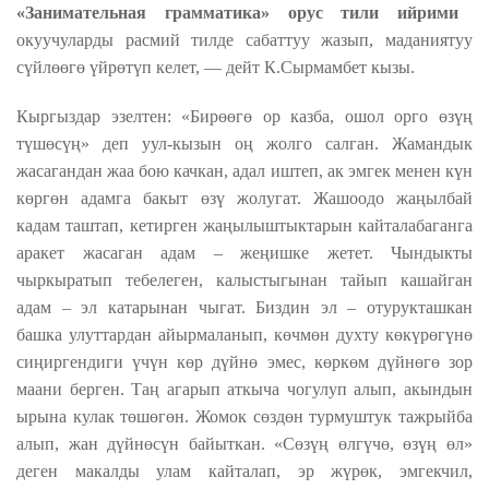
«Занимательная грамматика» орус тили ийрими
окуучуларды расмий тилде сабаттуу жазып, маданиятуу
сүйлөөгө үйрөтүп келет, — дейт К.Сырмамбет кызы.
Кыргыздар эзелтен: «Бирөөгө ор казба, ошол орго өзүң
түшөсүң» деп уул-кызын оң жолго салган. Жамандык
жасагандан жаа бою качкан, адал иштеп, ак эмгек менен күн
көргөн адамга бакыт өзү жолугат. Жашоодо жаңылбай
кадам таштап, кетирген жаңылыштыктарын кайталабаганга
аракет жасаган адам – жеңишке жетет. Чындыкты
чыркыратып тебелеген, калыстыгынан тайып кашайган
адам – эл катарынан чыгат. Биздин эл – отурукташкан
башка улуттардан айырмаланып, көчмөн духту көкүрөгүнө
сиңиргендиги үчүн көр дүйнө эмес, көркөм дүйнөгө зор
маани берген. Таң агарып аткыча чогулуп алып, акындын
ырына кулак төшөгөн. Жомок сөздөн турмуштук тажрыйба
алып, жан дүйнөсүн байыткан. «Сөзүң өлгүчө, өзүң өл»
деген макалды улам кайталап, эр жүрөк, эмгекчил,