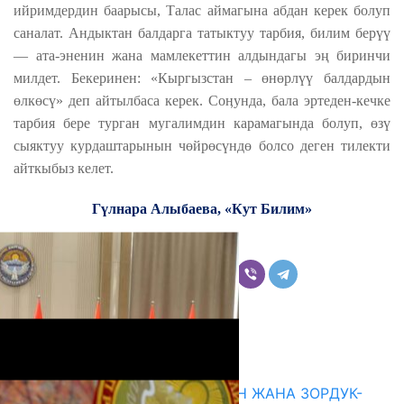
ийримдердин баарысы, Талас аймагына абдан керек болуп
саналат. Андыктан балдарга татыктуу тарбия, билим берүү
— ата-эненин жана мамлекеттин алдындагы эң биринчи
милдет. Бекеринен: «Кыргызстан – өнөрлүү балдардын
өлкөсү» деп айтылбаса керек. Соӊунда, бала эртеден-кечке
тарбия бере турган мугалимдин карамагында болуп, өзү
сыяктуу курдаштарынын чөйрөсүндө болсо деген тилекти
айткыбыз келет.
Гүлнара Алыбаева, «Кут Билим»
Бөлүшүү
Комментарийлер
Акыркы жаңылыктар
ГЕНДЕРДИК БАСМЫРЛООДОН ЖАНА ЗОРДУК-