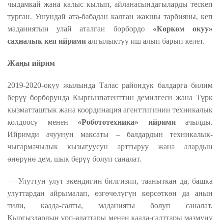
чыдамкай жана калыс кылып, айланасындагыларды тескеп
турган. Ушундай ата-бабадан калган жакшы тарбияны, кеп
маданиятын улай
аталган борбордо
«Көркөм окуу»
сахналык кеп ийрими
алгылыктуу иш алып барып келет.
Жаңы ийрим
2019-2020-окуу жылында Т
алас райондук
б
алдарга билим
берүү борборунда Кыргызпатенттин демилгеси жана Түрк
кызматташтык жана координация агенттигинин техникалык
колдоосу менен
«Робототехника» ийрими
ачылды.
Ийримди ачуунун максаты – балдардын техникалык-
чыгармачылык кызыгуусун арттыруу жана алардын
өнөрүнө дем, шык берүү болуп саналат.
— Улуттун улут экендигин билгизип, тааныткан да, башка
улуттардан айрымалап, өзгөчөлүгүн көрсөткөн да анын
тили, каада-салты, маданияты болуп саналат.
Кыргыздардын үрп-адаттары менен каада-салттары мазмуну