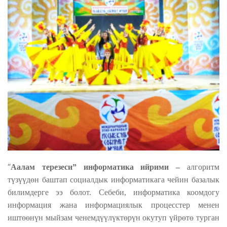
“
Аалам терезеси” информатика ийрими –
алгоритм
түзүүдөн баштап социалдык информатикага чейин базалык
билимдерге ээ болот. Себеби, информатика коомдогу
информация жана информациялык процесстер менен
иштөөнүн мыйзам ченемдүүлүктөрүн окутуп үйрөтө турган