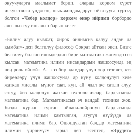
окуучуларга маалымат берип, аларды көркөм сүрөт
искусствого үндөгөн, шык-жөндөмдөрүн ойготууга түрткү
болгон
«Чебер колдор» көркөм өнөр ийрими
борбор
до
алгылыктуу иш алып барып келет.
«Билим алуу кымбат, бирок билимсиз калуу андан да
кымбат»- деп белгилүү философ Сократ айткан экен. Бизге
белгилүү болгон илимдердин бири математика жөнүндө сөз
кылсак, математика илими инсандардын жашоосунда эң
чоң роль ойнойт. Ал кээ бир адамдар үчүн оор сезилет, кээ
бирөөлөрү үчүн жашоосунда ар күнү колдонулуп келе
жаткан мисалы, мүнөт, саат, күн, ай, жыл же сатып алуу,
сатуу, биз колдонуп жаткан технологиялар, бардыгында
математика бар. Математикасыз эч кандай техника жок.
Бизди курчап турган айлана-чөйрөнүн бардыгында
математика илими камтылган, атүгүл өзүбүздө да
математика илими бар. Ошондуктан балдар математика
илимин үйрөнүүсү зарыл деп эсептеп,
«Эрудит»