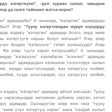
рдү өзгөрткүлө!”, -деп сүрөөн салып, чакырык
лор да сизге тийишип жатса керек?
өн” адамдарбы? А чынында, “өзгөргөн” адамдарды
айбыз? Эгер
“Тууну өзгөрткөндөн мурун өзүңөрдү
дар өздөрү “өзгөргөн” адамдар болсо, анда эмне
аны өзгөртүүгө каршы болуп жатышат? Эгер алар
үчүн бизден “өзгөрүүнү” талап кылышууда? Алар
? Же алар тууга карап өзгөрүшөбү? А чынында,
мдар “өзгөрүүнү” каалабаган “эскичил” адамдар
жаңычыл” адамдардын келишине тоскоолдук кылып
ей, жазды алыстаткандай, жаз өзгөргүсү келбей,
елбей, күздү ысыткандай, күз өзгөргүсү келбей,
ол өздөрү “өзгөргөн” адамдар айтып жатышат. Тууну
ы карасаңыздар негизинен дүйнөнү көргөн, китеп
мдүү адамдар. Ошондуктан алар жөн гана “тууну
ы “эмне үчүн өзгөртүш керек” жана “кандай кылып