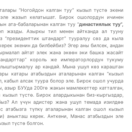
талары “Ногойдон калган туу” кызыл түстө экени
 эле жазып келатышат. Бирок ошолордун ичинен
н ата-бабаларынан калган туу “
династиялык туу”,
еп жазды. Азыркы тил менен айтканда ал тууну
из “президенттик штандарт” тууралуу сөз да кыла
керек экенин да билбейбиз? Эгер аны билсек, андан
йырмалап айтат элек жана экөөн эки башка жасайт
тандарттар” король же императорлордун тукуму
алыштырмалуу ар кандай. Мына ушул көз караштан
тары катары атабыздын аталарынан калган “кызыл
, кабыл алсак туура болор эле. Бирок ошол учурда
ы, азыр БУУда 200гө жакын мамлекеттер катталган,
 кызыл түстө. Бирок алардыкынан биз-кыргыздар,
быз? Ал үчүн адистер жана ушул темада изилдөө
с атабызга түпкү аталарынан калган ошол кызыл
ни) аныкташ керек. Анткени, Манас атабыздын эле
ызыл түстө болгон.