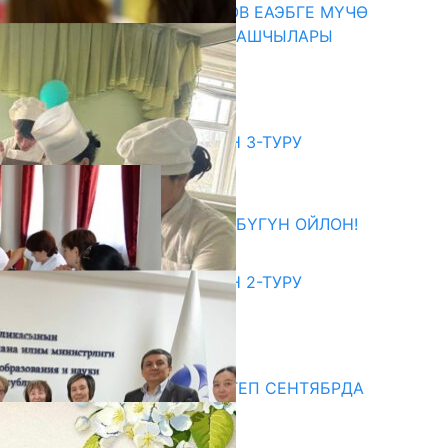
ПРЕЗИДЕНТ САДЫР ЖАПАРОВ ЕАЭБГЕ МҮЧӨ
МАМЛЕКЕТТЕРДИН ӨКМӨТ БАШЧЫЛАРЫ
МЕНЕН ЖОЛУГУШТУ
07.08.2026
битуриент
ЖОЖДОРГО КАБЫЛ АЛУУНУН 3-ТУРУ
БАШТАЛДЫ
27.07.2026
ӨЗҮҢДҮН КЕЛЕЧЕГИҢ ҮЧҮН БҮГҮН ОЙЛОН!
20.07.2026
ЖОЖДОРГО КАБЫЛ АЛУУНУН 2-ТУРУ
БАШТАЛДЫ
20.07.2026
едиа
СУЗАКТА 750 ОРУНДУУ МЕКТЕП СЕНТЯБРДА
ПАЙДАЛАНУУГА БЕРИЛЕТ
07.08.2025