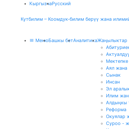
Кыргызча
Русский
Кутбилим – Коомдук-билим берүү жана илимий
Меню
Башкы бет
Аналитика
Жаңылыктар
Абитурие
Актуалду
Мектепке
Аял жана
Сынак
Инсан
Эл аралы
Илим жан
Алдыңкы 
Реформа
Окуялар 
Суроо - 