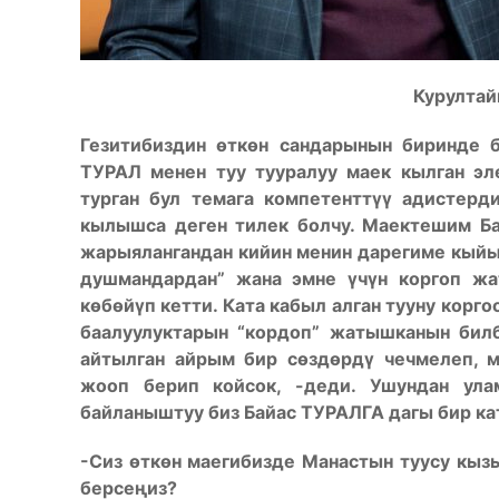
Курултай
Гезитибиздин өткөн сандарынын биринде б
ТУРАЛ менен туу тууралуу маек кылган эл
турган бул темага компетенттүү адистер
кылышса деген тилек болчу. Маектешим Ба
жарыялангандан кийин менин дарегиме кыйыр 
душмандардан” жана эмне үчүн коргоп жа
көбөйүп кетти. Ката кабыл алган тууну корг
баалуулуктарын “кордоп” жатышканын бил
айтылган айрым бир сөздөрдү чечмелеп, м
жооп берип койсок, -деди. Ушундан ула
байланыштуу биз Байас ТУРАЛГА дагы бир 
-Сиз өткөн маегибизде Манастын туусу кыз
берсеңиз?