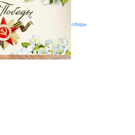
Улуу Жеңиштин жандуу сөзү
29.04.2025
Награды в преддверии Дня Победы
29.04.2025