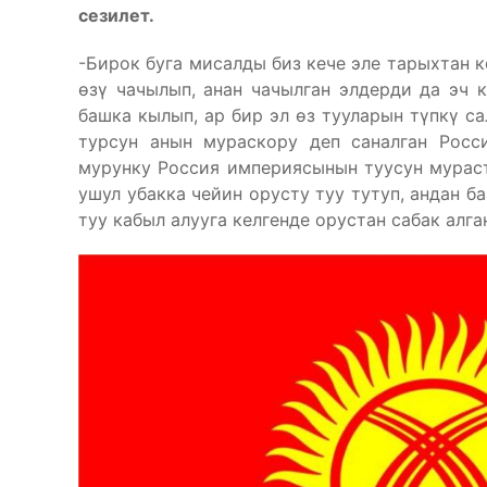
сезилет.
-Бирок буга мисалды биз кече эле тарыхтан к
өзү чачылып, анан чачылган элдерди да эч 
башка кылып, ар бир эл өз тууларын түпкү с
турсун анын мураскору деп саналган Росси
мурунку Россия империясынын туусун мураст
ушул убакка чейин орусту туу тутуп, андан ба
туу кабыл алууга келгенде орустан сабак алга