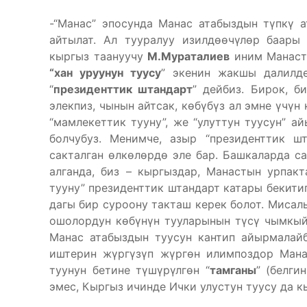
-“Манас” эпосунда Манас атабыздын түпкү а
айтылат. Ал тууралуу изилдөөчүлөр баары
кыргыз таануучу
М.Мураталиев
иним Манасты
“хан уруунун туусу
” экенин жакшы далилд
“
президенттик штандарт
” дейбиз. Бирок, б
элекпиз, чынын айтсак, көбүбүз ал эмне үчүн 
“мамлекеттик тууну”, же “улуттун туусун” а
болчубуз. Менимче, азыр “президенттик ш
сакталган өлкөлөрдө эле бар. Башкаларда с
алганда, биз – кыргыздар, Манастын урпак
тууну” президенттик штандарт катары бекитип
дагы бир суроону такташ керек болот. Мисал
ошолордун көбүнүн тууларынын түсү чымкый
Манас атабыздын туусун кантип айырмалай
иштерин жүргүзүп жүргөн илимпоздор Мана
туунун бетине түшүрүлгөн “
тамганы
” (белги
эмес, Кыргыз ичинде Ички улустун туусу да к