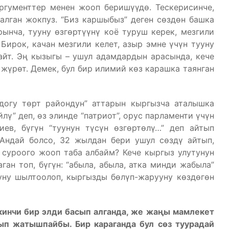
ргументтер менен жооп беришүүдө. Тескерисинче,
алган жокпуз. “Биз каршыбыз” деген сөздөн башка
ынча, тууну өзгөртүүнү коё туруш керек, мезгили
 Бирок, качан мезгили келет, азыр эмне үчүн тууну
айт. Эң кызыгы – ушул адамдардын арасында, кече
 жүрөт. Демек, бул бир илимий көз карашка таянган
догу төрт райондун” аттарын кыргызча аталышка
ү” деп, өз элинде “патриот”, орус парламенти үчүн
иев, бүгүн “туунун түсүн өзгөртөлү…” деп айтып
 Андай болсо, 32 жылдан бери ушул сөздү айтып,
 суроого жооп таба албайм? Кече кыргыз улутунун
ан топ, бүгүн: “абыла, абыла, атка минди жабыла”
уну шылтоолоп, кыргызды бөлүп-жарууну көздөгөн
экинчи бир элди басып алганда, же жаңы мамлекет
тып жатышпайбы. Бир караганда бул сөз туурадай