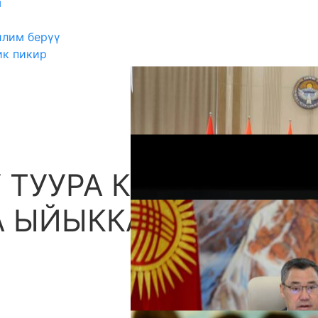
ш
илим берүү
ик пикир
У ТУУРА КАБЫЛ
А
А ЫЙЫККА