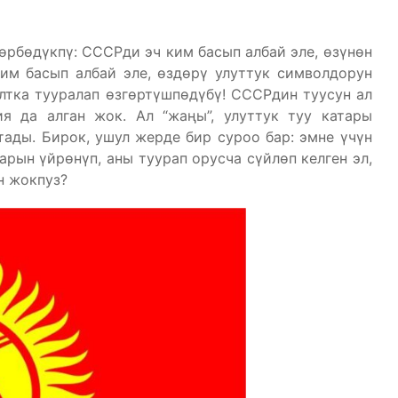
өрбөдүкпү: СССРди эч ким басып албай эле, өзүнөн
ким басып албай эле, өздөрү улуттук символдорун
алтка тууралап өзгөртүшпөдүбү! СССРдин туусун ал
я да алган жок. Ал “жаңы”, улуттук туу катары
ады. Бирок, ушул жерде бир суроо бар: эмне үчүн
арын үйрөнүп, аны туурап орусча сүйлөп келген эл,
н жокпуз?