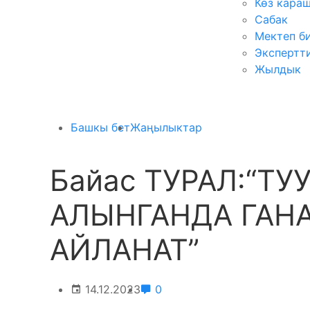
Көз кара
Сабак
Мектеп б
Экспертт
Жылдык
Башкы бет
Жаңылыктар
Байас ТУРАЛ:“ТУ
АЛЫНГАНДА ГАН
АЙЛАНАТ”
14.12.2023
0