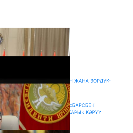
кыркы жаңылыктар
ГЕНДЕРДИК БАСМЫРЛООДОН ЖАНА ЗОРДУК-
ЗОМБУЛУКТАН КОРГОО
07.08.2026
КЫРГЫЗ ТАРЫХЫ ТАСМАДА: «БАРСБЕК
КАГАН» КӨРКӨМ ТАСМАСЫ ЖАРЫК КӨРҮҮ
АЛДЫНДА
07.08.2026