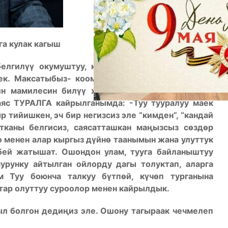
га кулак кагыш
елгилүү окумуштуу, кыргыз таануучу, акын Баяс
ек. Максатыбыз- коомчулуктун бүйүрүн кызытып
дин мамилесин билүү жана салмак менен мамиле
яс ТУРАЛГА кайрылганымда: -Туу тууралуу маек
тийишкен, эч бир негизсиз эле “кимден”, “кандай
тканы белгисиз, саясатташкан маңызсыз сөздөр
оо менен алар кыргыз дүйнө таанымын жана улуттук
бей жатышат. Ошондон улам, тууга байланыштуу
урунку айтылган ойлорду дагы толуктап, аларга
м Туу боюнча талкуу бүтпөй, күчөп турганына
катар олуттуу суроолор менен кайрылдык.
ыл болгон дедиңиз эле. Ошону тагыраак чечмелеп