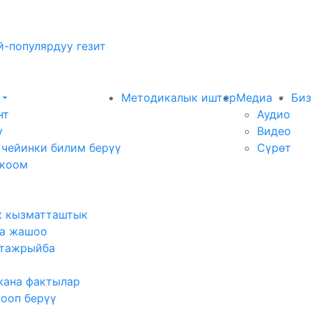
-популярдуу гезит
Методикалык иштер
Медиа
Биз
нт
Аудио
у
Видео
 чейинки билим берүү
Сүрөт
 коом
к кызматташтык
а жашоо
тажрыйба
жана фактылар
жооп берүү