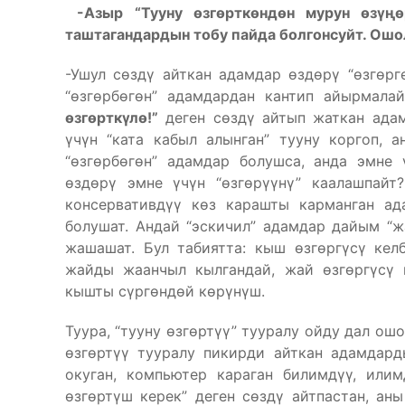
-Азыр “Тууну өзгөрткөндөн мурун өзүңө
таштагандардын тобу пайда болгонсуйт. Ошо
-Ушул сөздү айткан адамдар өздөрү “өзгөрг
“өзгөрбөгөн” адамдардан кантип айырмал
өзгөрткүлө!”
деген сөздү айтып жаткан адам
үчүн “ката кабыл алынган” тууну коргоп, 
“өзгөрбөгөн” адамдар болушса, анда эмне 
өздөрү эмне үчүн “өзгөрүүнү” каалашпайт
консервативдүү көз карашты карманган ада
болушат. Андай “эскичил” адамдар дайым “
жашашат. Бул табиятта: кыш өзгөргүсү келб
жайды жаанчыл кылгандай, жай өзгөргүсү к
кышты сүргөндөй көрүнүш.
Туура, “тууну өзгөртүү” тууралу ойду дал ош
өзгөртүү тууралу пикирди айткан адамдард
окуган, компьютер караган билимдүү, или
өзгөртүш керек” деген сөздү айтпастан, ан