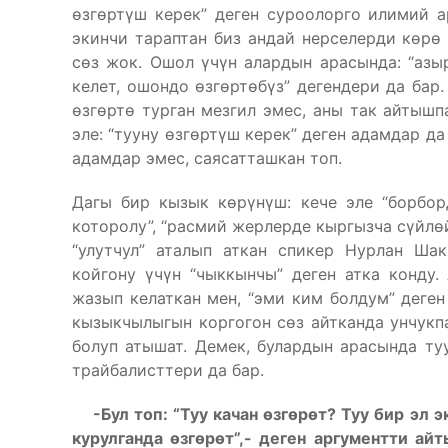
өзгөртүш керек” деген суроолорго илимий а
экинчи тараптан биз андай нерселерди көрө 
сөз жок. Ошол үчүн алардын арасында: “азыр
келет, ошондо өзгөртөбүз” дегендери да бар.
өзгөртө турган мезгил эмес, аны так айтышп
эле: “тууну өзгөртүш керек” деген адамдар да
адамдар эмес, саясатташкан топ.
Дагы бир кызык көрүнүш: кече эле “борбор
которолу”, “расмий жерлерде кыргызча сүйлөйл
“улутчул” аталып аткан спикер Нурлан Шак
койгону үчүн “чыккынчы” деген атка конду.
жазып келаткан мен, “эми ким болдум” деген
кызыкчылыгын коргогон сөз айтканда унчукпаг
болуп атышат. Демек, булардын арасында ту
трайбалисттери да бар.
-Бул топ: “Туу качан өзгөрөт? Туу бир эл 
курулганда өзгөрөт”,- деген аргументти ай