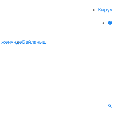
Кирүү
 жөнүндө
Байланыш