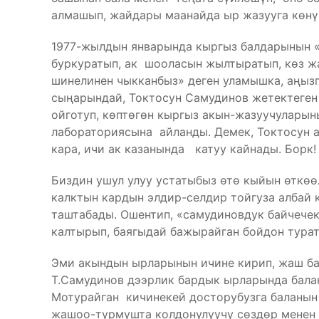
алмашып, жайдары маанайда ыр жазууга көнү
1977-жылдын январында кыргыз балдарынын 
буркуратып, ак шооласын жылтыратып, көз ж
шинелинен чыкканбыз» деген уламышка, аңызг
сыңарындай, Токтосун Самудинов жетектеген
ойготуп, көптөгөн кыргыз акын-жазуучулары
лабораториясына айланды. Демек, Токтосун а
кара, ичи ак казанында катуу кайнады. Борк! 
Биздин ушул улуу устатыбыз өтө кыйын өткөө
калктын кардын элдир-селдир тойгуза албай 
таштабады. Ошентип, «самудиновдук байчече
калтырып, баягыдай бажырайган бойдон турат
Эми акындын ырларынын ичине кирип, жаш ба
Т.Самудинов дээрлик бардык ырларында баланы
Мотурайган кичинекей досторубузга баланын
жашоо-турмушта колдонулуучу сөздөр менен 