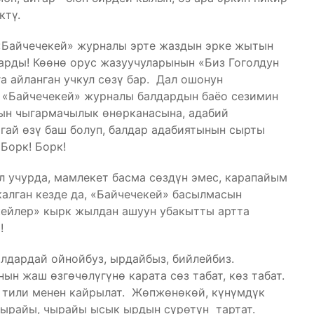
ктү.
«Байчечекей» журналы эрте жаздын эрке жытын
арды! Көөнө орус жазуучуларынын «Биз Гоголдун
а айланган учкул сөзү бар. Дал ошонун
 «Байчечекей» журналы балдардын баёо сезимин
нын чыгармачылык өнөрканасына, адабий
гай өзү баш болуп, балдар адабиятынын сырты
Борк! Борк!
л учурда, мамлекет басма сөздүн эмес, карапайым
калган кезде да, «Байчечекей» басылмасын
кейлер» кырк жылдан ашуун убакытты артта
!
лдардай ойнойбуз, ырдайбыз, бийлейбиз.
н жаш өзгөчөлүгүнө карата сөз табат, көз табат.
 тили менен кайрылат. Жөпжөнөкөй, күнүмдүк
ырайы, чырайы ысык ырдын сүрөтүн тартат.