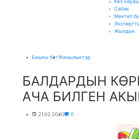
Көз кара
Сабак
Мектеп б
Экспертт
Жылдык
Башкы бет
Жаңылыктар
БАЛДАРДЫН КӨР
АЧА БИЛГЕН АКЫ
21.02.2020
0