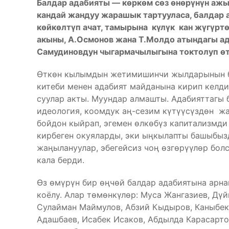
Балдар адабияты — көркөм сөз өнөрүнүн ажыр
кандай жандуу жарашык тартууласа, балдар
көйкөлтүп ачат, тамырына күлүк кан жүгүрт
акыны, А.Осмонов жана Т.Молдо атындагы а
Самудиновдун чыгармачылыгына токтолуп өт
Өткөн кылымдын жетимишинчи жылдарынын б
китеби менен адабият майданына кирип келди 
суулар акты. Муундар алмашты. Адабияттагы 
идеология, коомдук аң-сезим күтүүсүздөн ж
бойдон кыйрап, эгемен өлкөбүз капитализмди
кирбеген окуяларды, эки ыңкылапты башыбызд
жаңылануулар, эбегейсиз чоң өзгөрүүлөр бол
кала берди.
Өз өмүрүн бир өңчөй балдар адабиятына арнаг
коёлу. Алар төмөнкүлөр: Муса Жангазиев, Дү
Сулайман Маймулов, Абзий Кыдыров, Каныбек
Адашбаев, Исабек Исаков, Абдылда Карасарт