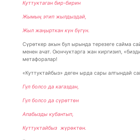
Куттуктаган бир-бирин
Жымың этип жылдыздай,
Жыл жаңырткан күн бүгүн.
Сүрөткер акын бул ырында терезеге сайма са
менен ачат. Оюнчуктарга жан киргизип, «бизд
метафоралар!
«Куттуктайбыз» деген ырда сары алтындай са
Гүл болсо да кагаздан,
Гүл болсо да сүрөттөн
Апабызды кубантып,
Куттуктайбыз жүрөктөн.