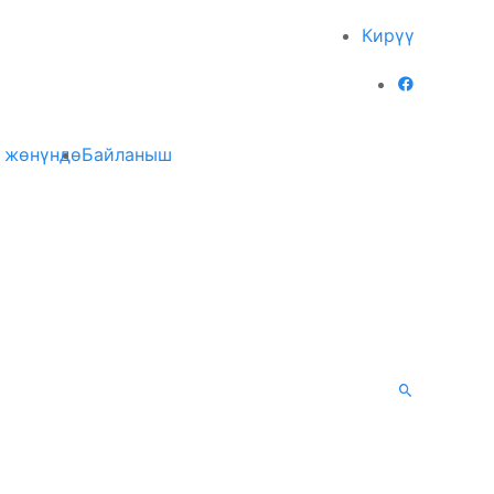
Кирүү
 жөнүндө
Байланыш