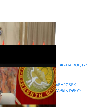
кыркы жаңылыктар
ГЕНДЕРДИК БАСМЫРЛООДОН ЖАНА ЗОРДУК-
ЗОМБУЛУКТАН КОРГОО
07.08.2026
КЫРГЫЗ ТАРЫХЫ ТАСМАДА: «БАРСБЕК
КАГАН» КӨРКӨМ ТАСМАСЫ ЖАРЫК КӨРҮҮ
АЛДЫНДА
07.08.2026