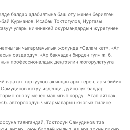
илде балдар адабиятына баш оту менен берилген
ай Курманов, Исабек Токтогулов, Нургазы
жазуучулары кичинекей окурмандардын жүрөгүнөн
апчыган чыгармачылык жолунда «Салам кат», «Ат
асын сөздөрдү», «Ар бакчадан бирден гүл» ж. б.
ынын профессионалдык деңгээлин жогорулатууга
ий ырахат тартуулоо акындан ары терең, ары бийик
.Самудинов катуу изденди, дүйнөлүк балдар
отормо өнөрү менен машыгып көрдү. Атап айтсак,
 ж.б. авторлордун чыгармаларын кыргыз тилине
оосуна таянгандай, Токтосун Самудинов тээ
юн, айтар оюн бирдей кылып, өз ара эркин пикир