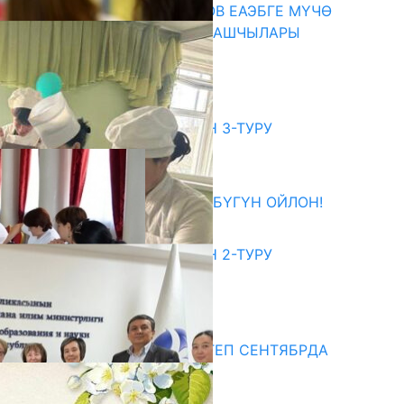
ПРЕЗИДЕНТ САДЫР ЖАПАРОВ ЕАЭБГЕ МҮЧӨ
МАМЛЕКЕТТЕРДИН ӨКМӨТ БАШЧЫЛАРЫ
МЕНЕН ЖОЛУГУШТУ
07.08.2026
битуриент
ЖОЖДОРГО КАБЫЛ АЛУУНУН 3-ТУРУ
БАШТАЛДЫ
27.07.2026
ӨЗҮҢДҮН КЕЛЕЧЕГИҢ ҮЧҮН БҮГҮН ОЙЛОН!
20.07.2026
ЖОЖДОРГО КАБЫЛ АЛУУНУН 2-ТУРУ
БАШТАЛДЫ
20.07.2026
едиа
СУЗАКТА 750 ОРУНДУУ МЕКТЕП СЕНТЯБРДА
ПАЙДАЛАНУУГА БЕРИЛЕТ
07.08.2025