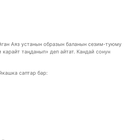
йган Аяз устанын образын баланын сезим-туюму
и карайт таңданып» деп айтат. Кандай сонун
йкашка саптар бар: