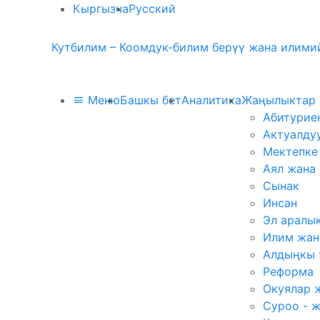
Кыргызча
Русский
Кутбилим – Коомдук-билим берүү жана илимий
Меню
Башкы бет
Аналитика
Жаңылыктар
Абитурие
Актуалду
Мектепке
Аял жана
Сынак
Инсан
Эл аралы
Илим жан
Алдыңкы 
Реформа
Окуялар 
Суроо - 