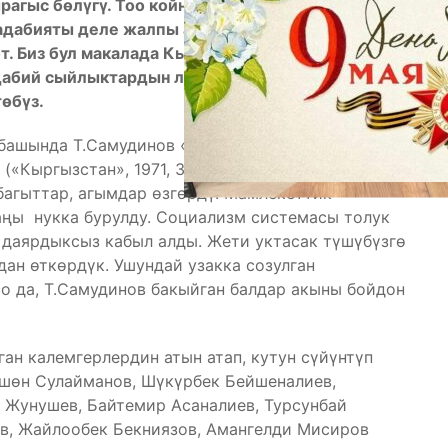
агыс бөлүгү. Тоо койнуна мөлтүр кашка булак
 адабияты деле жалпы адабий турмуштун көркүн
өт. Биз бул макалада Кыргыз Республикасынын Эл
дабий сыйлыктардын лауреаты Токтосун
өбүз.
ашында Т.Самудинов «Тоолор гана көрүшпөйт» ыр
(«Кыргызстан», 1971, 34 б). Ошондон бери далай
багыттар, агымдар өзгөрдү. Мамлекеттик
аңы нукка бурулду. Социализм системасы толук
 даярдыксыз кабыл алды. Жети уктасак түшүбүзгө
ан өткөрдүк. Ушундай узакка созулган
со да, Т.Самудинов бакыйган балдар акыны бойдон
ан калемгерлердин атын атап, кутун сүйүнтүп
йшөн Сулайманов, Шүкүрбек Бейшеналиев,
 Жунушев, Байтемир Асаналиев, Турсунбай
ов, Жайлообек Бекниязов, Амангелди Мисиров