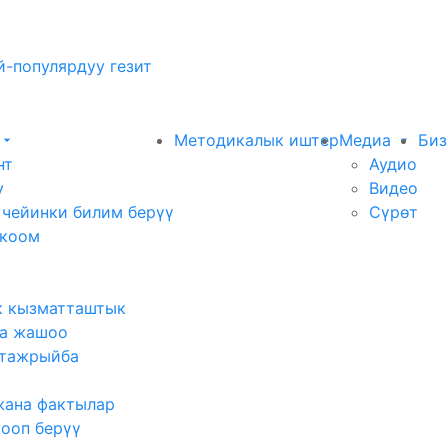
-популярдуу гезит
Методикалык иштер
Медиа
Биз
нт
Аудио
у
Видео
 чейинки билим берүү
Сүрөт
 коом
к кызматташтык
а жашоо
тажрыйба
жана фактылар
жооп берүү