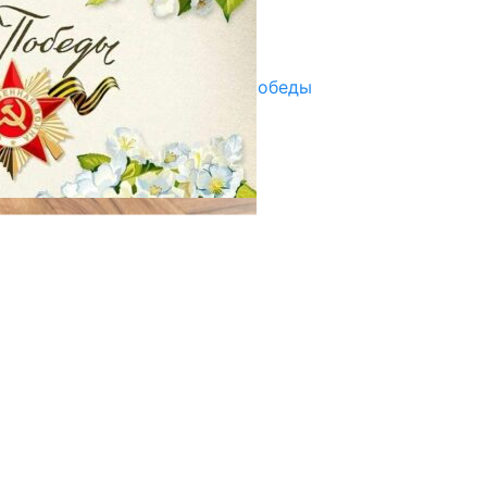
Улуу Жеңиштин жандуу сөзү
29.04.2025
Награды в преддверии Дня Победы
29.04.2025