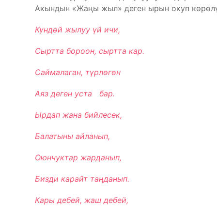
Акындын «Жаңы жыл» деген ырын окуп көрөлү
Күндөй жылуу үй ичи,
Сыртта бороон, сыртта кар.
Саймалаган, түрлөгөн
Аяз деген уста бар.
Ырдап жана бийлесек,
Балатыны айланып,
Оюнчуктар жарданып,
Бизди карайт таңданып.
Кары дебей, жаш дебей,