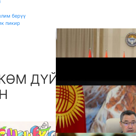
ш
илим берүү
ик пикир
КӨМ ДҮЙНӨСҮН
А
Н