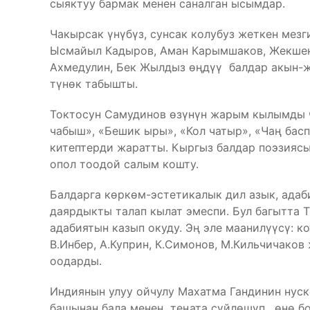
сыяктуу бармак менен саналган ысымдар.
Чакырсак үнүбүз, сунсак колубуз жеткен мезг
Ысмайыл Кадыров, Аман Карымшаков, Жекшенб
Ахмедулин, Бек Жылдыз өңдүү балдар акын-
түнөк табышты.
Токтосун Самудинов өзүнүн жарым кылымды ч
чабыш», «Бешик ыры», «Кол чатыр», «Чаң басп
китептерди жаратты. Кыргыз балдар поэзияс
опол тоодой салым кошту.
Балдарга көркөм-эстетикалык дил азык, адаб
даярдыкты талап кылат эмеспи. Бул багытта Т
адабиятын казып окуду. Эң эле маанилүүсү: к
В.Инбер, А.Куприн, К.Симонов, М.Кильчичаков
оодарды.
Индиянын улуу ойчулу Махатма Гандинин нуск
башынан бала менен теңата сүйлөшүп, өнө бо