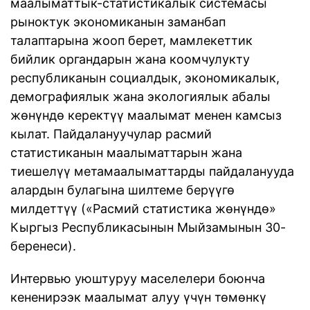
маалыматтык-статистикалык системасы
рыноктук экономиканын заманбап
талаптарына жооп берет, мамлекеттик
бийлик органдарын жана коомчулукту
республиканын социалдык, экономикалык,
демографиялык жана экологиялык абалы
жөнүндө керектүү маалымат менен камсыз
кылат. Пайдалануучулар расмий
статистиканын маалыматтарын жана
тиешелүү метамаалыматтарды пайдаланууда
алардын булагына шилтеме берүүгө
милдеттүү («Расмий статистика жөнүндө»
Кыргыз Республикасынын Мыйзамынын 30-
беренеси).
Интервью уюштуруу маселелери боюнча
кененирээк маалымат алуу үчүн төмөнкү