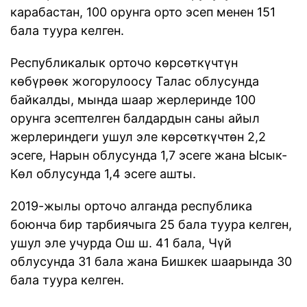
карабастан, 100 орунга орто эсеп менен 151
бала туура келген.
Республикалык орточо көрсөткүчтүн
көбүрөөк жогорулоосу Талас облусунда
байкалды, мында шаар жерлеринде 100
орунга эсептелген балдардын саны айыл
жерлериндеги ушул эле көрсөткүчтөн 2,2
эсеге, Нарын облусунда 1,7 эсеге жана Ысык-
Көл облусунда 1,4 эсеге ашты.
2019-жылы орточо алганда республика
боюнча бир тарбиячыга 25 бала туура келген,
ушул эле учурда Ош ш. 41 бала, Чүй
облусунда 31 бала жана Бишкек шаарында 30
бала туура келген.