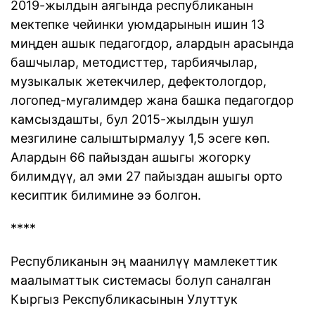
2019-жылдын аягында республиканын
мектепке чейинки уюмдарынын ишин 13
миңден ашык педагогдор, алардын арасында
башчылар, методисттер, тарбиячылар,
музыкалык жетекчилер, дефектологдор,
логопед-мугалимдер жана башка педагогдор
камсыздашты, бул 2015-жылдын ушул
мезгилине салыштырмалуу 1,5 эсеге көп.
Алардын 66 пайыздан ашыгы жогорку
билимдүү, ал эми 27 пайыздан ашыгы орто
кесиптик билимине ээ болгон.
****
Республиканын эң маанилүү мамлекеттик
маалыматтык системасы болуп саналган
Кыргыз Рекспубликасынын Улуттук