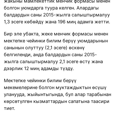
жакыны мамлекеттик менчик формасы менен
болгон уюмдарга туура келген. Алардагы
балдардын саны 2015-жылга салыштырмалуу
1,3 эсеге көбөйдү жана 196 миң адамга жетти.
Бир эле убакта, жеке менчик формасы менен
мектепке чейинки билим берүү уюмдарынын
санынын олуттуу (2,1 эсеге) өскөнү
белгиленди, анда балдардын саны 2015-
жылга салыштырмалуу 2,1 эсеге өстү жана
дээрлик 12 миң адамды түздү.
Мектепке чейинки билим берүү
мекемелерине болгон муктаждыктын өсүшү
уланууда, жыйынтыгында, бул алар тарабынан
көрсөтүлгөн кызматтардын сапатына таасири
тиет.