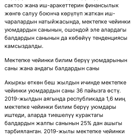
сактоо жана иш-аракеттерин финансылык
жөнгө салуу боюнча көрүлүп жаткан иш-
чаралардын натыйжасында, мектепке чейинки
уюмдардын санынын, ошондой эле алардагы
балдардын санынын да көбөйүү тенденциясы
камсыздалды.
Мектепке чейинки билим берүү уюмдарынын
саны жана андагы балдардын саны
Акыркы өткөн беш жылдын ичинде мектепке
чейинки уюмдардын саны 36 пайызга өстү.
2019-жылдын аягында республикада 1,6 миң
мектепке чейинки билим берүү уюмдары
иштеди, аларда тиешелүү курактагы
балдардын жалпы санынын 25% дан ашыгы
тарбияланган. 2019-жылы мектепке чейинки