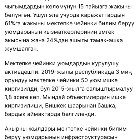
чыгымдардын көлөмүнүн 15 пайызга жакыны
бөлүнгөн. Ушул эле учурда каражаттардын
61%га жакыны мектепке чейинки билим берүү
уюмдарынын кызматкерлеринин эмгек
акысына жана 24%дан ашыгы тамак-ашка
жумшалган.
Мектепке чейинки уюмдардын курулушу
активдешти. 2019-жылы республикада 3 миң
орундуу мектепке чейинки 50 уюм ишке
киргизилди, бул 2015-жылга салыштырмалуу
1,8 эсеге көп. Мындай объектилердин ишке
киргизилиши, Бишкек шаарынан башка,
бардык аймактарда белгиленди.
Акыркы жылдары мектепке чейинки билим
берүү уюмдарынын инфраструктурасын