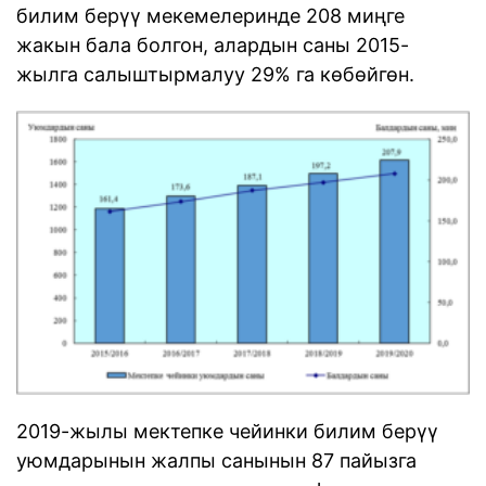
билим берүү мекемелеринде 208 миңге
жакын бала болгон, алардын саны 2015-
жылга салыштырмалуу 29% га көбөйгөн.
2019-жылы мектепке чейинки билим берүү
уюмдарынын жалпы санынын 87 пайызга