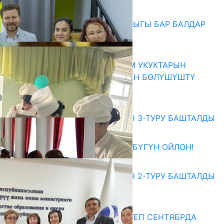
06.08.2026
СҮЛҮКТҮ: ӨЗГӨЧӨ МУКТАЖДЫГЫ БАР БАЛДАР
ҮЧҮН БОРБОР АЧЫЛДЫ
06.08.2026
КЫРГЫЗ ЭКСПЕРТТЕРИ АДАМ УКУКТАРЫН
ОКУТУУ ТАЖРЫЙБАСЫ МЕНЕН БӨЛҮШҮШТҮ
06.08.2026
Абитуриент
ЖОЖДОРГО КАБЫЛ АЛУУНУН 3-ТУРУ БАШТАЛДЫ
27.07.2026
ӨЗҮҢДҮН КЕЛЕЧЕГИҢ ҮЧҮН БҮГҮН ОЙЛОН!
20.07.2026
ЖОЖДОРГО КАБЫЛ АЛУУНУН 2-ТУРУ БАШТАЛДЫ
20.07.2026
Медиа
СУЗАКТА 750 ОРУНДУУ МЕКТЕП СЕНТЯБРДА