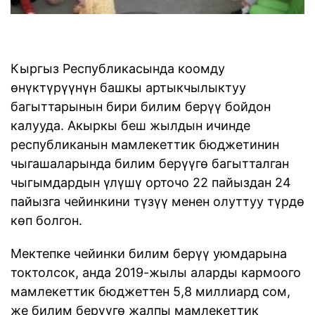
Кыргыз Республикасында коомду
өнүктүрүүнүн башкы артыкчылыктуу
багыттарынын бири билим берүү бойдон
калууда. Акыркы беш жылдын ичинде
республиканын мамлекеттик бюджетинин
чыгашаларында билим берүүгө багытталган
чыгымдардын үлүшү орточо 22 пайыздан 24
пайызга чейинкини түзүү менен олуттуу түрдө
көп болгон.
Мектепке чейинки билим берүү уюмдарына
токтолсок, анда 2019-жылы аларды кармоого
мамлекеттик бюджеттен 5,8 миллиард сом,
же билим берүүгө жалпы мамлекеттик