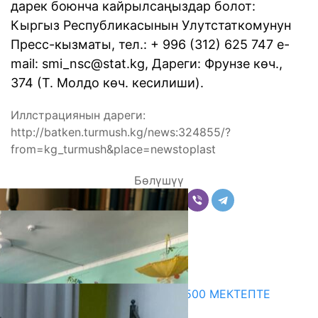
дарек боюнча кайрылсаңыздар болот:
Кыргыз Республикасынын Улутстаткомунун
Пресс-кызматы, тел.: + 996 (312) 625 747 e-
mail:
smi_nsc@stat.kg
, Дареги: Фрунзе көч.,
374 (Т. Молдо көч. кесилиши).
Иллстрациянын дареги:
http://batken.turmush.kg/news:324855/?
from=kg_turmush&place=newstoplast
Бөлүшүү
Комментарийлер
Акыркы жаңылыктар
ПРЕЗИДЕНТТИН ЖАРЛЫГЫ: 500 МЕКТЕПТЕ
ШАХМАТ ИЙРИМИ АЧЫЛАТ