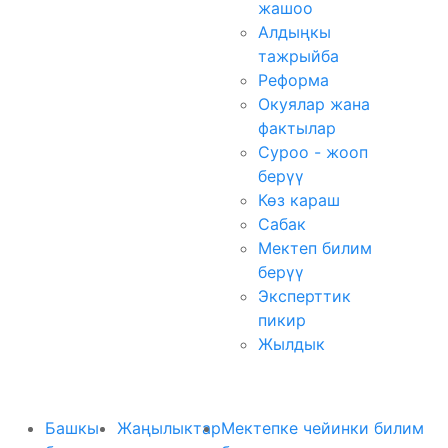
жашоо
Алдыңкы
тажрыйба
Реформа
Окуялар жана
фактылар
Суроо - жооп
берүү
Көз караш
Сабак
Мектеп билим
берүү
Эксперттик
пикир
Жылдык
Башкы
Жаңылыктар
Мектепке чейинки билим