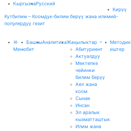
Кыргызча
Русский
Кирүү
Кутбилим – Коомдук-билим берүү жана илимий-
популярдуу гезит
Башкы
Аналитика
Жаңылыктар
Методик
Меню
бет
Абитуриент
иштер
Актуалдуу
Мектепке
чейинки
билим берүү
Аял жана
коом
Сынак
Инсан
Эл аралык
кызматташтык
Илим жана