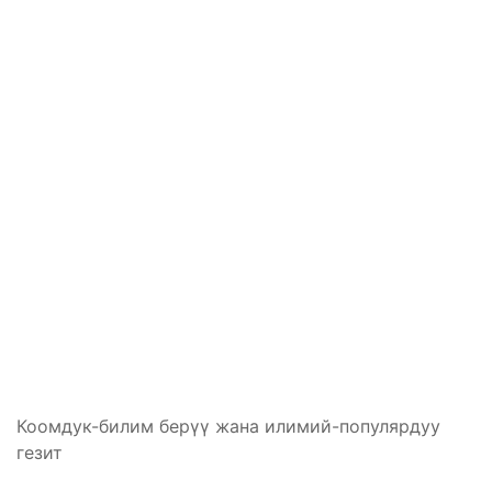
Коомдук-билим берүү жана илимий-популярдуу
гезит