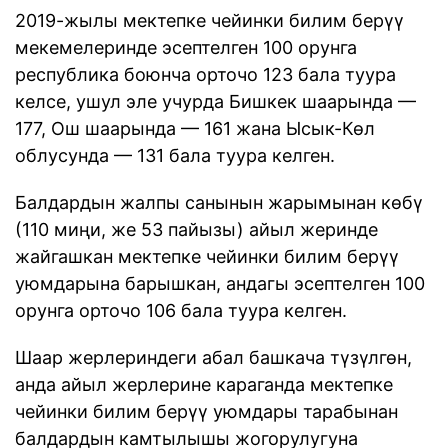
2019-жылы мектепке чейинки билим берүү
мекемелеринде эсептелген 100 орунга
республика боюнча орточо 123 бала туура
келсе, ушул эле учурда Бишкек шаарында —
177, Ош шаарында — 161 жана Ысык-Көл
облусунда — 131 бала туура келген.
Балдардын жалпы санынын жарымынан көбү
(110 миңи, же 53 пайызы) айыл жеринде
жайгашкан мектепке чейинки билим берүү
уюмдарына барышкан, андагы эсептелген 100
орунга орточо 106 бала туура келген.
Шаар жерлериндеги абал башкача түзүлгөн,
анда айыл жерлерине караганда мектепке
чейинки билим берүү уюмдары тарабынан
балдардын камтылышы жогорулугуна