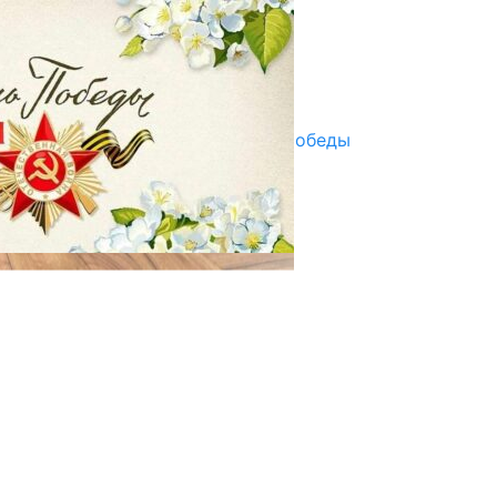
ПАЙДАЛАНУУГА БЕРИЛЕТ
07.08.2025
Улуу Жеңиштин жандуу сөзү
29.04.2025
Награды в преддверии Дня Победы
29.04.2025