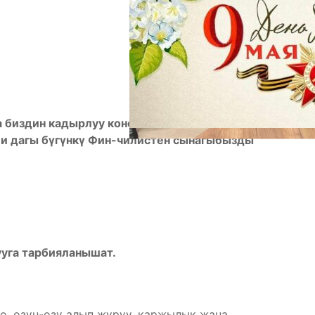
а биздин кадырлуу коноктор! Баардыгыбыздын
ли дагы бүгүнкү Фин-чилистен сынагыбызды
уга тарбияланышат.
о, өзүн-өзү алып жүрүү, каржылык жана