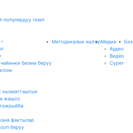
-популярдуу гезит
Методикалык иштер
Медиа
Биз
нт
Аудио
у
Видео
 чейинки билим берүү
Сүрөт
 коом
к кызматташтык
а жашоо
тажрыйба
жана фактылар
жооп берүү