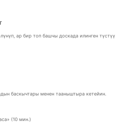
Т
лүнүп, ар бир топ башчы доскада илинген түстүү
здын баскычтары менен тааныштыра кетейин.
са» (10 мин.)