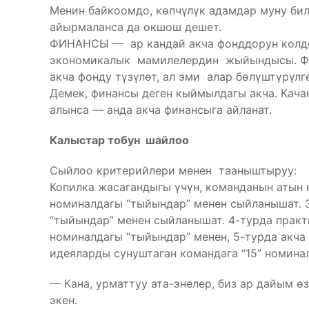
Менин байкоомдо, көпчүлүк адамдар муну би
айырмаланса да окшош дешет.
ФИНАНСЫ — ар кандай акча фонддорун колдон
экономикалык мамилелердин жыйындысы. Фин
акча фонду түзүлөт, ал эми алар бөлүштүрүл
Демек, финансы деген кыймылдагы акча. Качан
алынса — анда акча финансыга айланат.
Калыстар тобун шайлоо
Сыйлоо критерийлери менен тааныштыруу:
Копилка жасагандыгы үчүн, команданын атын ко
номиналдагы “тыйындар” менен сыйланышат. 3
“тыйындар” менен сыйланышат. 4-турда практик
номиналдагы “тыйындар” менен, 5-турда акча
идеяларды сунуштаган командага “15” номина
— Кана, урматтуу ата-энелер, биз ар дайым ө
экен.