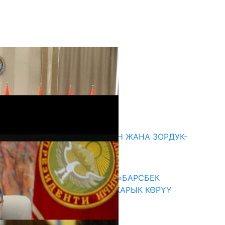
кыркы жаңылыктар
ГЕНДЕРДИК БАСМЫРЛООДОН ЖАНА ЗОРДУК-
ЗОМБУЛУКТАН КОРГОО
07.08.2026
КЫРГЫЗ ТАРЫХЫ ТАСМАДА: «БАРСБЕК
КАГАН» КӨРКӨМ ТАСМАСЫ ЖАРЫК КӨРҮҮ
АЛДЫНДА
07.08.2026