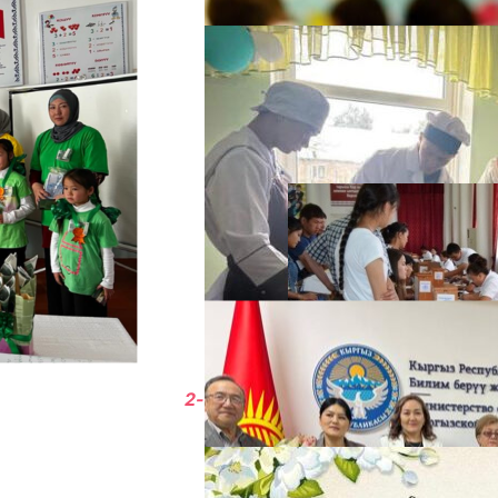
А
2-класс, Фин-чилистен сынагы
М