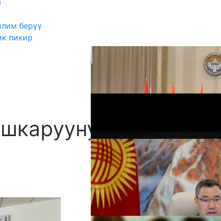
ш
илим берүү
ик пикир
шкарууну
А