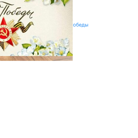
Улуу Жеңиштин жандуу сөзү
29.04.2025
Награды в преддверии Дня Победы
29.04.2025