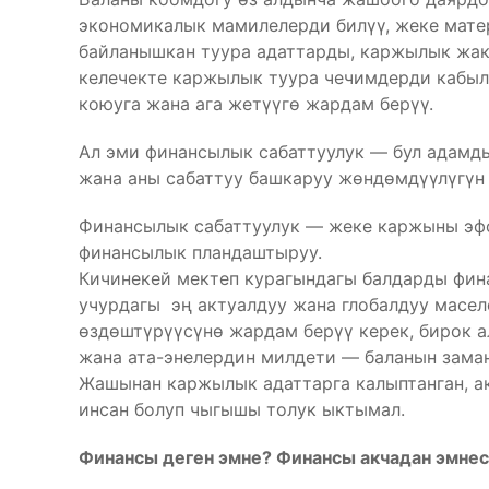
экономикалык мамилелерди билүү, жеке мате
байланышкан туура адаттарды, каржылык жак
келечекте каржылык туура чечимдерди кабыл а
коюуга жана ага жетүүгө жардам берүү.
Ал эми финансылык сабаттуулук — бул адамды
жана аны сабаттуу башкаруу жөндөмдүүлүгүн 
Финансылык сабаттуулук — жеке каржыны эфф
финансылык пландаштыруу.
Кичинекей мектеп курагындагы балдарды фин
учурдагы эң актуалдуу жана глобалдуу масел
өздөштүрүүсүнө жардам берүү керек, бирок а
жана ата-энелердин милдети — баланын зама
Жашынан каржылык адаттарга калыптанган, ак
инсан болуп чыгышы толук ыктымал.
Финансы деген эмне? Финансы акчадан эмне