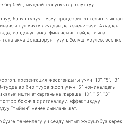
ле бербейт, мындай түшүнүктөр олуттуу
уу, бөлүштүрүү, түзүү процессинен келип чыккан
ансы түшүнүгү акчадан да кененирээк. Акчадан
гөндө, колдонулганда финансыны пайда кылат.
 гана акча фонддорун түзүп, бөлүштүрүлсө, эсепке
ргоп, презентация жасагандыгы үчүн “10”, “5”, “3”
-турда ар бир туура жооп үчүн “5” номиналдагы
алык ишти аткарганына жараша “10”, “ 5”, “3”
 топтоо боюнча оригиналдуу, эффективдүү
лдуу “тыйын” менен сыйланышат.
зүбүзгө төмөндөгү үч сөздү айтып жүрүшүбүз керек