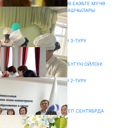
ПРЕЗИДЕНТ САДЫР ЖАПАРОВ ЕАЭБГЕ МҮЧӨ
МАМЛЕКЕТТЕРДИН ӨКМӨТ БАШЧЫЛАРЫ
МЕНЕН ЖОЛУГУШТУ
07.08.2026
битуриент
ЖОЖДОРГО КАБЫЛ АЛУУНУН 3-ТУРУ
БАШТАЛДЫ
27.07.2026
ӨЗҮҢДҮН КЕЛЕЧЕГИҢ ҮЧҮН БҮГҮН ОЙЛОН!
20.07.2026
ЖОЖДОРГО КАБЫЛ АЛУУНУН 2-ТУРУ
БАШТАЛДЫ
20.07.2026
едиа
СУЗАКТА 750 ОРУНДУУ МЕКТЕП СЕНТЯБРДА
ПАЙДАЛАНУУГА БЕРИЛЕТ
07.08.2025