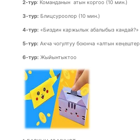
2-тур
: Команданын атын коргоо (10 мин.)
3-тур:
Блицсуроолор (10 мин.)
4-тур:
«Биздин каржылык абалыбыз кандай?» 
5-тур:
Акча чогултуу боюнча «алтын кеңештер
6-тур:
Жыйынтыктоо