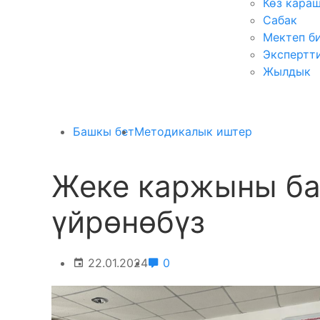
Көз кара
Сабак
Мектеп б
Экспертт
Жылдык
Башкы бет
Методикалык иштер
Жеке каржыны ба
үйрөнөбүз
22.01.2024
0