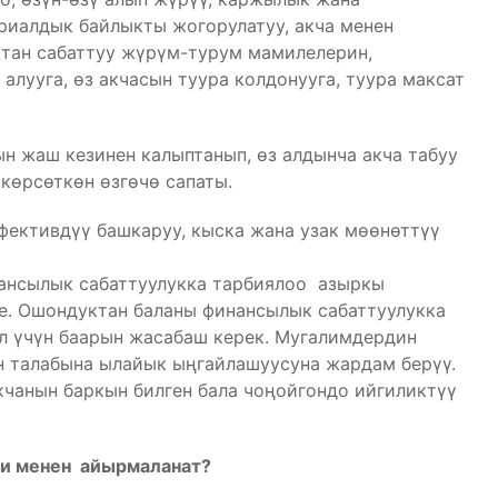
риалдык байлыкты жогорулатуу, акча менен
тан сабаттуу жүрүм-турум мамилелерин,
лууга, өз акчасын туура колдонууга, туура максат
н жаш кезинен калыптанып, өз алдынча акча табуу
көрсөткөн өзгөчө сапаты.
ективдүү башкаруу, кыска жана узак мөөнөттүү
ансылык сабаттуулукка тарбиялоо азыркы
е. Ошондуктан баланы финансылык сабаттуулукка
л үчүн баарын жасабаш керек. Мугалимдердин
н талабына ылайык ыңгайлашуусуна жардам берүү.
чанын баркын билген бала чоңойгондо ийгиликтүү
си менен айырмаланат?