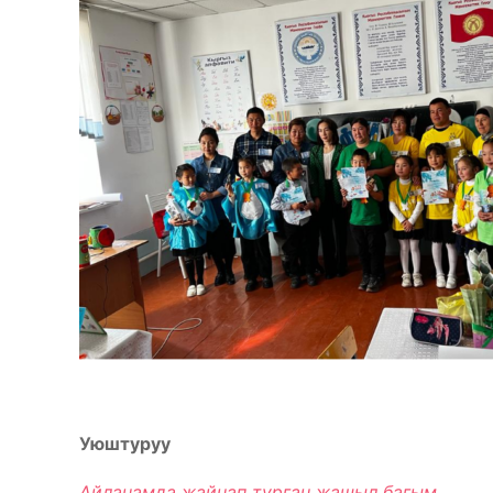
Уюштуруу
Айланамда жайнап турган жашыл багым,