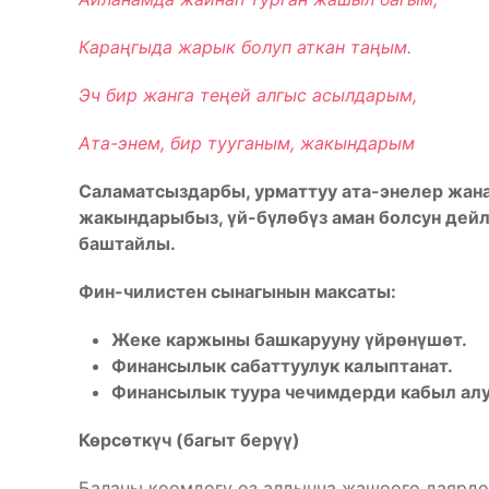
Караңгыда жарык болуп аткан таңым.
Эч бир жанга теңей алгыс асылдарым,
Ата-энем, бир тууганым, жакындарым
Саламатсыздарбы, урматтуу ата-энелер жан
жакындарыбыз, үй-бүлөбүз аман болсун дей
баштайлы.
Фин-чилистен сынагынын
максаты:
Жеке каржыны башкарууну үйрөнүшөт.
Финансылык сабаттуулук калыптанат.
Финансылык туура чечимдерди кабыл алу
Көрсөткүч (багыт берүү)
Баланы коомдогу өз алдынча жашоого даярдо