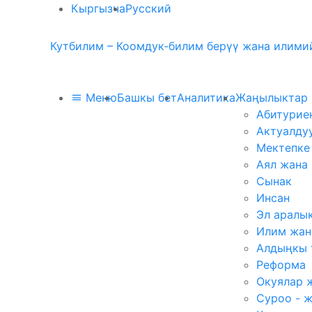
Кыргызча
Русский
Кутбилим – Коомдук-билим берүү жана илимий
Меню
Башкы бет
Аналитика
Жаңылыктар
Абитурие
Актуалду
Мектепке
Аял жана
Сынак
Инсан
Эл аралы
Илим жан
Алдыңкы 
Реформа
Окуялар 
Суроо - 