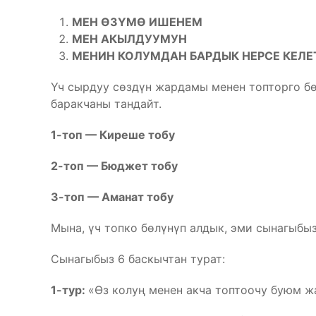
МЕН ӨЗҮМӨ ИШЕНЕМ
МЕН АКЫЛДУУМУН
МЕНИН КОЛУМДАН БАРДЫК НЕРСЕ КЕЛЕ
Үч сырдуу сөздүн жардамы менен топторго бө
баракчаны тандайт.
1-топ —
Киреше тобу
2-топ — Бюджет тобу
3-топ — Аманат тобу
Мына, үч топко бөлүнүп алдык, эми сынагыбы
Сынагыбыз 6 баскычтан турат:
1-тур:
«Өз колуң менен акча топтоочу буюм жа