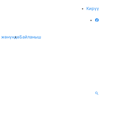
Кирүү
 жөнүндө
Байланыш