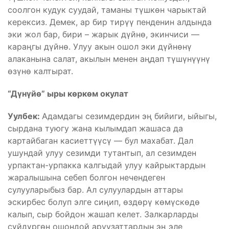
соолгон кудук суудай, таманы түшкөн чарыктай
керексиз. Демек, ар бир тирүү пенденин алдында
эки жол бар, бири – жарык дүйнө, экинчиси —
караңгы дүйнө. Улуу акын ошол эки дүйнөнү
алаканына салат, акылын менен аңдап түшүнүүнү
өзүнө калтырат.
“Дүнүйө” ыры көркөм окулат
Уулбек:
Адамдагы сезимдердин эң бийиги, ыйыгы,
сырдана туюгу жана кылымдап жашаса да
картайбаган касиеттүүсү — бул махабат. Дал
ушундай улуу сезимди тутантып, ал сезимден
урпактан-урпакка калгыдай улуу кайрыктардын
жаралышына себеп болгон нечендеген
сулууларыбыз бар. Ал сулуулардын аттары
эскирбес болуп элге сиңип, өздөрү көмүскөдө
калып, сыр бойдон жашап келет. Залкарларды
сүйдүргөн ошондой аруузаттардын эң эле