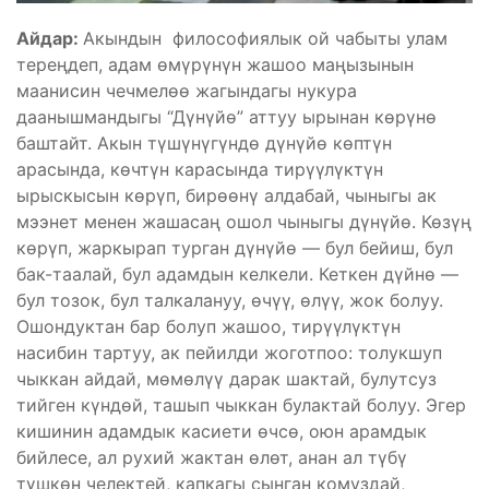
Айдар:
Акындын философиялык ой чабыты улам
тереңдеп, адам өмүрүнүн жашоо маңызынын
маанисин чечмелөө жагындагы нукура
даанышмандыгы “Дүнүйө” аттуу ырынан көрүнө
баштайт. Акын түшүнүгүндө дүнүйө көптүн
арасында, көчтүн карасында тирүүлүктүн
ырыскысын көрүп, бирөөнү алдабай, чыныгы ак
мээнет менен жашасаң ошол чыныгы дүнүйө. Көзүң
көрүп, жаркырап турган дүнүйө — бул бейиш, бул
бак-таалай, бул адамдын келкели. Кеткен дүйнө —
бул тозок, бул талкалануу, өчүү, өлүү, жок болуу.
Ошондуктан бар болуп жашоо, тирүүлүктүн
насибин тартуу, ак пейилди жоготпоо: толукшуп
чыккан айдай, мөмөлүү дарак шактай, булутсуз
тийген күндөй, ташып чыккан булактай болуу. Эгер
кишинин адамдык касиети өчсө, оюн арамдык
бийлесе, ал рухий жактан өлөт, анан ал түбү
түшкөн челектей, капкагы сынган комуздай,