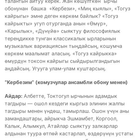
талантын айтуу керек. Жан көшүлткөн ырчы
обонунан башка «Кербези», «Миң кыялы», «Тогуз
кайрыгы» эмне деген көркөм байлык? «Тогуз
кайрыкты» угуп отурганда анын «Өмүр»,
«Карылык», «Дүнүйө» сыяктуу философиялык
тереңдикке тунган классикалык ырларынын
музыкалык вариациясын тыңдайсың, кошумча
көркөм маалымат аласың. «Тогуз кайрыкка»
өмүрдүн токсон кайрыгы сыйдырылгандыгын
аңдайсың. Угууга улам-улам куштарсың.
“Кербезим” (комузчулар ансамбли обону менен)
Айдар:
Албетте, Токтогул ырчынын адамдык
тагдыры — ошол кездеги кыргыз элинин жалпы
тагдыры менен үндөш, тамырлаш. Ошон үчүн аны
замандаштары, айрыкча Эшмамбет, Коргоол,
Калык, Алымкул, Атайлар сыяктуу залкарлар
алдынан туура өтпөй кастарлап, өздөрүнүн устаты