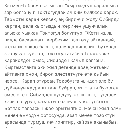
Кетмен-Төбөсүн сагынган, “кыргыздын караанына
зар болгонун” Токтогулдай эч ким билбесе керек.
Тарыхты карай келсек, эң биринчи жолу Сибирди
көргөн, деле кыргыздын жеринен ушунчалык
алыска чыккан Токтогул болуптур. “Жети жылы
пияда баскандагы кербезим” деп өзү айткандай,
жети жыл жөө басып, колунда кишенин, бутунда
зоолусун сүйрөп, Токтогул атабыз Токмок же
Караколдон эмес, Сибирден качып келгени,
Кыргызстанга эки жыл дегенде араң жеткени
айтканга оңой, бирок элестетүүгө өтө кыйын
нерсе. Карап отурсаң Токобузга чындап эле бу
дүйнөнүн кууралы гана буйруп, жыргалы буюрган
эмес экен. Сибирден күндүзү жашынып, түндөсү
качып отуруп, казактын баш-аягы көрүнбөгөн
Бетпак талаасын жөө арытыптыр. Нечен жыл өлүм
менен өмүрдүн ортосунда, азап менен тозоктун
арасында турмуш кечириптир, кайран акыныбыз.