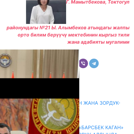
Г. Мамытбекова, Токтогул
районундагы №21 Ы. Алымбеков атындагы жалпы
орто билим берүүчү мектебинин кыргыз тили
жана адабияты мугалими
Бөлүшүү
Комментарийлер
Акыркы жаңылыктар
ГЕНДЕРДИК БАСМЫРЛООДОН ЖАНА ЗОРДУК-
ЗОМБУЛУКТАН КОРГОО
07.08.2026
КЫРГЫЗ ТАРЫХЫ ТАСМАДА: «БАРСБЕК КАГАН»