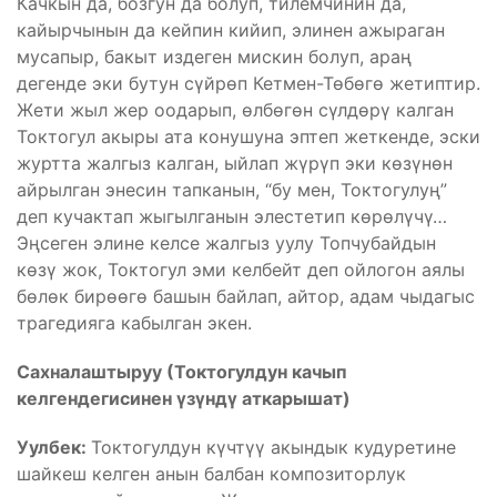
Качкын да, бозгун да болуп, тилемчинин да,
кайырчынын да кейпин кийип, элинен ажыраган
мусапыр, бакыт издеген мискин болуп, араң
дегенде эки бутун сүйрөп Кетмен-Төбөгө жетиптир.
Жети жыл жер оодарып, өлбөгөн сүлдөрү калган
Токтогул акыры ата конушуна эптеп жеткенде, эски
журтта жалгыз калган, ыйлап жүрүп эки көзүнөн
айрылган энесин тапканын, “бу мен, Токтогулуң”
деп кучактап жыгылганын элестетип көрөлүчү…
Эңсеген элине келсе жалгыз уулу Топчубайдын
көзү жок, Токтогул эми келбейт деп ойлогон аялы
бөлөк бирөөгө башын байлап, айтор, адам чыдагыс
трагедияга кабылган экен.
Сахналаштыруу (Токтогулдун качып
келгендегисинен үзүндү аткарышат)
Уулбек:
Токтогулдун күчтүү акындык кудуретине
шайкеш келген анын балбан композиторлук