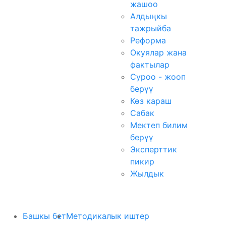
жашоо
Алдыңкы
тажрыйба
Реформа
Окуялар жана
фактылар
Суроо - жооп
берүү
Көз караш
Сабак
Мектеп билим
берүү
Эксперттик
пикир
Жылдык
Башкы бет
Методикалык иштер