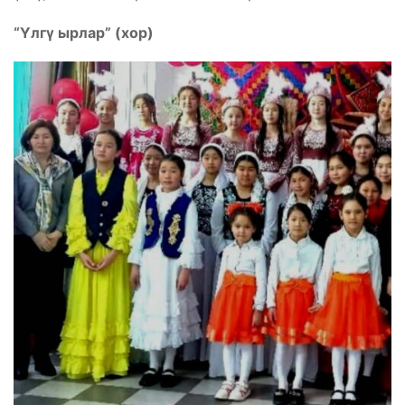
“Үлгү ырлар” (хор)