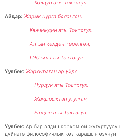
Колдун аты Токтогул.
Айдар:
Жарык нурга бөлөнгөн,
Кенчимдин аты Токтогул.
Алтын көлдөн төрөлгөн,
ГЭСтин аты Токтогул.
Уулбек:
Жаркыраган ар үйдө,
Нурдун аты Токтогул.
Жаңырыктап угулган,
Ырдын аты Токтогул.
Уулбек:
Ар бир элдин көркөм ой жүгүртүүсүн,
дүйнөгө философиялык көз карашын өзүнүн