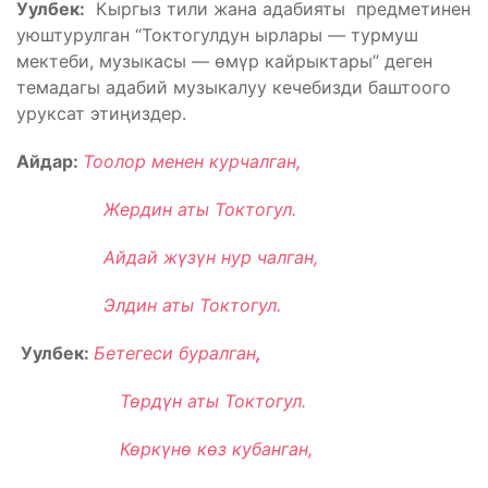
Уулбек:
Кыргыз тили жана адабияты предметинен
уюштурулган “Токтогулдун ырлары — турмуш
мектеби, музыкасы — өмүр кайрыктары” деген
темадагы адабий музыкалуу кечебизди баштоого
уруксат этиңиздер.
Айдар:
Тоолор менен курчалган,
Жердин аты Токтогул.
Айдай жүзүн нур чалган,
Элдин аты Токтогул.
Уулбек:
Бетегеси буралган
,
Төрдүн аты Токтогул.
Көркүнө көз кубанган,