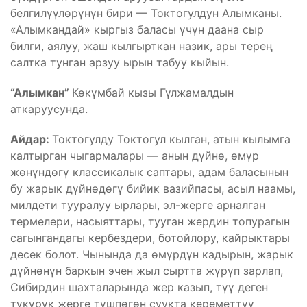
белгилүүлөрүнүн бири — Токтогулдун Алымканы.
«Алымкандай» кыргыз баласы үчүн даана сыр
билги, аялуу, жаш кылгырткан назик, ары терең
салтка тунган арзуу ырын табуу кыйын.
“Алымкан”
Көкүмбай кызы Гүлжамалдын
аткаруусунда.
Айдар:
Токтогулду Токтогул кылган, атын кылымга
калтырган чыгармалары — анын дүйнө, өмүр
жөнүндөгү классикалык саптары, адам баласынын
бу жарык дүйнөдөгү бийик вазийпасы, асыл наамы,
милдети тууралуу ырлары, эл-жерге арналган
термелери, насыяттары, тууган жердин топурагын
сагынгандагы кербездери, ботойлору, кайрыктары
десек болот. Чынында да өмүрдүн кадырын, жарык
дүйнөнүн баркын эчен жыл сыртта жүрүп зарлап,
Сибирдин шахталарында жер казып, түү деген
түкүрүк жерге түшпөгөн суукта кереметтүү