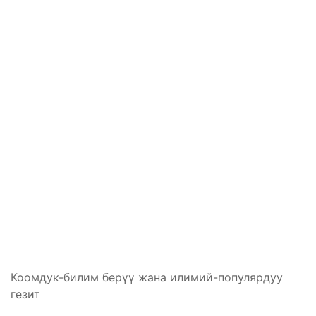
Коомдук-билим берүү жана илимий-популярдуу
гезит