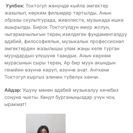
Уулбек:
Токтогул жөнүндө кыйла эмгектер
жазылып, көркөм фильмдер тартылды. Анын
образы скульптурада, живописте, музыкада ишке
ашырылды. Бирок Токтогулдун өмүр жолун,
чыгармачылыгын терең изилдеген фундаменталдуу
адабий, философиялык, музыкалык профессионал
эмгектердин жазылышы улам жаңы келе турган
муундардын үлүшүнө таандык. Анын көркөм
мурасынын сыры терең. Ар бир муун акындын
генийин өзүнчө көрүп, өзүнчө ачат. Анткени
Токтогул кыргыз элинин түбөлүк кенчи.
Айдар:
Ушуну менен адабий музыкалуу кечебиз
соңуна чыкты. Көңүл бурганыңыздар үчүн чоң
ыракмат!