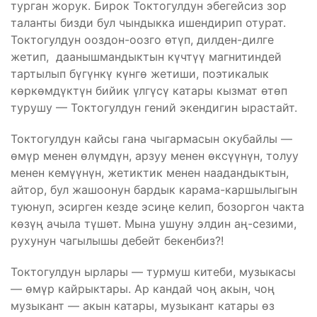
турган жорук. Бирок Токтогулдун эбегейсиз зор
таланты бизди бул чындыкка ишендирип отурат.
Токтогулдун ооздон-оозго өтүп, дилден-дилге
жетип, даанышмандыктын күчтүү магнитиндей
тартылып бүгүнкү күнгө жетиши, поэтикалык
көркөмдүктүн бийик үлгүсү катары кызмат өтөп
турушу — Токтогулдун гений экендигин ырастайт.
Токтогулдун кайсы гана чыгармасын окубайлы —
өмүр менен өлүмдүн, арзуу менен өксүүнүн, толуу
менен кемүүнүн, жетиктик менен наадандыктын,
айтор, бул жашоонун бардык карама-каршылыгын
туюнуп, эсирген кезде эсиңе келип, бозоргон чакта
көзүң ачыла түшөт. Мына ушуну элдин аң-сезими,
рухунун чагылышы дебейт бекенбиз?!
Токтогулдун ырлары — турмуш китеби, музыкасы
— өмүр кайрыктары. Ар кандай чоң акын, чоң
музыкант — акын катары, музыкант катары өз