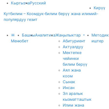
Кыргызча
Русский
Кирүү
Кутбилим – Коомдук-билим берүү жана илимий-
популярдуу гезит
Башкы
Аналитика
Жаңылыктар
Методик
Меню
бет
Абитуриент
иштер
Актуалдуу
Мектепке
чейинки
билим берүү
Аял жана
коом
Сынак
Инсан
Эл аралык
кызматташтык
Илим жана