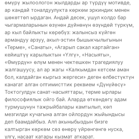
өмүрү жылоологон жылдарды ар түрдүү мотивде,
ар кандай тоналдуулукта көркөм эркиндик менен
шөкөттөп ырдаган. Андай десек, ушул колдо бар
чыгармаларынын өзүнөн дүйнөнүн өзүндөй түркүм,
ар кыл байлыкты көрөбүз: жалынсыз күйгөн
армандуу арзуу, акыл-эстин бышыкчылыгынын
«Терме», «Санаты», «Агарып сакал картайган»
кейиштүү карылыктын «Үлгү», «Насыяты»,
«Өмүрдүн» өлүм менен чектешкен трагедиялуу
жалгашуусу, ал ар жагы «Калкымдан кетсем аман
бол, калдайган кыргыз жергеси» деген өлбөстүктүн
канагат алган оптимисттик реквием «Дүнүйөсү»
Токтогулдун санат-насыяттары, терме ырлары
философиялык ойго бай. Аларда өткөндөгү адам
турмушунун тажрыйбалары камтылып, көп
мезгилди кучагына алган ойлордун жыйындысы
деп баамдайбыз. Алп акыныбыздын бизге
калтырган көркөм сөз өнөрү үйрөнгөнгө нуска,
үлгү, насаат катары кызмат аткарат.