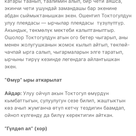
катары таанып, таалимин алып, бир чети аяшса,
экинчи чети ушундай замандашы бар экенине
абдан сыймыктанышкан экен. Ошентип Токтогулдун
улуу плеядасы — ырчылар плеядасы түзүлүптүр.
Акындык, төкмөлүк мектеби калыптаныптыр.
Ошолор Токтогулдун атын ого бетер чыгарып, аны
менен жолугушканын жомок кылып айтып, төкпөй-
чачпай ырга салып, чыгармаларын элге таратып,
ырчыны тирүү кезинде легендага айлантышкан
экен.
“Өмүр” ыры аткарылат
Айдар:
Улуу ойчул акын Токтогул өмүрдүн
кымбаттыгын, сулуулугун сезе билип, жаштыктын
көз ачып жумганча өтүп кетчү тездигин баамдап,
ойноп күлгөндү да билүү керектигин айткан.
“Гүлдөп ал” (хор)