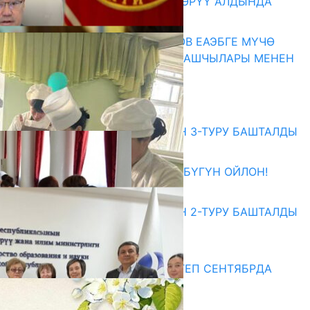
КӨРКӨМ ТАСМАСЫ ЖАРЫК КӨРҮҮ АЛДЫНДА
07.08.2026
ПРЕЗИДЕНТ САДЫР ЖАПАРОВ ЕАЭБГЕ МҮЧӨ
МАМЛЕКЕТТЕРДИН ӨКМӨТ БАШЧЫЛАРЫ МЕНЕН
ЖОЛУГУШТУ
07.08.2026
Абитуриент
ЖОЖДОРГО КАБЫЛ АЛУУНУН 3-ТУРУ БАШТАЛДЫ
27.07.2026
ӨЗҮҢДҮН КЕЛЕЧЕГИҢ ҮЧҮН БҮГҮН ОЙЛОН!
20.07.2026
ЖОЖДОРГО КАБЫЛ АЛУУНУН 2-ТУРУ БАШТАЛДЫ
20.07.2026
Медиа
СУЗАКТА 750 ОРУНДУУ МЕКТЕП СЕНТЯБРДА
ПАЙДАЛАНУУГА БЕРИЛЕТ
07.08.2025