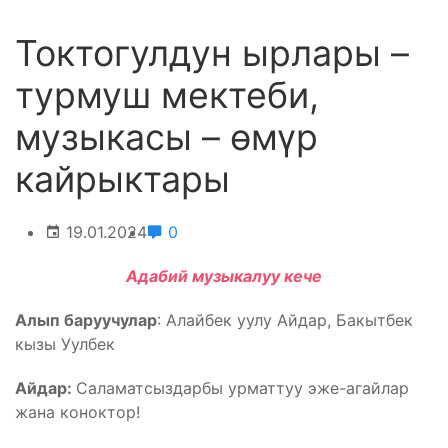
Токтогулдун ырлары –
турмуш мектеби,
музыкасы – өмүр
кайрыктары
19.01.2024
0
Адабий музыкалуу кече
Алып баруучулар
: Алайбек уулу Айдар, Бакытбек
кызы Уулбек
Айдар:
Саламатсыздарбы урматтуу эже-агайлар
жана коноктор!