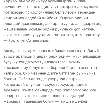
көркөм өнөрү аркылуу чагылдырган чыгаан
өкүлдөрү — ошол элдин улут катары кулк-мүнөзүн,
логикасын, психологиялык белгилерин тереңден
кеңири мүнөздөбөй койбойт. Кыргыз элинин
ошондой даанышман, ар тараптуу талант даарыган,
жаштайынан ысымы элдин рухуна сиңип кеткен,
кыргыз элинин улуу демократ акыны, композитору
— Токтогул Сатылганов.
Акындын чыгармалары элибиздин канына табигый
түрдө аралашып, андан бери эки-үч муун алмашкан
бүгүнкү күндө улуттун аздектеген акыны,
композитору болуп кала бериши бир четинен таң
калтырса, бир четинен дилге батпаган сыймыкка
бөлөйт. Себеп дегенде, учурунда азыркы
кездегидей өнүккөн искусствосуз, ар кайсы
өрөөндө, жылга-сайларда, төр жайлоолордо күн
кечирген кыргыз элине чолпон жылдыздай
жаркырап таанымал болуу — киши ишенбей