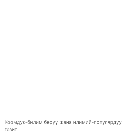
Коомдук-билим берүү жана илимий-популярдуу
гезит