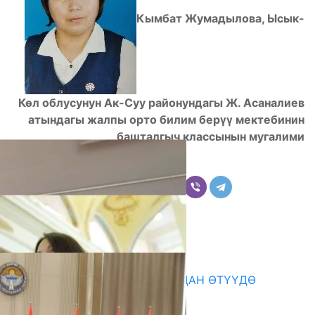
Кымбат Жумадылова, Ысык-
Көл облусунун Ак-Суу районундагы Ж. Асаналиев
атындагы жалпы орто билим берүү мектебинин
башталгыч классынын мугалими
Бөлүшүү
Комментарийлер
Акыркы жаңылыктар
199 ТРЕНЕР МУГАЛИМ ОКУУДАН ӨТҮҮДӨ
10.08.2026