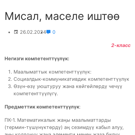
Мисал, маселе иштөө
26.02.2024
0
2-класс
Негизги компетенттүүлүк:
Маалыматтык компетенттүүлүк:
Социалдык-коммуникативдик компетенттүүлүк
Өзүн-өзү уюштуруу жана көйгөйлөрдү чечүү
компетенттүүлүгү.
Предметтик компетенттүүлүк
:
ПК-1. Математикалык жаңы маалыматтарды
(термин-түшүнүктөрдү) аң сезимдүү кабыл алуу,
аны колдонуу жана элементи менен жаза билүү