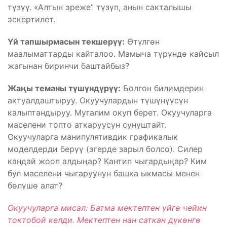
түзүү. «Алтын эреже” түзүп, анын сакталышы
эскертилет.
Үй тапшырмасын текшерүү:
Өтүлгөн
маалыматтарды кайталоо. Мамыча түрүндө кайсыл
жагынан биринчи баштайбыз?
Жаңы теманы түшүндүрүү:
Болгон билимдерин
актуалдаштыруу. Окуучулардын түшүнүүсүн
калыптандыруу. Мугалим окуп берет. Окуучуларга
маселени топто аткаруусун сунуштайт.
Окуучуларга манипулятивдик графикалык
моделдерди берүү (эгерде зарыл болсо). Силер
кандай жооп алдыңар? Кантип чыгардыңар? Ким
бул маселени чыгаруунун башка ыкмасы менен
бөлүшө алат?
Окуучуларга мисал: Батма мектептен үйгө чейин
токтобой келди. Мектептен нан саткан дүкөнгө