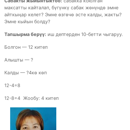
Сабакты жыйынтыктоо:
сабакка коюлган
максатты кайталап, бүгүнкү сабак жөнүндө эмне
айткыңар келет? Эмне өзгөчө эсте калды, жакты?
Эмне кыйын болду?
Тапшырма берүү:
иш дептерден 10-бетти чыгаруу.
Болгон — 12 китеп
Алышты — ?
Калды — ?4кө көп
12-4=8
12-8=4 Жообу: 4 китеп