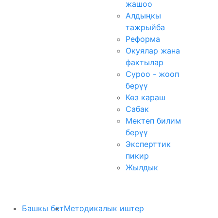
жашоо
Алдыңкы
тажрыйба
Реформа
Окуялар жана
фактылар
Суроо - жооп
берүү
Көз караш
Сабак
Мектеп билим
берүү
Эксперттик
пикир
Жылдык
Башкы бет
Методикалык иштер