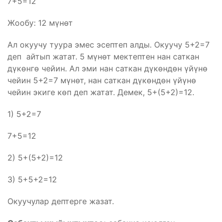
7+5=12
Жообу: 12 мүнөт
Ал окуучу туура эмес эсептеп алды. Окуучу 5+2=7
деп айтып жатат. 5 мүнөт мектептен нан саткан
дүкөнгө чейин. Ал эми нан саткан дүкөндөн үйүнө
чейин 5+2=7 мүнөт, нан саткан дүкөндөн үйүнө
чейин экиге көп деп жатат. Демек, 5+(5+2)=12.
1) 5+2=7
7+5=12
2) 5+(5+2)=12
3) 5+5+2=12
Окуучулар дептерге жазат.