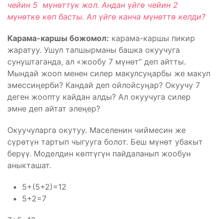
чейин 5 мүнөттүк жол. Андан үйгө чейин 2
мүнөткө көп басты. Ал үйгө канча мүнөттө келди?
Карама-каршы божомол:
карама-каршы пикир
жаратуу. Ушул тапшырманы башка окуучуга
сунуштаганда, ал «жообу 7 мүнөт” деп айтты.
Мындай жооп менен силер макулсуңарбы же макул
эмессиңерби? Кандай деп ойлойсуңар? Окуучу 7
деген жоопту кайдан алды? Ал окуучуга силер
эмне деп айтат элеңер?
Окуучуларга окутуу. Маселенин чиймесин же
сүрөтүн тартып чыгууга болот. Беш мүнөт убакыт
берүү. Моделдин көптүгүн пайдаланып жообун
аныкташат.
5+(5+2)=12
5+2=7