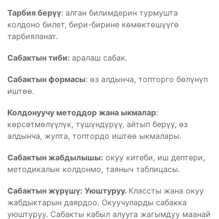
Тарбия берүү
: алган билимдерин турмушта
колдоно билет, бири-бирине көмөктөшүүгө
тарбияланат.
Сабактын тиби:
аралаш сабак.
Сабактын формасы
: өз алдынча, топторго бөлүнүп
иштөө.
Колдонуучу методдор жана ыкмалар
:
көрсөтмөлүүлүк, түшүндүрүү, айтып берүү, өз
алдынча, жупта, топтордо иштөө ыкмалары.
Сабактын жабдылышы:
окуу китеби, иш дептери,
методикалык колдонмо, таяныч таблицасы.
Сабактын жүрүшү: Уюштуруу.
Классты жана окуу
жабдыктарын даярдоо. Окуучуларды сабакка
уюштуруу. Сабакты кабыл алууга жагымдуу маанай