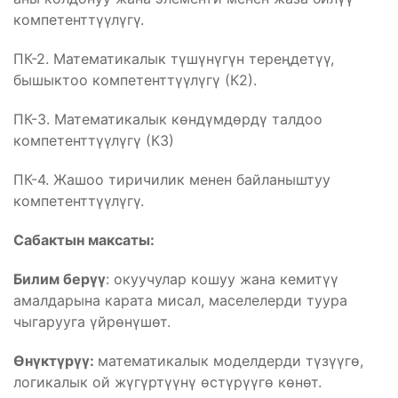
компетенттүүлүгү.
ПК-2. Математикалык түшүнүгүн тереңдетүү,
бышыктоо компетенттүүлүгү (К2).
ПК-3. Математикалык көндүмдөрдү талдоо
компетенттүүлүгү (К3)
ПК-4. Жашоо тиричилик менен байланыштуу
компетенттүүлүгү.
Сабактын максаты:
Билим берүү
: окуучулар кошуу жана кемитүү
амалдарына карата мисал, маселелерди туура
чыгарууга үйрөнүшөт.
Өнүктүрүү:
математикалык моделдерди түзүүгө,
логикалык ой жүгүртүүнү өстүрүүгө көнөт.