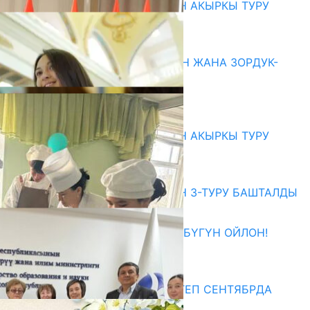
ЖОЖДОРГО КАБЫЛ АЛУУНУН АКЫРКЫ ТУРУ
СТАРТ АЛДЫ
10.08.2026
ГЕНДЕРДИК БАСМЫРЛООДОН ЖАНА ЗОРДУК-
ЗОМБУЛУКТАН КОРГОО
07.08.2026
Абитуриент
ЖОЖДОРГО КАБЫЛ АЛУУНУН АКЫРКЫ ТУРУ
СТАРТ АЛДЫ
10.08.2026
ЖОЖДОРГО КАБЫЛ АЛУУНУН 3-ТУРУ БАШТАЛДЫ
27.07.2026
ӨЗҮҢДҮН КЕЛЕЧЕГИҢ ҮЧҮН БҮГҮН ОЙЛОН!
20.07.2026
Медиа
СУЗАКТА 750 ОРУНДУУ МЕКТЕП СЕНТЯБРДА
ПАЙДАЛАНУУГА БЕРИЛЕТ