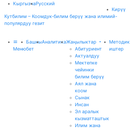
Кыргызча
Русский
Кирүү
Кутбилим – Коомдук-билим берүү жана илимий-
популярдуу гезит
Башкы
Аналитика
Жаңылыктар
Методик
Меню
бет
Абитуриент
иштер
Актуалдуу
Мектепке
чейинки
билим берүү
Аял жана
коом
Сынак
Инсан
Эл аралык
кызматташтык
Илим жана