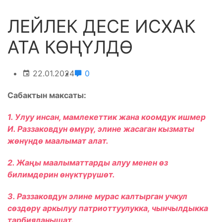
ЛЕЙЛЕК ДЕСЕ ИСХАК
АТА КӨҢҮЛДӨ
22.01.2024
0
Сабактын максаты:
1. Улуу инсан, мамлекеттик жана коомдук ишмер
И. Раззаковдун өмүрү, элине жасаган кызматы
жөнүндө маалымат алат.
2. Жаңы маалыматтарды алуу менен өз
билимдерин өнүктүрүшөт.
3. Раззаковдун элине мурас калтырган учкул
сөздөрү аркылуу патриоттуулукка, чынчылдыкка
тарбияланышат.