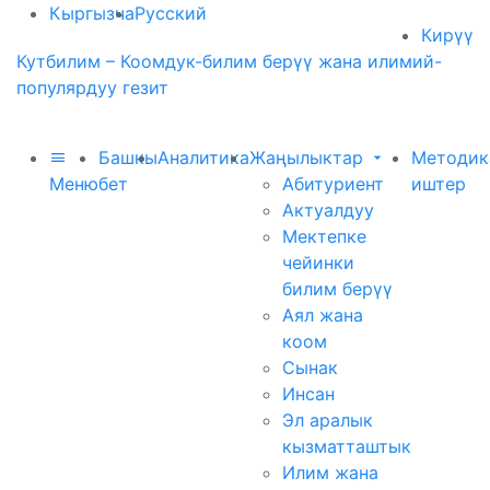
Кыргызча
Русский
Кирүү
Кутбилим – Коомдук-билим берүү жана илимий-
популярдуу гезит
Башкы
Аналитика
Жаңылыктар
Методик
Меню
бет
Абитуриент
иштер
Актуалдуу
Мектепке
чейинки
билим берүү
Аял жана
коом
Сынак
Инсан
Эл аралык
кызматташтык
Илим жана