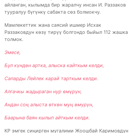
айланган, кылымда бир жаралчу инсан И. Раззаков
тууралуу бүгүнкү сабакта сөз болмокчу.
Мамлекеттик жана саясий ишмер Исхак
Раззаковдун көзү тирүү болгондо быйыл 112 жашка
толмок.
Эмесе,
Бул күндөн артка, алыска кайткым келди,
Сапарды Лейлек карай тарткым келди.
Алгачкы жадыраган нур өмүрүн,
Андан соң алыста өткөн муң өмүрүн,
Баарына баян кылып айткым келди.
КР эмгек сиңирген мугалими Жоошбай Каримовдун