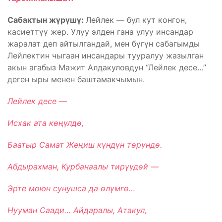
Сабактын жүрүшү:
Лейлек — бул кут конгон,
касиеттүү жер. Улуу элден гана улуу инсандар
жаралат деп айтылгандай, мен бүгүн сабагымды
Лейлектин чыгаан инсандары тууралуу жазылган
акын агабыз Мажит Алдакуловдун “Лейлек десе…”
деген ыры менен баштамакчымын.
Лейлек десе —
Исхак ата көңүлдө,
Баатыр Самат Жеңиш күндүн төрүндө.
Абдырахман, Курбанаалы тирүүдөй —
Эрте моюн сунушса да өлүмгө…
Нууман Саади… Айдаралы, Атакул,