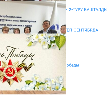
20.07.2026
ЖОЖДОРГО КАБЫЛ АЛУУНУН 2-ТУРУ БАШТАЛДЫ
20.07.2026
Медиа
СУЗАКТА 750 ОРУНДУУ МЕКТЕП СЕНТЯБРДА
ПАЙДАЛАНУУГА БЕРИЛЕТ
07.08.2025
Улуу Жеңиштин жандуу сөзү
29.04.2025
Награды в преддверии Дня Победы
29.04.2025