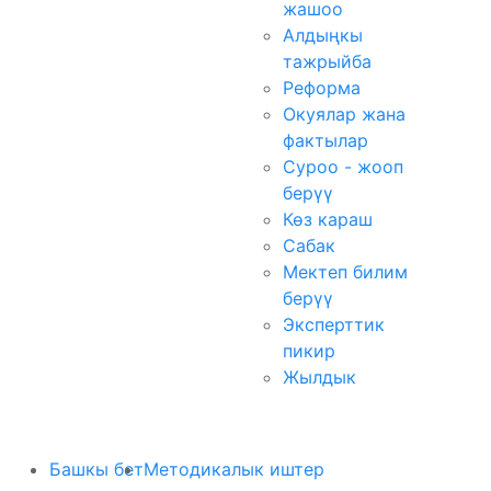
жашоо
Алдыңкы
тажрыйба
Реформа
Окуялар жана
фактылар
Суроо - жооп
берүү
Көз караш
Сабак
Мектеп билим
берүү
Эксперттик
пикир
Жылдык
Башкы бет
Методикалык иштер