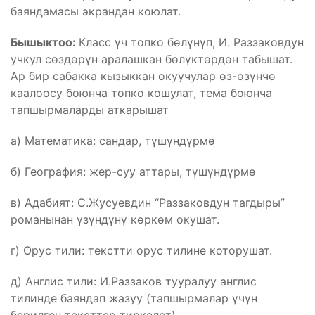
баяндамасы экрандан коюлат.
Бышыктоо:
Класс үч топко бөлүнүп, И. Раззаковдун
учкул сөздөрүн аралашкан бөлүктөрдөн табышат.
Ар бир сабакка кызыккан окуучулар өз-өзүнчө
каалоосу боюнча топко кошулат, тема боюнча
тапшырмаларды аткарышат
а) Математика: сандар, түшүндүрмө
б) География: жер-суу аттары, түшүндүрмө
в) Адабият: С.Жусуевдин “Раззаковдун тагдыры”
романынан үзүндүнү көркөм окушат.
г) Орус тили: текстти орус тилине которушат.
д) Англис тили: И.Раззаков тууралуу англис
тилинде баяндап жазуу (тапшырмалар үчүн