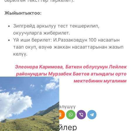
берилген тексттер тиркелет).
Жыйынтыктоо:
Зипгрейд аркылуу тест текшерилип,
окуучуларга жиберилет.
Үй иши берилет: И.Раззаковдун 100 насаатын
таап окуп, өзүнө жаккан насааттарынан жазып
келүү.
Элеонора Каримова,
Баткен облусунун Лейлек
районундагы Мурзабек Баетов атындагы орто
мектебинин мугалими
Бөлүшүү
Комментарийлер