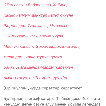
Обон созгон Бабаравшан, Хабини,
Калыс калкым даңктап келет сүйүнө
Жороевдер: Туратаалы, Мырзалы —
Сыйлыктары улам арбып үйүлө.
Моокум канбайт Эрмек ырдап киргенде,
Уксак дагы кошо жүрүп күнүгө.
Бактыбызга мындайларды жараткан
Аман тургун, оо Теңирим, дүнүйө.
(Ыр окулган учурда сүрөттөр көрсөтүлөт)
Бул ырдан эпиграф катары “Лейлек десе Исхак ата
көңүлдө” деген сөзүн алуу менен ысымы легендага