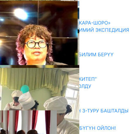
Акыркы жаңылыктар
ОШМУНУН ОКУТУУЧУЛАРЫ «КАРА-ШОРО»
ЖАРАТЫЛЫШ ПАРКЫНДА ИЛИМИЙ ЭКСПЕДИЦИЯ
ӨТКӨРҮШТҮ
06.08.2026
МЭР АЙБЕК ДЖУНУШАЛИЕВ БИЛИМ БЕРҮҮ
МЕКЕМЕЛЕРИН КЫДЫРДЫ
06.08.2026
АКЫН А.ИСМАИЛОВ “АЛТЫН КИТЕП”
СЫЙЛЫГЫНЫН ЛАУРЕАТЫ БОЛДУ
06.08.2026
Абитуриент
ЖОЖДОРГО КАБЫЛ АЛУУНУН 3-ТУРУ БАШТАЛДЫ
27.07.2026
ӨЗҮҢДҮН КЕЛЕЧЕГИҢ ҮЧҮН БҮГҮН ОЙЛОН!