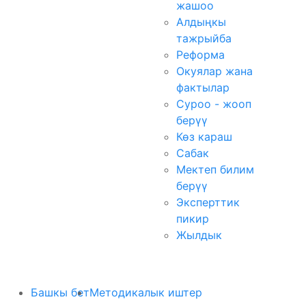
жашоо
Алдыңкы
тажрыйба
Реформа
Окуялар жана
фактылар
Суроо - жооп
берүү
Көз караш
Сабак
Мектеп билим
берүү
Эксперттик
пикир
Жылдык
Башкы бет
Методикалык иштер