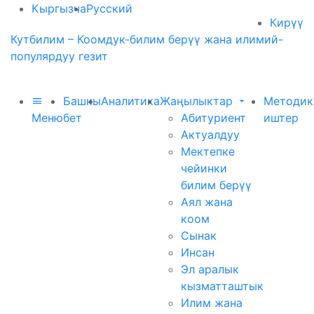
Кыргызча
Русский
Кирүү
Кутбилим – Коомдук-билим берүү жана илимий-
популярдуу гезит
Башкы
Аналитика
Жаңылыктар
Методик
Меню
бет
Абитуриент
иштер
Актуалдуу
Мектепке
чейинки
билим берүү
Аял жана
коом
Сынак
Инсан
Эл аралык
кызматташтык
Илим жана