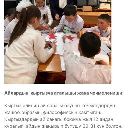
Айлардын
кыргызча аталышы жана чечмелениши:
Кыргыз элинин ай санагы өзүнчө көчмөндөрдүн
жашоо образын, философиясын камтыган.
Кыргыздардын ай санагы боюнча жыл 12 айдан
куралып, айдын жаңырып бүтүшү 30-31 күн болгон.