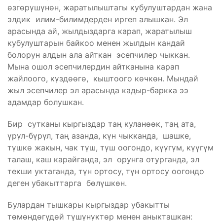
өзгөрүшүнөн, жаратылыштагы кубулуштардан жана
элдик илим-билимдерден иргеп алышкан. Эл
арасында ай, жылдыздарга карап, жаратылыш
кубулуштарын байкоо менен жылдын кандай
болорун алдын ала айткан эсепчилер чыккан.
Мына ошол эсепчилердин айтканына карап
жайлоого, күздөөгө, кыштоого көчкөн. Мындай
жыл эсепчилер эл арасында кадыр-баркка ээ
адамдар болушкан.
Бир сутканы кыргыздар таң куланөөк, таң ата,
үрүл-бүрүл, таң азанда, күн чыкканда, шашке,
түшкө жакын, чак түш, түш оогондо, күүгүм, күүгүм
талаш, каш карайганда, эл орунга отурганда, эл
текши уктаганда, түн ортосу, түн ортосу оогондо
деген убакыттарга бөлүшкөн.
Булардан тышкары кыргыздар убакытты
төмөндөгүдөй түшүнүктөр менен аныкташкан: