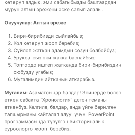
көтөрүп алдык, эми сабагыбызды баштаардан
мурун алтын эрежени эске салып алалы.
Окуучулар:
Алтын эреже
Бири-бирибизди сыйлайбыз;
Кол көтөрүп жооп беребиз;
Сүйлөп жаткан адамдын сөзүн бөлбөйбүз;
Уруксатсыз эки жакка баспайбыз;
Топтордо иштеп жатканда бири-бирибиздин
оюбузду угабыз;
Мугалимдин айтканын аткарабыз.
Мугалим:
Азаматсыңар балдар! Эсиңерде болсо,
өткөн сабакта “Хронология” деген теманы
өткөнбүз
.
Келгиле, балдар, анда үйгө берилген
тапшырманы кайталап алуу үчүн PowerPoint
программасында түзүлгөн викториналык
суроолорго жооп беребиз
.