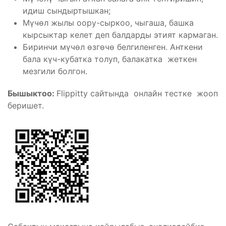
идиш сындыртышкан;
Мүчөл жылы оору-сыркоо, чыгаша, башка
кырсыктар келет деп балдарды этият кармаган.
Биринчи мүчөл өзгөчө белгиленген. Анткени
бала күч-кубатка толуп, балакатка жеткен
мезгили болгон.
Бышыктоо:
Flippitty сайтында онлайн тестке жооп
беришет.