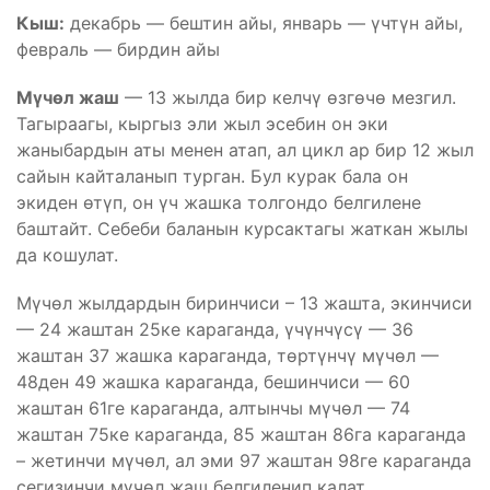
Кыш:
декабрь — бештин айы, январь — үчтүн айы,
февраль — бирдин айы
Мүчөл жаш
— 13 жылда бир келчү өзгөчө мезгил.
Тагыраагы, кыргыз эли жыл эсебин он эки
жаныбардын аты менен атап, ал цикл ар бир 12 жыл
сайын кайталанып турган. Бул курак бала он
экиден өтүп, он үч жашка толгондо белгилене
баштайт. Себеби баланын курсактагы жаткан жылы
да кошулат.
Мүчөл жылдардын биринчиси – 13 жашта, экинчиси
— 24 жаштан 25ке караганда, үчүнчүсү — 36
жаштан 37 жашка караганда, төртүнчү мүчөл —
48ден 49 жашка караганда, бешинчиси — 60
жаштан 61ге караганда, алтынчы мүчөл — 74
жаштан 75ке караганда, 85 жаштан 86га караганда
– жетинчи мүчөл, ал эми 97 жаштан 98ге караганда
сегизинчи мүчөл жаш белгиленип калат.