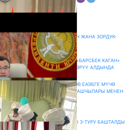
Комментарийлер
Акыркы жаңылыктар
ГЕНДЕРДИК БАСМЫРЛООДОН ЖАНА ЗОРДУК-
ЗОМБУЛУКТАН КОРГОО
07.08.2026
КЫРГЫЗ ТАРЫХЫ ТАСМАДА: «БАРСБЕК КАГАН»
КӨРКӨМ ТАСМАСЫ ЖАРЫК КӨРҮҮ АЛДЫНДА
07.08.2026
ПРЕЗИДЕНТ САДЫР ЖАПАРОВ ЕАЭБГЕ МҮЧӨ
МАМЛЕКЕТТЕРДИН ӨКМӨТ БАШЧЫЛАРЫ МЕНЕН
ЖОЛУГУШТУ
07.08.2026
Абитуриент
ЖОЖДОРГО КАБЫЛ АЛУУНУН 3-ТУРУ БАШТАЛДЫ
27.07.2026