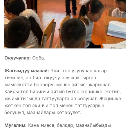
Окуучулар:
Ооба.
Жагымдуу маанай:
Эки топ узунунан катар
тизилип, ар бир окуучу өзү жактырган
мамлекетти борбору менен айтып жарышат.
Кайсы топ биринчи айтып бүтсө жеңишке жетип,
жыйынтыгында таттууларга ээ болушат. Жеңишке
жеткен топ экинчи топ менен таттууларын
бөлүшүп, маанайлары көтөрүлөт.
Мугалим:
Кана эмесе, балдар, маанайыбызды