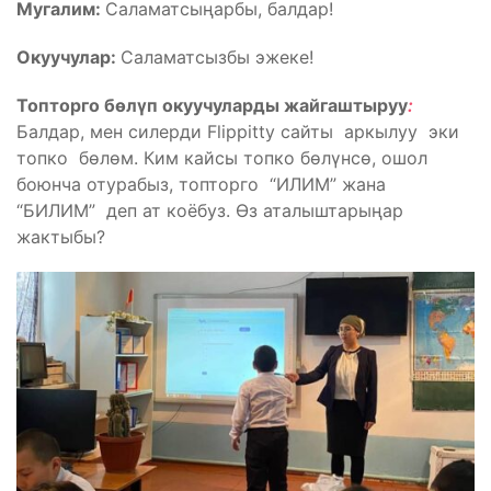
Мугалим:
Саламатсыңарбы, балдар!
Окуучулар:
Саламатсызбы эжеке!
Топторго бөлүп окуучуларды жайгаштыруу
:
Балдар, мен силерди Flippitty сайты аркылуу эки
топко бөлөм. Ким кайсы топко бөлүнсө, ошол
боюнча отурабыз, топторго “ИЛИМ” жана
“БИЛИМ” деп ат коёбуз. Өз аталыштарыңар
жактыбы?