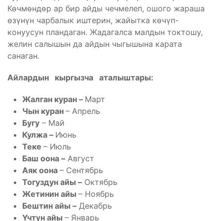
Көчмөндөр ар бир айды чечмелеп, ошого жараша
өзүнүн чарбалык иштерин, жайытка көчүп-
конуусун пландаган. Жадагалса малдын токтошу,
желин салышын да айдын чыгышына карата
санаган.
Айлардын кыргызча аталыштары:
Жалган куран –
Март
Чын куран
– Апрель
Бугу
– Май
Кулжа –
Июнь
Теке
– Июль
Баш оона –
Август
Аяк оона
– Сентябрь
Тогуздун айы –
Октябрь
Жетинин айы
– Ноябрь
Бештин айы –
Декабрь
Үчтүн айы
– Январь