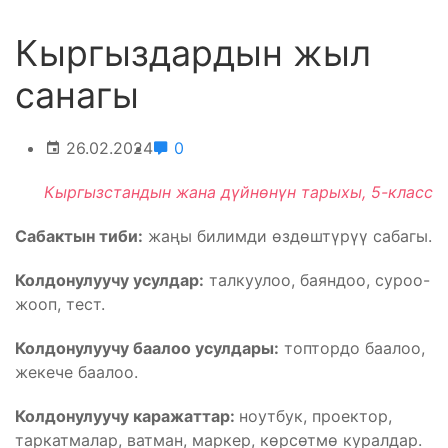
Кыргыздардын жыл
санагы
26.02.2024
0
Кыргызстандын жана дүйнөнүн тарыхы, 5-класс
Сабактын тиби:
жаңы билимди өздөштүрүү сабагы.
Колдонулуучу усулдар:
талкуулоо, баяндоо, суроо-
жооп, тест.
Колдонулуучу баалоо усулдары:
топтордо баалоо,
жекече баалоо.
Колдонулуучу каражаттар:
ноутбук, проектор,
таркатмалар, ватман, маркер, көрсөтмө куралдар.