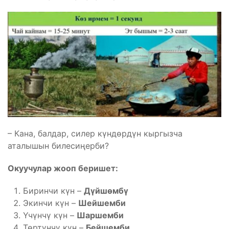
– Кана, балдар, силер күндөрдүн кыргызча
аталышын билесиңерби?
Окуучулар жооп беришет:
Биринчи күн –
Дүйшөмбү
Экинчи күн –
Шейшемби
Үчүнчү күн –
Шаршемби
Төртүнчү күн –
Бейшемби