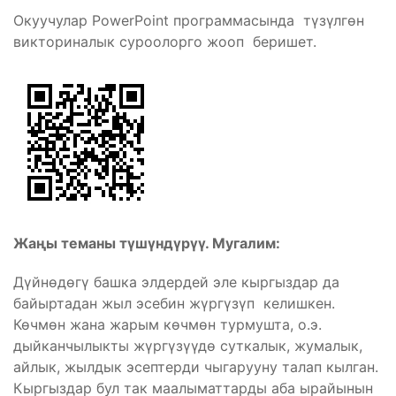
Окуучулар PowerPoint программасында түзүлгөн
викториналык суроолорго жооп беришет.
Жаңы теманы түшүндүрүү.
Мугалим:
Дүйнөдөгү башка элдердей эле кыргыздар да
байыртадан жыл эсебин жүргүзүп келишкен.
Көчмөн жана жарым көчмөн турмушта, о.э.
дыйканчылыкты жүргүзүүдө суткалык, жумалык,
айлык, жылдык эсептерди чыгарууну талап кылган.
Кыргыздар бул так маалыматтарды аба ырайынын