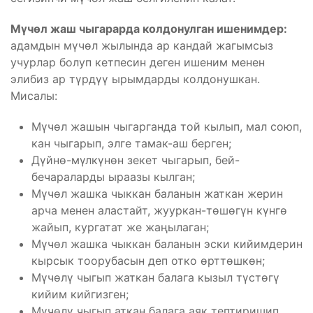
Мүчөл жаш чыгарарда колдонулган ишенимдер:
адамдын мүчөл жылында ар кандай жагымсыз
учурлар болуп кетпесин деген ишеним менен
элибиз ар түрдүү ырымдарды колдонушкан.
Мисалы:
Мүчөл жашын чыгарганда той кылып, мал союп,
кан чыгарып, элге тамак-аш берген;
Дүйнө-мүлкүнөн зекет чыгарып, бей-
бечараларды ыраазы кылган;
Мүчөл жашка чыккан баланын жаткан жерин
арча менен аластайт, жууркан-төшөгүн күнгө
жайып, кургатат же жаңылаган;
Мүчөл жашка чыккан баланын эски кийимдерин
кырсык тоорубасын деп отко өрттөшкөн;
Мүчөлү чыгып жаткан балага кызыл түстөгү
кийим кийгизген;
Мүчөлү чыгып аткан балага аяк тептиришип,