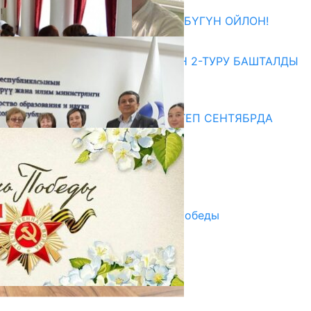
ӨЗҮҢДҮН КЕЛЕЧЕГИҢ ҮЧҮН БҮГҮН ОЙЛОН!
20.07.2026
ЖОЖДОРГО КАБЫЛ АЛУУНУН 2-ТУРУ БАШТАЛДЫ
20.07.2026
Медиа
СУЗАКТА 750 ОРУНДУУ МЕКТЕП СЕНТЯБРДА
ПАЙДАЛАНУУГА БЕРИЛЕТ
07.08.2025
Улуу Жеңиштин жандуу сөзү
29.04.2025
Награды в преддверии Дня Победы
29.04.2025