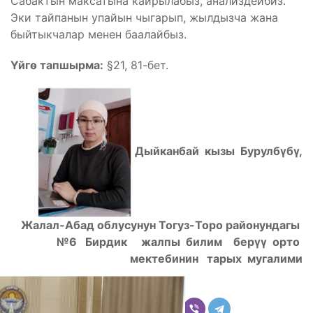
Сабактын максатына кайрылабыз, анализдейбиз.
Эки тайпанын упайын чыгарып, жылдызча жана
быйтыкчалар менен баалайбыз.
Үйгө тапшырм
а:
§21, 81-бет.
Дыйканбай кызы Бурулбүбү,
Жалал-Абад облусунун Тогуз-Торо районундагы
№6 Бирдик жалпы билим берүү орто
мектебинин тарых мугалими
Бөлүшүү