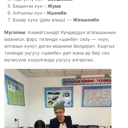
Бешинчи күн –
Жума
Алтынчы күн –
Ишемби
Базар күнү (дем алыш) —
Жекшемби
Мугалим:
Азаматсыңар! Күндөрдүн аталышынын
мааниси: фарс тилинде «шанбе» сөзү — «күн,
аптанын күнү» деген маанини билдирет. Кыргыз
тилинде уңгусу «шемби» деп жана ар бир сөз
мүчөсүнө кошулганда уңгусу өзгөргөн.