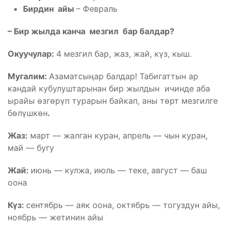
Бирдин айы
– Февраль
– Бир
жылда канча мезгил бар
балдар
?
Окуучулар:
4 мезгил бар, жаз, жай, күз, кыш.
Мугалим:
Азаматсыңар балдар! Табигаттын ар
кандай кубулуштарынан бир жылдын ичинде аба
ырайы өзгөрүп турарын байкап, аны төрт мезгилге
бөлүшкөн
.
Жаз:
март — жалган куран, апрель — чын куран,
май — бугу
Жай:
июнь — кулжа, июль — теке, август — баш
оона
Күз:
сентябрь — аяк оона, октябрь — тогуздун айы,
ноябрь — жетинин айы