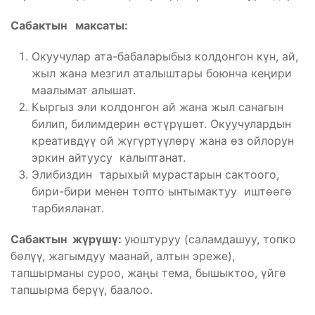
Сабактын максаты:
Окуучулар ата-бабаларыбыз колдонгон күн, ай,
жыл жана мезгил аталыштары боюнча кеңири
маалымат алышат.
Кыргыз эли колдонгон ай жана жыл санагын
билип, билимдерин өстүрүшөт. Окуучулардын
креативдүү ой жүгүртүүлөрү жана өз ойлорун
эркин айтуусу калыптанат.
Элибиздин тарыхый мурастарын сактоого,
бири-бири менен топто ынтымактуу иштөөгө
тарбияланат.
Сабактын жүрүшү:
уюштуруу (саламдашуу, топко
бөлүү, жагымдуу маанай, алтын эреже),
тапшырманы суроо, жаңы тема, бышыктоо, үйгө
тапшырма берүү, баалоо.