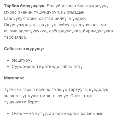
Тарбия берүүчүлүк:
Боз үй атадан балага калуучу
мурас экенин түшүндүрүп, кыргыздын
баалуулуктарын сактай билүүгө үндөө.
Окуучуларды ата журтун сүйүүгө, эл үчүн кызмат
кылып адептүүлүккө, сабырдуулукка, биримдүлүүкө
тарбиялоо.
Сабактын жүрүшү
:
Уюштуруу
Суроо-жооп иретинде сабак өтүү.
Мугалим:
Түтүн чыгарып өзүнчө түйшүк тартууга, күндөлүк
жашоо-турмушка моюн сунуу. Очок төрт
түшүнүктү берет.
Очок — үй күтүү, ар бир кыргыз баласынын