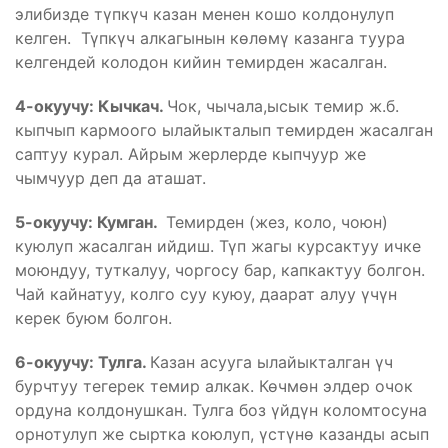
элибизде түпкүч казан менен кошо колдонулуп
келген. Түпкүч алкагынын көлөмү казанга туура
келгендей колодон кийин темирден жасалган.
4-окуучу: Кычкач.
Чок, чычала,ысык темир ж.б.
кыпчып кармоого ылайыкталып темирден жасалган
саптуу курал. Айрым жерлерде кыпчуур же
чымчуур деп да аташат.
5-окуучу: Кумган.
Темирден (жез, коло, чоюн)
куюлуп жасалган ийдиш. Түп жагы курсактуу ичке
моюндуу, туткалуу, чоргосу бар, капкактуу болгон.
Чай кайнатуу, колго суу куюу, даарат алуу үчүн
керек буюм болгон.
6-окуучу: Тулга.
Казан асууга ылайыкталган үч
бурчтуу тегерек темир алкак. Көчмөн элдер очок
ордуна колдонушкан. Тулга боз үйдүн коломтосуна
орнотулуп же сыртка коюлуп, үстүнө казанды асып