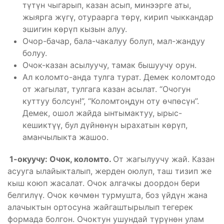
түтүн чыгарып, казан асып, минээрге аты,
жыярга жүгү, отураарга төрү, кирип чыккандар
эшигин көрүп кызын алуу.
Очор-бачар, бала-чакалуу болуп, мал-жандуу
болуу.
Очок-казан асылуучу, тамак бышуучу орун.
Ал коломто-анда тулга турат. Демек коломтодо
от жагылат, тулгага казан асылат. “Очогун
куттуу болсун!”, “Коломтоңдун оту өчпөсүн”.
Демек, ошол жайда ынтымактуу, ырыс-
кешиктүү, бул дүйнөнүн ырахатын көрүп,
аманчылыкта жашоо.
1-окуучу: Очок, коломто.
От жагылуучу жай. Казан
асууга ылайыкталып, жерден оюлуп, таш тизип же
кыш коюп жасалат. Очок алгачкы доордон бери
белгилүү. Очок көчмөн турмушта, боз үйдүн жана
алачыктын ортосуна жайгаштырылып тегерек
формада болгон. Очоктун ушундай түрүнөн улам