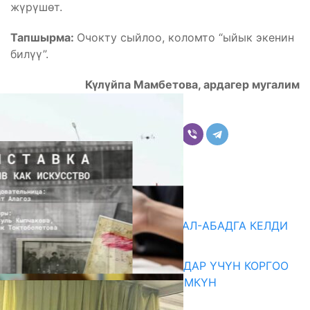
жүрүшөт.
Тапшырма:
Очокту сыйлоо, коломто “ыйык экенин
билүү”.
Күлүйпа Мамбетова, ардагер мугалим
Бөлүшүү
Комментарийлер
Акыркы жаңылыктар
«БИРИМДИК КЕРБЕНИ» ЖАЛАЛ-АБАДГА КЕЛДИ
07.08.2026
КОРРУПЦИЯНЫ КАБАРЛАГАНДАР ҮЧҮН КОРГОО
ЧАРАЛАРЫ КҮЧӨТҮЛҮШҮ МҮМКҮН
07.08.2026