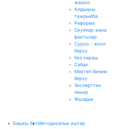
жашоо
Алдыңкы
тажрыйба
Реформа
Окуялар жана
фактылар
Суроо - жооп
берүү
Көз караш
Сабак
Мектеп билим
берүү
Эксперттик
пикир
Жылдык
Башкы бет
Методикалык иштер