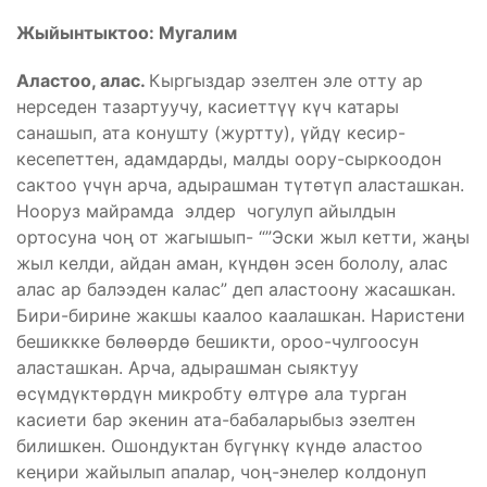
Жыйынтыктоо:
Мугалим
Аластоо, алас.
Кыргыздар эзелтен эле отту ар
нерседен тазартуучу, касиеттүү күч катары
санашып, ата конушту (журтту), үйдү кесир-
кесепеттен, адамдарды, малды оору-сыркоодон
сактоо үчүн арча, адырашман түтөтүп аласташкан.
Нооруз майрамда элдер чогулуп айылдын
ортосуна чоң от жагышып- “”Эски жыл кетти, жаңы
жыл келди, айдан аман, күндөн эсен бололу, алас
алас ар балээден калас” деп аластоону жасашкан.
Бири-бирине жакшы каалоо каалашкан. Наристени
бешиккке бөлөөрдө бешикти, ороо-чулгоосун
аласташкан. Арча, адырашман сыяктуу
өсүмдүктөрдүн микробту өлтүрө ала турган
касиети бар экенин ата-бабаларыбыз эзелтен
билишкен. Ошондуктан бүгүнкү күндө аластоо
кеңири жайылып апалар, чоң-энелер колдонуп