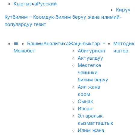
Кыргызча
Русский
Кирүү
Кутбилим – Коомдук-билим берүү жана илимий-
популярдуу гезит
Башкы
Аналитика
Жаңылыктар
Методик
Меню
бет
Абитуриент
иштер
Актуалдуу
Мектепке
чейинки
билим берүү
Аял жана
коом
Сынак
Инсан
Эл аралык
кызматташтык
Илим жана