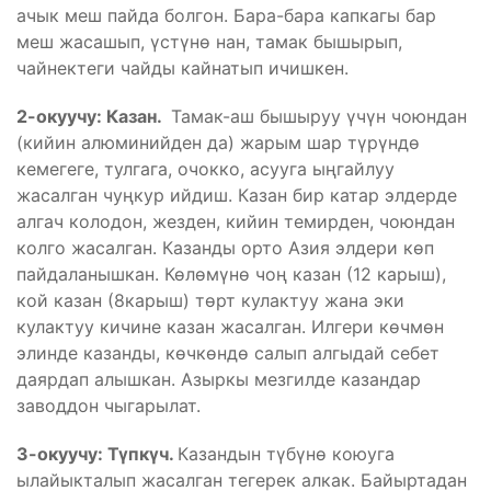
ачык меш пайда болгон. Бара-бара капкагы бар
меш жасашып, үстүнө нан, тамак бышырып,
чайнектеги чайды кайнатып ичишкен.
2-окуучу: Казан.
Тамак-аш бышыруу үчүн чоюндан
(кийин алюминийден да) жарым шар түрүндө
кемегеге, тулгага, очокко, асууга ыңгайлуу
жасалган чуңкур ийдиш. Казан бир катар элдерде
алгач колодон, жезден, кийин темирден, чоюндан
колго жасалган. Казанды орто Азия элдери көп
пайдаланышкан. Көлөмүнө чоң казан (12 карыш),
кой казан (8карыш) төрт кулактуу жана эки
кулактуу кичине казан жасалган. Илгери көчмөн
элинде казанды, көчкөндө салып алгыдай себет
даярдап алышкан. Азыркы мезгилде казандар
заводдон чыгарылат.
3-окуучу: Түпкүч.
Казандын түбүнө коюуга
ылайыкталып жасалган тегерек алкак. Байыртадан