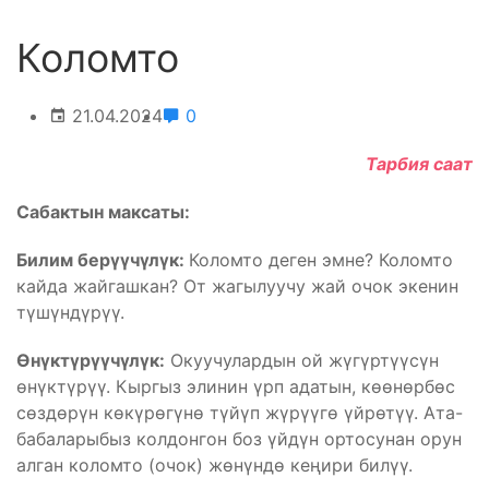
Коломто
21.04.2024
0
Тарбия саат
Сабактын максаты:
Билим берүүчүлүк:
Коломто деген эмне? Коломто
кайда жайгашкан? От жагылуучу жай очок экенин
түшүндүрүү.
Өнүктүрүүчүлүк:
Окуучулардын ой жүгүртүүсүн
өнүктүрүү. Кыргыз элинин үрп адатын, көөнөрбөс
сөздөрүн көкүрөгүнө түйүп жүрүүгө үйрөтүү. Ата-
бабаларыбыз колдонгон боз үйдүн ортосунан орун
алган коломто (очок) жөнүндө кеңири билүү.