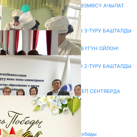
«АРХИВ – ИСКУССТВО» КӨРГӨЗМӨСҮ АЧЫЛАТ
07.08.2026
Абитуриент
ЖОЖДОРГО КАБЫЛ АЛУУНУН 3-ТУРУ БАШТАЛДЫ
27.07.2026
ӨЗҮҢДҮН КЕЛЕЧЕГИҢ ҮЧҮН БҮГҮН ОЙЛОН!
20.07.2026
ЖОЖДОРГО КАБЫЛ АЛУУНУН 2-ТУРУ БАШТАЛДЫ
20.07.2026
Медиа
СУЗАКТА 750 ОРУНДУУ МЕКТЕП СЕНТЯБРДА
ПАЙДАЛАНУУГА БЕРИЛЕТ
07.08.2025
Улуу Жеңиштин жандуу сөзү
29.04.2025
Награды в преддверии Дня Победы