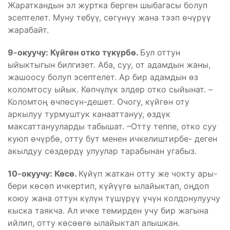
Жараткандын эл журтка берген шыбагасы болуп
эсептелет. Муну тебүү, сөгүнүү жана тээп өчүрүү
жарабайт.
9-окуучу: Күйгөн отко түкүрбө.
Бул оттун
ыйыктыгын билгизет. Аба, суу, от адамдын жаны,
жашоосу болуп эсептелет. Ар бир адамдын өз
коломтосу ыйык. Көпчүлүк элдер отко сыйынат. –
Коломтоң өчпөсүн-дешет. Очогу, күйгөн оту
аркылуу турмуштук канааттануу, өздүк
максаттанууларды табышат. –Отту теппе, отко суу
куюп өчүрбө, отту бут менен ичкелиштирбе- деген
акылдуу сөздөрдү улуулар тарабынан угабыз.
10-окуучу: Көсө.
Күйүп жаткан отту же чокту ары-
бери көсөп ичкертип, күйүүгө ылайыктап, оңдоп
коюу жана оттун күлүн түшүрүү үчүн колдонулуучу
кыска таякча. Ал ичке темирден учу бир жагына
ийлип, отту көсөөгө ылайыктап алышкан.