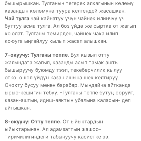
бышырышкан. Тулганын тегерек алкагынын көлөмү
казандын көлөмүнө туура келгендей жасашкан.
Чай тулга
чай кайнатуу үчүн чайнек илинчүү үч
буттуу асма тулга. Ал боз үйдө же сыртка от жагып
коюлат. Тулганы темирден, чайнек чака илип
коюуга ыңгайлуу кылып жасап алышкан.
7-окуучу: Тулганы теппе.
Бул кызыл отту
жалындата жагып, казанды асып тамак ашты
бышыруучу буюмду тээп, текеберчилик кылуу
отко, ошол үйдүн казан ашына шек келтирүү.
Очокту бусуу менен барабар. Мындайча айтканда
ырыс-кешигин тебүү. –Тулганы теппе бутуң ооруйт,
казан-аштын, идиш-аяктын убалына каласын- деп
айтышкан.
8-окуучу: Отту теппе.
От ыйыктардын
ыйыктарынан. Ал адамзаттын жашоо-
тиричилигиндеги табынуучу касиетке ээ.