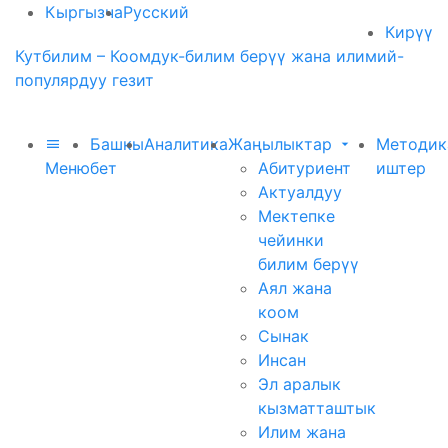
Кыргызча
Русский
Кирүү
Кутбилим – Коомдук-билим берүү жана илимий-
популярдуу гезит
Башкы
Аналитика
Жаңылыктар
Методик
Меню
бет
Абитуриент
иштер
Актуалдуу
Мектепке
чейинки
билим берүү
Аял жана
коом
Сынак
Инсан
Эл аралык
кызматташтык
Илим жана