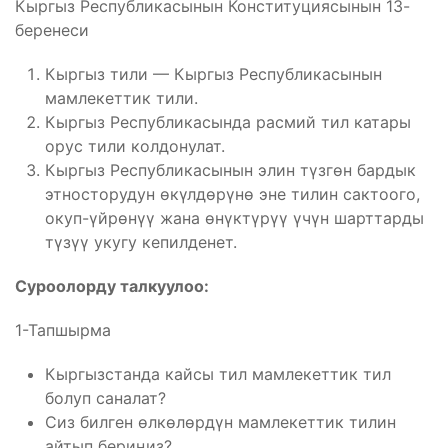
Кыргыз Республикасынын Конституциясынын 13-
беренеси
Кыргыз тили — Кыргыз Республикасынын
мамлекеттик тили.
Кыргыз Республикасында расмий тил катары
орус тили колдонулат.
Кыргыз Республикасынын элин түзгөн бардык
этносторудун өкүлдөрүнө эне тилин сактоого,
окуп-үйрөнүү жана өнүктүрүү үчүн шарттарды
түзүү укугу кепилденет.
Суроолорду талкуулоо:
1-Тапшырма
Кыргызстанда кайсы тил мамлекеттик тил
болуп саналат?
Сиз билген өлкөлөрдүн мамлекеттик тилин
айтып бериңиз?