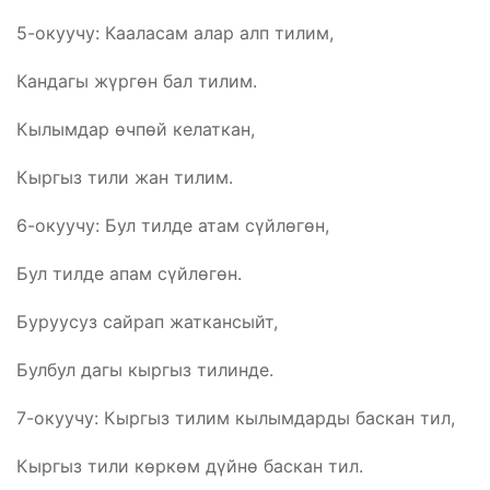
5-окуучу: Кааласам алар алп тилим,
Кандагы жүргөн бал тилим.
Кылымдар өчпөй келаткан,
Кыргыз тили жан тилим.
6-окуучу: Бул тилде атам сүйлөгөн,
Бул тилде апам сүйлөгөн.
Буруусуз сайрап жаткансыйт,
Булбул дагы кыргыз тилинде.
7-окуучу: Кыргыз тилим кылымдарды баскан тил,
Кыргыз тили көркөм дүйнө баскан тил.