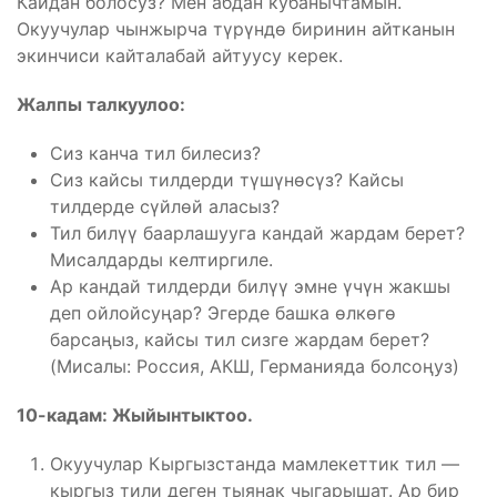
Кайдан болосуз? Мен абдан кубанычтамын.
Окуучулар чынжырча түрүндө биринин айтканын
экинчиси кайталабай айтуусу керек.
Жалпы талкуулоо:
Сиз канча тил билесиз?
Сиз кайсы тилдерди түшүнөсүз? Кайсы
тилдерде сүйлөй аласыз?
Тил билүү баарлашууга кандай жардам берет?
Мисалдарды келтиргиле.
Ар кандай тилдерди билүү эмне үчүн жакшы
деп ойлойсуңар? Эгерде башка өлкөгө
барсаңыз, кайсы тил сизге жардам берет?
(Мисалы: Россия, АКШ, Германияда болсоңуз)
10-кадам: Жыйынтыктоо.
Окуучулар Кыргызстанда мамлекеттик тил —
кыргыз тили деген тыянак чыгарышат. Ар бир