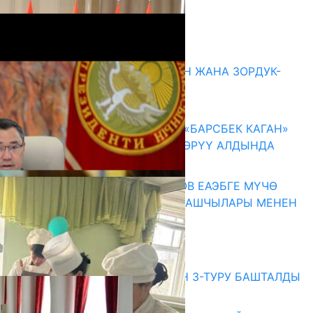
Комментарийлер
Акыркы жаңылыктар
ГЕНДЕРДИК БАСМЫРЛООДОН ЖАНА ЗОРДУК-
ЗОМБУЛУКТАН КОРГОО
07.08.2026
КЫРГЫЗ ТАРЫХЫ ТАСМАДА: «БАРСБЕК КАГАН»
КӨРКӨМ ТАСМАСЫ ЖАРЫК КӨРҮҮ АЛДЫНДА
07.08.2026
ПРЕЗИДЕНТ САДЫР ЖАПАРОВ ЕАЭБГЕ МҮЧӨ
МАМЛЕКЕТТЕРДИН ӨКМӨТ БАШЧЫЛАРЫ МЕНЕН
ЖОЛУГУШТУ
07.08.2026
Абитуриент
ЖОЖДОРГО КАБЫЛ АЛУУНУН 3-ТУРУ БАШТАЛДЫ
27.07.2026