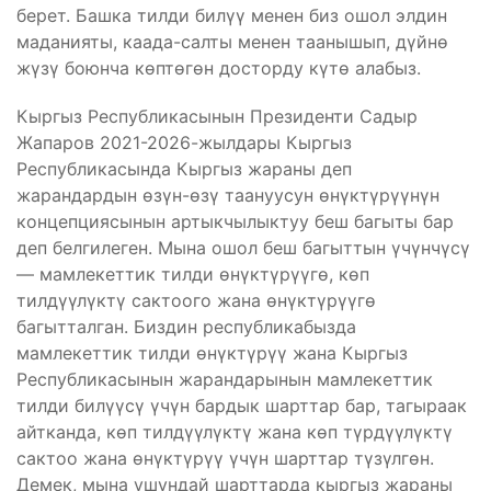
берет. Башка тилди билүү менен биз ошол элдин
маданияты, каада-салты менен таанышып, дүйнө
жүзү боюнча көптөгөн досторду күтө алабыз.
Кыргыз Республикасынын Президенти Садыр
Жапаров 2021-2026-жылдары Кыргыз
Республикасында Кыргыз жараны деп
жарандардын өзүн-өзү таануусун өнүктүрүүнүн
концепциясынын артыкчылыктуу беш багыты бар
деп белгилеген. Мына ошол беш багыттын үчүнчүсү
— мамлекеттик тилди өнүктүрүүгө, көп
тилдүүлүктү сактоого жана өнүктүрүүгө
багытталган. Биздин республикабызда
мамлекеттик тилди өнүктүрүү жана Кыргыз
Республикасынын жарандарынын мамлекеттик
тилди билүүсү үчүн бардык шарттар бар, тагыраак
айтканда, көп тилдүүлүктү жана көп түрдүүлүктү
сактоо жана өнүктүрүү үчүн шарттар түзүлгөн.
Демек, мына ушундай шарттарда кыргыз жараны