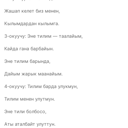
Жашап келет биз менен,
Кылымдардан кылымга.
3-окуучу: Эне тилим — таалайым,
Кайда гана барбайын.
Эне тилим барында,
Дайым жарык маанайым.
4-окуучу: Тилим барда улукмун,
Тилим менен улутмун.
Эне тили болбосо,
Аты аталбайт улуттун.