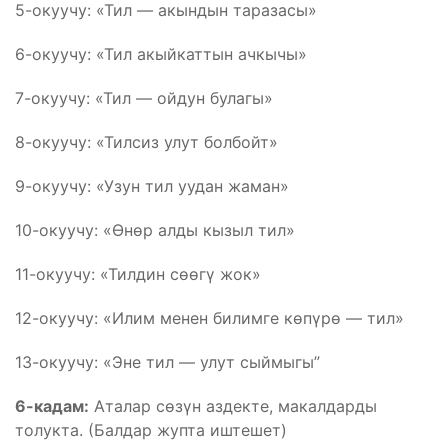
5-окуучу: «Тил — акындын таразасы»
6-окуучу: «Тил акыйкаттын ачкычы»
7-окуучу: «Тил — ойдун булагы»
8-окуучу: «Тилсиз улут болбойт»
9-окуучу: «Узун тил уудан жаман»
10-окуучу: «Өнөр алды кызыл тил»
11-окуучу: «Тилдин сөөгү жок»
12-окуучу: «Илим менен билимге көпүрө — тил»
13-окуучу: «Эне тил — улут сыймыгы”
6-кадам:
Аталар сөзүн аздекте, макалдарды
толукта. (Балдар жупта иштешет)