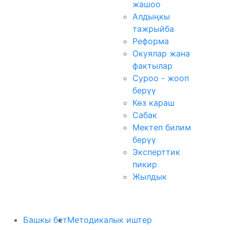
жашоо
Алдыңкы
тажрыйба
Реформа
Окуялар жана
фактылар
Суроо - жооп
берүү
Көз караш
Сабак
Мектеп билим
берүү
Эксперттик
пикир
Жылдык
Башкы бет
Методикалык иштер