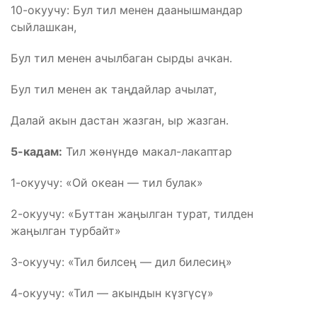
10-окуучу: Бул тил менен даанышмандар
сыйлашкан,
Бул тил менен ачылбаган сырды ачкан.
Бул тил менен ак таңдайлар ачылат,
Далай акын дастан жазган, ыр жазган.
5-кадам:
Тил жөнүндө макал-лакаптар
1-окуучу: «Ой океан — тил булак»
2-окуучу: «Буттан жаңылган турат, тилден
жаңылган турбайт»
3-окуучу: «Тил билсең — дил билесиң»
4-окуучу: «Тил — акындын күзгүсү»