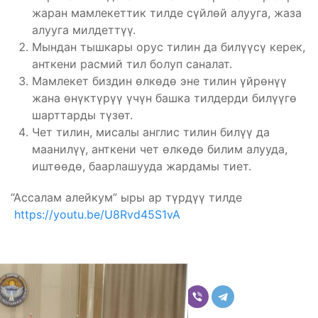
жаран мамлекеттик тилде сүйлөй алууга, жаза
алууга милдеттүү.
Мындан тышкары орус тилин да билүүсү керек,
анткени расмий тил болуп саналат.
Мамлекет биздин өлкөдө эне тилин үйрөнүү
жана өнүктүрүү үчүн башка тилдерди билүүгө
шарттарды түзөт.
Чет тилин, мисалы англис тилин билүү да
маанилүү, анткени чет өлкөдө билим алууда,
иштөөдө, баарлашууда жардамы тиет.
“Ассалам алейкум” ыры ар түрдүү тилде
https://youtu.be/U8Rvd45S1vA
Бөлүшүү