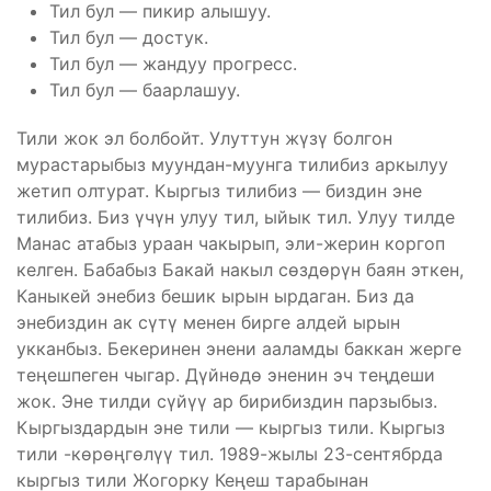
Тил бул — пикир алышуу.
Тил бул — достук.
Тил бул — жандуу прогресс.
Тил бул — баарлашуу.
Тили жок эл болбойт. Улуттун жүзү болгон
мурастарыбыз муундан-муунга тилибиз аркылуу
жетип олтурат. Кыргыз тилибиз — биздин эне
тилибиз. Биз үчүн улуу тил, ыйык тил. Улуу тилде
Манас атабыз ураан чакырып, эли-жерин коргоп
келген. Бабабыз Бакай накыл сөздөрүн баян эткен,
Каныкей энебиз бешик ырын ырдаган. Биз да
энебиздин ак сүтү менен бирге алдей ырын
укканбыз. Бекеринен энени ааламды баккан жерге
теңешпеген чыгар. Дүйнөдө эненин эч теңдеши
жок. Эне тилди сүйүү ар бирибиздин парзыбыз.
Кыргыздардын эне тили — кыргыз тили. Кыргыз
тили -көрөңгөлүү тил. 1989-жылы 23-сентябрда
кыргыз тили Жогорку Кеңеш тарабынан