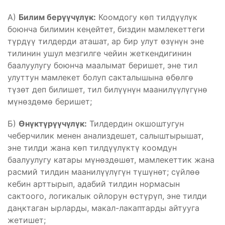
А)
Билим берүүчүлүк:
Коомдогу көп тилдүүлүк
боюнча билимин кеңейтет, биздин мамлекеттеги
түрдүү тилдерди аташат, ар бир улут өзүнүн эне
тилинин ушул мезгилге чейин жеткендигинин
баалуулугу боюнча маалымат беришет, эне тил
улуттун мамлекет болуп сакталышына өбөлгө
түзөт деп билишет, тил билүүнүн маанилүүлүгүнө
мүнөздөмө беришет;
Б)
Өнүктүрүүчүлүк:
Тилдердин окшоштугун
чеберчилик менен анализдешет, салыштырышат,
эне тилди жана көп тилдүүлүктү коомдун
баалуулугу катары мүнөздөшөт, мамлекеттик жана
расмий тилдин маанилүүлүгүн түшүнөт; сүйлөө
кебин арттырып, адабий тилдин нормасын
сактоого, логикалык ойлорун өстүрүп, эне тилди
даңктаган ырларды, макал-лакаптарды айтууга
жетишет;