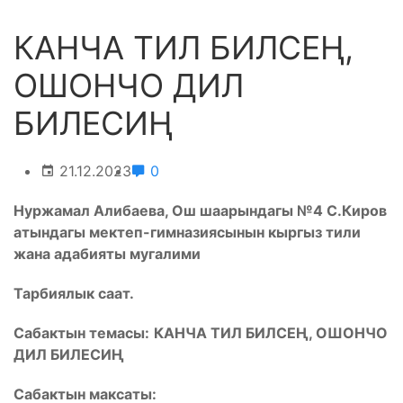
КАНЧА ТИЛ БИЛCЕҢ,
ОШОНЧО ДИЛ
БИЛЕСИҢ
21.12.2023
0
Нуржамал Алибаева, Ош шаарындагы №4 С.Киров
атындагы мектеп-гимназиясынын кыргыз тили
жана адабияты мугалими
Тарбиялык саат.
Сабактын темасы:
КАНЧА ТИЛ БИЛCЕҢ, ОШОНЧО
ДИЛ БИЛЕСИҢ
Сабактын максаты: