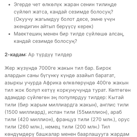
Эгерде чет өлкөлүк жаран сенин тилиңде
сүйлөп жатса, кандай сезимде болосуң?
(Окуучу жагымдуу болот десе, эмне үчүн
экендигин айтып берүүсү керек)
Маектешиң менен бир тилде сүйлөшө алсаң,
кандай сезимде болосуң?
2-кадам
: Ар түрдүү тилдер
Жер жүзүндө 7000ге жакын тил бар. Бирок
алардын саны бүгүнкү күндө азайып баратат,
азыркы учурда Африка өлкөлөрүндө 400гө жакын
тил жок болуп кетүү коркунучунда турат. Көптөгөн
адамдар сүйлөгөн эң популярдуу тилдер: Кытай
тили (бир жарым миллиардга жакын), англис тили
(1500 миллиард), испан тили (55миллион), араб
тили (420 миллион), француз тили (270 млн.), орус
тили (260 млн.), немец тили (200 млн.) Тил
көндүмдөрү башкалар менен баарлашууга жардам