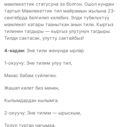
мамлекеттик статусуна ээ болгон. Ошол күндөн
тартып Мамлекеттик тил майрамын жылына 23-
сентябрда белгилеп келебиз. Элди түбөлүктүү
мамлекет катары тааныткан анын тили. Кыргыз
тилинин тагдыры — кыргыз улутунун тагдыры.
Тилди сактасак, улутту сактайбыз!
4-кадам:
Эне тили жөнүндө ырлар
1-окуучу: Эне тилим улуу тил,
Манас бабам сүйлөгөн.
Жашап келет биз менен,
Кылымдардан кылымга.
2-окуучу: Эне тилим — ырыскым,
Толуп турган чагымда.