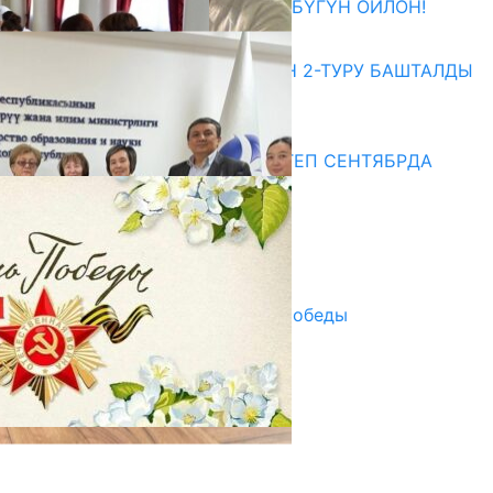
ӨЗҮҢДҮН КЕЛЕЧЕГИҢ ҮЧҮН БҮГҮН ОЙЛОН!
20.07.2026
ЖОЖДОРГО КАБЫЛ АЛУУНУН 2-ТУРУ БАШТАЛДЫ
20.07.2026
Медиа
СУЗАКТА 750 ОРУНДУУ МЕКТЕП СЕНТЯБРДА
ПАЙДАЛАНУУГА БЕРИЛЕТ
07.08.2025
Улуу Жеңиштин жандуу сөзү
29.04.2025
Награды в преддверии Дня Победы
29.04.2025