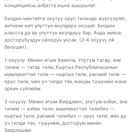
концепциясы албетте ишке ашырылат.
Биздин мектепте окутуу орус тилинде жүргүзүлөт,
анткени көп улуттун өкүлдөрү окушат. Биздин
класста да ар улуттун өкүлдөрү бар. Анда эмесе,
досторубуздун ойлорун уксак. (3-4 окуучу ой
бөлүшөт).
1-окуучу: Менин атым Камила. Улутум татар, эне
тилим — татар тили, Кыргыз Республикасынын
мамлекеттик тили — кыргыз тили, расмий тили —
орус тили, мен үч тилди тең жакшы түшүнөм жана
эркин сүйлөйм.
2-окуучу: Менин атым Фирдавис, улутум өзбек, эне
тилим — өзбек тили, мамлекеттик тилибиз —
кыргыз тили, расмий тилибиз — орус тили, мен да
үч тилди тең түшүнөм, досторум менен
баарлашам.