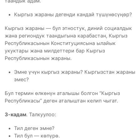
таандык адам.
Кыргыз жараны дегенди кандай түшүнөсүңөр?
Кыргыз жараны — бул этностук, диний социалдык
жана региондук таандыгына карабастан, Кыргыз
Республикасынын Конституциясына ылайык
укуктары жана милдеттери бар Кыргыз
Республикасынын жараны.
Эмне үчүн кыргыз жараны? Кыргызстан жараны
эмес?
Бул термин өлкөнүн аталышы болгон “Кыргыз
Республикасы” деген аталыштан келип чыгат.
3-кадам
. Талкуулоо:
Тил деген эмне?
Тил бул — көпүрө.