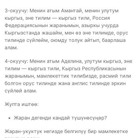
3-окуучу: Менин атым Амантай, менин улутум
кыргыз, эне тилим — кыргыз тили, Россия
Федерациясынын жаранымын, азыркы учурда
Кыргызстанда жашайм, мен өз эне тилимде, орус
тилинде сүйлөйм, оюмду толук айтып, баарлаша
алам.
4-окуучу: Менин атым Аделина, улутум кыргыз, эне
тилим — кыргыз тили, Кыргыз Республикасынын
жаранымын, мамлекеттик тилибизде, расмий тили
болгон орус тилинде жана англис тилинде эркин
сүйлөй алам.
Жупта иштөө:
Жаран дегенди кандай түшүнөсүңөр?
Жаран-укуктук негизде белгилүү бир мамлекетке