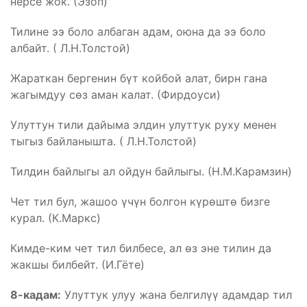
нерсе жок. (Эзоп)
Тилине ээ боло албаган адам, оюна да ээ боло
албайт. ( Л.Н.Толстой)
Жараткан бергенин бүт койбой алат, бирн гана
жагымдуу сөз аман калат. (Фирдоуси)
Улуттун тили дайыма элдин улуттук руху менен
тыгыз байланышта. ( Л.Н.Толстой)
Тилдин байлыгы ал ойдун байлыгы. (Н.М.Карамзин)
Чет тил бул, жашоо үчүн болгон күрөштө бизге
курал. (К.Маркс)
Кимде-ким чет тил билбесе, ал өз эне тилин да
жакшы билбейт. (И.Гёте)
8-кадам:
Улуттук улуу жана белгилүү адамдар тил