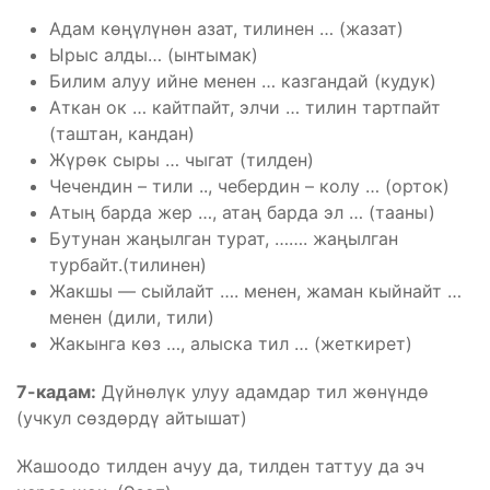
Адам көңүлүнөн азат, тилинен … (жазат)
Ырыс алды… (ынтымак)
Билим алуу ийне менен … казгандай (кудук)
Аткан ок … кайтпайт, элчи … тилин тартпайт
(таштан, кандан)
Жүрөк сыры … чыгат (тилден)
Чечендин – тили .., чебердин – колу … (орток)
Атың барда жер …, атаң барда эл … (тааны)
Бутунан жаңылган турат, ……. жаңылган
турбайт.(тилинен)
Жакшы — сыйлайт …. менен, жаман кыйнайт …
менен (дили, тили)
Жакынга көз …, алыска тил … (жеткирет)
7-кадам:
Дүйнөлүк улуу адамдар тил жөнүндө
(учкул сөздөрдү айтышат)
Жашоодо тилден ачуу да, тилден таттуу да эч