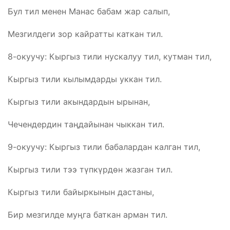
Бул тил менен Манас бабам жар салып,
Мезгилдеги зор кайратты каткан тил.
8-окуучу: Кыргыз тили нускалуу тил, кутман тил,
Кыргыз тили кылымдарды уккан тил.
Кыргыз тили акындардын ырынан,
Чечендердин таңдайынан чыккан тил.
9-окуучу: Кыргыз тили бабалардан калган тил,
Кыргыз тили тээ түпкүрдөн жазган тил.
Кыргыз тили байыркынын дастаны,
Бир мезгилде муңга баткан арман тил.