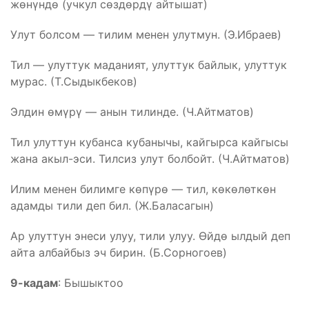
жөнүндө (учкул сөздөрдү айтышат)
Улут болсом — тилим менен улутмун. (Э.Ибраев)
Тил — улуттук маданият, улуттук байлык, улуттук
мурас. (Т.Сыдыкбеков)
Элдин өмүрү — анын тилинде. (Ч.Айтматов)
Тил улуттун кубанса кубанычы, кайгырса кайгысы
жана акыл-эси. Тилсиз улут болбойт. (Ч.Айтматов)
Илим менен билимге көпүрө — тил, көкөлөткөн
адамды тили деп бил. (Ж.Баласагын)
Ар улуттун энеси улуу, тили улуу. Өйдө ылдый деп
айта албайбыз эч бирин. (Б.Сорногоев)
9-кадам
: Бышыктоо