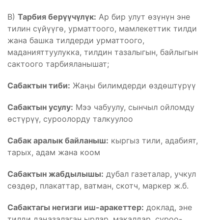
В)
Тарбия берүүчүлүк:
Ар бир улут өзүнүн эне
тилин сүйүүгө, урматтоого, мамлекеттик тилди
жана башка тилдерди урматтоого,
маданияттуулукка, тилдин тазалыгын, байлыгын
сактоого тарбияланышат;
Сабактын тиби:
Жаңы билимдерди өздөштүрүү
Сабактын усулу:
Мээ чабуулу, сынчыл ойломду
өстүрүү, суроолорду талкуулоо
Сабак аралык байланыш:
кыргыз тили, адабият,
тарых, адам жана коом
Сабактын жабдылышы:
дубал газеталар, учкул
сөздөр, плакаттар, ватман, скотч, маркер ж.б.
Сабактагы негизги иш-аракеттер:
доклад, эне
тилди даңазалаган ырлар, макалдар, суроо-