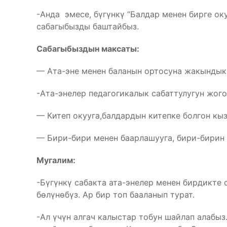
-Анда эмесе, бүгүнкү “Балдар менен бирге ок
сабагыбызды баштайбыз.
Сабагыбыздын максаты:
— Ата-эне менен баланын ортосуна жакындык 
-Ата-энелер педагогикалык сабаттулугун жог
— Китеп окууга,балдардын китепке болгон кыз
— Бири-бири менен баарлашууга, бири-бирин 
Мугалим:
-Бүгүнкү сабакта ата-энелер менен бирдикте
бөлүнөбүз. Ар бир топ бааланып турат.
-Ал үчүн алгач калыстар тобун шайлап алабыз