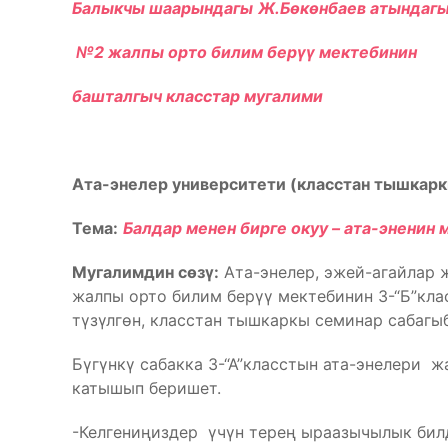
Балыкчы шаарындагы
Ж.Бөкөнбаев атындаг
№2 жалпы орто билим берүү мектебинин
башталгыч класстар мугалими
Ата-энелер университети (класстан тышкар
Тема:
Балдар менен бирге окуу – ата-эненин 
Мугалимдин сөзү:
Ата-энелер, эжей-агайлар 
жалпы орто билим берүү мектебинин 3-“Б”кла
түзүлгөн, класстан тышкаркы семинар сабагы
Бүгүнкү сабакка 3-“А”класстын ата-энелери ж
катышып беришет.
-Келгениңиздер үчүн терең ыраазычылык бил