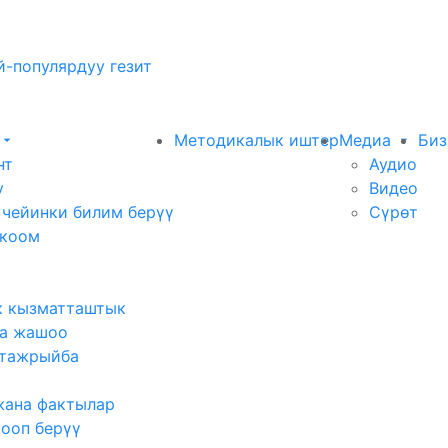
-популярдуу гезит
Методикалык иштер
Медиа
Биз
нт
Аудио
у
Видео
 чейинки билим берүү
Сүрөт
 коом
к кызматташтык
а жашоо
тажрыйба
жана фактылар
жооп берүү