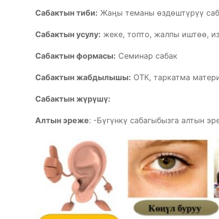
Сабактын тиби:
Жаңы теманы өздөштүрүү саб
Сабактын усулу:
жеке, топто, жалпы иштөө, из
Сабактын формасы:
Семинар сабак
Сабактын жабдылышы:
ОТК, таркатма матер
Сабактын жүрүшү:
Алтын эреже
: -Бүгүнкү сабагыбызга алтын эр