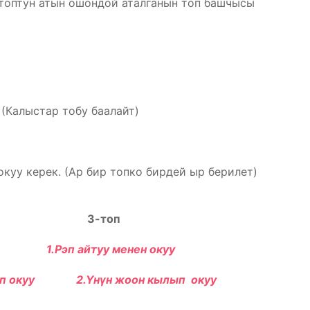
 топтун атын ошондой аталганын топ башчысы
 (Калыстар тобу баалайт)
окуу керек. (Ар бир топко бирдей ыр берилет)
3-топ
 1.Рэп айтуу менен окуу
 окуу 2.Үнүн жоон кылып окуу