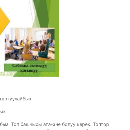
тартуулайбыз
ыз.
ыз. Топ башчысы ата-эне болуу керек. Топтор