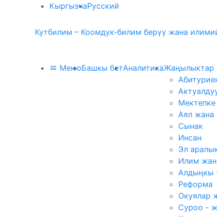
Кыргызча
Русский
Кутбилим – Коомдук-билим берүү жана илимий
Меню
Башкы бет
Аналитика
Жаңылыктар
Абитурие
Актуалду
Мектепке
Аял жана
Сынак
Инсан
Эл аралы
Илим жан
Алдыңкы 
Реформа
Окуялар 
Суроо - 