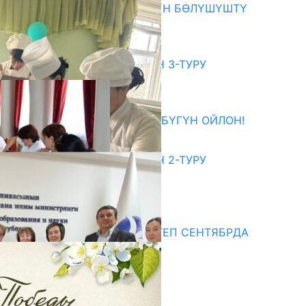
ОКУТУУ ТАЖРЫЙБАСЫ МЕНЕН БӨЛҮШҮШТҮ
06.08.2026
битуриент
ЖОЖДОРГО КАБЫЛ АЛУУНУН 3-ТУРУ
БАШТАЛДЫ
27.07.2026
ӨЗҮҢДҮН КЕЛЕЧЕГИҢ ҮЧҮН БҮГҮН ОЙЛОН!
20.07.2026
ЖОЖДОРГО КАБЫЛ АЛУУНУН 2-ТУРУ
БАШТАЛДЫ
20.07.2026
едиа
СУЗАКТА 750 ОРУНДУУ МЕКТЕП СЕНТЯБРДА
ПАЙДАЛАНУУГА БЕРИЛЕТ
07.08.2025
Улуу Жеңиштин жандуу сөзү
29.04.2025