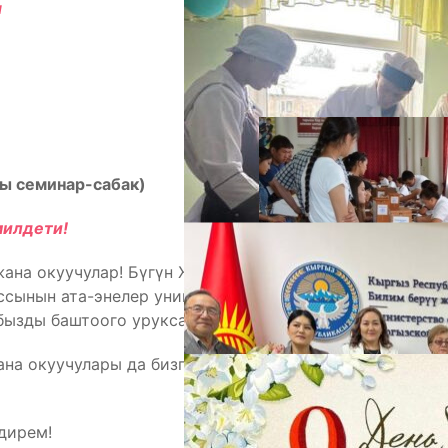
ы
А
кы семинар-сабак)
милдети!
жана окуучулар! Бүгүн Ж.Бөкөнбаев атындагы №2
ссынын ата-энелер университетинин негизинде
М
бызды баштоого уруксаат этиңиздер!
ана окуучулары да бизге мейманга келип, сабакка
дирем!