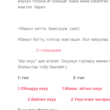
өзүнүн тобуна ат коюшат жана эмне себептен
жактап берет.
-Убакыт кетти. 1мин.(кум саат)
Убакыт бүттү, топтор жакташат. Кол чабуулар.
2-тапшырма:
“Ыр окуу” деп аталат. Окуунун түрлөрү менен 
(Калыстар тобу баалайт.)
1-топ
2-топ
1.Обондуу окуу 1.Манас айтып окуу
2.Бийлеп окуу 2.Үнүн ичке чыгарып