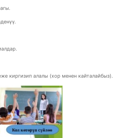
агы.
денүү.
иалдар.
еже киргизип алалы (хор менен кайталайбыз).