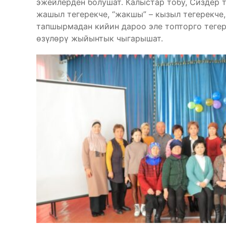
эжейлерден болушат. Калыстар тобу, Сиздер 
жашыл тегерекче, “жакшы” – кызыл тегерекче,
тапшырмадан кийин дароо эле топторго тегер
өзүлөрү жыйынтык чыгарышат.