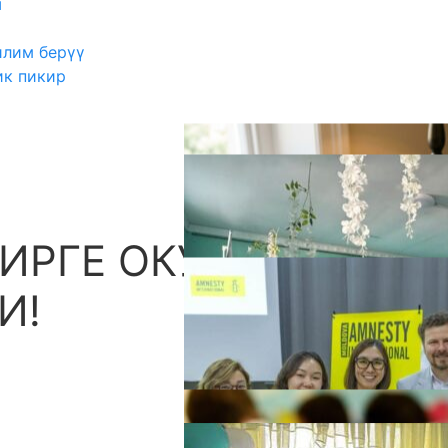
ш
илим берүү
ик пикир
ИРГЕ ОКУУ — АТА-
А
И!