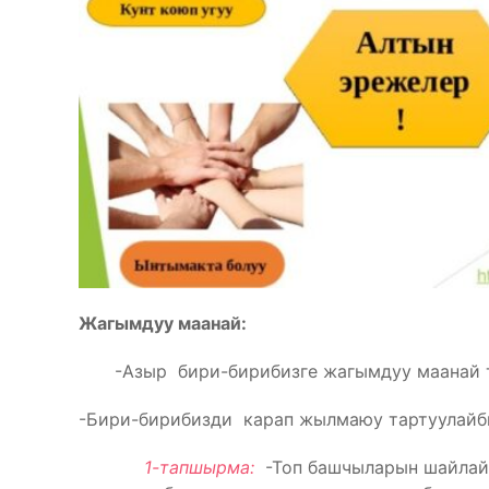
Жагымдуу маанай:
-Азыр бири-бирибизге жагымдуу маанай 
-Бири-бирибизди карап жылмаюу тартуулайб
1-тапшырма:
-Топ башчыларын шайлайб