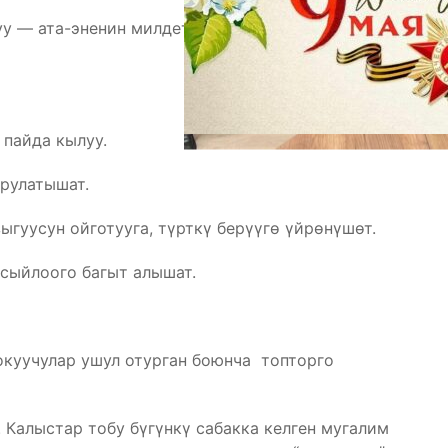
уу — ата-эненин милдети!” деген темадагы
пайда кылуу.
орулатышат.
ыгуусун ойготууга, түрткү берүүгө үйрөнүшөт.
сыйлоого багыт алышат.
 окуучулар ушул отурган боюнча топторго
. Калыстар тобу бүгүнкү сабакка келген мугалим