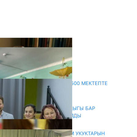
кыркы жаңылыктар
ПРЕЗИДЕНТТИН ЖАРЛЫГЫ: 500 МЕКТЕПТЕ
ШАХМАТ ИЙРИМИ АЧЫЛАТ
06.08.2026
СҮЛҮКТҮ: ӨЗГӨЧӨ МУКТАЖДЫГЫ БАР
БАЛДАР ҮЧҮН БОРБОР АЧЫЛДЫ
06.08.2026
КЫРГЫЗ ЭКСПЕРТТЕРИ АДАМ УКУКТАРЫН