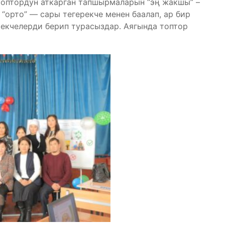
топтордун аткарган тапшырмаларын “эң жакшы” –
 “орто” — сары тегерекче менен баалап, ар бир
екчелерди берип турасыздар. Аягында топтор