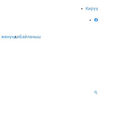
Кирүү
 жөнүндө
Байланыш