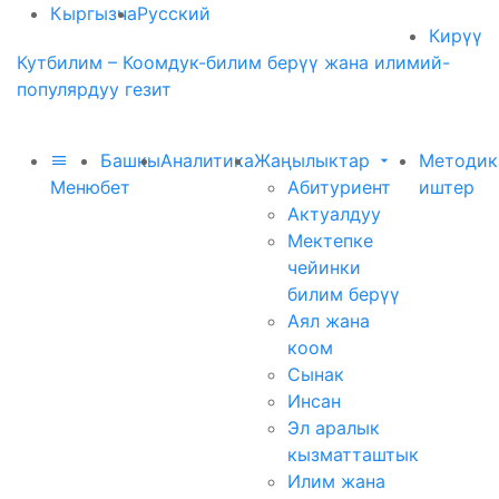
Кыргызча
Русский
Кирүү
Кутбилим – Коомдук-билим берүү жана илимий-
популярдуу гезит
Башкы
Аналитика
Жаңылыктар
Методик
Меню
бет
Абитуриент
иштер
Актуалдуу
Мектепке
чейинки
билим берүү
Аял жана
коом
Сынак
Инсан
Эл аралык
кызматташтык
Илим жана