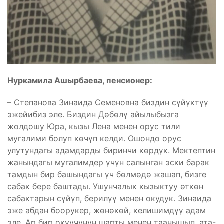
Нуркамила Ашырбаева, пенсионер:
– Степанова Зинаида Семеновна биздин сүйүктүү
эжейибиз эле. Биздин Дөбөлү айылыбызга
жолдошу Юра, кызы Лена менен орус тили
мугалими болуп көчүп келди. Ошондо орус
улутундагы адамдарды биринчи көрдүк. Мектептин
жанындагы мугалимдер үчүн салынган эски барак
тамдын бир башындагы үч бөлмөдө жашап, бизге
сабак бере баштады. Ушунчалык кызыктуу өткөн
сабактарын сүйүп, берилүү менен окудук. Зинаида
эже абдан боорукер, жөнөкөй, келишимдүү адам
эле. Ар бир окуучунун шарты менен таанышып, ата-