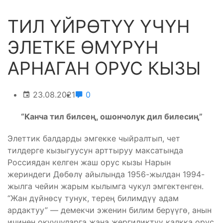
ТИЛ ҮЙРӨТҮҮ ҮЧҮН
ЭЛЕТКЕ ӨМҮРҮН
АРНАГАН ОРУС КЫЗЫ
23.08.2021
0
“Канча тил билсең, ошончолук дил билесиң”
Элеттик балдарды эмгекке чыйралтып, чет
тилдерге кызыгуусун арттыруу максатында
Россиядан келген жаш орус кызы Нарын
жериндеги Дөбөлү айылында 1956-жылдан 1994-
жылга чейин жарым кылымга чукул эмгектенген.
“Жан дүйнөсү тунук, терең билимдүү адам
ардактуу” — демекчи эженин билим берүүгө, анын
ичинен окуучуларга жана жергиликтүү калкка орус