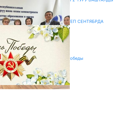
20.07.2026
Медиа
СУЗАКТА 750 ОРУНДУУ МЕКТЕП СЕНТЯБРДА
ПАЙДАЛАНУУГА БЕРИЛЕТ
07.08.2025
Улуу Жеңиштин жандуу сөзү
29.04.2025
Награды в преддверии Дня Победы
29.04.2025