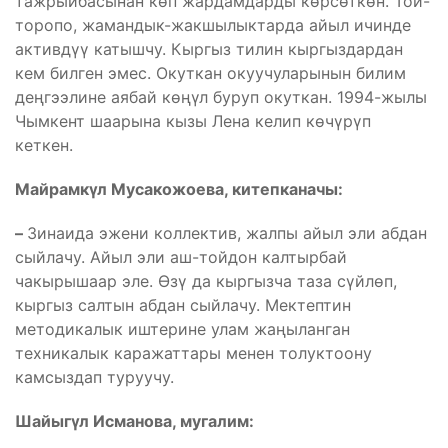
тажрыйбасынан көп жардамдарды көрсөткөн. Той-
торопо, жамандык-жакшылыктарда айыл ичинде
активдүү катышчу. Кыргыз тилин кыргыздардан
кем билген эмес. Окуткан окуучуларынын билим
деңгээлине аябай көңүл буруп окуткан. 1994-жылы
Чымкент шаарына кызы Лена келип көчүрүп
кеткен.
Майрамкүл
Мусакожоева,
китепканачы:
–
Зинаида эжени коллектив, жалпы айыл эли абдан
сыйлачу. Айыл эли аш-тойдон калтырбай
чакырышаар эле. Өзү да кыргызча таза сүйлөп,
кыргыз салтын абдан сыйлачу. Мектептин
методикалык иштерине улам жаңыланган
техникалык каражаттары менен толуктоону
камсыздап туруучу.
Шайыгүл Исманова, мугалим: