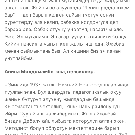
иштешип калдым. Жаш мугалимдерге да жардамын
аяган жок. Жайкы эс алууларда “Ленинградда эжем
бар” — деп барып келген сайын түстүү сонун
сүрөттөрдү ала келип, сабакка колдонгула деп
берээр эле. Сабак өтүүнү үйрөтүп, насаатчы эле.
Эже, Эл мугалими, Эл агартуунун отличниги болду.
Кийин пенсияга чыгып көп жылы иштеди. Эжебиз
менен сыймыктаныбыз. Ал кишини биз эч качан
унутпайбыз.
Анипа Молдомамбетова, пенсионер:
–
Зинаида 1937-жылы Нижний Новгород шаарында
туулган экен. Бул шаардагы педагогикалык окуу
жайын бүтүрүп элүүнчү жылдардын башында
Кыргызстанга чектелип, Тянь-Шань райлонунун
Ийри-Суу айылына жиберилет. Жыл айланбай
биздин Дөбөлү айылыбызга которулуп алган экен.
Методист болуп облустун мектептерине барып