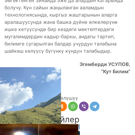
эмгектенген Зинаида эже да алардын катарында
болучу. Күн сайын жаңыланган ааламдын
технологиясында, кыргыз жаштарынын аларга
аралашуусунда жана башка дүйнө өлкөлөрүнө
ишке кетүүсүндө бир кездеги мектептердеги
мугалимдердин кадыр-баркы, андагы тартип,
билимге сугарылган балдар учурдун талабына
шайкеш келүүсү бүгүнкү күндүн талабыдыр.
Эгемберди УСУПОВ,
“Кут Билим”
Бөлүшүү
Комментарийлер