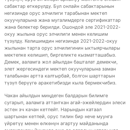
сабактар өткөрүлдү. Бул онлайн сабактарынын
негизинде орус элчилиги тарабынан мектеп
окуучуларына жана мугалимдерге сертификаттар
жана белектер берилди. Ошондой эле 2021-2022-
окуу жылына орус элчилиги менен келишим
түзүлдү. Келишимдин негизинде 2021-2022-окуу
жылынан тарта орус элчилигинин ыктыярчылары
мектепке келишип, биргеликте кызматташабыз.
Демек, ааламга жол айылдан башталат демекчи,
элет жергесиндеги мектеп окуучуларына заман
талабынан артта калтырбай, болгон шарттарын
түзүп берүүгө аракетибизди кыла бермекчибиз.
Чакан айылдын миңдеген балдарын билимге
сугарып, ааламга аттанткан агай-эжейлердин элеси
эстен эч качан кетпейт. Нарындын катаал
шартынан кетпей, орус тилин бир нече муунга
үйрөтүү менен өлкөнүн агартуу майданында