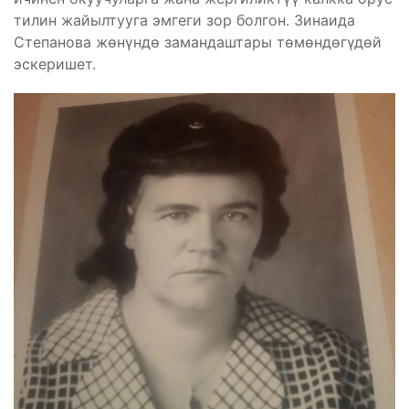
тилин жайылтууга эмгеги зор болгон. Зинаида
Степанова жөнүндө замандаштары төмөндөгүдөй
эскеришет.