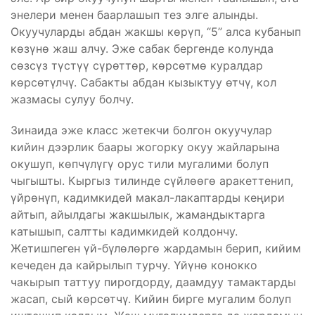
энелери менен баарлашып тез элге алынды.
Окуучуларды абдан жакшы көрүп, “5” алса кубанып
көзүнө жаш алчу. Эже сабак бергенде колунда
сөзсүз түстүү сүрөттөр, көрсөтмө куралдар
көрсөтүлчү. Сабакты абдан кызыктуу өтчү, кол
жазмасы сулуу болчу.
Зинаида эже класс жетекчи болгон окуучулар
кийин дээрлик баары жогорку окуу жайларына
окушуп, көпчүлүгү орус тили мугалими болуп
чыгышты. Кыргыз тилинде сүйлөөгө аракеттенип,
үйрөнүп, кадимкидей макал-лакаптарды кеңири
айтып, айылдагы жакшылык, жамандыктарга
катышып, салтты кадимкидей колдончу.
Жетишпеген үй-бүлөлөргө жардамын берип, кийим
кечеден да кайрылып турчу. Үйүнө конокко
чакырып таттуу пирогдорду, даамдуу тамактарды
жасап, сый көрсөтчү. Кийин бирге мугалим болуп