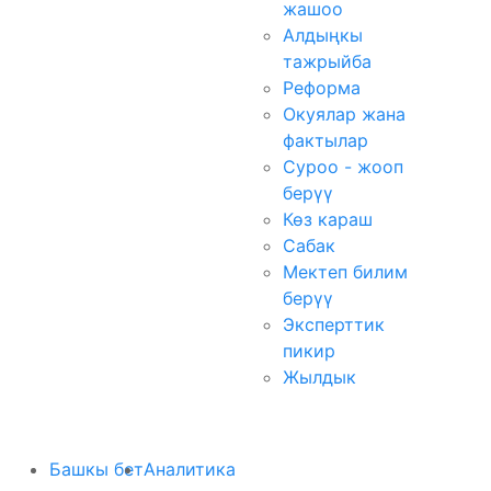
жашоо
Алдыңкы
тажрыйба
Реформа
Окуялар жана
фактылар
Суроо - жооп
берүү
Көз караш
Сабак
Мектеп билим
берүү
Эксперттик
пикир
Жылдык
Башкы бет
Аналитика