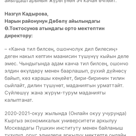
айылдаштарынын жүрөгүнөн эч качан өчпөйт.
Назгүл Кадырова,
Нарын районунун Дөбөлү айылындагы
Ө.Токтосунов атындагы орто мектептин
директору:
– «Канча тил билсең, ошончолук дил билесиң»
деген накыл кептин маанисин түшүнүү кыйын деле
эмес. Чындыгында адам канча тил билсең, ошончо
элдин өкүлдөрү менен баарлашып, рухий дүйнөсү
байып, көз карашы кеңейет, бири-биринин тилин
сыйлайт, дилин түшүнөт, маданиятын урматтайт.
Сүйлөшүү жана жүрүм-турум маданияты
калыптанат.
2020-2021-окуу жылында (Онлайн окуу учурунда)
Кыргыз экономикалык университети аркылуу
Москвадагы Пушкин институту менен байланыш
түзүлүп, орус элчилери аркылуу мектепте онлайн