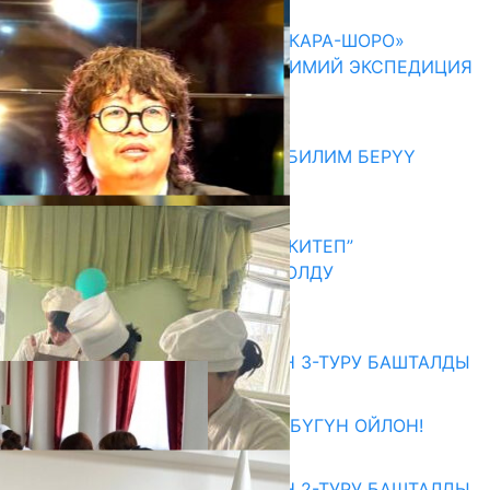
Акыркы жаңылыктар
ОШМУНУН ОКУТУУЧУЛАРЫ «КАРА-ШОРО»
ЖАРАТЫЛЫШ ПАРКЫНДА ИЛИМИЙ ЭКСПЕДИЦИЯ
ӨТКӨРҮШТҮ
06.08.2026
МЭР АЙБЕК ДЖУНУШАЛИЕВ БИЛИМ БЕРҮҮ
МЕКЕМЕЛЕРИН КЫДЫРДЫ
06.08.2026
АКЫН А.ИСМАИЛОВ “АЛТЫН КИТЕП”
СЫЙЛЫГЫНЫН ЛАУРЕАТЫ БОЛДУ
06.08.2026
Абитуриент
ЖОЖДОРГО КАБЫЛ АЛУУНУН 3-ТУРУ БАШТАЛДЫ
27.07.2026
ӨЗҮҢДҮН КЕЛЕЧЕГИҢ ҮЧҮН БҮГҮН ОЙЛОН!
20.07.2026
ЖОЖДОРГО КАБЫЛ АЛУУНУН 2-ТУРУ БАШТАЛДЫ