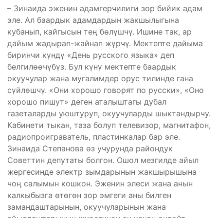
– Зинаида эженин адамгерчилиги зор бийик адам
эле. Ал баардык адамдардын жакшылыгына
кубанып, кайгысын тең бөлүшчү. Ишине так, ар
дайым жадырап-жайнап жүрчү. Мектепте дайыма
биринчи күндү «День русского языка» деп
белгилөөчүбүз. Бул күнү мектепте баардык
окуучулар жана мугалимдер орус тилинде гана
сүйлөшчү. «Они хорошо говорят по русски», «Оно
хорошо пишут» деген аталыштагы дубал
газеталарды уюштуруп, окуучуларды шыктандырчу.
Кабинети тыкан, таза болуп телевизор, магнитафон,
радиопроиграватель, пластинкалар бар эле.
Зинаида Степанова өз учурунда райондук
Советтин депутаты болгон. Ошол мезгилде айыл
жергесинде электр зымдарынын жакшырышына
чоң салымын кошкон. Эженин элеси жана анын
калкыбызга өтөгөн зор эмгеги аны билген
замандаштарынын, окуучуларынын жана