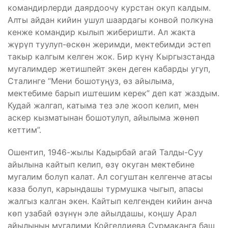
командирлерди даярдоочу курстан окуп калдым.
Алты айдан кийин ушул шаардагы конвой полкуна
кенже командир кылып жиберишти. Ал жакта
жүрүп туулуп-өскөн жеримди, мектебимди эстеп
такыр калгым келген жок. Бир күнү Кыргызстанда
мугалимдер жетишпейт экен деген кабарды угуп,
Сталинге “Мени бошотуңуз, өз айылыма,
мектебиме барып иштешим керек” деп кат жаздым.
Кудай жалгап, катыма тез эле жооп келип, мен
аскер кызматынан бошотулуп, айылыма жөнөп
кеттим”.
Ошентип, 1946-жылы Кадырбай агай Талды-Суу
айылына кайтып келип, өзү окуган мектебине
мугалим болуп калат. Ал согуштан келгенче атасы
каза болуп, карындашы турмушка чыгып, апасы
жалгыз калган экен. Кайтып келгенден кийин анча
көп узабай өзүнүн эле айылдашы, коңшу Арал
айылынын мугалими Койгелдиева Сурмаканга баш