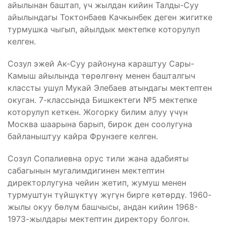
айылынан баштап, үч жылдан кийин Талды-Суу
айылындагы Токтонбаев Качкынбек деген жигитке
турмушка чыгып, айылдык мектепке которулуп
келген.
Созул эжей Ак-Суу районуна караштуу Сары-
Камыш айылында төрөлгөнү менен башталгыч
классты ушул Мукай Элебаев атындагы мектептен
окуган. 7-классында Бишкектеги №5 мектепке
которулуп кеткен. Жогорку билим алуу үчүн
Москва шаарына барып, бирок ден соолугуна
байланыштуу кайра Фрунзеге келген.
Созул Сопалиевна орус тили жана адабияты
сабагынын мугалимдигинен мектептин
директорлугуна чейин жетип, жумуш менен
турмуштун түйшүктүү жүгүн бирге көтөрдү. 1960-
жылы окуу бөлүм башчысы, андан кийин 1968-
1973-жылдары мектептин директору болгон.