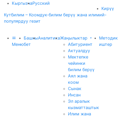
Кыргызча
Русский
Кирүү
Кутбилим – Коомдук-билим берүү жана илимий-
популярдуу гезит
Башкы
Аналитика
Жаңылыктар
Методик
Меню
бет
Абитуриент
иштер
Актуалдуу
Мектепке
чейинки
билим берүү
Аял жана
коом
Сынак
Инсан
Эл аралык
кызматташтык
Илим жана