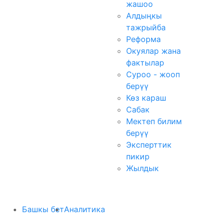
жашоо
Алдыңкы
тажрыйба
Реформа
Окуялар жана
фактылар
Суроо - жооп
берүү
Көз караш
Сабак
Мектеп билим
берүү
Эксперттик
пикир
Жылдык
Башкы бет
Аналитика