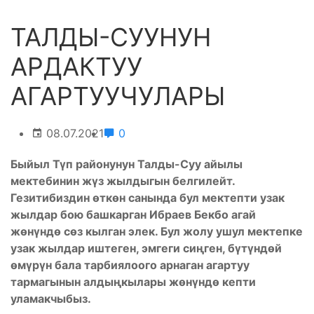
ТАЛДЫ-СУУНУН
АРДАКТУУ
АГАРТУУЧУЛАРЫ
08.07.2021
0
Быйыл Түп районунун Талды-Суу айылы
мектебинин жүз жылдыгын белгилейт.
Гезитибиздин өткөн санында бул мектепти узак
жылдар бою башкарган Ибраев Бекбо агай
жөнүндө сөз кылган элек. Бул жолу ушул мектепке
узак жылдар иштеген, эмгеги сиңген, бүтүндөй
өмүрүн бала тарбиялоого арнаган агартуу
тармагынын алдыңкылары жөнүндө кепти
уламакчыбыз.