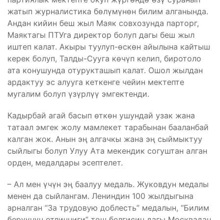
жатып журналистика бөлүмүнөн билим алганында.
Андан кийин беш жыл Маяк совхозунда парторг,
Маяктагы ПТУга директор болуп дагы беш жыл
иштеп калат. Акыры туулуп-өскөн айылына кайтыш
керек болуп, Талды-Сууга көчүп келип, биротоло
ата конушунда отурукташып калат. Ошол жылдан
ардактуу эс алууга кеткенге чейин мектепте
мугалим болуп үзүрлүү эмгектенди.
Кадырбай агай басып өткөн ушундай узак жана
татаал эмгек жолу мамлекет тарабынан бааланбай
калган жок. Анын эң алгачкы жана эң сыймыктуу
сыйлыгы болуп Улуу Ата мекендик согуштан алган
орден, медалдары эсептелет.
– Ал мен үчүн эң баалуу медаль. Жуковдун медалы
менен да сыйлангам. Лениндин 100 жылдыгына
арналган “За трудовую доблесть” медалын, “Билим
берүүнүн отличниги” төш белгисин дагы Москвадан