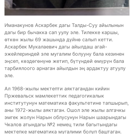
Иманакунов Аскарбек дагы Талды-Суу айылынын
дагы бир бычакка сап уулу эле. Тилекке каршы,
өткөн жылы 69 жашында дүйнө салып кетти.
Аскарбек Мукалаевич дагы айылдаш агай-
эжейлериндей эле мугалим болууну бала кезинен
эңсеп, көздөгөнүнө жетип, бүтүндөй өмүрүн бала
тарбиялоого арнаган айылдын эң ардактуу атуулу
эле.
Ал 1968-жылы мектепти аяктагандан кийин
Пржевальск мамлекеттик педагогикалык
институтунун математика факультетине тапшырып,
аны 1972-жылы аяктаган. Ошол эле жылы алгачкы
эмгек жолун Нарын облусунун Нарын шаарындагы
Чкалов атындагы №2 немец тили багытындагы
мектепке математика мугалими болуп баштаган.