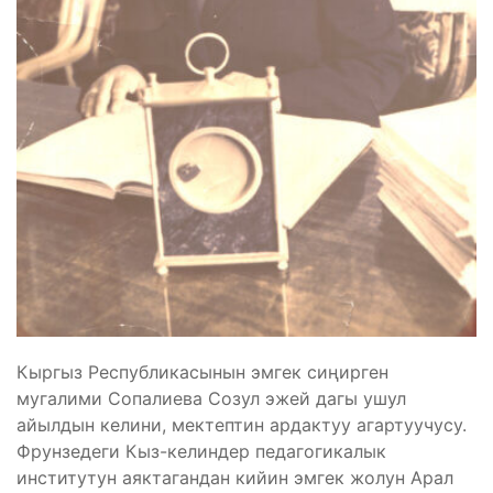
Кыргыз Республикасынын эмгек сиңирген
мугалими Сопалиева Созул эжей дагы ушул
айылдын келини, мектептин ардактуу агартуучусу.
Фрунзедеги Кыз-келиндер педагогикалык
институтун аяктагандан кийин эмгек жолун Арал