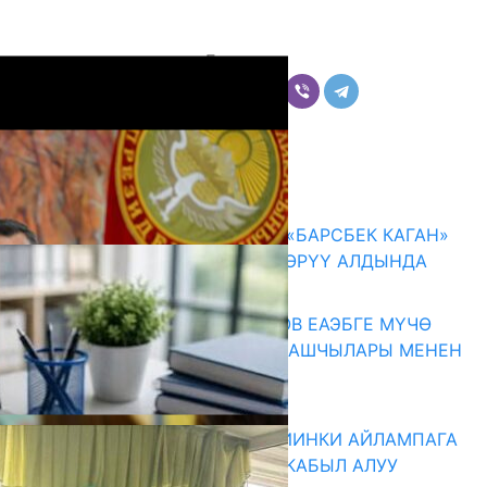
Бөлүшүү
Комментарийлер
Акыркы жаңылыктар
КЫРГЫЗ ТАРЫХЫ ТАСМАДА: «БАРСБЕК КАГАН»
КӨРКӨМ ТАСМАСЫ ЖАРЫК КӨРҮҮ АЛДЫНДА
07.08.2026
ПРЕЗИДЕНТ САДЫР ЖАПАРОВ ЕАЭБГЕ МҮЧӨ
МАМЛЕКЕТТЕРДИН ӨКМӨТ БАШЧЫЛАРЫ МЕНЕН
ЖОЛУГУШТУ
07.08.2026
ДИРЕКТОРЛОР РЕЗЕРВИ: КИЙИНКИ АЙЛАМПАГА
ЭЛЕКТРОНДУК АРЫЗДАРДЫ КАБЫЛ АЛУУ