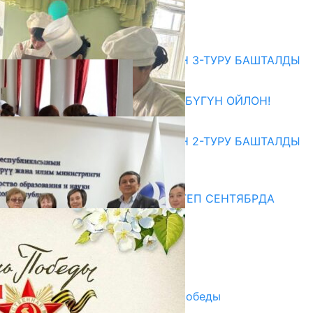
БАШТАЛАТ
07.08.2026
Абитуриент
ЖОЖДОРГО КАБЫЛ АЛУУНУН 3-ТУРУ БАШТАЛДЫ
27.07.2026
ӨЗҮҢДҮН КЕЛЕЧЕГИҢ ҮЧҮН БҮГҮН ОЙЛОН!
20.07.2026
ЖОЖДОРГО КАБЫЛ АЛУУНУН 2-ТУРУ БАШТАЛДЫ
20.07.2026
Медиа
СУЗАКТА 750 ОРУНДУУ МЕКТЕП СЕНТЯБРДА
ПАЙДАЛАНУУГА БЕРИЛЕТ
07.08.2025
Улуу Жеңиштин жандуу сөзү
29.04.2025
Награды в преддверии Дня Победы
29.04.2025