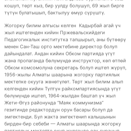
кошуп, төрт кыз, бир уулду болушуп, 69 жыл бирге
түтүн булатышып, бактылуу өмүр сүрүштү.
Жогорку билим алгысы келген Кадырбай агай үч
жыл иштегенден кийин Пржевальскийдеги
Педагогикалык институтка тапшырып, аны бүтөөрү
менен Сан-Таш орто мектебине директор болуп
дайындалат. Андан кийин Обком партияда үгүт
жана пропаганда бөлүмүндө инструктор, көп өтпөй
Обком комсомолуна секретарь болуп иштеп жүрүп,
1956-жылы Алматы шаарына жогорку партиялык
мектепке окууга жөнөтүлөт. Төрт жыл билим алып
келгенден кийин Түптүн райкомпартиясында үгүт
бөлүмүндө иштеп, 1964-жылдан баштап үч жыл
Жети-Өгүз районунда “Маяк коммунизма”
гезитинде редактордун орун басары болуп да
эмгектенди. Бул жакта эмгектенип калышынын
бирден-бир себеби — Алматы шаарында жогорку
партиялык мектепте окуп жүргөндө өзү суранып