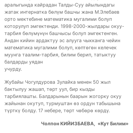
аралыгында кайрадан Талды-Суу айылындагы
жатак интернатка бөлүм башчы жана М.Элебаев
орто мектебине математика мугалими болуп
которулуп эмгектенди. 1998-2000-жылдары окуу-
тарбия бөлүмүнүн башчысы болуп эмгектенген.
Андан кийин ардактуу эс алууга чыкканга чейин
математика мугалими болуп, көптөгөн келечек
муунга таалим-тарбия, билим берип, татыктуу
балдарды уядан
учурду.
Жубайы Чогулдурова Зулайка менен 50 жыл
бактылуу жашап, төрт уул, бир кызды
тарбиялашты. Балдарынын баарын жогорку окуу
жайынан окутуп, турмуштан өз ордун табышына
түрткү болду. 17 небере, төрт чөбөрө көрдү.
Чолпон КИЙИЗБАЕВА, «Кут Билим»