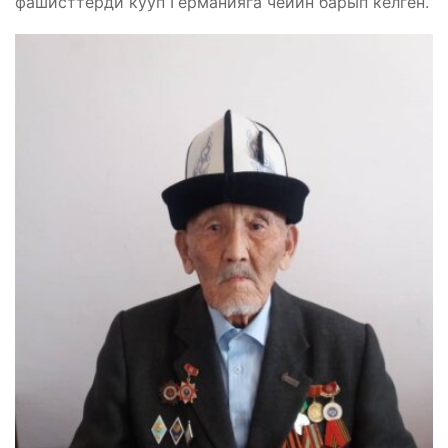
фашисттерди кууп Германияга чейин барып келген.