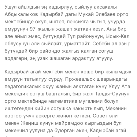
Ушул айылдын эң кадырлуу, сыйлуу аксакалы
Абдыкалыков Кадырбай дагы Мукай Элебаев орто
мектебинде окуп, иштеп, пенсияга чыгып, учурда
өмүрүнүн 97-жылын жашап жаткан кези. Аны бир
эле айыл эмес, бүтүндөй Түп районунун, Ысык-Көл
облусунун эли сыйлайт, урматтайт. Себеби ал азыр
бүтүндөй бир райондо жалгыз калган согуш
ардагери, эң узак жашаган ардактуу атуулу.
Кадырбай агай мектеби менен кошо бир кылымдык
өмүрүн татыктуу сүрдү. Пржевальск шаарындагы
педагогикалык окуу жайын аяктаган күнү Улуу Ата
мекендик согуш башталып, бир жыл Талды-Суунун
орто мектебинде математика мугалими болуп
иштегенден кийин согушка чакыртылып, Мекенин
коргоо үчүн аскерге жөнөп кеткен. Совет эли
менен Жеңиш күнүн майрамдоо кыргыздын бул
мекенчил уулуна да буюрган экен, Кадырбай агай