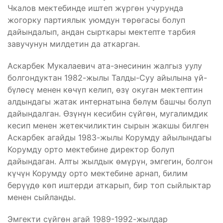
Чкалов мектебинде иштеп жүргөн учурунда
жогорку партиялык уюмдун төрөгасы болуп
дайындалып, андан сырткары мектепте тарбия
завучунун милдетин да аткарган.
Аскарбек Мукалаевич ата-энесинин жалгыз уулу
болгондуктан 1982-жылы Талды-Суу айылына үй-
бүлөсү менен көчүп келип, өзү окуган мектептин
алдындагы жатак интернатына бөлүм башчы болуп
дайындалган. Өзүнүн кесибин сүйгөн, мугалимдик
кесип менен жетекчиликтин сырын жакшы билген
Аскарбек агайды 1983-жылы Корумду айылындагы
Корумду орто мектебине директор болуп
дайындаган. Алты жылдык өмүрүн, эмгегин, болгон
күчүн Корумду орто мектебине арнап, билим
берүүдө көп иштерди аткарып, бир топ сыйлыктар
менен сыйланды.
Эмгекти сүйгөн агай 1989-1992-жылдар