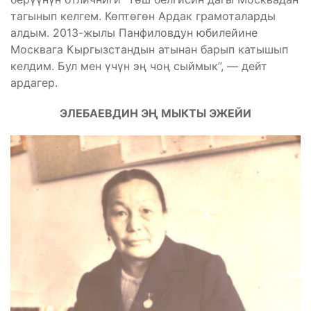
тагынып келгем. Көптөгөн Ардак грамоталарды
алдым. 2013-жылы Панфиловдун юбилейине
Москвага Кыргызстандын атынан барып катышып
келдим. Бул мен үчүн эң чоң сыймык”, — дейт
ардагер.
ЭЛЕБАЕВДИН ЭҢ МЫКТЫ ЭЖЕЙИ