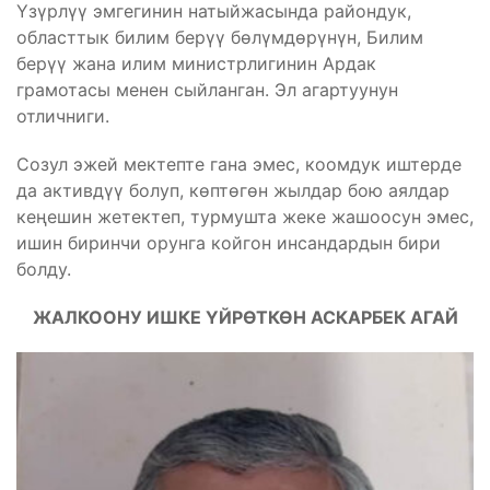
Үзүрлүү эмгегинин натыйжасында райондук,
областтык билим берүү бөлүмдөрүнүн, Билим
берүү жана илим министрлигинин Ардак
грамотасы менен сыйланган. Эл агартуунун
отличниги.
Созул эжей мектепте гана эмес, коомдук иштерде
да активдүү болуп, көптөгөн жылдар бою аялдар
кеңешин жетектеп, турмушта жеке жашоосун эмес,
ишин биринчи орунга койгон инсандардын бири
болду.
ЖАЛКООНУ ИШКЕ ҮЙРӨТКӨН АСКАРБЕК АГАЙ