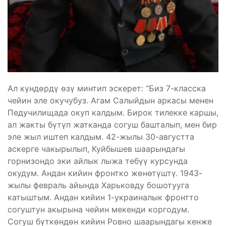
Ал күндөрдү өзү минтип эскерет: “Биз 7-класска
чейин эле окучубуз. Агам Салыйдын аркасы менен
Педучилищада окуп калдым. Бирок тилекке каршы,
ал жакты бүтүп жатканда согуш башталып, мен бир
эле жыл иштеп калдым. 42-жылы 30-августта
аскерге чакырылып, Куйбышев шаарындагы
горнизондо эки айлык лыжа тебүү курсунда
окудум. Андан кийин фронтко жөнөтүштү. 1943-
жылы февраль айында Харьковду бошотууга
катыштым. Андан кийин 1-украиналык фронтто
согуштун акырына чейин мекенди коргодум.
Согуш бүткөндөн кийин Ровно шаарындагы кенже