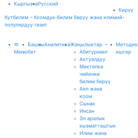
Кыргызча
Русский
Кирүү
Кутбилим – Коомдук-билим берүү жана илимий-
популярдуу гезит
Башкы
Аналитика
Жаңылыктар
Методик
Меню
бет
Абитуриент
иштер
Актуалдуу
Мектепке
чейинки
билим берүү
Аял жана
коом
Сынак
Инсан
Эл аралык
кызматташтык
Илим жана