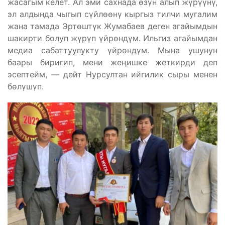
жасагым келет. Ал эми сахнада өзүн алып жүрүүнү,
эл алдында чыгып сүйлөөнү кыргыз тилчи мугалим
жана тамада Эртөштүк Жумабаев деген агайымдын
шакирти болуп жүрүп үйрөндүм. Ильгиз агайымдан
медиа сабаттуулукту үйрөндүм. Мына ушунун
баары биригип, мени жеңишке жеткирди деп
эсептейм, — дейт Нурсултан ийгилик сыры менен
бөлүшүп.