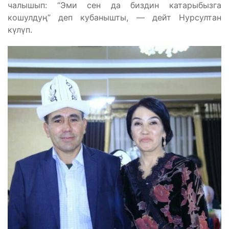
чалышып: “Эми сен да биздин катарыбызга
кошулдуң” деп кубанышты, — дейт Нурсултан
күлүп.