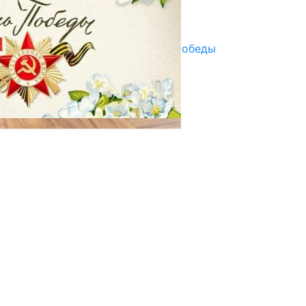
Улуу Жеңиштин жандуу сөзү
29.04.2025
Награды в преддверии Дня Победы
29.04.2025