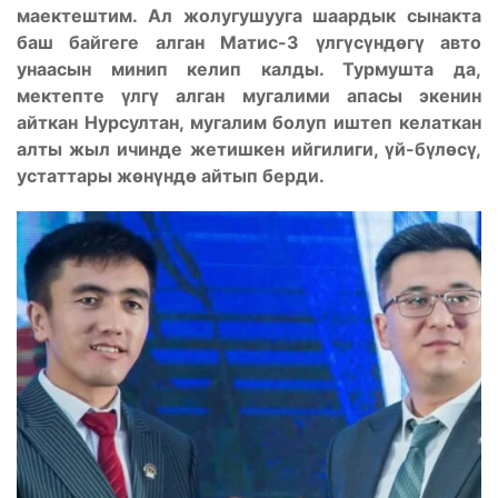
маектештим. Ал жолугушууга шаардык сынакта
баш байгеге алган Матис-3 үлгүсүндөгү авто
унаасын минип келип калды. Турмушта да,
мектепте үлгү алган мугалими апасы экенин
айткан Нурсултан, мугалим болуп иштеп келаткан
алты жыл ичинде жетишкен ийгилиги, үй-бүлөсү,
устаттары жөнүндө айтып берди.