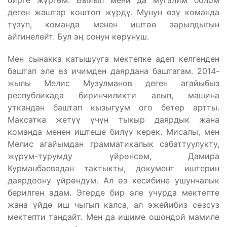
бирге жүргөм. Быйыл мени да мугалим болом
деген жаштар коштоп жүрдү. Мунун өзү команда
түзүп, команда менен иштөө зарылдыгын
айгинелейт. Бул эң сонун көрүнүш.
Мен сынакка катышууга мектепке адеп келгенден
баштап эле өз ичимден даярдана баштагам. 2014-
жылы Мелис Музулманов деген агайыбыз
республикада биринчиликти алып, машина
уткандан баштап кызыгуум ого бетер артты.
Максатка жетүү үчүн тыкыр даярдык жана
команда менен иштеше билүү керек. Мисалы, мен
Мелис агайымдан грамматикалык сабаттуулукту,
жүрүм-турумду үйрөнсөм, Дамира
Курманбаевадан тактыкты, документ иштерин
даярдоону үйрөндүм. Ал өз кесибине ушунчалык
берилген адам. Эгерде бир эле учурда мектепте
жана үйдө иш чыгып калса, ал эжейибиз сөзсүз
мектепти тандайт. Мен да ишиме ошондой мамиле