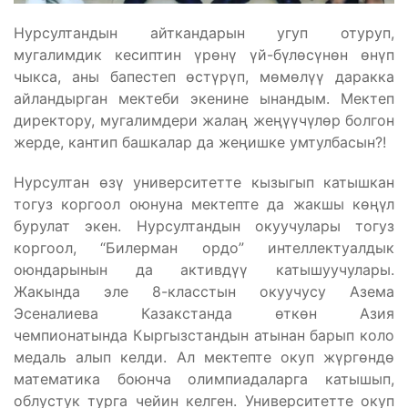
Нурсултандын айткандарын угуп отуруп,
мугалимдик кесиптин үрөнү үй-бүлөсүнөн өнүп
чыкса, аны бапестеп өстүрүп, мөмөлүү даракка
айландырган мектеби экенине ынандым. Мектеп
директору, мугалимдери жалаң жеңүүчүлөр болгон
жерде, кантип башкалар да жеңишке умтулбасын?!
Нурсултан өзү университетте кызыгып катышкан
тогуз коргоол оюнуна мектепте да жакшы көңүл
бурулат экен. Нурсултандын окуучулары тогуз
коргоол, “Билерман ордо” интеллектуалдык
оюндарынын да активдүү катышуучулары.
Жакында эле 8-класстын окуучусу Азема
Эсеналиева Казакстанда өткөн Азия
чемпионатында Кыргызстандын атынан барып коло
медаль алып келди. Ал мектепте окуп жүргөндө
математика боюнча олимпиадаларга катышып,
облустук турга чейин келген. Университетте окуп