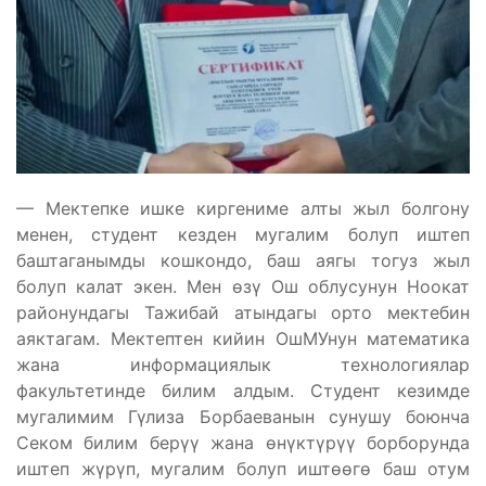
— Мектепке ишке киргениме алты жыл болгону
менен, студент кезден мугалим болуп иштеп
баштаганымды кошкондо, баш аягы тогуз жыл
болуп калат экен. Мен өзү Ош облусунун Ноокат
районундагы Тажибай атындагы орто мектебин
аяктагам. Мектептен кийин ОшМУнун математика
жана информациялык технологиялар
факультетинде билим алдым. Студент кезимде
мугалимим Гүлиза Борбаеванын сунушу боюнча
Секом билим берүү жана өнүктүрүү борборунда
иштеп жүрүп, мугалим болуп иштөөгө баш отум