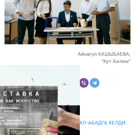
Айнагүл КАШЫБАЕВА,
“Кут Билим”
Бөлүшүү
Комментарийлер
Акыркы жаңылыктар
«БИРИМДИК КЕРБЕНИ» ЖАЛАЛ-АБАДГА КЕЛДИ
07.08.2026