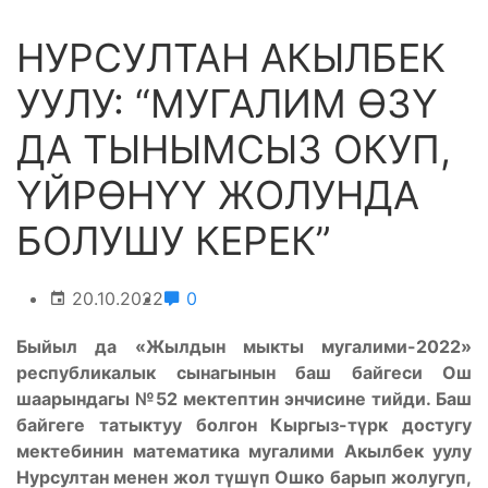
НУРСУЛТАН АКЫЛБЕК
УУЛУ: “МУГАЛИМ ӨЗҮ
ДА ТЫНЫМСЫЗ ОКУП,
ҮЙРӨНҮҮ ЖОЛУНДА
БОЛУШУ КЕРЕК”
20.10.2022
0
Быйыл да «Жылдын мыкты мугалими-2022»
республикалык сынагынын баш байгеси Ош
шаарындагы №52 мектептин энчисине тийди. Баш
байгеге татыктуу болгон Кыргыз-түрк достугу
мектебинин математика мугалими Акылбек уулу
Нурсултан менен жол түшүп Ошко барып жолугуп,