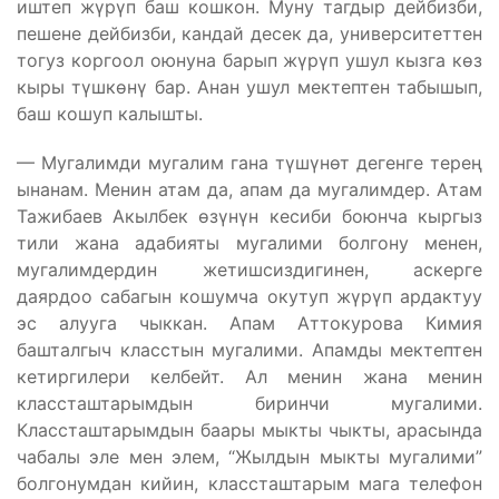
иштеп жүрүп баш кошкон. Муну тагдыр дейбизби,
пешене дейбизби, кандай десек да, университеттен
тогуз коргоол оюнуна барып жүрүп ушул кызга көз
кыры түшкөнү бар. Анан ушул мектептен табышып,
баш кошуп калышты.
— Мугалимди мугалим гана түшүнөт дегенге терең
ынанам. Менин атам да, апам да мугалимдер. Атам
Тажибаев Акылбек өзүнүн кесиби боюнча кыргыз
тили жана адабияты мугалими болгону менен,
мугалимдердин жетишсиздигинен, аскерге
даярдоо сабагын кошумча окутуп жүрүп ардактуу
эс алууга чыккан. Апам Аттокурова Кимия
башталгыч класстын мугалими. Апамды мектептен
кетиргилери келбейт. Ал менин жана менин
классташтарымдын биринчи мугалими.
Классташтарымдын баары мыкты чыкты, арасында
чабалы эле мен элем, “Жылдын мыкты мугалими”
болгонумдан кийин, классташтарым мага телефон