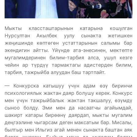
Мыкты классташтарынын катарына кошулган
Нурсултан Акылбек уулу сынакта жетишкен
жеңишинде көптөгөн устаттарынын салымы бар
экендигин айтты. Үйүндө ата-энесинен, мектепте
мугалимдеринен билим-тарбия алса, ушул кезге
чейин ар түрдүү тармактагы адистерден билим,
тарбия, тажрыйба алуудан баш тартпайт.
— Конкурска катышуу үчүн адам өзү биринчи
психологиялык жактан даяр болушу керек. Конкурс
мен үчүн тажрыйбалык жактан такшалуу, өзүмдү
сыноо болду. Эми мен да насаатчы агайымдай,
шакирт катары бирөөнү даярдап, мыкты мугалим
деңгээлине чыгарсам деген максатым бар. Мисалы,
былтыр мен Ильгиз агай менен сынакта баштан аяк