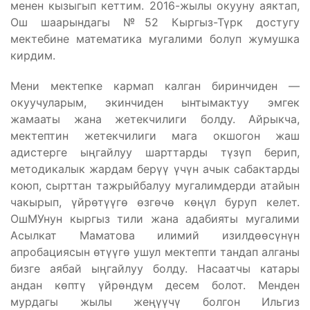
менен кызыгып кеттим. 2016-жылы окууну аяктап,
Ош шаарындагы №52 Кыргыз-Түрк достугу
мектебине математика мугалими болуп жумушка
кирдим.
Мени мектепке кармап калган биринчиден —
окуучуларым, экинчиден ынтымактуу эмгек
жамааты жана жетекчилиги болду. Айрыкча,
мектептин жетекчилиги мага окшогон жаш
адистерге ыңгайлуу шарттарды түзүп берип,
методикалык жардам берүү үчүн ачык сабактарды
коюп, сырттан тажрыйбалуу мугалимдерди атайын
чакырып, үйрөтүүгө өзгөчө көңүл буруп келет.
ОшМУнун кыргыз тили жана адабияты мугалими
Асылкат Маматова илимий изилдөөсүнүн
апробациясын өтүүгө ушул мектепти тандап алганы
бизге аябай ыңгайлуу болду. Насаатчы катары
андан көптү үйрөндүм десем болот. Менден
мурдагы жылы жеңүүчү болгон Ильгиз