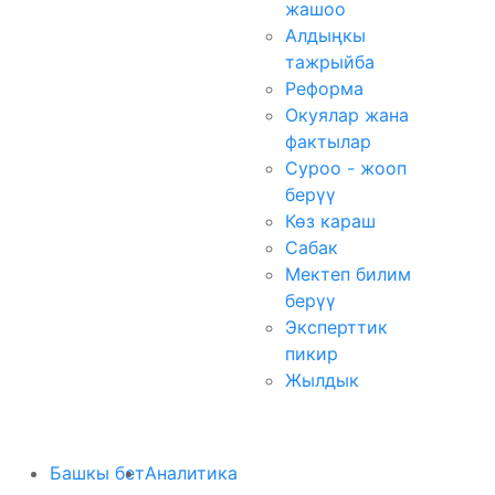
жашоо
Алдыңкы
тажрыйба
Реформа
Окуялар жана
фактылар
Суроо - жооп
берүү
Көз караш
Сабак
Мектеп билим
берүү
Эксперттик
пикир
Жылдык
Башкы бет
Аналитика