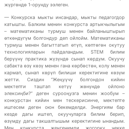
жүргөндө 1-орунду ээлеген.
— Конкурска мыкты инсандар, мыкты педагогдор
катышты. Балким менин конкурста артыкчылыгым
– математиканы турмуш менен байланыштырып
өткөндүгүм болгондур деп ойлойм. Математиканы
турмуш менен багыттатып өтүп, көптөгөн окутуу
технологияларын пайдаландым. STEM билим
берүүнү практика жүзүндө сынап көрдүм. Окуучу
сабакта өзү көзү менен гана көрбөстөн, колу менен
кармап, сынап көрүп билиши керектигине көзүм
жетти. Сиздин “Жеңүүчү болгондон кийин
мектепти таштап кетүү жөнүндө ойлоно
элексиңби?” деген сурооңузга менин жообум –
конкурстан кийин мен тескерисинче, мектепте
иштесем деген оюн бекемделди. Энергиям бар
кезде дагы иштеп, окуучуларга билим берип,
өзүмдү дагы такшалтышым керектигине ынандым.
Мен конкурста жеңгенимди жогорку чекке