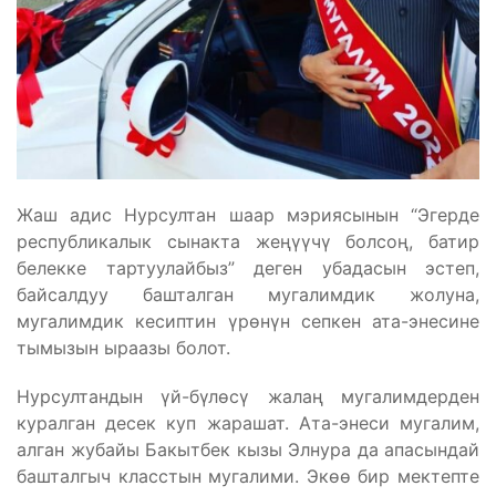
Жаш адис Нурсултан шаар мэриясынын “Эгерде
республикалык сынакта жеңүүчү болсоң, батир
белекке тартуулайбыз” деген убадасын эстеп,
байсалдуу башталган мугалимдик жолуна,
мугалимдик кесиптин үрөнүн сепкен ата-энесине
тымызын ыраазы болот.
Нурсултандын үй-бүлөсү жалаң мугалимдерден
куралган десек куп жарашат. Ата-энеси мугалим,
алган жубайы Бакытбек кызы Элнура да апасындай
башталгыч класстын мугалими. Экөө бир мектепте