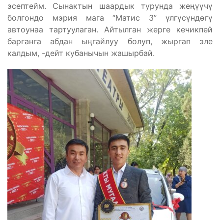
эсептейм. Сынактын шаардык турунда жеңүүчү
болгондо мэрия мага “Матис 3” үлгүсүндөгү
автоунаа тартуулаган. Айтылган жерге кечикпей
барганга абдан ыңгайлуу болуп, жыргап эле
калдым, -дейт кубанычын жашырбай.