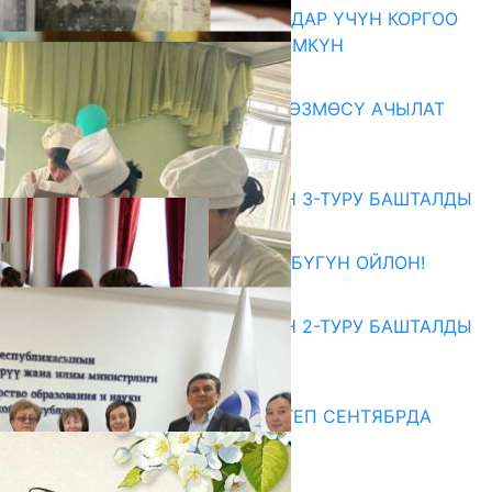
КОРРУПЦИЯНЫ КАБАРЛАГАНДАР ҮЧҮН КОРГОО
ЧАРАЛАРЫ КҮЧӨТҮЛҮШҮ МҮМКҮН
07.08.2026
«АРХИВ – ИСКУССТВО» КӨРГӨЗМӨСҮ АЧЫЛАТ
07.08.2026
Абитуриент
ЖОЖДОРГО КАБЫЛ АЛУУНУН 3-ТУРУ БАШТАЛДЫ
27.07.2026
ӨЗҮҢДҮН КЕЛЕЧЕГИҢ ҮЧҮН БҮГҮН ОЙЛОН!
20.07.2026
ЖОЖДОРГО КАБЫЛ АЛУУНУН 2-ТУРУ БАШТАЛДЫ
20.07.2026
Медиа
СУЗАКТА 750 ОРУНДУУ МЕКТЕП СЕНТЯБРДА
ПАЙДАЛАНУУГА БЕРИЛЕТ
07.08.2025