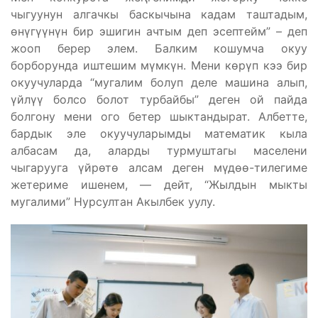
чыгуунун алгачкы баскычына кадам таштадым,
өнүгүүнүн бир эшигин ачтым деп эсептейм” – деп
жооп берер элем. Балким кошумча окуу
борборунда иштешим мүмкүн. Мени көрүп кээ бир
окуучуларда “мугалим болуп деле машина алып,
үйлүү болсо болот турбайбы” деген ой пайда
болгону мени ого бетер шыктандырат. Албетте,
бардык эле окуучуларымды математик кыла
албасам да, аларды турмуштагы маселени
чыгарууга үйрөтө алсам деген мүдөө-тилегиме
жетериме ишенем, — дейт, “Жылдын мыкты
мугалими” Нурсултан Акылбек уулу.