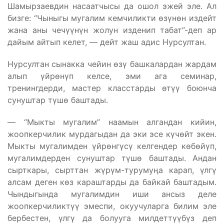
Шамырзаевдин насаатчысы да ошол эжей эле. Ал
бизге: “Чыныгы мугалим кемчиликти өзүнөн издейт
жана аны чечүүнүн жолун изденип табат”-деп ар
дайым айтып келет, — дейт жаш адис Нурсултан.
Нурсултан сынакка чейин өзү башкалардан жардам
алып үйрөнүп келсе, эми ага семинар,
тренингдерди, мастер класстарды өтүү боюнча
сунуштар түшө баштады.
— “Мыкты мугалим” наамын алгандан кийин,
жоопкерчилик мурдагыдан да эки эсе күчөйт экен.
Мыкты мугалимден үйрөнгүсү келгендер көбөйүп,
мугалимдерден сунуштар түшө баштады. Андан
сырткары, сырттан жүрүм-турумуңа карап, үлгү
алсам деген көз караштарды да байкай баштадым.
Чындыгында мугалимдин иши ансыз деле
жоопкерчиликтүү эмеспи, окуучуларга билим эле
бербестен, үлгү да болууга милдеттүүбүз деп