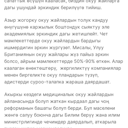
сапаттык өсүшүн кааласак, биздин окуу жайларга
дагы ушундай эркиндик берилүүгө тийиш.
Азыр жогорку окуу жайлардын толук кандуу
өнүгүшүнө каржылык боштондук сыяктуу эле
академиялык эркиндик дагы жетишпейт. Чет
мамлекеттерде окуу жайлардын бардыгы
ишмердигин эркин жүргүзөт. Мисалы, Улуу
Британиянын окуу жайлары жүз пайыз эркин
болсо, айрым мамлекеттерде 50%-90% өткөн. Алар
каалаган өнөктөштөрү, жергиликтүү компаниялар
менен биргеликте окуу пландарын түзүп,
адистерди суроо-талапка жараша даярдашат.
Акыркы кездеги медициналык окуу жайлардын
айланасында болуп жаткан кырдаал дагы чоң
реформанын башаты болуп берди. Бул маселени
жөнгө салуу боюнча дагы Билим берүү жана илим
министрлигинде чечимдер даярдалып, аткарыла