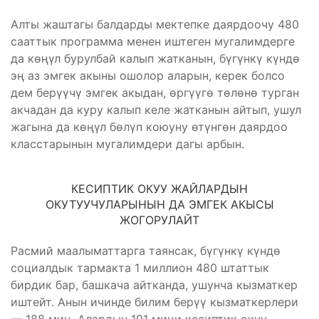
Алты жаштагы балдарды мектепке даярдоочу 480
сааттык программа менен иштеген мугалимдерге
да көңүл бурулбай калып жатканын, бүгүнкү күндө
эң аз эмгек акыны ошолор аларын, керек болсо
дем берүүчү эмгек акыдан, өргүүгө төлөнө турган
акчадан да куру калып келе жатканын айтып, ушул
жагына да көңүл бөлүп коюуну өтүнгөн даярдоо
класстарынын мугалимдери дагы арбын.
КЕСИПТИК ОКУУ ЖАЙЛАРДЫН
ОКУТУУЧУЛАРЫНЫН ДА ЭМГЕК АКЫСЫ
ЖОГОРУЛАЙТ
Расмий маалыматтарга таянсак, бүгүнкү күндө
социалдык тармакта 1 миллион 480 штаттык
бирдик бар, башкача айтканда, ушунча кызматкер
иштейт. Анын ичинде билим берүү кызматкерлери
— 188 миң. Алардын 101 миңи кесиптик окуу