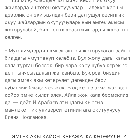
жайларда иштеген окутуучулар. Тилекке каршы,
дээрлик он эки жылдан бери дал ушул кесиптик
окуу жайлардын окутуучуларынын эмгек акысы
жогорулабай, бир топ нааразылыктарды жаратып
келген.
– Мугалимдердин эмгек акысы жогорулаган сайын
биз дагы үмүттөнүп келебиз. Бул жолу дагы калып
кала турган болсок, бир чара көрүшүбүз керек го
деп тынчсызданып жатканбыз. Буюрса, биздин
дагы эмгек акы көтөрүлөт дегенден бери
кубанычыбызда чек жок. Бюджетте акча жок деп
койсо эмне кылат элек. Айла жок кала бермекпиз
да, — дейт И.Арабаев атындагы Кыргыз
мамлекеттик университетинин ага окутуучусу
Елена Нооганова.
ЭМГЕК АКЫ КАЙСЫ КАРАЖАТКА КӨТӨРҮЛӨТ?