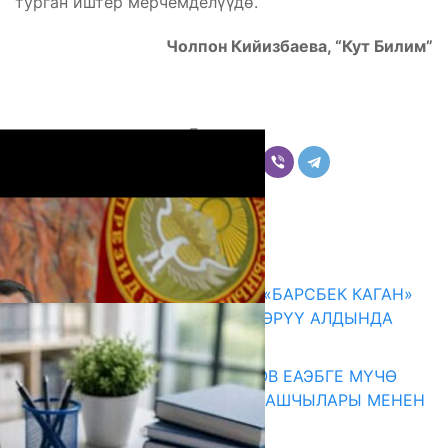
турган иштер мерчемделүүдө.
Чолпон Кийизбаева, “Кут Билим”
Бөлүшүү
Комментарийлер
Акыркы жаңылыктар
КЫРГЫЗ ТАРЫХЫ ТАСМАДА: «БАРСБЕК КАГАН»
КӨРКӨМ ТАСМАСЫ ЖАРЫК КӨРҮҮ АЛДЫНДА
07.08.2026
ПРЕЗИДЕНТ САДЫР ЖАПАРОВ ЕАЭБГЕ МҮЧӨ
МАМЛЕКЕТТЕРДИН ӨКМӨТ БАШЧЫЛАРЫ МЕНЕН
ЖОЛУГУШТУ
07.08.2026