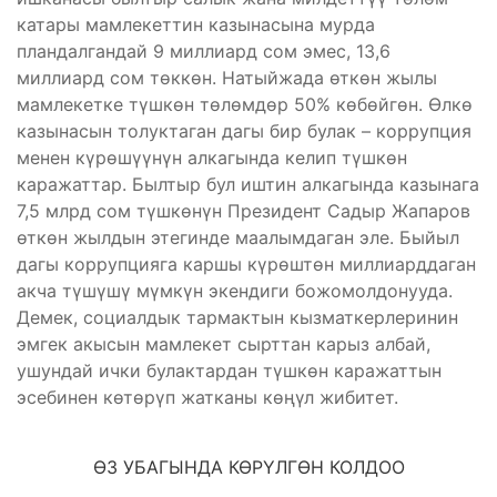
катары мамлекеттин казынасына мурда
пландалгандай 9 миллиард сом эмес, 13,6
миллиард сом төккөн. Натыйжада өткөн жылы
мамлекетке түшкөн төлөмдөр 50% көбөйгөн. Өлкө
казынасын толуктаган дагы бир булак – коррупция
менен күрөшүүнүн алкагында келип түшкөн
каражаттар. Былтыр бул иштин алкагында казынага
7,5 млрд сом түшкөнүн Президент Садыр Жапаров
өткөн жылдын этегинде маалымдаган эле. Быйыл
дагы коррупцияга каршы күрөштөн миллиарддаган
акча түшүшү мүмкүн экендиги божомолдонууда.
Демек, социалдык тармактын кызматкерлеринин
эмгек акысын мамлекет сырттан карыз албай,
ушундай ички булактардан түшкөн каражаттын
эсебинен көтөрүп жатканы көңүл жибитет.
ӨЗ УБАГЫНДА КӨРҮЛГӨН КОЛДОО