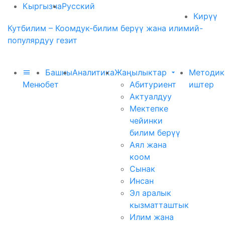
Кыргызча
Русский
Кирүү
Кутбилим – Коомдук-билим берүү жана илимий-
популярдуу гезит
Башкы
Аналитика
Жаңылыктар
Методик
Меню
бет
Абитуриент
иштер
Актуалдуу
Мектепке
чейинки
билим берүү
Аял жана
коом
Сынак
Инсан
Эл аралык
кызматташтык
Илим жана