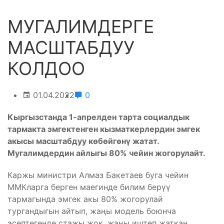
МУГАЛИМДЕРГЕ
МАСШТАБДУУ
КОЛДОО
01.04.2022
0
Кыргызстанда 1-апрелден тарта социалдык
тармакта эмгектенген кызматкерлердин эмгек
акысы масштабдуу көбөйгөнү жатат.
Мугалимдердин айлыгы 80% чейин жогорулайт.
Каржы министри Алмаз Бакетаев буга чейин
ММКларга берген маегинде билим берүү
тармагында эмгек акы 80% жогорулай
тургандыгын айтып, жаңы модель боюнча
эсептегенде стажы жок, жаңы иштеп жаткан