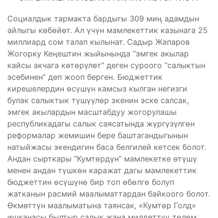
Социалдык тармакта бардыгы 309 миң адамдын
айлыгы көбөйөт. Ал үчүн мамлекеттик казынага 25
миллиард сом талап кылынат. Садыр Жапаров
Жогорку Кеңештин жыйынында “эмгек акылар
кайсы акчага көтөрүлөт” деген суроого “салыктын
эсебинен” деп жооп берген. Бюджеттик
кирешелердин өсүшүн камсыз кылган негизги
булак салыктык түшүүлөр экенин эске салсак,
эмгек акылардын масштабдуу жогорулашы
республикадагы салык саясатында жүргүзүлгөн
реформалар жемишин бере баштагандыгынын
натыйжасы экендигин баса белгилей кетсек болот.
Андан сырткары “Кумтөрдүн” мамлекетке өтүшү
менен андан түшкөн каражат дагы мамлекеттик
бюджеттин өсүшүнө бир топ өбөлгө болуп
жатканын расмий маалыматтардан байкоого болот.
Өкмөттүн маалыматына таянсак, «Кумтөр Голд»
ишканасы былтыр салык жана милдеттүү төлөм