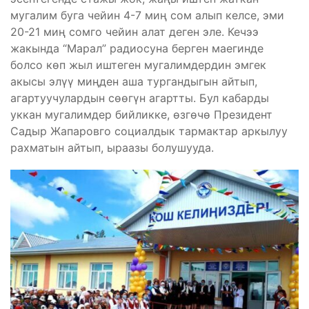
мугалим буга чейин 4-7 миң сом алып келсе, эми
20-21 миң сомго чейин алат деген эле. Кечээ
жакында “Марал” радиосуна берген маегинде
болсо көп жыл иштеген мугалимдердин эмгек
акысы элүү миңден аша тургандыгын айтып,
агартуучулардын сөөгүн агартты. Бул кабарды
уккан мугалимдер бийликке, өзгөчө Президент
Садыр Жапаровго социалдык тармактар аркылуу
рахматын айтып, ыраазы болушууда.