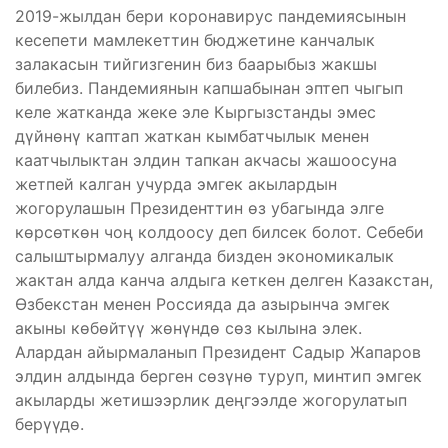
2019-жылдан бери коронавирус пандемиясынын
кесепети мамлекеттин бюджетине канчалык
залакасын тийгизгенин биз баарыбыз жакшы
билебиз. Пандемиянын капшабынан эптеп чыгып
келе жатканда жеке эле Кыргызстанды эмес
дүйнөнү каптап жаткан кымбатчылык менен
каатчылыктан элдин тапкан акчасы жашоосуна
жетпей калган учурда эмгек акылардын
жогорулашын Президенттин өз убагында элге
көрсөткөн чоң колдоосу деп билсек болот. Себеби
салыштырмалуу алганда бизден экономикалык
жактан алда канча алдыга кеткен делген Казакстан,
Өзбекстан менен Россияда да азырынча эмгек
акыны көбөйтүү жөнүндө сөз кылына элек.
Алардан айырмаланып Президент Садыр Жапаров
элдин алдында берген сөзүнө туруп, минтип эмгек
акыларды жетишээрлик деңгээлде жогорулатып
берүүдө.