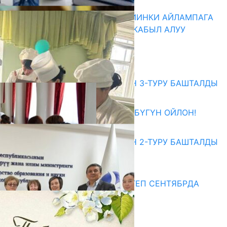
ДИРЕКТОРЛОР РЕЗЕРВИ: КИЙИНКИ АЙЛАМПАГА
ЭЛЕКТРОНДУК АРЫЗДАРДЫ КАБЫЛ АЛУУ
БАШТАЛАТ
07.08.2026
Абитуриент
ЖОЖДОРГО КАБЫЛ АЛУУНУН 3-ТУРУ БАШТАЛДЫ
27.07.2026
ӨЗҮҢДҮН КЕЛЕЧЕГИҢ ҮЧҮН БҮГҮН ОЙЛОН!
20.07.2026
ЖОЖДОРГО КАБЫЛ АЛУУНУН 2-ТУРУ БАШТАЛДЫ
20.07.2026
Медиа
СУЗАКТА 750 ОРУНДУУ МЕКТЕП СЕНТЯБРДА
ПАЙДАЛАНУУГА БЕРИЛЕТ
07.08.2025
Улуу Жеңиштин жандуу сөзү