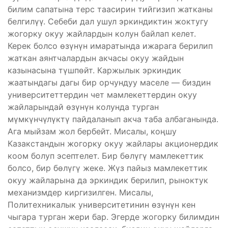
билим сапатына терс таасирин тийгизип жатканы
белгилүү. Себеби дал ушул эркиндиктин жоктугу
жогорку окуу жайлардын колун байлап келет.
Керек болсо өзүнүн имаратында ижарага берилип
жаткан аянтчалардын акчасы окуу жайдын
казынасына түшпөйт. Каржылык эркиндик
жаатындагы дагы бир орчундуу маселе — биздин
университеттердин чет мамлекеттердин окуу
жайларындай өзүнүн колунда турган
мүмкүнчүлүктү пайдаланып акча таба албаганында.
Ага мыйзам жол бербейт. Мисалы, коңшу
Казакстандын жогорку окуу жайлары акционердик
коом болуп эсептелет. Бир бөлүгү мамлекеттик
болсо, бир бөлүгү жеке. Жүз пайыз мамлекеттик
окуу жайларына да эркиндик берилип, рыноктук
механизмдер киргизилген. Мисалы,
Политехникалык университетинин өзүнүн кен
чыгара турган жери бар. Эгерде жогорку билимдин