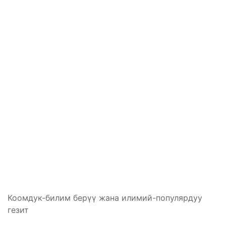
Коомдук-билим берүү жана илимий-популярдуу
гезит