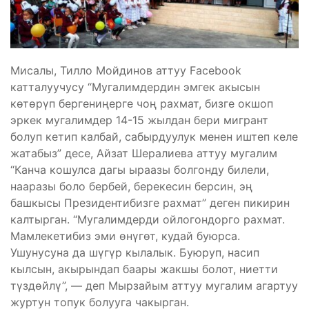
Мисалы, Тилло Мойдинов аттуу Facebook
катталуучусу “Мугалимдердин эмгек акысын
көтөрүп бергениңерге чоң рахмат, бизге окшоп
эркек мугалимдер 14-15 жылдан бери мигрант
болуп кетип калбай, сабырдуулук менен иштеп келе
жатабыз” десе, Айзат Шералиева аттуу мугалим
“Канча кошулса дагы ыраазы болгонду билели,
нааразы боло бербей, берекесин берсин, эң
башкысы Президентибизге рахмат” деген пикирин
калтырган. “Мугалимдерди ойлогондорго рахмат.
Мамлекетибиз эми өнүгөт, кудай буюрса.
Ушунусуна да шүгүр кылалык. Буюруп, насип
кылсын, акырындап баары жакшы болот, ниетти
түздөйлү”, — деп Мырзайым аттуу мугалим агартуу
журтун топук болууга чакырган.