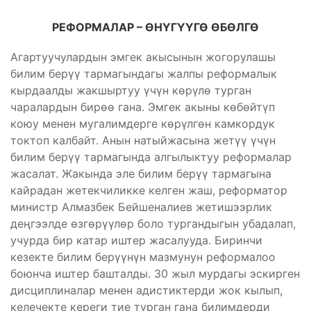
РЕФОРМАЛАР – Ө
Н
Ү
Г
ҮҮ
Г
Ө Ө
Б
Ө
ЛГ
Ө
Агартуучулардын эмгек акысынын жогорулашы
билим берүү тармагындагы жалпы реформалык
кырдаалды жакшыртуу үчүн көрүлө турган
чаралардын бирөө гана. Эмгек акыны көбөйтүп
коюу менен мугалимдерге көрүлгөн камкордук
токтоп калбайт. Анын натыйжасына жетүү үчүн
билим берүү тармагында алгылыктуу реформалар
жасалат. Жакында эле билим берүү тармагына
кайрадан жетекчиликке келген жаш, реформатор
министр Алмазбек Бейшеналиев жетишээрлик
деңгээлде өзгөрүүлөр боло тургандыгын убадалап,
учурда бир катар иштер жасалууда. Биринчи
кезекте билим берүүнүн мазмунун реформалоо
боюнча иштер башталды. 30 жыл мурдагы эскирген
дисциплиналар менен адистиктерди жок кылып,
келечекте кереги тие турган гана билимдерди