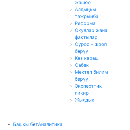
жашоо
Алдыңкы
тажрыйба
Реформа
Окуялар жана
фактылар
Суроо - жооп
берүү
Көз караш
Сабак
Мектеп билим
берүү
Эксперттик
пикир
Жылдык
Башкы бет
Аналитика