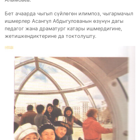
Бет ачаарда чыгып сүйлөгөн илимпоз, чыгармачыл
ишмерлер Асангүл Абдыгулованын өзүнүн дагы
педагог жана драматург катары ишмердигине,
жетишкендиктерине да токтолушту.