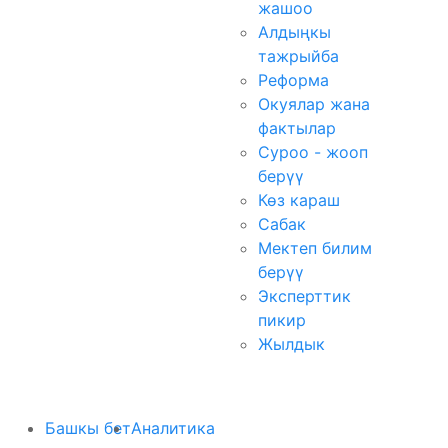
жашоо
Алдыңкы
тажрыйба
Реформа
Окуялар жана
фактылар
Суроо - жооп
берүү
Көз караш
Сабак
Мектеп билим
берүү
Эксперттик
пикир
Жылдык
Башкы бет
Аналитика