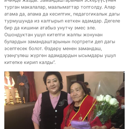
турган макалалар, маалыматтар топтолду. Алар
атама да, апама да кесиптик, педагогикалык дагы
турмушунда из калтырып кеткен адамдар. Дегеле
бир да кишини атабыз унутчу эмес эле.
Ошондуктан ушул китепти жалпы жонунан
булардын замандаштарынын портрети деп дагы
эсептесек болот. Өздөрү менен замандаш,
үзөңгүлөш жүргөн адамдардын ысымдары ушул
китепке кирип калды”.