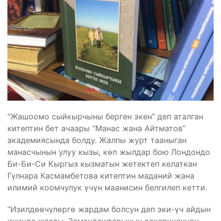
“Жашоомо сыйкырчыны берген экен” деп аталган
китептин бет ачаары “Манас жана Айтматов”
академиясында болду. Жалпы журт тааныган
манасчынын улуу кызы, көп жылдар бою Лондондо
Би-Би-Си Кыргыз кызматын жетектеп келаткан
Гүлнара Касмамбетова китептин маданий жана
илимий коомчулук үчүн маанисин белгилеп кетти.
“Изилдөөчүлөргө жардам болсун деп эки-үч айдын
ичинде жазды. Замандаштарынын эскерүүсүнөн