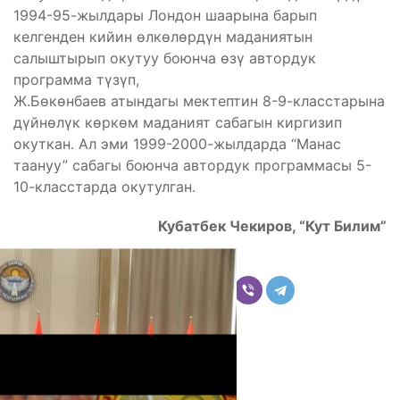
1994-95-жылдары Лондон шаарына барып
келгенден кийин өлкөлөрдүн маданиятын
салыштырып окутуу боюнча өзү автордук
программа түзүп,
Ж.Бөкөнбаев атындагы мектептин 8-9-класстарына
дүйнөлүк көркөм маданият сабагын киргизип
окуткан. Ал эми 1999-2000-жылдарда “Манас
таануу” сабагы боюнча автордук программасы 5-
10-класстарда окутулган.
Кубатбек Чекиров, “Кут Билим”
Бөлүшүү
Комментарийлер
Акыркы жаңылыктар