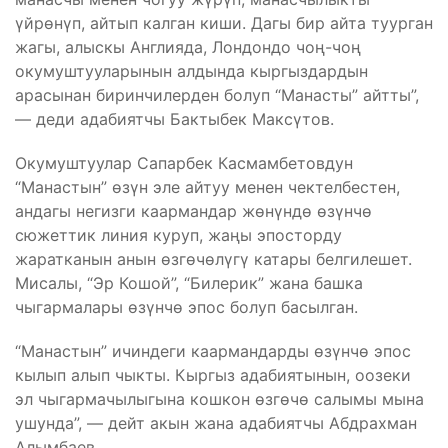
үйрөнүп, айтып калган киши. Дагы бир айта туурган
жагы, алыскы Англияда, Лондондо чоң-чоң
окумуштууларынын алдында кыргыздардын
арасынан биринчилерден болуп “Манасты” айтты”,
— деди адабиятчы Бактыбек Максүтов.
Окумуштуулар Сапарбек Касмамбетовдун
“Манастын” өзүн эле айтуу менен чектелбестен,
андагы негизги каармандар жөнүндө өзүнчө
сюжеттик линия куруп, жаңы эпосторду
жаратканын анын өзгөчөлүгү катары белгилешет.
Мисалы, “Эр Кошой”, “Билерик” жана башка
чыгармалары өзүнчө эпос болуп басылган.
“Манастын” ичиндеги каармандарды өзүнчө эпос
кылып алып чыкты. Кыргыз адабиятынын, оозеки
эл чыгармачылыгына кошкон өзгөчө салымы мына
ушунда”, — дейт акын жана адабиятчы Абдрахман
Алымбаев.