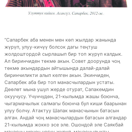
“Сапарбек аба менен мен көп жылдар жанында
жүрүп, улуу-кичүү болсок дагы теңтуш
жолдоштордой сырлашып бир топ жүрүп калдык.
Ал биринчиден төкмө акын. Совет доорунда чоң
төкмө акындардын айтышында далай-далай
биринчиликти алып келген акын. Экинчиден,
Сапарбек аба бир топ манасчылардын устаты.
Дөөлөт мына ушул жерде отурат, Сапакемдин
окуучусу. Үчүнчүдөн, 21-кылымда жашы боюнча,
чыгармачылык салмагы боюнча бул киши баарынан
улуу болчу. Атактуу Шапак манасчынын батасын
алган. Андай чоң манасчылардын батасын алгандар
21-кылымда жокко эсе эле. Ошондой эле Саякбай
манасчы менен чогуу жүрүп, манасчылыкты