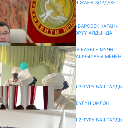
ГЕНДЕРДИК БАСМЫРЛООДОН ЖАНА ЗОРДУК-
ЗОМБУЛУКТАН КОРГОО
07.08.2026
КЫРГЫЗ ТАРЫХЫ ТАСМАДА: «БАРСБЕК КАГАН»
КӨРКӨМ ТАСМАСЫ ЖАРЫК КӨРҮҮ АЛДЫНДА
07.08.2026
ПРЕЗИДЕНТ САДЫР ЖАПАРОВ ЕАЭБГЕ МҮЧӨ
МАМЛЕКЕТТЕРДИН ӨКМӨТ БАШЧЫЛАРЫ МЕНЕН
ЖОЛУГУШТУ
07.08.2026
Абитуриент
ЖОЖДОРГО КАБЫЛ АЛУУНУН 3-ТУРУ БАШТАЛДЫ
27.07.2026
ӨЗҮҢДҮН КЕЛЕЧЕГИҢ ҮЧҮН БҮГҮН ОЙЛОН!
20.07.2026
ЖОЖДОРГО КАБЫЛ АЛУУНУН 2-ТУРУ БАШТАЛДЫ
20.07.2026