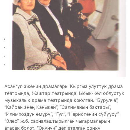
Асангүл эженин драмалары Кыргыз улуттук драма
театрында, Жаштар театрында, Ысык-Көл облустук
музыкалык драма театрында коюлган. “Бурулча”,
“Кайран энең Каныкей”, “Салиманын бактары”,
“Илимпоздун өмүрү”, “Гүл”, “Наристенин сүйүүсү”,
“Элес” ж.б. сахналаштырылган чыгармаларын
атасак болот. “Өкүнүч” деп аталган соңку