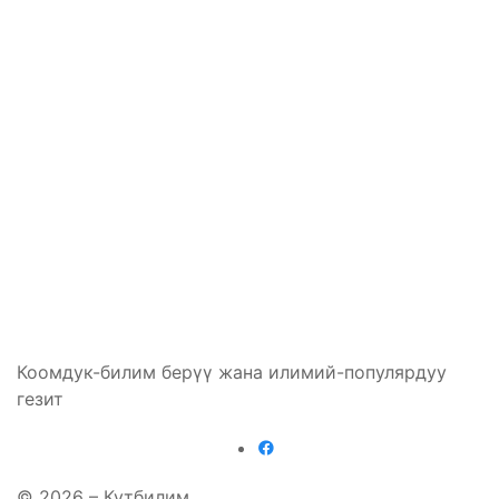
Коомдук-билим берүү жана илимий-популярдуу
гезит
© 2026 – Кутбилим