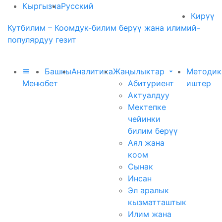
Кыргызча
Русский
Кирүү
Кутбилим – Коомдук-билим берүү жана илимий-
популярдуу гезит
Башкы
Аналитика
Жаңылыктар
Методик
Меню
бет
Абитуриент
иштер
Актуалдуу
Мектепке
чейинки
билим берүү
Аял жана
коом
Сынак
Инсан
Эл аралык
кызматташтык
Илим жана