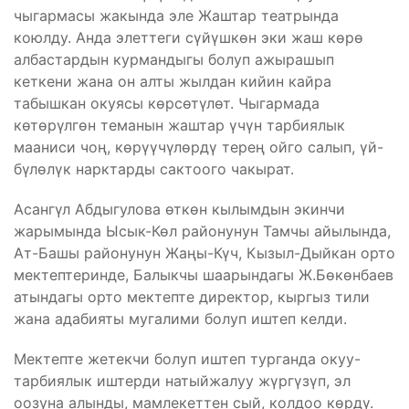
чыгармасы жакында эле Жаштар театрында
коюлду. Анда элеттеги сүйүшкөн эки жаш көрө
албастардын курмандыгы болуп ажырашып
кеткени жана он алты жылдан кийин кайра
табышкан окуясы көрсөтүлөт. Чыгармада
көтөрүлгөн теманын жаштар үчүн тарбиялык
мааниси чоң, көрүүчүлөрдү терең ойго салып, үй-
бүлөлүк нарктарды сактоого чакырат.
Асангүл Абдыгулова өткөн кылымдын экинчи
жарымында Ысык-Көл районунун Тамчы айылында,
Ат-Башы районунун Жаңы-Күч, Кызыл-Дыйкан орто
мектептеринде, Балыкчы шаарындагы Ж.Бөкөнбаев
атындагы орто мектепте директор, кыргыз тили
жана адабияты мугалими болуп иштеп келди.
Мектепте жетекчи болуп иштеп турганда окуу-
тарбиялык иштерди натыйжалуу жүргүзүп, эл
оозуна алынды, мамлекеттен сый, колдоо көрдү.