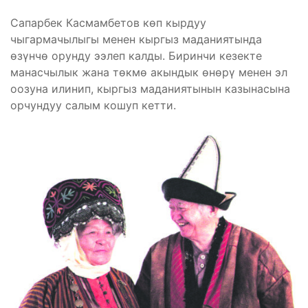
Сапарбек Касмамбетов көп кырдуу
чыгармачылыгы менен кыргыз маданиятында
өзүнчө орунду ээлеп калды. Биринчи кезекте
манасчылык жана төкмө акындык өнөрү менен эл
оозуна илинип, кыргыз маданиятынын казынасына
орчундуу салым кошуп кетти.