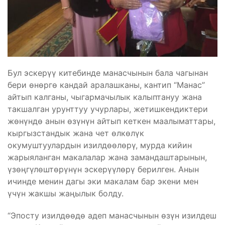
Бул эскерүү китебинде манасчынын бала чагынан
бери өнөргө кандай аралашканы, кантип “Манас”
айтып калганы, чыгармачылык калыптануу жана
такшалган урунттуу учурлары, жетишкендиктери
жөнүндө анын өзүнүн айтып кеткен маалыматтары,
кыргызстандык жана чет өлкөлүк
окумуштуулардын изилдөөлөрү, мурда кийин
жарыяланган макалалар жана замандаштарынын,
үзөңгүлөштөрүнүн эскерүүлөрү берилген. Анын
ичинде менин дагы эки макалам бар экени мен
үчүн жакшы жаңылык болду.
“Эпосту изилдөөдө адеп манасчынын өзүн изилдеш