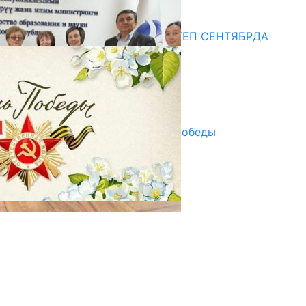
Медиа
СУЗАКТА 750 ОРУНДУУ МЕКТЕП СЕНТЯБРДА
ПАЙДАЛАНУУГА БЕРИЛЕТ
07.08.2025
Улуу Жеңиштин жандуу сөзү
29.04.2025
Награды в преддверии Дня Победы
29.04.2025