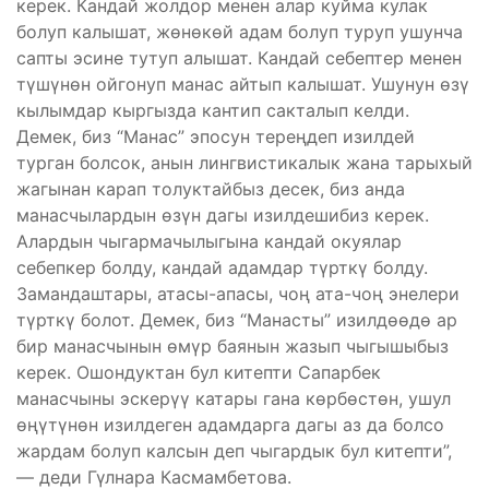
керек. Кандай жолдор менен алар куйма кулак
болуп калышат, жөнөкөй адам болуп туруп ушунча
сапты эсине тутуп алышат. Кандай себептер менен
түшүнөн ойгонуп манас айтып калышат. Ушунун өзү
кылымдар кыргызда кантип сакталып келди.
Демек, биз “Манас” эпосун тереңдеп изилдей
турган болсок, анын лингвистикалык жана тарыхый
жагынан карап толуктайбыз десек, биз анда
манасчылардын өзүн дагы изилдешибиз керек.
Алардын чыгармачылыгына кандай окуялар
себепкер болду, кандай адамдар түрткү болду.
Замандаштары, атасы-апасы, чоң ата-чоң энелери
түрткү болот. Демек, биз “Манасты” изилдөөдө ар
бир манасчынын өмүр баянын жазып чыгышыбыз
керек. Ошондуктан бул китепти Сапарбек
манасчыны эскерүү катары гана көрбөстөн, ушул
өңүтүнөн изилдеген адамдарга дагы аз да болсо
жардам болуп калсын деп чыгардык бул китепти”,
— деди Гүлнара Касмамбетова.