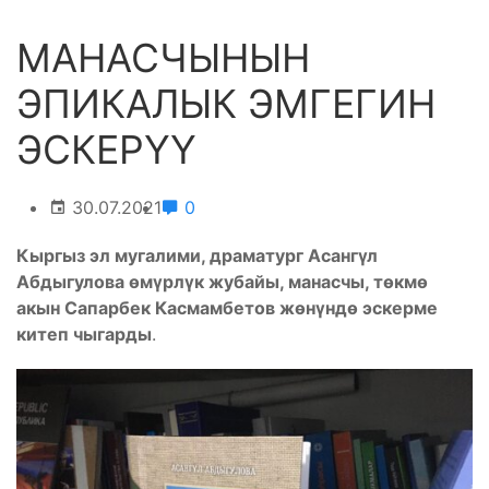
МАНАСЧЫНЫН
ЭПИКАЛЫК ЭМГЕГИН
ЭСКЕРҮҮ
30.07.2021
0
Кыргыз эл мугалими, драматург Асангүл
Абдыгулова өмүрлүк жубайы, манасчы, төкмө
акын Сапарбек Касмамбетов жөнүндө эскерме
китеп чыгарды
.