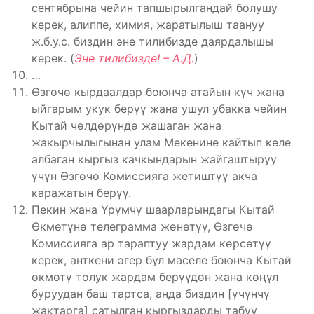
сентябрына чейин тапшырылгандай болушу
керек, алиппе, химия, жаратылыш таануу
ж.б.у.с. биздин эне тилибизде даярдалышы
керек. (
Эне тилибизде! – А.Д.
)
…
Өзгөчө кырдаалдар боюнча атайын күч жана
ыйгарым укук берүү жана ушул убакка чейин
Кытай чөлдөрүндө жашаган жана
жакырчылыгынан улам Мекенине кайтып келе
албаган кыргыз качкындарын жайгаштыруу
үчүн Өзгөчө Комиссияга жетиштүү акча
каражатын берүү.
Пекин жана Үрүмчү шаарларындагы Кытай
Өкмөтүнө телеграмма жөнөтүү, Өзгөчө
Комиссияга ар тараптуу жардам көрсөтүү
керек, анткени эгер бул маселе боюнча Кытай
өкмөтү толук жардам берүүдөн жана көңүл
буруудан баш тартса, анда биздин [үчүнчү
жактарга] сатылган кыргыздарды табуу