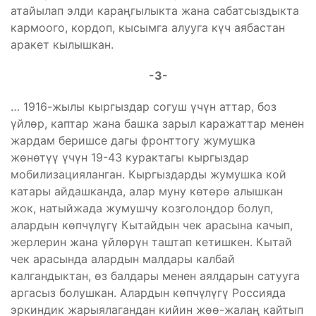
атайылап элди караңгылыкта жана сабатсыздыкта
кармоого, кордоп, кысымга алууга күч аябастан
аракет кылышкан.
-3-
… 1916-жылы кыргыздар согуш үчүн аттар, боз
үйлөр, каптар жана башка зарыл каражаттар менен
жардам беришсе дагы фронттогу жумушка
жөнөтүү үчүн 19-43 курактагы кыргыздар
мобилизацияланган. Кыргыздарды жумушка кой
катары айдашканда, алар муну көтөрө алышкан
жок, натыйжада жумушчу козголоңдор болуп,
алардын көпчүлүгү Кытайдын чек арасына качып,
жерлерин жана үйлөрүн таштап кетишкен. Кытай
чек арасында алардын малдары калбай
калгандыктан, өз балдары менен аялдарын сатууга
аргасыз болушкан. Алардын көпчүлүгү Россияда
эркиндик жарыялагандан кийин жөө-жалаң кайтып