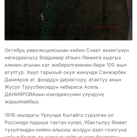
Октябрь революциясынан кийин Совет өкмөтүнүн
негиздөөчүсү Владимир Ильич Ленинге кыргыз
элинин атынан кат жиберилгенинен бери 100 жыл
өтүптүр. Ушул тарыхый окуя жөнүндө Санжарбек
Данияров ат. фонддун директору, атактуу акын
Жусуп Турусбековдун небереси Асель
ДАНИЯРОВАнын изилдөөсүнөн үзүндүнү
жарыялайбыз.
1916-жылдагы Үркүндө Кытайга сүрүлгөн эл
Россияда падыша тактан кулап, Убактылуу Өкмөт
түзүлгөндөн кийин алыскы жолдун азап-тозогуна
кайыл болуп, өз жерине кайтып келе баштаган.