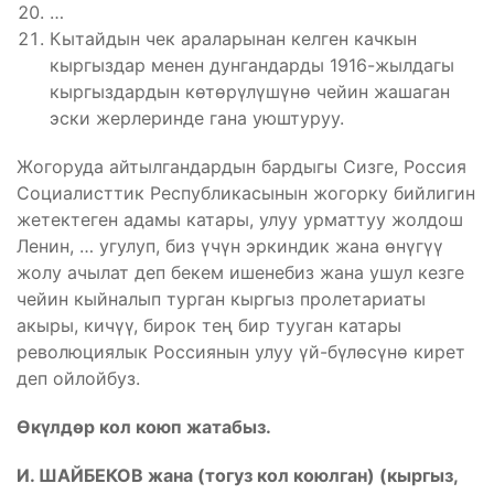
…
Кытайдын чек араларынан келген качкын
кыргыздар менен дунгандарды 1916-жылдагы
кыргыздардын көтөрүлүшүнө чейин жашаган
эски жерлеринде гана уюштуруу.
Жогоруда айтылгандардын бардыгы Сизге, Россия
Социалисттик Республикасынын жогорку бийлигин
жетектеген адамы катары, улуу урматтуу жолдош
Ленин, … угулуп, биз үчүн эркиндик жана өнүгүү
жолу ачылат деп бекем ишенебиз жана ушул кезге
чейин кыйналып турган кыргыз пролетариаты
акыры, кичүү, бирок тең бир тууган катары
революциялык Россиянын улуу үй-бүлөсүнө кирет
деп ойлойбуз.
Өкүлдөр кол коюп жатабыз.
И. ШАЙБЕКОВ жана (тогуз кол коюлган) (кыргыз,