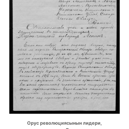
Орус революциясынын лидери,