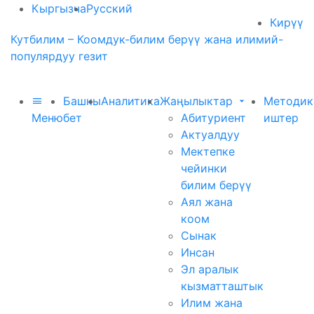
Кыргызча
Русский
Кирүү
Кутбилим – Коомдук-билим берүү жана илимий-
популярдуу гезит
Башкы
Аналитика
Жаңылыктар
Методик
Меню
бет
Абитуриент
иштер
Актуалдуу
Мектепке
чейинки
билим берүү
Аял жана
коом
Сынак
Инсан
Эл аралык
кызматташтык
Илим жана