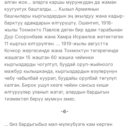
алган жок… аларга каршы мурункудан да жаман
куугунтук башталды. … Кызыл Армиянын
башчылары кыргыздардын эң акылдуу жана кадыр-
барктуу адамдарын өлтүрүштү. Ошентип, 1918-
жылы Токмокто Павлов деген бир адам тарабынан
Дүр Сооронбаев жана Хамра Исраилов жетектеген
11 кыргыз өлтүрүлгөн. … 1919-жылы августта
Кочкор жергесинде жана Токмоктун тегерегинде
жашаган 15 жаштан 60 жашка чейинки
кыргыздарды чогултуп, буудай оруп-жыйноого
мажбур кылышканда, кыргыздардын өзүлөрүнүн
чөбү чабылбай куурап, буудайы орулбай төгүлүп
калган. Бирок ушул кезге чейин сансыз киши
өлтүрүүлөр уланып жатат, алардын бардыгын
тизмектеп берүү мүмкүн эмес.
-6-
… биз бардыгыбыз мал-мүлкүбүзгө кам көргөн