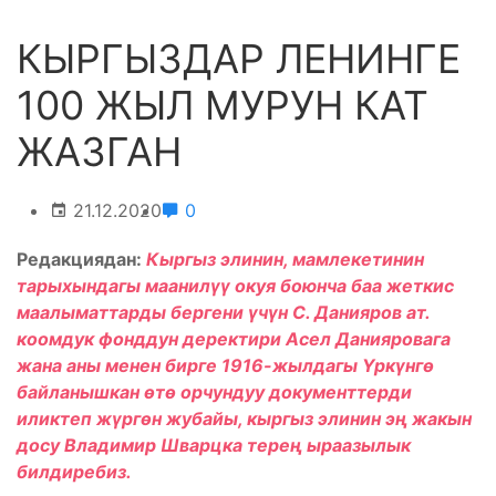
КЫРГЫЗДАР ЛЕНИНГЕ
100 ЖЫЛ МУРУН КАТ
ЖАЗГАН
21.12.2020
0
Редакциядан:
Кыргыз элинин, мамлекетинин
тарыхындагы маанилүү окуя боюнча баа жеткис
маалыматтарды бергени үчүн С. Данияров ат.
коомдук фонддун деректири Асел Данияровага
жана аны менен бирге 1916-жылдагы Үркүнгө
байланышкан өтө орчундуу документтерди
иликтеп жүргөн жубайы, кыргыз элинин эң жакын
досу Владимир Шварцка терең ыраазылык
билдиребиз.