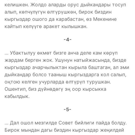
келишкен. Жолдо аларды орус дыйкандары тосуп
алып, көпчүлүгүн өлтүрүшкөн, бирок биздин
кыргыздар ошого да карабастан, өз Мекенине
кайтып келүүгө аракет кылышкан.
-4-
… Убактылуу өкмөт бизге анча деле кам көрүп
жардам берген жок. Ушунун натыйжасында, бизде
кыргыздар ачарчылыктан кырыла баштаган, ал эми
дыйкандар болсо тааныш кыргыздарга кол салып,
оңтою келген учурларда өлтүрүп турушкан.
Ошентип, биз дүйнөдөгү эң оор кырсыкка
кабылдык.
-5-
… Дал ошол мезгилде Совет бийлиги пайда болду.
Бирок мындан дагы биздин кыргыздар жеңилдей