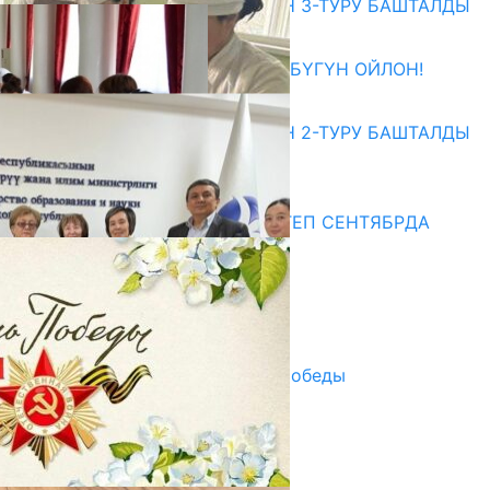
ЖОЖДОРГО КАБЫЛ АЛУУНУН 3-ТУРУ БАШТАЛДЫ
27.07.2026
ӨЗҮҢДҮН КЕЛЕЧЕГИҢ ҮЧҮН БҮГҮН ОЙЛОН!
20.07.2026
ЖОЖДОРГО КАБЫЛ АЛУУНУН 2-ТУРУ БАШТАЛДЫ
20.07.2026
Медиа
СУЗАКТА 750 ОРУНДУУ МЕКТЕП СЕНТЯБРДА
ПАЙДАЛАНУУГА БЕРИЛЕТ
07.08.2025
Улуу Жеңиштин жандуу сөзү
29.04.2025
Награды в преддверии Дня Победы
29.04.2025