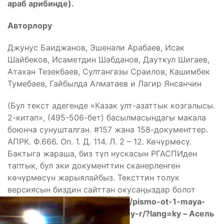
араб арибинде).
Авторлору
Джунус Баиджанов, Эшенали Арабаев, Исак
Шайбеков, Исаметдин Шабданов, Дауткул Шигаев,
Атахан Тезекбаев, Султангазы Сраилов, Кашимбек
Тумебаев, Гайбылда Алматаев и Лагир Янсанчин
(Бул текст адегенде «Казак улт-азаттык козгалысы.
2-китап», (495-506-бет) басылмасындагы макала
боюнча сунушталган. #157 жана 158-документтер.
АПРК. Ф.666. On. 1. Д. 114. Л. 2 – 12. Көчүрмөсү.
Бактыга жараша, биз түп нускасын РГАСПИден
таптык, бул эки документтин сканерленген
көчүрмөсүн жарыялайбыз. Тексттин толук
версиясын биздин сайттан окусаңыздар болот
http://daniyarov.kg/2017/11/09/pismo-ot-1-maya-
1920-goda-vozhdyu-rossiyskoy-r/?lang=ky – Асель