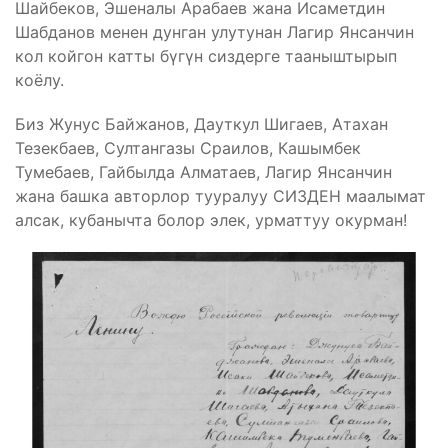
Шайбеков, Эшеналы Арабаев жана Исаметдин
Шабданов менен дунган улутунан Лагир Янсанчин
кол койгон катты бүгүн сиздерге тааныштырып
коёлу.
Биз Жунус Байжанов, Дауткул Шигаев, Атахан
Тезекбаев, Султангазы Сраилов, Кашымбек
Тумебаев, Гайбылда Алматаев, Лагир Янсанчин
жана башка авторлор тууралуу СИЗДЕН маалымат
алсак, кубанычта болор элек, урматтуу окурман!