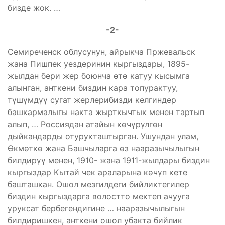
бизде жок. …
-2-
Семиреченск облусунун, айрыкча Пржевальск
жана Пишпек уездеринин кыргыздары, 1895-
жылдан бери жер боюнча өтө катуу кысымга
алынган, анткени биздин кара топурактуу,
түшүмдүү сугат жерлерибизди келгиндер
башкармалыгы накта жырткычтык менен тартып
алып, … Россиядан атайын көчүрүлгөн
дыйкандарды отурукташтырган. Ушундан улам,
Өкмөткө жана Башчыларга өз нааразычылыгын
билдирүү менен, 1910- жана 1911-жылдары биздин
кыргыздар Кытай чек араларына көчүп кете
башташкан. Ошол мезгилдеги бийликтегилер
биздин кыргыздарга волостто мектеп ачууга
уруксат бербегендигине … нааразычылыгын
билдиришкен, анткени ошол убакта бийлик