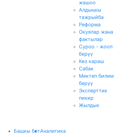
жашоо
Алдыңкы
тажрыйба
Реформа
Окуялар жана
фактылар
Суроо - жооп
берүү
Көз караш
Сабак
Мектеп билим
берүү
Эксперттик
пикир
Жылдык
Башкы бет
Аналитика