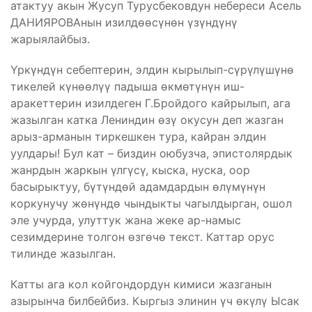
атактуу акын Жусуп Турусбековдун небереси Асель
ДАНИЯРОВАнын изилдөөсүнөн үзүндүнү
жарыялайбыз.
Үркүндүн себептерин, элдин кырылып-сүрүлүшүнө
тикелей күнөөлүү падыша өкмөтүнүн иш-
аракеттерин изилдеген Г.Бройдого кайрылып, ага
жазылган катка Лениндин өзү окусун деп жазган
арыз-арманын тиркешкен тура, кайран элдин
уулдары! Бул кат – биздин оюбузча, эпистолярдык
жанрдын жаркын үлгүсү, кыска, нуска, оор
басырыктуу, бүтүндөй адамдардын өлүмүнүн
коркунучу жөнүндө чындыкты чагылдырган, ошол
эле учурда, улуттук жана жеке ар-намыс
сезимдерине толгон өзгөчө текст. Каттар орус
тилинде жазылган.
Катты ага кол койгондордун кимиси жазганын
азырынча билбейбиз. Кыргыз элинин үч өкүлү Ысак