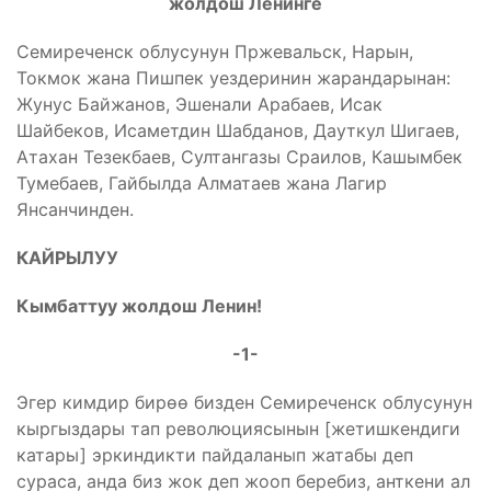
жолдош Ленинге
Семиреченск облусунун Пржевальск, Нарын,
Токмок жана Пишпек уездеринин жарандарынан:
Жунус Байжанов, Эшенали Арабаев, Исак
Шайбеков, Исаметдин Шабданов, Дауткул Шигаев,
Атахан Тезекбаев, Султангазы Сраилов, Кашымбек
Тумебаев, Гайбылда Алматаев жана Лагир
Янсанчинден.
КАЙРЫЛУУ
Кымбаттуу жолдош Ленин!
-1-
Эгер кимдир бирөө бизден Семиреченск облусунун
кыргыздары тап революциясынын [жетишкендиги
катары] эркиндикти пайдаланып жатабы деп
сураса, анда биз жок деп жооп беребиз, анткени ал