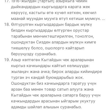
1916-жылдан [тартып] азыркыга чейин
дыйкандардын кыргыздарга карата жек
көрүүсү, кастыгы өтө күчөп кеткен, кекчил
маанай муундан муунга өтүп кетиши мүмкүн. …
Өлтүрүлгөн кыргыздардын бардык мүлкү
биздин кыргыздарды өлтүргөн орустар
тарабынан менчиктештирилген, тонолгон,
ошондуктан Сизден алардын мүлкүн кимге
тиешелүү болсо, ошолорго кайтарып
берүүңүздү суранабыз.
Азыр көптөгөн Кытайдын чек араларынан
кыргыз качкындары кайтып келишүүдө:
жылаңач жана ачка; бирок аларды кийиндире
турган эч кандай буюмдарыбыз жок.
Ошондуктан биз качкындарга таратуу үчүн
арзан баа менен товар сатып алууга жана
Кытайдын чек араларына сапарга баруу үчүн
качкындардын арасынан ыйгарым укуктуу
адамды шайлап алышын суранабыз.