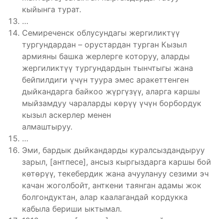
кыйынга турат.
…
Семиреченск облусундагы жергиликтүү
тургундардан – орустардан турган Кызыл
армияны башка жерлерге которуу, аларды
жергиликтүү тургундардын тынчтыгы жана
бейпилдиги үчүн туура эмес аракеттенген
дыйкандарга байкоо жүргүзүү, аларга каршы
мыйзамдуу чараларды көрүү үчүн борбордук
кызыл аскерлер менен
алмаштыруу.
…
Эми, бардык дыйкандарды куралсыздандыруу
зарыл, [антпесе], ансыз кыргыздарга каршы бой
көтөрүү, текебердик жана ачуулануу сезими эч
качан жоголбойт, анткени таянган адамы жок
болгондуктан, алар каалагандай кордукка
кабыла бериши ыктымал.