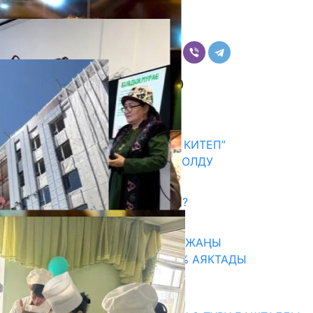
Даниярова).
Бөлүшүү
Комментарийлер
Акыркы жаңылыктар
АКЫН А.ИСМАИЛОВ “АЛТЫН КИТЕП”
СЫЙЛЫГЫНЫН ЛАУРЕАТЫ БОЛДУ
06.08.2026
САЛТТУУ БИЛИМ ӨЗГӨРӨБҮ?
06.08.2026
ТАЛАСТА УНИВЕРСИТЕТТИН ЖАҢЫ
КАМПУСУНУН КУРУЛУШУ 75% АЯКТАДЫ
06.08.2026
Абитуриент