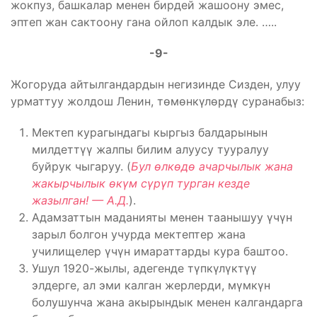
жокпуз, башкалар менен бирдей жашоону эмес,
эптеп жан сактоону гана ойлоп калдык эле. …..
-9-
Жогоруда айтылгандардын негизинде Сизден, улуу
урматтуу жолдош Ленин, төмөнкүлөрдү суранабыз:
Мектеп курагындагы кыргыз балдарынын
милдеттүү жалпы билим алуусу тууралуу
буйрук чыгаруу. (
Бул өлкөдө ачарчылык жана
жакырчылык өкүм сүрүп турган кезде
жазылган! — А.Д.
).
Адамзаттын маданияты менен таанышуу үчүн
зарыл болгон учурда мектептер жана
училищелер үчүн имараттарды кура баштоо.
Ушул 1920-жылы, адегенде түпкүлүктүү
элдерге, ал эми калган жерлерди, мүмкүн
болушунча жана акырындык менен калгандарга