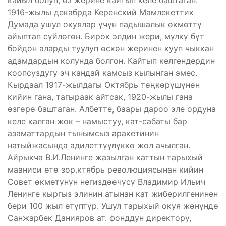
1916-жылы декабрда Керенский Мамлекеттик
Думада ушул окуялар үчүн падышалык өкмөттү
айыптап сүйлөгөн. Бирок элдин жери, мүлкү бүт
бойдон аларды туулуп өскөн жеринен кууп чыккан
адамдардын колунда болгон. Кайтып келгендердин
коопсуздугу эч кандай камсыз кылынган эмес.
Кырдаал 1917-жылдагы Октябрь төңкөрүшүнөн
кийин гана, тагыраак айтсак, 1920-жылы гана
өзгөрө баштаган. Албетте, баары дароо эле ордуна
келе калган жок – намыстуу, кат-сабаты бар
азаматтардын тынымсыз аракетинин
натыйжасында адилеттүүлүккө жол ачылган.
Айрыкча В.И.Ленинге жазылган каттын тарыхый
мааниси өтө зор.ктябрь революциясынан кийин
Совет өкмөтүнүн негиздөөчүсү Владимир Ильич
Ленинге кыргыз элинин атынан кат жиберилгенинен
бери 100 жыл өтүптүр. Ушул тарыхый окуя жөнүндө
Санжарбек Данияров ат. фонддун директору,