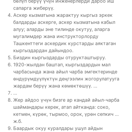
бөлүп берүү үчүн инженерлерди дароо иш
сапарга жиберүү.
Аскер кызматына жарактуу кыргыз эркек
балдарды аскерге, аскер кызматына кабыл
алуу; аларды эне тилинде окутуу, аларга
мугалимдер жана инструкторлорду
Ташкенттеги аскердик курстарды аяктаган
кыргыздардан дайындоо.
Биздин кыргыздарды отурукташтыруу.
1920-жылдан баштап, кыргыздардын мал
чарбасында жана айыл чарба эмгектеринде
өндүрүмдүүлүктүн деңгээлин жогорулатууга
жардам берүү жана көмөктөшүү. …
…
Жер айдоо үчүн бизге ар кандай айыл-чарба
шаймандары керек, атап айтканда: соко,
кетмен, күрөк, тырмоо, орок, үрөн сепкич …
ж.б.
Баардык окуу куралдары ушул айдын