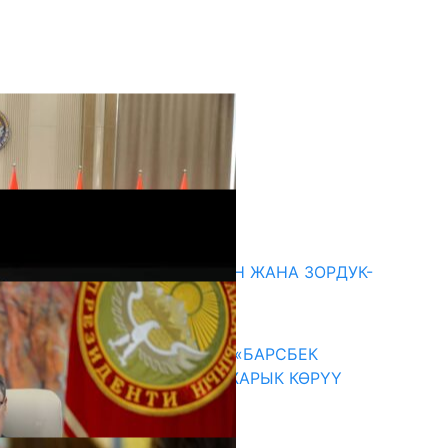
кыркы жаңылыктар
ГЕНДЕРДИК БАСМЫРЛООДОН ЖАНА ЗОРДУК-
ЗОМБУЛУКТАН КОРГОО
07.08.2026
КЫРГЫЗ ТАРЫХЫ ТАСМАДА: «БАРСБЕК
КАГАН» КӨРКӨМ ТАСМАСЫ ЖАРЫК КӨРҮҮ
АЛДЫНДА
07.08.2026