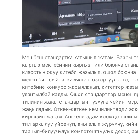
Мен беш стандартка катышып жатам. Баары т
кыргыз мектебинин кыргыз тили боюнча стан
класстын окуу китеби жазылып, ошол боюнча 
менен бир сыйра жазылган, өзгөртүүлөргө, т
китебине конкурс жарыяланып, китептер жазы
улантылбай калды. Ошол стандарттар менен 
тилинин жаңы стандартын түзүүгө чейин мур
жаңыладык. Өткөн-кеткен кемчиликтерди эске
киргизип жатам. Анткени адам коомдо тили ме
тил аркылуу үйрөнүп, аны алып жүрүүчү, кийи
таанып-билүүчүлүк компетенттүүлүк десек, а