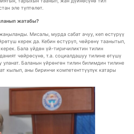
ниятын, тарыхын таанып, жан дүйнөсүнө тил
тан эле түптөлөт.
ыланып жатабы?
жаңыланды. Мисалы, мурда сабат ачуу, кеп өстүрүү
йрөтүш керек да. Кебин өстүрүп, чөйрөнү таанытып,
 керек. Бала үйдөн үй-тиричиликтин тилин
даният чөйрөсүнө, т.а. социалдашуу тилине өтүшү
у уланат. Баланын үйрөнгөн тилин билимдин тилине
ат кылып, аны биринчи компетенттүүлүк катары