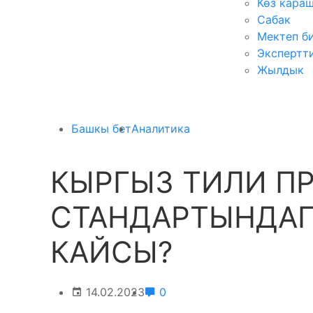
Көз кара
Сабак
Мектеп б
Экспертт
Жылдык
Башкы бет
Аналитика
КЫРГЫЗ ТИЛИ П
СТАНДАРТЫНДАГ
КАЙСЫ?
14.02.2023
0