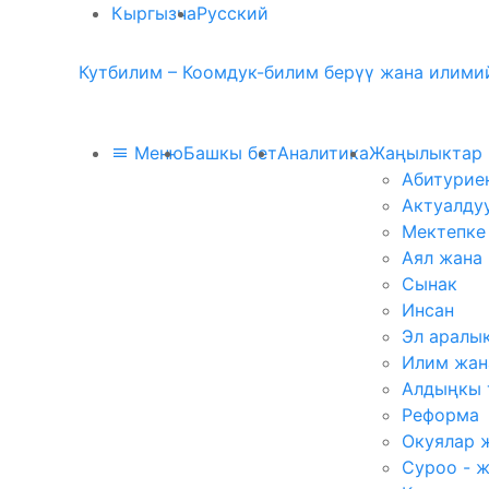
Кыргызча
Русский
Кутбилим – Коомдук-билим берүү жана илимий
Меню
Башкы бет
Аналитика
Жаңылыктар
Абитурие
Актуалду
Мектепке
Аял жана
Сынак
Инсан
Эл аралы
Илим жан
Алдыңкы 
Реформа
Окуялар 
Суроо - 