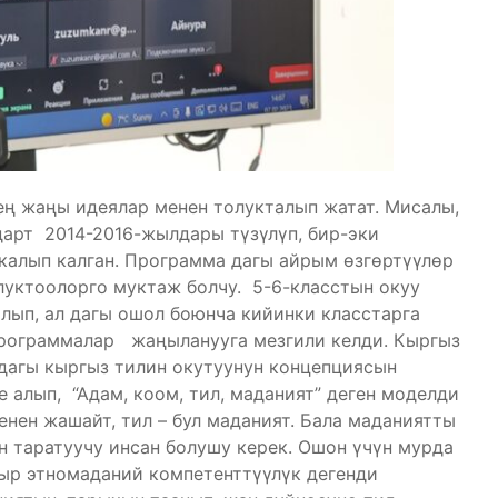
ең жаңы идеялар менен толукталып жатат. Мисалы,
дарт 2014-2016-жылдары түзүлүп, бир-эки
калып калган. Программа дагы айрым өзгөртүүлөр
олуктоолорго муктаж болчу. 5-6-класстын окуу
лып, ал дагы ошол боюнча кийинки класстарга
программалар жаңыланууга мезгили келди. Кыргыз
дагы кыргыз тилин окутуунун концепциясын
 алып, “Адам, коом, тил, маданият” деген моделди
нен жашайт, тил – бул маданият. Бала маданиятты
н таратуучу инсан болушу керек. Ошон үчүн мурда
зыр этномаданий компетенттүүлүк дегенди