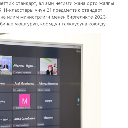
еттик стандарт, ал эми негизги жана орто жалпы
5-11-класстары үчүн 21 предметтик стандарт
ана илим министрлиги менен биргеликте 2023-
бинар уюштуруп, коомдун талкуусуна коюлду.