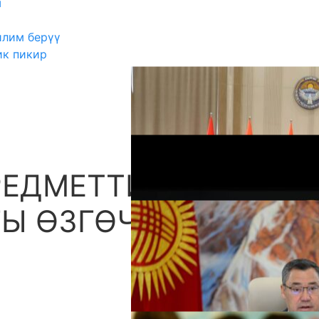
ш
илим берүү
ик пикир
РЕДМЕТТИК
А
Ы ӨЗГӨЧӨЛҮКТӨР