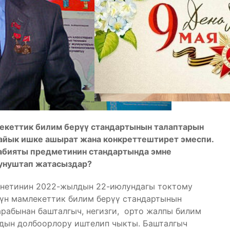
лекеттик билим берүү стандартынын талаптарын
айык ишке ашырат жана конкреттештирет эмеспи.
дабияты предметинин стандартында эмне
сунуштап жатасыздар?
нетинин 2022-жылдын 22-июлундагы токтому
нүн мамлекеттик билим берүү стандартынын
рабынан башталгыч, негизги, орто жалпы билим
дын долбоорлору иштелип чыкты. Башталгыч