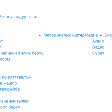
-популярдуу гезит
Методикалык иштер
Медиа
Биз
нт
Аудио
у
Видео
 чейинки билим берүү
Сүрөт
 коом
к кызматташтык
а жашоо
тажрыйба
жана фактылар
жооп берүү