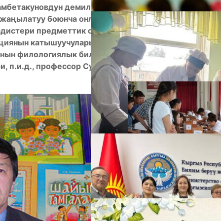
амбетакуновдун демилгеси менен 7-февралдан
 жаңылатуу боюнча онлайн форматта талкуу жүрүп
адистери предметтик стандарттардын мазмунун
нциянын катышуучуларынын суроолоруна жооп
ынын филологиялык билим берүү
А
, п.и.д., профессор Сулайман РЫСБАЕВди кепке
М