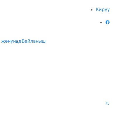
Кирүү
 жөнүндө
Байланыш