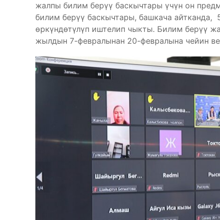
жалпы билим берүү баскычтары үчүн он предм
билим берүү баскычтары, башкача айтканда, 
өркүндөтүлүп иштелип чыкты. Билим берүү ж
жылдын 7-февралынан 20-февралына чейин ве