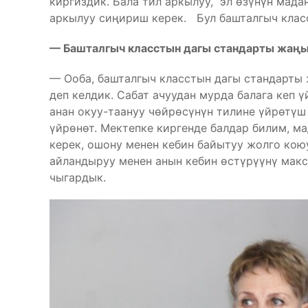
киргиздик. Бала тил аркылуу, эл өзүнүн мада
аркылуу сиңириш керек. Бул башталгыч класс
— Башталгыч класстын дагы стандарты жаң
— Ооба, башталгыч класстын дагы стандарты 
деп келдик. Сабат ачуудан мурда балага кеп ү
анан окуу-таануу чөйрөсүнүн тилине үйрөтүш
үйрөнөт. Мектепке киргенде балдар билим, ма
керек, ошону менен кебин байытуу жолго кою
айландыруу менен анын кебин өстүрүүнү макс
чыгардык.