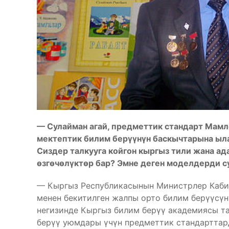
— Сулайман агай, предметтик стандарт Мам
мектептик билим берүүнүн баскычтарына ыл
Сиздер талкууга койгон кыргыз тили жана а
өзгөчөлүктөр бар? Эмне деген моделдерди 
— Кыргыз Республикасынын Министрлер Каби
менен бекитилген жалпы орто билим берүүсү
негизинде Кыргыз билим берүү академиясы та
берүү уюмдары үчүн предметтик стандарттар