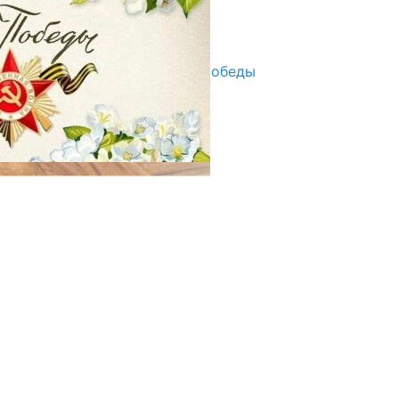
Улуу Жеңиштин жандуу сөзү
29.04.2025
Награды в преддверии Дня Победы
29.04.2025