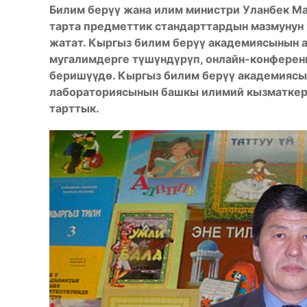
Билим берүү жана илим министри Уланбек М
тарта предметтик стандарттардын мазмунун
жатат. Кыргыз билим берүү академиясынын 
мугалимдерге түшүндүрүп, онлайн-конфере
беришүүдө. Кыргыз билим берүү академияс
лабораториясынын башкы илимий кызматкери
тарттык.