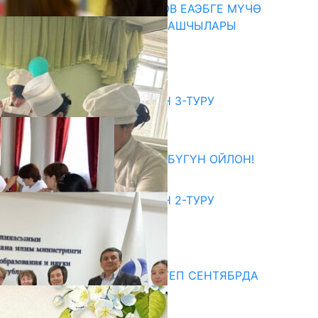
ПРЕЗИДЕНТ САДЫР ЖАПАРОВ ЕАЭБГЕ МҮЧӨ
МАМЛЕКЕТТЕРДИН ӨКМӨТ БАШЧЫЛАРЫ
МЕНЕН ЖОЛУГУШТУ
07.08.2026
битуриент
ЖОЖДОРГО КАБЫЛ АЛУУНУН 3-ТУРУ
БАШТАЛДЫ
27.07.2026
ӨЗҮҢДҮН КЕЛЕЧЕГИҢ ҮЧҮН БҮГҮН ОЙЛОН!
20.07.2026
ЖОЖДОРГО КАБЫЛ АЛУУНУН 2-ТУРУ
БАШТАЛДЫ
20.07.2026
едиа
СУЗАКТА 750 ОРУНДУУ МЕКТЕП СЕНТЯБРДА
ПАЙДАЛАНУУГА БЕРИЛЕТ
07.08.2025