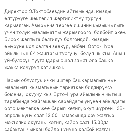
Директор Э.Токтобаевдин айтымында, кызды
өлтүрүүгө шектелип жергиликтүү тургун
кармалган. Азырынча тергөө ишинин кызыкчылыгы
үчүн толук маалыматты жарыялоого болбойт экен.
Бирок жалпыга белгилүү болгондой, кыздын
өмүрүнө кол салган зөөкүр, айбан Орто-Нура
айылынын 64 жаштагы тургуну болуп чыкты. Анын
үй-бүлөсүн туугандары ошол замат эле башка
жакка көчүрүп кетишкен.
Нарын облустук ички иштер башкармалыгынын
маалымат кызматынын таркаткан билдирүүсү
боюнча, окуучу кыз Орто-Нура айылынын чыгыш
тарабында жайгашкан сарайдагы үйүнөн айылдагы
орто мектепке жөө барып келип, окуп жүргөн. 28-
апрель күнү саат 12.00 чамасында өзү жалгыз
мектепке окуганы кетип, кайра саат 15.30да
сабактан чыккан бойдон үйүнө келбей калган.