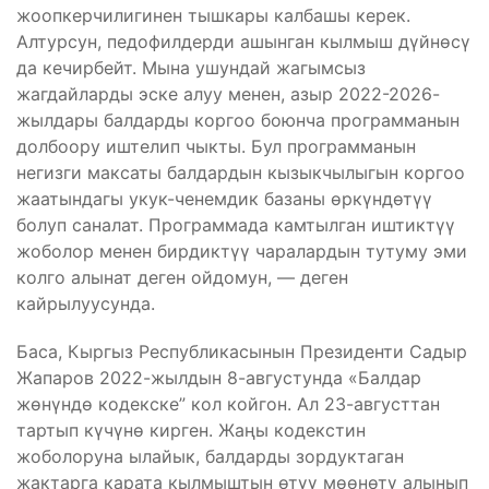
жоопкерчилигинен тышкары калбашы керек.
Алтурсун, педофилдерди ашынган кылмыш дүйнөсү
да кечирбейт. Мына ушундай жагымсыз
жагдайларды эске алуу менен, азыр 2022-2026-
жылдары балдарды коргоо боюнча программанын
долбоору иштелип чыкты. Бул программанын
негизги максаты балдардын кызыкчылыгын коргоо
жаатындагы укук-ченемдик базаны өркүндөтүү
болуп саналат. Программада камтылган иштиктүү
жоболор менен бирдиктүү чаралардын тутуму эми
колго алынат деген ойдомун, — деген
кайрылуусунда.
Баса, Кыргыз Республикасынын Президенти Садыр
Жапаров 2022-жылдын 8-августунда «Балдар
жөнүндө кодекске” кол койгон. Ал 23-августтан
тартып күчүнө кирген. Жаңы кодекстин
жоболоруна ылайык, балдарды зордуктаган
жактарга карата кылмыштын өтүү мөөнөтү алынып