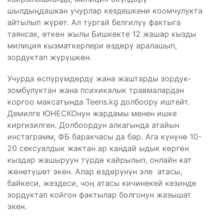
шылдыңдашкан учурлар кездешкени коомчулукта
айтылып жүрөт. Ал тургай белгилүү фактыга
таянсак, өткөн жылы Бишкекте 12 жашар кызды
милиция кызматкерлери өздөрү аралашып,
зордуктап жүрүшкөн.
Учурда өспүрүмдөрдү жана жаштарды зордук-
зомбулуктан жана психикалык травмалардан
коргоо максатында Teens.kg долбоору иштейт.
Демилге ЮНЕСКОнун жардамы менен ишке
киргизилген. Долбоордун алкагында атайын
инстаграмм, ФБ баракчасы да бар. Ага күнүнө 10-
20 сексуалдык жактан ар кандай ыдык көргөн
кыздар жашыруун түрдө кайрылып, онлайн кат
жөнөтүшөт экен. Алар өздөрүнүн эле атасы,
байкеси, жездеси, чоң атасы кичинекей кезинде
зордуктап койгон фактылар болгонун жазышат
экен.