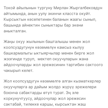
Токой айылынын тургуну Мирлан Жыргалбековдун
айтымында, анын уулу экинчи класста окуйт.
Кырсыктын кесепетинен баланын жаагы сынып,
башында айнектин сыныктары бар экени
аныкталган.
Жаңы окуу жылынын башталышы менен жол
коопсуздугунун көзөмөлүн камсыз кылуу
башкармалыгы ыктыярчылар менен бирге жол
жээгинде туруп, мектеп окуучуларын жана
айдоочуларды жол эрежесинин тартибин сактоого
чакырып келет.
Жол коопсуздугун көзөмөлгө алган кызматкерлер
окуучуларга ар дайым жолдо жүрүү эрежелери
боюнча сабактарды өтүп турат. Эң эле
коркунучтуусу, айдоочулар жол эрежесин
сактабай, тилекке каршы, кырсыктан жаш