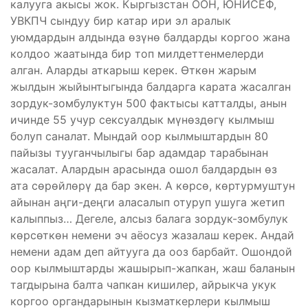
калууга акысы жок. Кыргызстан ООН, ЮНИСЕФ,
УВКПЧ сындуу бир катар ири эл аралык
уюмдардын алдында өзүнө балдарды коргоо жана
колдоо жаатында бир топ милдеттенмелерди
алган. Аларды аткарыш керек. Өткөн жарым
жылдын жыйынтыгында балдарга карата жасалган
зордук-зомбулуктун 500 фактысы катталды, анын
ичинде 55 учур сексуалдык мүнөздөгү кылмыш
болуп саналат. Мындай оор кылмыштардын 80
пайызы тууганчылыгы бар адамдар тарабынан
жасалат. Алардын арасында ошол балдардын өз
ата сөрөйлөрү да бар экен. А көрсө, көртурмуштун
айынан аңги-деңги аласалып отуруп ушуга жетип
калыппыз… Дегеле, алсыз балага зордук-зомбулук
көрсөткөн немени эч аёосуз жазалаш керек. Андай
немени адам деп айтууга да ооз барбайт. Ошондой
оор кылмыштарды жашырып-жапкан, жаш баланын
тагдырына балта чапкан кишилер, айрыкча укук
коргоо органдарынын кызматкерлери кылмыш