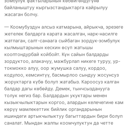
зомбулук фактыларынын көбөйгөндүгүнө
байланыштуу кыргызстандыктарга кайрылуу
жасаган болчу.
— Коомубуздун алсыз катмарына, айрыкча, эрезеге
жетелек балдарга карата жасалган, нарк-насилге
жатпаган, салт-санаага сыйбаган зордук-зомбулук
кылмыштарынын кескин өсүп жатышы
кооптондурбай койбойт. Күн сайын балдарды
зордуктоо, алакачуу, мажбурлап никеге туруу, ур-
токмокко алуу, оор жумушка салуу, кордоо,
кодулоо, кемсинтүү, басмырлоо сындуу жосунсуз
жоруктарга күбө болуп жатабыз. Кароосуз калган
балдар дагы көбөйдү. Демек, тынчсызданууга
толук негиз бар. Балдардын укуктары менен
кызыкчылыктарын коргоо, алардын келечегине кам
көрүү мамлекеттик бийлик органдарынын
ишиндеги артыкчылыктуу багыттардын бири болуп
саналат. Мындан жалпы коомчулуктун да четте