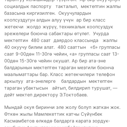
социалдык паспорту такталып, мектептин жалпы
базасына киргизилген. Окуучулардын
коопсуздугун алдын алуу үчүн ар бир класс
жетекчи жолдо жүрүү, техникалык коопсуздук
эрежелери боюнча сабактары өтүлөт. Учурда
мектептин 480 саат даярдоо классында жалпы
40 окуучу билим алат. 480 сааттын «б» группасы
саат 9-00дөн 11-30гө чейин, «а» группасы саат 13-
00дөн 15-30гө чейин окушат. Ар бир ата-эне
балдарынын мектептен тараган мезгили боюнча
маалыматтары бар. Класс жетекчилери телефон
аркылуу ата-энелерге балдардын мектептен
тараган убактысын айтып, билдирип турушат, —
дейт мектеп директору Э.Токтобаев.
Мындай окуя биринчи эле жолу болуп жаткан жок.
Өткөн жылы Мамлекеттик катчы Сүйүнбек
Касмамбетов өлкөдө балдарга карата зордук-