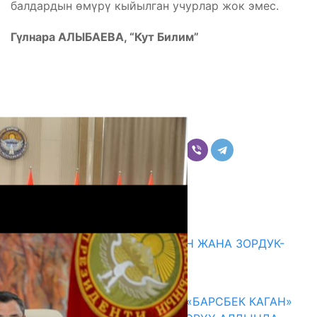
балдардын өмүрү кыйылган учурлар жок эмес.
Гүлнара АЛЫБАЕВА, “Кут Билим”
Бөлүшүү
Комментарийлер
Акыркы жаңылыктар
ГЕНДЕРДИК БАСМЫРЛООДОН ЖАНА ЗОРДУК-
ЗОМБУЛУКТАН КОРГОО
07.08.2026
КЫРГЫЗ ТАРЫХЫ ТАСМАДА: «БАРСБЕК КАГАН»