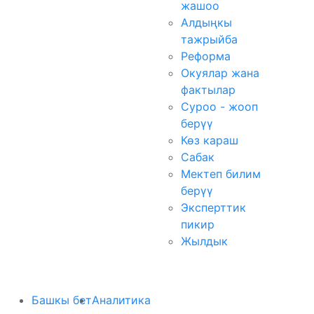
жашоо
Алдыңкы
тажрыйба
Реформа
Окуялар жана
фактылар
Суроо - жооп
берүү
Көз караш
Сабак
Мектеп билим
берүү
Эксперттик
пикир
Жылдык
Башкы бет
Аналитика