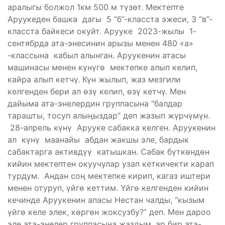
аралыгы болжол 1км 500 м түзөт. Мектепте
Аруукеден башка дагы 5 “б”-класста эжеси, 3 “в”-
класста байкеси окуйт. Арууке 2023-жылы 1-
сентябрда ата-энесинин арызы менен 480 «а»
-классына кабыл алынган. Аруукенин атасы
машинасы менен күнүгө мектепке алып келип,
кайра алып кетчү. Күн жылып, жаз мезгили
келгенден бери ал өзү келип, өзү кетчү. Мен
дайыма ата-энелердин группасына “балдар
тарашты, тосуп алыңыздар” деп жазып жүрчүмүн.
28-апрель күнү Арууке сабакка келген. Аруукенин
ал күнү маанайы абдан жакшы эле, бардык
сабактарга активдүү катышкан. Сабак бүткөндөн
кийин мектептен окуучулар узап кеткичекти карап
турдум. Андан соң мектепке кирип, кагаз иштери
менен отуруп, үйгө кеттим. Үйгө келгенден кийин
кечинде Аруукенин апасы Нестан чалды, “кызым
үйгө келе элек, көргөн жоксузбу?” деп. Мен дароо
эле ата-энелер группасына жаздым, ар бир ата-