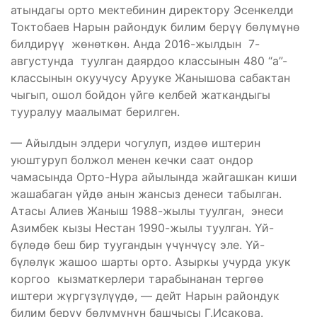
атындагы орто мектебинин директору Эсенкелди
Токтобаев Нарын райондук билим берүү бөлүмүнө
билдирүү жөнөткөн. Анда 2016-жылдын 7-
августунда туулган даярдоо классынын 480 “а”-
классынын окуучусу Арууке Жанышова сабактан
чыгып, ошол бойдон үйгө келбей жаткандыгы
тууралуу маалымат берилген.
— Айылдын элдери чогулуп, издөө иштерин
уюштуруп болжол менен кечки саат ондор
чамасында Орто-Нура айылында жайгашкан киши
жашабаган үйдө анын жансыз денеси табылган.
Атасы Алиев Жаныш 1988-жылы туулган, энеси
Азимбек кызы Нестан 1990-жылы туулган. Үй-
бүлөдө беш бир туугандын үчүнчүсү эле. Үй-
бүлөлүк жашоо шарты орто. Азыркы учурда укук
коргоо кызматкерлери тарабынанан тергөө
иштери жүргүзүлүүдө, — дейт Нарын райондук
билим берүү бөлүмүнүн башчысы Г.Исакова.