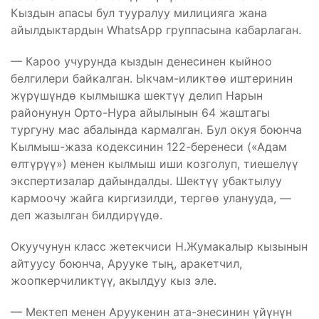
Кыздын апасы бул тууралуу милицияга жана
айылдыктардын WhatsApp группасына кабарлаган.
— Кароо учурунда кыздын денесинен кыйноо
белгилери байкалган. Ыкчам-иликтөө иштеринин
жүрүшүндө кылмышка шектүү делип Нарын
районунун Орто-Нура айылынын 64 жаштагы
тургуну мас абалында кармалган. Бул окуя боюнча
Кылмыш-жаза кодексинин 122-беренеси («Адам
өлтүрүү») менен кылмыш иши козголуп, тиешелүү
экспертизалар дайындалды. Шектүү убактылуу
кармоочу жайга киргизилди, тергөө уланууда, —
деп жазылган билдирүүдө.
Окуучунун класс жетекчиси Н.Жумакалыр кызынын
айтуусу боюнча, Арууке тың, аракетчил,
жоопкерчиликтүү, акылдуу кыз эле.
— Мектеп менен Аруукенин ата-энесинин үйүнүн