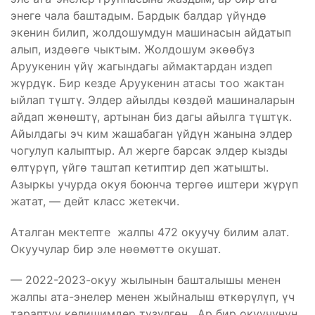
энеге чала баштадым. Бардык балдар үйүндө
экенин билип, жолдошумдун машинасын айдатып
алып, издөөгө чыктым. Жолдошум экөөбүз
Аруукенин үйү жагындагы аймактардан издеп
жүрдүк. Бир кезде Аруукенин атасы тоо жактан
ыйлап түштү. Элдер айылды көздөй машиналарын
айдап жөнөштү, артынан биз дагы айылга түштүк.
Айылдагы эч ким жашабаган үйдүн жанына элдер
чогулуп калыптыр. Ал жерге барсак элдер кызды
өлтүрүп, үйгө таштап кетиптир деп жатышты.
Азыркы учурда окуя боюнча тергөө иштери жүрүп
жатат, — дейт класс жетекчи.
Аталган мектепте жалпы 472 окуучу билим алат.
Окуучулар бир эле нөөмөттө окушат.
— 2022-2023-окуу жылынын башталышы менен
жалпы ата-энелер менен жыйналыш өткөрүлүп, үч
тараптуу келишимдер түзүлгөн. Ар бир окуучунун