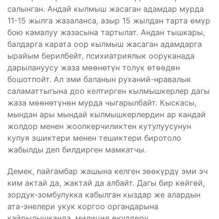
салынган. Андай кылмыш жасаган адамдар мурда
11-15 жылга жазаланса, азыр 15 жылдан тарта өмүр
бою камалуу жазасына тартылат. Андан тышкары,
балдарга карата оор кылмыш жасаган адамдарга
ырайым берилбейт, психиатриялык ооруканада
дарылануусу жаза мөөнөтүн толук өтөөдөн
бошотпойт. Ал эми баланын руханий-нравалык
саламаттыгына доо келтирген кылмышкерлер дагы
жаза мөөнөтүнөн мурда чыгарылбайт. Кыскасы,
мындан ары мындай кылмышкерлердин ар кандай
жолдор менен жоопкерчиликтен кутулуусунун
купуя эшиктери менен тешиктери биротоло
жабылды деп билдирген мамкатчы.
Демек, пайгамбар жашына келген зөөкүрдү эми эч
ким актай да, жактай да албайт. Дагы бир көйгөй,
зордук-зомбулукка кабылган кыздар же алардын
ата-энелери укук коргоо органдарына
кайрылышканда, милиция өкүлдөрү