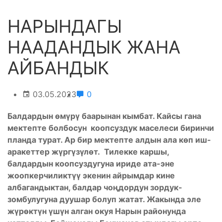
НАРЫНДАГЫ
НААДАНДЫК ЖАНА
АЙБАНДЫК
03.05.2023
0
Балдардын өмүрү баарынан кымбат. Кайсы гана
мектепте болбосун коопсуздук маселеси биринчи
планда турат. Ар бир мектепте алдын ала көп иш-
аракеттер жүргүзүлөт. Тилекке каршы,
балдардын коопсуздугуна ириде ата-эне
жоопкерчиликтүү экенин айрымдар кине
албагандыктан, балдар чоңдордун зордук-
зомбулугуна дуушар болуп жатат. Жакында эле
жүрөктүн үшүн алган окуя Нарын районунда