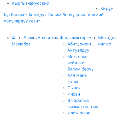
Кыргызча
Русский
Кирүү
Кутбилим – Коомдук-билим берүү жана илимий-
популярдуу гезит
Башкы
Аналитика
Жаңылыктар
Методик
Меню
бет
Абитуриент
иштер
Актуалдуу
Мектепке
чейинки
билим берүү
Аял жана
коом
Сынак
Инсан
Эл аралык
кызматташтык
Илим жана