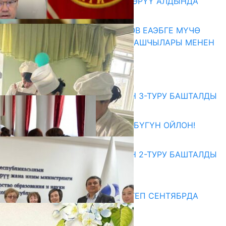
КӨРКӨМ ТАСМАСЫ ЖАРЫК КӨРҮҮ АЛДЫНДА
07.08.2026
ПРЕЗИДЕНТ САДЫР ЖАПАРОВ ЕАЭБГЕ МҮЧӨ
МАМЛЕКЕТТЕРДИН ӨКМӨТ БАШЧЫЛАРЫ МЕНЕН
ЖОЛУГУШТУ
07.08.2026
Абитуриент
ЖОЖДОРГО КАБЫЛ АЛУУНУН 3-ТУРУ БАШТАЛДЫ
27.07.2026
ӨЗҮҢДҮН КЕЛЕЧЕГИҢ ҮЧҮН БҮГҮН ОЙЛОН!
20.07.2026
ЖОЖДОРГО КАБЫЛ АЛУУНУН 2-ТУРУ БАШТАЛДЫ
20.07.2026
Медиа
СУЗАКТА 750 ОРУНДУУ МЕКТЕП СЕНТЯБРДА
ПАЙДАЛАНУУГА БЕРИЛЕТ
07.08.2025