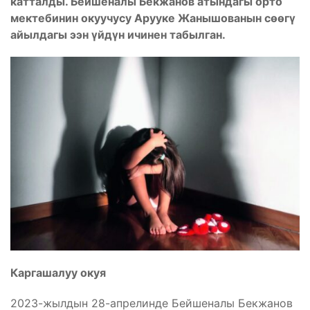
катталды. Бейшеналы Бекжанов атындагы орто
мектебинин окуучусу Арууке Жанышованын сөөгү
айылдагы ээн үйдүн ичинен табылган.
Каргашалуу окуя
2023-жылдын 28-апрелинде Бейшеналы Бекжанов