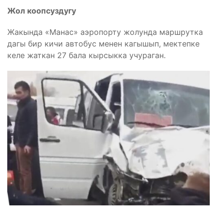
Жол коопсуздугу
Жакында «Манас» аэропорту жолунда маршрутка
дагы бир кичи автобус менен кагышып, мектепке
келе жаткан 27 бала кырсыкка учураган.