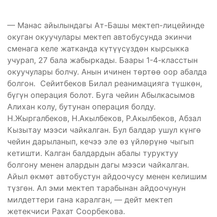
— Манас айылындагы Ат-Башы мектеп-лицейинде
окуган окуучулары мектеп автобусунда экинчи
сменага келе жатканда күтүүсүздөн кырсыкка
учурап, 27 бала жабыркады. Баары 1-4-класстын
окуучулары болчу. Анын ичинен төртөө оор абалда
болгон. Сейитбеков Билал реанимацияга түшкөн,
бүгүн операция болот. Буга чейин Абылкасымов
Алихан колу, бутунан операция болду.
Н.Жыргалбеков, Н.Акылбеков, Р.Акылбеков, Абзал
Кызытау мээси чайкалган. Бул балдар ушул күнгө
чейин дарыланып, кечээ эле өз үйлөрүнө чыгып
кетишти. Калган балдардын абалы туруктуу
болгону менен алардын дагы мээси чайкалган.
Айыл өкмөт автобустун айдоочусу менен келишим
түзгөн. Ал эми мектеп тарабынан айдоочунун
милдеттери гана каралган, — дейт мектеп
жетекчиси Рахат Соорбекова.