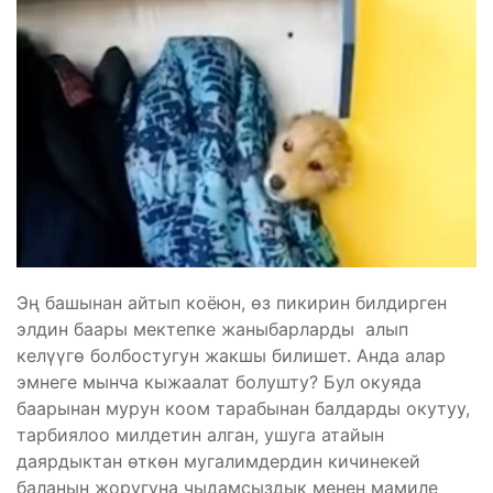
​Эң башынан айтып коёюн, өз пикирин билдирген
элдин баары мектепке жаныбарларды ​ алып
келүүгө болбостугун жакшы билишет. Анда алар
эмнеге мынча кыжаалат болушту? Бул окуяда​
баарынан мурун коом тарабынан балдарды окутуу,
тарбиялоо милдетин алган, ушуга атайын
даярдыктан өткөн мугалимдердин кичинекей
баланын жоругуна чыдамсыздык менен мамиле