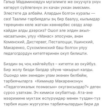
Гапыр Мадаминовдун мугалимге же окуучуга үнүн
көтөрүп сүйлөгөнүн эч качан уккан эмесмин.
Элестете да албайм. Алардын болгон куралы —
сөз! Таалим-тарбиядагы эң бир баалуу, кылымдар
тереңинен келе жаткан көөнөрбөс сөздү алар
кайдан алды дээрсиз? Ошол эле элдин акыл-
насаатынан, улуу «Манас» эпосунан, анан
Коменский, Дистервег, Песталоцци, Ушинский,
Макаренко, Сухомлинский баш болгон улуу
педагогдордун китептеринен окуп билишти.
Биздин эң чоң көйгөйүбүз – китепти аз окуйбуз.
Бир жолу бизди балдар үйүнө чакырып калды.
Ошондо мен эмнеден улам экенин билбейм,
тарбиячыларга ​ «Кимиңер Макаренконун
«Педагогикалык поэмасын» окугансыздар?» деген
суроо узаткам. Эч кимиси окубаптыр. Ата-эне
мээримине муктаж өспүрүмдөр менен түздөн-түз
тарбия ишин жүргүзгөн тарбиячылардын бири да