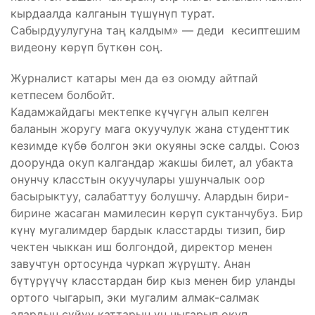
кырдаалда калганын түшүнүп турат.
Сабырдуулугуна таң калдым» — деди кесиптешим
видеону көрүп бүткөн соң.
Журналист катары мен да өз оюмду айтпай
кетпесем болбойт.
Кадамжайдагы мектепке күчүгүн алып келген
баланын жоругу мага окуучулук жана студенттик
кезимде күбө болгон эки окуяны эске салды. Союз
доорунда окуп калгандар жакшы билет, ал убакта
онунчу класстын окуучулары ушунчалык оор
басырыктуу, салабаттуу болушчу. Алардын бири-
бирине жасаган мамилесин көрүп суктанчубуз. Бир
күнү мугалимдер бардык класстарды тизип, бир
чектен чыккан иш болгондой, директор менен
завучтун ортосунда чуркап жүрүштү. Анан
бүтүрүүчү класстардан бир кыз менен бир уланды
ортого чыгарып, эки мугалим алмак-салмак
алардын сүйүү каттарын үн чыгарып окуп