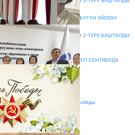
ЖОЖДОРГО КАБЫЛ АЛУУНУН 3-ТУРУ БАШТАЛДЫ
27.07.2026
ӨЗҮҢДҮН КЕЛЕЧЕГИҢ ҮЧҮН БҮГҮН ОЙЛОН!
20.07.2026
ЖОЖДОРГО КАБЫЛ АЛУУНУН 2-ТУРУ БАШТАЛДЫ
20.07.2026
Медиа
СУЗАКТА 750 ОРУНДУУ МЕКТЕП СЕНТЯБРДА
ПАЙДАЛАНУУГА БЕРИЛЕТ
07.08.2025
Улуу Жеңиштин жандуу сөзү
29.04.2025
Награды в преддверии Дня Победы
29.04.2025