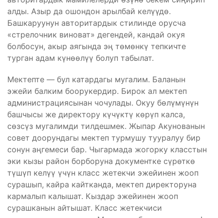
алды. Азыр да ошондон арылбай келүүдө.
Башкаруунун авторитардык стилинде орусча
«стрелочник виноват» дегендей, кандай окуя
болбосун, акыр аягында эң төмөнкү тепкичте
турган адам күнөөлүү болуп табылат.
Мектепте — бул катардагы мугалим. Баланын
эжейи балким боорукердир. Бирок ал мектеп
администрациясынан чочулады. Окуу бөлүмүнүн
башчысы же директору күчүктү көрүп калса,
сөзсүз мугалимди тилдешмек. Жыпар Акунованын
совет доорундагы мектеп турмушу тууралуу бир
сонун аңгемеси бар. Чыгармада жогорку класстын
эки кызы район борборуна документке сүрөткө
түшүп келүү үчүн класс жетекчи эжейинен жооп
сурашып, кайра кайтканда, мектеп директоруна
кармалып калышат. Кыздар эжейинен жооп
сурашканын айтышат.​ Класс жетекчиси