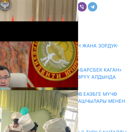
Комментарийлер
Акыркы жаңылыктар
ГЕНДЕРДИК БАСМЫРЛООДОН ЖАНА ЗОРДУК-
ЗОМБУЛУКТАН КОРГОО
07.08.2026
КЫРГЫЗ ТАРЫХЫ ТАСМАДА: «БАРСБЕК КАГАН»
КӨРКӨМ ТАСМАСЫ ЖАРЫК КӨРҮҮ АЛДЫНДА
07.08.2026
ПРЕЗИДЕНТ САДЫР ЖАПАРОВ ЕАЭБГЕ МҮЧӨ
МАМЛЕКЕТТЕРДИН ӨКМӨТ БАШЧЫЛАРЫ МЕНЕН
ЖОЛУГУШТУ
07.08.2026
Абитуриент