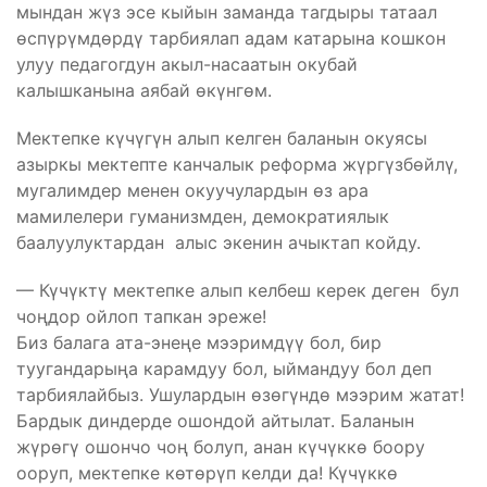
мындан жүз эсе кыйын заманда тагдыры татаал
өспүрүмдөрдү тарбиялап адам катарына кошкон
улуу педагогдун акыл-насаатын окубай
калышканына аябай өкүнгөм.
Мектепке күчүгүн алып келген баланын окуясы
азыркы мектепте канчалык реформа жүргүзбөйлү,
мугалимдер менен окуучулардын өз ара
мамилелери гуманизмден, демократиялык
баалуулуктардан ​ алыс экенин ачыктап койду.
— Күчүктү мектепке алып келбеш керек деген бул
чоңдор ойлоп тапкан эреже!
Биз балага ата-энеңе мээримдүү бол, бир
туугандарыңа карамдуу бол, ыймандуу бол деп
тарбиялайбыз. Ушулардын өзөгүндө мээрим жатат!
Бардык диндерде ошондой айтылат. Баланын
жүрөгү ошончо чоң болуп,​ анан күчүккө боору
ооруп, мектепке көтөрүп келди да! Күчүккө