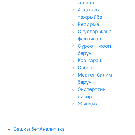
жашоо
Алдыңкы
тажрыйба
Реформа
Окуялар жана
фактылар
Суроо - жооп
берүү
Көз караш
Сабак
Мектеп билим
берүү
Эксперттик
пикир
Жылдык
Башкы бет
Аналитика