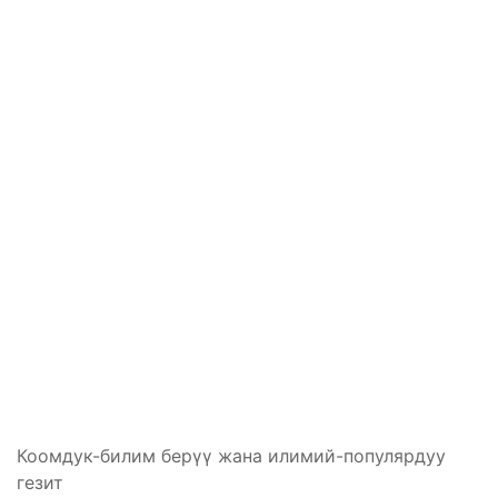
Коомдук-билим берүү жана илимий-популярдуу
гезит