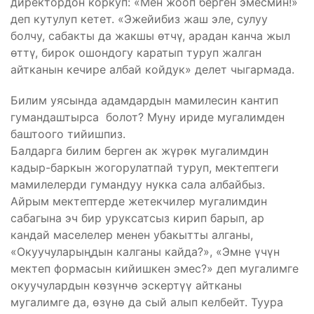
директордон коркуп: «Мен жооп берген эмесмин!»
деп кутулуп кетет. «Эжейибиз жаш эле, сулуу
болчу, сабакты да жакшы өтчү, арадан канча жыл
өттү, бирок ошондогу каратып туруп жалган
айтканын кечире албай койдук» делет чыгармада.
Билим уясында адамдардын мамилесин кантип
гумандаштырса болот? Муну ириде мугалимден
баштоого тийишпиз.
Балдарга билим берген ак жүрөк мугалимдин
кадыр-баркын жогорулатпай туруп, мектептеги
мамилелерди гумандуу нукка сала албайбыз.
Айрым мектептерде жетекчилер мугалимдин
сабагына эч бир уруксатсыз кирип барып, ар
кандай маселелер менен убакытты алганы,
«Окуучуларыңдын калганы кайда?», «Эмне үчүн
мектеп формасын кийишкен эмес?» деп мугалимге
окуучулардын көзүнчө эскертүү айтканы
мугалимге да, өзүнө да сый алып келбейт. Туура