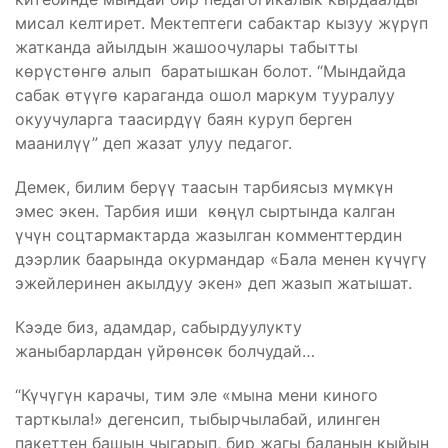
мисал келтирет. Мектептеги сабактар кызуу жүрүп
жатканда айылдын жашоочулары табытты
көрүстөнгө алып баратышкан болот. “Мындайда
сабак өтүүгө караганда ошол маркум тууралуу
окуучуларга таасирдүү баян куруп берген
маанилүү” деп жазат улуу педагог.
Демек, билим берүү таасын тарбиясыз мүмкүн
эмес экен. Тарбия иши көңүл сыртында калган
үчүн​ соцтармактарда жазылган комменттердин
дээрлик баарында окурмандар «Бала менен күчүгү
эжейлеринен акылдуу экен» деп жазып жатышат.
Кээде биз, адамдар, сабырдуулукту
жаныбарлардан үйрөнсөк болчудай…
“Күчүгүн карачы, тим эле «мына мени киного
тарткыла!» дегенсип, тыбырчылабай, илинген
пакеттен башын чыгарып, бир жагы баланын кыйын