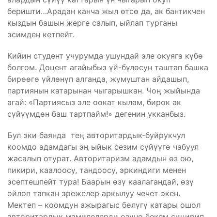
беришти…Арадан канча жыл өтсө да, ак бантикчен
кыздын башын жерге салып, ыйлап турганы
эсимден кетпейт.
Кийин студент учурумда ушундай эле окуяга күбө
болгом. Доцент агайыбыз үй-бүлөсун таштап башка
бирөөгө үйлөнүп алганда, жумуштан айдашып,
партиянын катарынан чыгарышкан. Чоң жыйында
агай: «Партиясыз эле оокат кылам, бирок ак
сүйүүмдөн баш тартпайм!» дегенин укканбыз.
Бул эки баянда тең авторитардык-буйрукчул
коомдо адамдагы эң ыйык сезим сүйүүгө чабуул
жасалып отурат. Авторитаризм адамдын өз ою,
пикири, каалоосу, тандоосу, эркиндиги менен
эсептешпейт тура! Баарын өзү каалагандай, өзү
ойлоп тапкан эрежелер аркылуу чечет экен. ​
Мектеп – коомдун ажырагыс бөлүгү катары ошол
авторитардык мамилелерди өзүнө бекем сиңирип