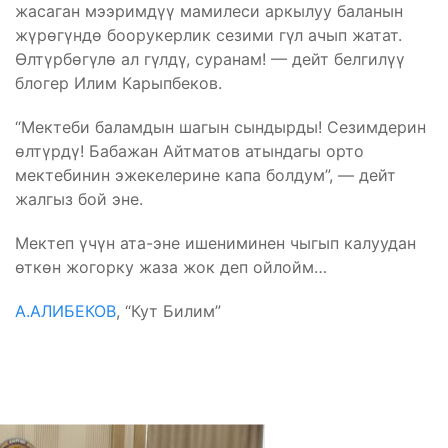
жасаган мээримдүү мамилеси аркылуу баланын
жүрөгүндө боорукерлик сезими гүл ачып жатат.
Өлтүрбөгүлө ал гүлдү, суранам! — дейт белгилүү
блогер Илим Карыпбеков.
“Мектеби​ баламдын шагын сындырды! Сезимдерин
өлтүрдү! Бабажан Айтматов атындагы орто
мектебинин эжекелерине капа болдум”, — дейт
жалгыз бой эне.
Мектеп үчүн ата-эне ишениминен чыгып калуудан
өткөн жогорку жаза жок деп ойлойм…
​А.АЛИБЕКОВ
, “Кут Билим”
Бөлүшүү