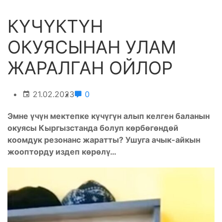
КҮЧҮКТҮН
ОКУЯСЫНАН УЛАМ
ЖАРАЛГАН ОЙЛОР
21.02.2023
0
Эмне үчүн мектепке күчүгүн алып келген баланын
окуясы Кыргызстанда болуп көрбөгөндөй
коомдук резонанс жаратты? Ушуга ачык-айкын
жоопторду издеп көрөлү…