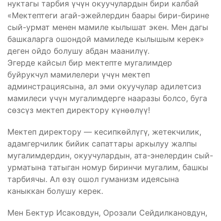
нуктагы тарбия үчүн окуучулардын бири калбай
«Мектептеги агай-эжейлердин баары бири-бирине
сый-урмат менен мамиле кылышат экен. Мен дагы
башкаларга ошондой мамиледе кылышым керек»
деген ойдо болушу абдан маанилүү.
Эгерде кайсыл бир мектепте мугалимдер
буйрукчул мамилелери үчүн мектеп
админстрациясына, ал эми окуучулар адилетсиз
мамилеси үчүн мугалимдерге нааразы болсо, буга
сөзсүз мектеп директору күнөөлүү!
Мектеп директору — кесипкөйлүгү, жетекчилик,
адамгерчилик бийик сапаттары аркылуу жалпы
мугалимдердин, окуучулардын, ата-энелердин сый-
урматына татыган номур биринчи мугалим, башкы
тарбиячы.​ Ал өзү ошол гуманизм идеясына
каныккан болушу керек.
Мен Бектур Исаковдун, Орозали Сейдилкановдун,