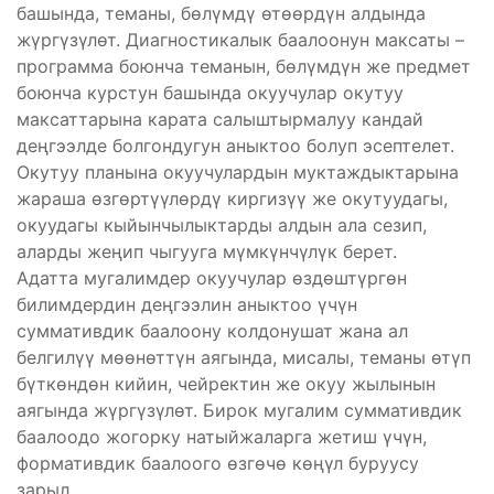
башында, теманы, бөлүмдү өтөөрдүн алдында
жүргүзүлөт. Диагностикалык баалоонун максаты –
программа боюнча теманын, бөлүмдүн же предмет
боюнча курстун башында окуучулар окутуу
максаттарына карата салыштырмалуу кандай
деңгээлде болгондугун аныктоо болуп эсептелет.
Окутуу планына окуучулардын муктаждыктарына
жараша өзгөртүүлөрдү киргизүү же окутуудагы,
окуудагы кыйынчылыктарды алдын ала сезип,
аларды жеңип чыгууга мүмкүнчүлүк берет.
Адатта мугалимдер окуучулар өздөштүргөн
билимдердин деңгээлин аныктоо үчүн
суммативдик баалоону колдонушат жана ал
белгилүү мөөнөттүн аягында, мисалы, теманы өтүп
бүткөндөн кийин, чейректин же окуу жылынын
аягында жүргүзүлөт. Бирок мугалим суммативдик
баалоодо жогорку натыйжаларга жетиш үчүн,
формативдик баалоого өзгөчө көңүл буруусу
зарыл.