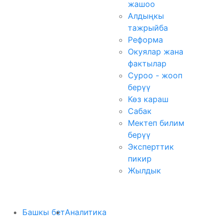
жашоо
Алдыңкы
тажрыйба
Реформа
Окуялар жана
фактылар
Суроо - жооп
берүү
Көз караш
Сабак
Мектеп билим
берүү
Эксперттик
пикир
Жылдык
Башкы бет
Аналитика