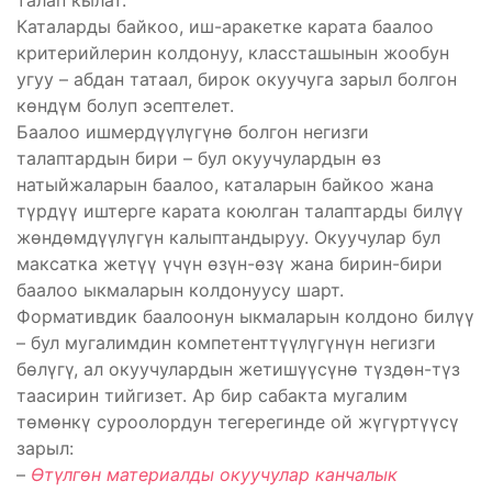
талап кылат.
Каталарды байкоо, иш-аракетке карата баалоо
критерийлерин колдонуу, классташынын жообун
угуу – абдан татаал, бирок окуучуга зарыл болгон
көндүм болуп эсептелет.
Баалоо ишмердүүлүгүнө болгон негизги
талаптардын бири – бул окуучулардын өз
натыйжаларын баалоо, каталарын байкоо жана
түрдүү иштерге карата коюлган талаптарды билүү
жөндөмдүүлүгүн калыптандыруу. Окуучулар бул
максатка жетүү үчүн өзүн-өзү жана бирин-бири
баалоо ыкмаларын колдонуусу шарт.
Формативдик баалоонун ыкмаларын колдоно билүү
– бул мугалимдин компетенттүүлүгүнүн негизги
бөлүгү, ал окуучулардын жетишүүсүнө түздөн-түз
таасирин тийгизет. Ар бир сабакта мугалим
төмөнкү суроолордун тегерегинде ой жүгүртүүсү
зарыл:
–
Өтүлгөн материалды окуучулар канчалык