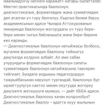
маалымдоочу негизги каражат» катары сыпатталат.
Мектеп практикасында баалоонун:
диагностикалык, формативдик жана суммативдик
деп аталган үч түрү белгилүү. Кыргыз билим берүү
академиясынын адиси Чынара Аттокурованын
пикиринде баалоонун жогорудагы үч түрү бири-
бири менен тыгыз байланышта жана бири-бирине
көз каранды.
— Диагностикалык баалоонун натыйжасы болбосо,
мугалим формативдик баалоону тийиштүү
деңгээлде колдоно албайт. Ал эми сабак
учурундагы формативдик баалоонун сапаты
суммативдик баалоонун натыйжасына таасирин
тийгизет. Биздеги алдыңкы педагогдордун
тажрыйбасынан көрүнүп тургандай, баалоонун бул
ырааттуулугун сактоо менен окутууда жогорку
деңгээлге жетишүүгө мүмкүн, — дейт КББА адиси.
Диагностикалык баалоону качан колдонобуз?
Диагностикалык баалоо – адатта окуу жылынын