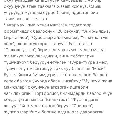
окуучулардын катышуусун камсыздайт. Ар бир
окуучунун атын таякчага жазып коюңуз. Сабак
учурунда мугалим суроо берип, идиштен бир
таякчаны алып чыгат.
Чыгармачылык менен иштеген педагогдор
формативдик баалоонун “20 секунд”, ”Эки жылдыз,
бир каалоо”, “Суроолор айлампасы”, “Үч мүнөттүк
эссе”, окшоштуктарды табууга багыттаган
“Окшоштуктар”, берилген маалымат менен макул
же макул эмес экендигин, анын себептерин
түшүндүрүп берүүсүн өтүнгөн “Туура-туура эмес”,
түшүнгөнүн маектешүү аркылуу баалаган “Маек”,
буга чейинки билимдерин тез жана дароо баалоо
керек болгон учурда абдан ыңгайлуу “Муштум жана
манжалар”, окуучунун аткарган иштерин
чагылдырган “Портфолио”, билимдерди баалоо үчүн
колдонулган кыска “Блиц-тест”, “Журналдагы
жазуу”, “Хор менен жооп берүү”, “Спиннер”,
жуптагылар бири-бирине алдын ала даярдалган