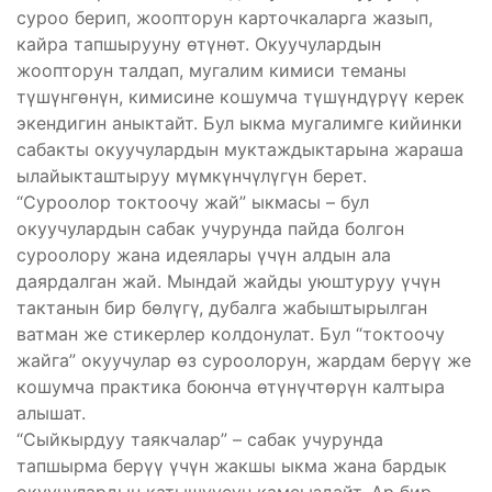
суроо берип, жоопторун карточкаларга жазып,
кайра тапшырууну өтүнөт. Окуучулардын
жоопторун талдап, мугалим кимиси теманы
түшүнгөнүн, кимисине кошумча түшүндүрүү керек
экендигин аныктайт. Бул ыкма мугалимге кийинки
сабакты окуучулардын муктаждыктарына жараша
ылайыкташтыруу мүмкүнчүлүгүн берет.
“Суроолор токтоочу жай” ыкмасы – бул
окуучулардын сабак учурунда пайда болгон
суроолору жана идеялары үчүн алдын ала
даярдалган жай. Мындай жайды уюштуруу үчүн
тактанын бир бөлүгү, дубалга жабыштырылган
ватман же стикерлер колдонулат. Бул “токтоочу
жайга” окуучулар өз суроолорун, жардам берүү же
кошумча практика боюнча өтүнүчтөрүн калтыра
алышат.
“Сыйкырдуу таякчалар” – сабак учурунда
тапшырма берүү үчүн жакшы ыкма жана бардык