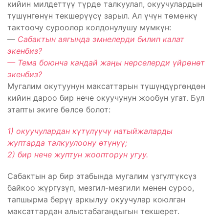
кийин милдеттүү түрдө талкуулап, окуучулардын
түшүнгөнүн текшерүүсү зарыл. Ал үчүн төмөнкү
тактоочу суроолор колдонулушу мүмкүн:
—
Сабактын аягында эмнелерди билип калат
экенбиз?
— Тема боюнча кандай жаңы нерселерди үйрөнөт
экенбиз?
Мугалим окутуунун максаттарын түшүндүргөндөн
кийин дароо бир нече окуучунун жообун угат. Бул
этапты экиге бөлсө болот:
1) окуучулардан күтүлүүчү натыйжаларды
жуптарда талкуулоону өтүнүү;
2) бир нече жуптун жоопторун угуу.
Сабактын ар бир этабында мугалим үзгүлтүксүз
байкоо жүргүзүп, мезгил-мезгили менен суроо,
тапшырма берүү аркылуу окуучулар коюлган
максаттардан алыстабагандыгын текшерет.