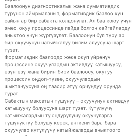
Баалоонун диагностикалык жана суммативдик
түрүнөн айырмаланып, формативдик баалоо күн
сайын ар бир сабакта колдонулат. Ал баа коюу үчүн
эмес, окуу процессинде пайда болгон көйгөйлөрдү
аныктоо үчүн жүргүзүлөт. Баалоонун бул түрү ар
бир окуучунун натыйжалуу билим алуусуна шарт
түзөт.
Формативдик баалоодо жеке окуп үйрөнүү
процессине окуучулардын активдүү катышуусу,
өзүн-өзү жана бирин-бири баалоосу, окутуу
процессин оңдоп-түзөө, окуучулардын
шыктануусуна оң таасир этүү орчундуу орунда
турат.
Сабактын максатын түшүнүү – окуучунун активдүү
катышуучу болуусуна шарт түзөт. Күтүлүүчү
натыйжалардын туюндурулушу окуучуларга
түшүнүктүү болушу керек, анткени бара-бара
окуучулар күтүлүүчү натыйжаларды аныктоого