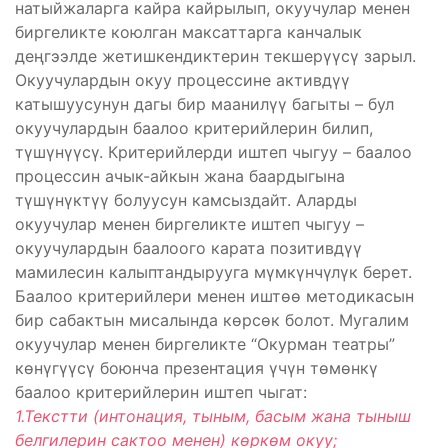
натыйжаларга кайра кайрылып, окуучулар менен
биргеликте коюлган максаттарга канчалык
деңгээлде жетишкендиктерин текшерүүсү зарыл.
Окуучулардын окуу процессине активдүү
катышуусунун дагы бир маанилүү багыты – бул
окуучулардын баалоо критерийлерин билип,
түшүнүүсү. Критерийлерди иштеп чыгуу – баалоо
процессин ачык-айкын жана баардыгына
түшүнүктүү болуусун камсыздайт. Аларды
окуучулар менен биргеликте иштеп чыгуу –
окуучулардын баалоого карата позитивдүү
мамилесин калыптандырууга мүмкүнчүлүк берет.
Баалоо критерийлери менен иштөө методикасын
бир сабактын мисалында көрсөк болот. Мугалим
окуучулар менен биргеликте “Окурман театры”
көнүгүүсү боюнча презентация үчүн төмөнкү
баалоо критерийлерин иштеп чыгат:
1.Текстти (интонация, тыным, басым жана тыныш
белгилерин сактоо менен) көркөм окуу;