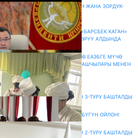
ГЕНДЕРДИК БАСМЫРЛООДОН ЖАНА ЗОРДУК-
ЗОМБУЛУКТАН КОРГОО
07.08.2026
КЫРГЫЗ ТАРЫХЫ ТАСМАДА: «БАРСБЕК КАГАН»
КӨРКӨМ ТАСМАСЫ ЖАРЫК КӨРҮҮ АЛДЫНДА
07.08.2026
ПРЕЗИДЕНТ САДЫР ЖАПАРОВ ЕАЭБГЕ МҮЧӨ
МАМЛЕКЕТТЕРДИН ӨКМӨТ БАШЧЫЛАРЫ МЕНЕН
ЖОЛУГУШТУ
07.08.2026
Абитуриент
ЖОЖДОРГО КАБЫЛ АЛУУНУН 3-ТУРУ БАШТАЛДЫ
27.07.2026
ӨЗҮҢДҮН КЕЛЕЧЕГИҢ ҮЧҮН БҮГҮН ОЙЛОН!
20.07.2026
ЖОЖДОРГО КАБЫЛ АЛУУНУН 2-ТУРУ БАШТАЛДЫ