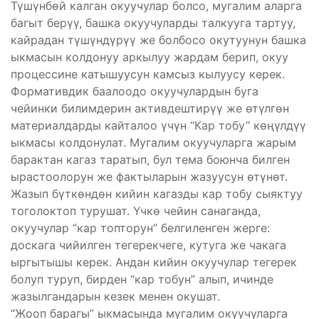
Түшүнбөй калган окуучулар болсо, мугалим аларга
багыт берүү, башка окуучуларды талкууга тартуу,
кайрадан түшүндүрүү же болбосо окутуунун башка
ыкмасын колдонуу аркылуу жардам берип, окуу
процессине катышуусун камсыз кылуусу керек.
Формативдик баалоодо окуучулардын буга
чейинки билимдерин активдештирүү же өтүлгөн
материалдарды кайталоо үчүн “Кар тобу” көңүлдүү
ыкмасы колдонулат. Мугалим окуучуларга жарым
барактан кагаз таратып, бул тема боюнча билген
ырастоолорун же фактыларын жазуусун өтүнөт.
Жазып бүткөндөн кийин кагазды кар тобу сыяктуу
тоголоктоп турушат. Үчкө чейин санаганда,
окуучулар “кар топторун” белгиленген жерге:
доскага чийилген тегерекчеге, кутуга же чакага
ыргытышы керек. Андан кийин окуучулар тегерек
болуп туруп, бирден “кар тобун” алып, ичинде
жазылгандарын кезек менен окушат.
“Жооп барагы” ыкмасында мугалим окуучуларга