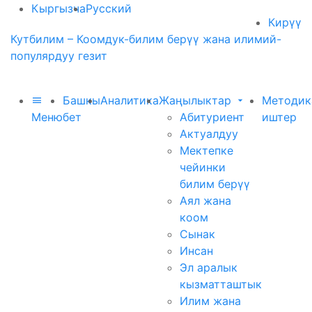
Кыргызча
Русский
Кирүү
Кутбилим – Коомдук-билим берүү жана илимий-
популярдуу гезит
Башкы
Аналитика
Жаңылыктар
Методик
Меню
бет
Абитуриент
иштер
Актуалдуу
Мектепке
чейинки
билим берүү
Аял жана
коом
Сынак
Инсан
Эл аралык
кызматташтык
Илим жана