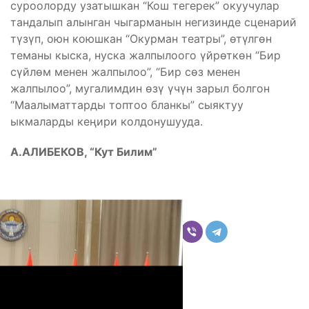
суроолорду узатышкан “Кош тегерек” окуучулар
тандалып алынган чыгарманын негизинде сценарий
түзүп, оюн коюшкан “Окурман театры”, өтүлгөн
теманы кыска, нуска жалпылоого үйрөткөн “Бир
сүйлөм менен жалпылоо”, “Бир сөз менен
жалпылоо”, мугалимдин өзү үчүн зарыл болгон
“Маалыматтарды топтоо бланкы” сыяктуу
ыкмаларды кеңири колдонушууда.
А.АЛИБЕКОВ, “Кут Билим”
Бөлүшүү
Комментарийлер
Акыркы жаңылыктар