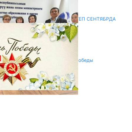
20.07.2026
Медиа
СУЗАКТА 750 ОРУНДУУ МЕКТЕП СЕНТЯБРДА
ПАЙДАЛАНУУГА БЕРИЛЕТ
07.08.2025
Улуу Жеңиштин жандуу сөзү
29.04.2025
Награды в преддверии Дня Победы
29.04.2025