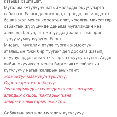
катыша башташат.
Мугалим күтүлүүчү натыйжаларды окуучуларга
сабактын башында доскада, экранда, ватманда же
башка жол менен көрсөтө алат, коюлган максаттар
сабактын жүрүшүндө дайыма мугалимдин көз
алдында болуп, ага жетүү деңгээлин текшерип
туруу мүмкүнчүлүгүн берет.
Мисалы, мугалим өтүлө турган жомоктун
аталышын “Эки бир тууган” деп доскага жазып,
окуучулардан аны үн чыгарып окууну өтүнөт. Андан
кийин окуучулар менен биргеликте сабактын
күтүлүүчү натыйжаларын аныктайт:
Жомоктун мазмунун түшүнүү;
Суроолорго жооп берүү;
Эки каармандын мүнөздөрүн салыштырып,
алардын окшош жактарын жана
айырмачылыктарын аныктоо.
Сабактын аягында мугалим күтүлүүчү