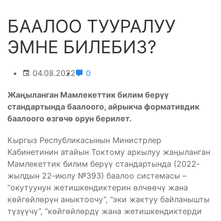
БААЛОО ТУУРАЛУУ
ЭМНЕ БИЛЕБИЗ?
04.08.2022
0
Жаңыланган Мамлекеттик билим берүү
стандартында баалоого, айрыкча формативдик
баалоого өзгөчө орун берилет.
Кыргыз Республикасынын Министрлер
Кабинетинин атайын Токтому аркылуу жаңыланган
Мамлекеттик билим берүү стандартында (2022-
жылдын 22-июлу №393) баалоо системасы –
“окутуунун жетишкендиктерин өлчөөчү жана
көйгөйлөрүн аныктоочу”, “эки жактуу байланышты
түзүүчү”, “көйгөйлөрдү жана жетишкендиктерди