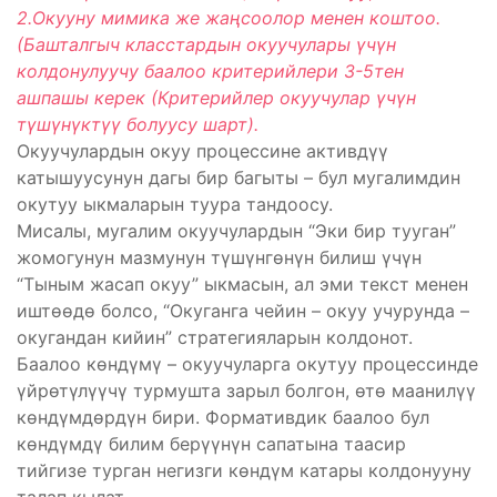
2.Окууну мимика же жаңсоолор менен коштоо.
(Башталгыч класстардын окуучулары үчүн
колдонулуучу баалоо критерийлери 3-5тен
ашпашы керек (Критерийлер окуучулар үчүн
түшүнүктүү болуусу шарт).
Окуучулардын окуу процессине активдүү
катышуусунун дагы бир багыты – бул мугалимдин
окутуу ыкмаларын туура тандоосу.
Мисалы, мугалим окуучулардын “Эки бир тууган”
жомогунун мазмунун түшүнгөнүн билиш үчүн
“Тыным жасап окуу” ыкмасын, ал эми текст менен
иштөөдө болсо, “Окуганга чейин – окуу учурунда –
окугандан кийин” стратегияларын колдонот.
Баалоо көндүмү – окуучуларга окутуу процессинде
үйрөтүлүүчү турмушта зарыл болгон, өтө маанилүү
көндүмдөрдүн бири. Формативдик баалоо бул
көндүмдү билим берүүнүн сапатына таасир
тийгизе турган негизги көндүм катары колдонууну