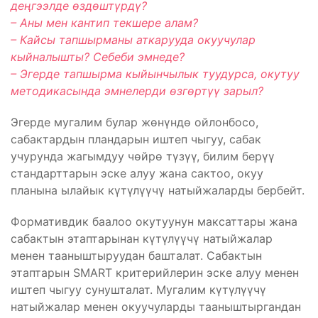
деңгээлде өздөштүрдү?
– Аны мен кантип текшере алам?
– Кайсы тапшырманы аткарууда окуучулар
кыйналышты? Себеби эмнеде?
– Эгерде тапшырма кыйынчылык туудурса, окутуу
методикасында эмнелерди өзгөртүү зарыл?
Эгерде мугалим булар жөнүндө ойлонбосо,
сабактардын пландарын иштеп чыгуу, сабак
учурунда жагымдуу чөйрө түзүү, билим берүү
стандарттарын эске алуу жана сактоо, окуу
планына ылайык күтүлүүчү натыйжаларды бербейт.
Формативдик баалоо окутуунун максаттары жана
сабактын этаптарынан күтүлүүчү натыйжалар
менен тааныштыруудан башталат. Сабактын
этаптарын SMART критерийлерин эске алуу менен
иштеп чыгуу сунушталат. Мугалим күтүлүүчү
натыйжалар менен окуучуларды тааныштыргандан